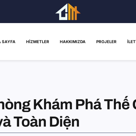
 SAYFA
HIZMETLER
HAKKIMIZDA
PROJELER
İLET
phòng Khám Phá Thế 
và Toàn Diện