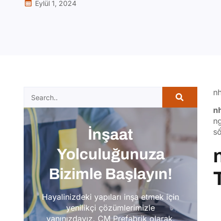
Eylül 1, 2024
n
n
n
İnşaat
số
Yolculuğunuza
Bizimle Başlayın!
Hayalinizdeki yapıları inşa etmek için
yenilikçi çözümlerimizle
yanınızdayız. CM Prefabrik olarak,