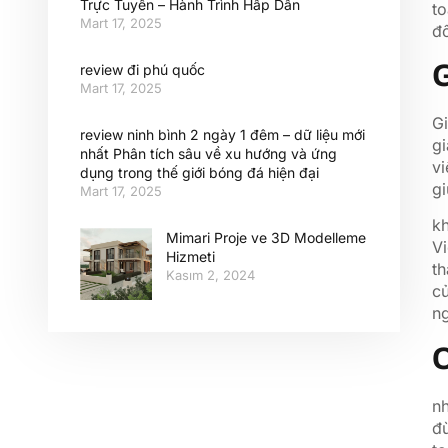
Trực Tuyến – Hành Trình Hấp Dẫn
to
Mart 17, 2025
đô
G
review đi phú quốc
Mart 17, 2025
Gi
review ninh bình 2 ngày 1 đêm – dữ liệu mới
gi
nhất Phân tích sâu về xu hướng và ứng
vi
dụng trong thế giới bóng đá hiện đại
gi
Mart 17, 2025
k
Mimari Proje ve 3D Modelleme
Vi
Hizmeti
th
Kasım 2, 2024
c
ng
C
nh
đù