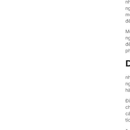
nh
ng
mư
đế
Mộ
n
đ
p
nh
ng
hà
Đi
c
cá
tí