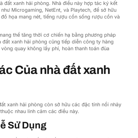
hà đất xanh hải phòng. Nhà điều này hợp tác ký kết
g như Microgaming, NetEnt, và Playtech, để sở hữu
 đồ họa mang nét, tiếng rượu cồn sống rượu cồn và
 mang thể tăng thời cơ chiến hạ bằng phương pháp
 đất xanh hải phòng cũng tiếp diễn công ty hàng
g vòng quay không lấy phí, hoàn thanh toán đùa
ác Của nhà đất xanh
ất xanh hải phòng còn sở hữu các đặc tính nổi nhảy
thuộc nhau linh cảm các điều này.
Dễ Sử Dụng