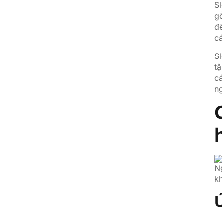
Sl
gồ
đ
c
Sl
tậ
cá
ng
Ng
kh
Ứ