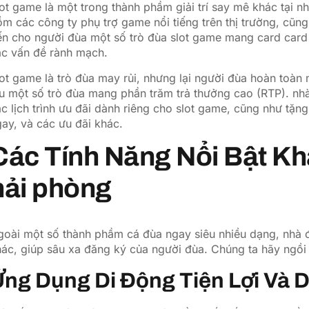
ot game là một trong thành phầm giải trí say mê khác tại n
m các công ty phụ trợ game nổi tiếng trên thị trường, cũn
ến cho người đùa một số trò đùa slot game mang card card
ác vấn đề rành mạch.
ot game là trò đùa may rủi, nhưng lại người đùa hoàn toàn
u một số trò đùa mang phần trăm trả thưởng cao (RTP). nhà
c lịch trình ưu đãi dành riêng cho slot game, cũng như tặn
ay, và các ưu đãi khác.
Các Tính Năng Nổi Bật Kh
hải phòng
oài một số thành phầm cá đùa ngay siêu nhiều dạng, nhà đ
ác, giúp sâu xa đăng ký của người đùa. Chúng ta hãy ngồi 
ng Dụng Di Động Tiện Lợi Và 