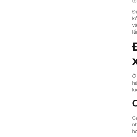
to
Đi
ke
và
lầ
Ở 
hả
ki
Cá
nh
hơ