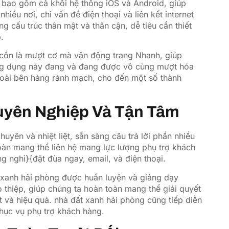
ồn bao gồm cả khối hệ thống iOS và Android, giúp
ều nơi, chỉ vấn đề điện thoại và liên kết internet
 cấu trúc thân mật và thân cận, dễ tiêu cần thiết
.
u cồn là mượt cơ mà vận động trang Nhanh, giúp
Ứng dụng này đang và đang được vô cùng mượt hóa
goài bên hàng rành mạch, cho đến một số thành
uyên Nghiệp Và Tận Tâm
yên và nhiệt liệt, sẵn sàng câu trả lời phần nhiều
oàn mang thể liên hệ mang lực lượng phụ trợ khách
 nghỉ}{đặt đùa ngay, email, và điện thoại.
t xanh hải phòng được huấn luyện và giảng dạy
thiệp, giúp chúng ta hoàn toàn mang thể giải quyết
 và hiệu quả. nhà đất xanh hải phòng cũng tiếp diễn
phục vụ phụ trợ khách hàng.