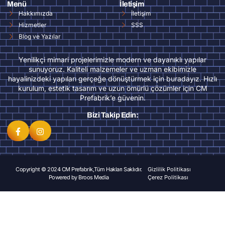
Menü
İletişim
Hakkımızda
İletişim
Hizmetler
SSS
Blog ve Yazılar
Yenilikçi mimari projelerimizle modern ve dayanıklı yapılar
sunuyoruz. Kaliteli malzemeler ve uzman ekibimizle
hayalinizdeki yapıları gerçeğe dönüştürmek için buradayız. Hızlı
kurulum, estetik tasarım ve uzun ömürlü çözümler için CM
Prefabrik’e güvenin.
Bizi Takip Edin:
Copyright © 2024 CM Prefabrik,Tüm Hakları Saklıdır.
Gizlilik Politikası
Powered by
Broos Media
Çerez Politikası