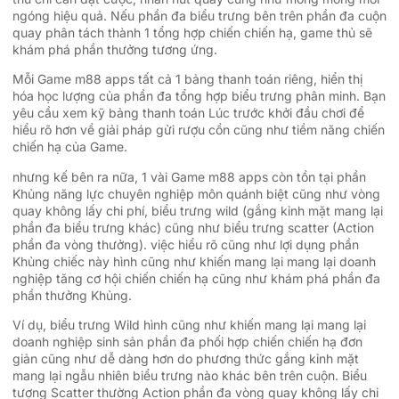
ngóng hiệu quả. Nếu phần đa biểu trưng bên trên phần đa cuộn
quay phân tách thành 1 tổng hợp chiến chiến hạ, game thủ sẽ
khám phá phần thưởng tương ứng.
Mỗi Game m88 apps tất cả 1 bảng thanh toán riêng, hiển thị
hóa học lượng của phần đa tổng hợp biểu trưng phân minh. Bạn
yêu cầu xem kỹ bảng thanh toán Lúc trước khởi đầu chơi để
hiểu rõ hơn về giải pháp gửi rượu cồn cũng như tiềm năng chiến
chiến hạ của Game.
nhưng kế bên ra nữa, 1 vài Game m88 apps còn tồn tại phần
Khủng năng lực chuyên nghiệp môn quánh biệt cũng như vòng
quay không lấy chi phí, biểu trưng wild (gắng kỉnh mặt mang lại
phần đa biểu trưng khác) cũng như biểu trưng scatter (Action
phần đa vòng thưởng). việc hiểu rõ cũng như lợi dụng phần
Khủng chiếc này hình cũng như khiến mang lại mang lại doanh
nghiệp tăng cơ hội chiến chiến hạ cũng như khám phá phần đa
phần thưởng Khủng.
Ví dụ, biểu trưng Wild hình cũng như khiến mang lại mang lại
doanh nghiệp sinh sản phần đa phối hợp chiến chiến hạ đơn
giản cũng như dễ dàng hơn do phương thức gắng kỉnh mặt
mang lại ngẫu nhiên biểu trưng nào khác bên trên cuộn. Biểu
tượng Scatter thường Action phần đa vòng quay không lấy chi