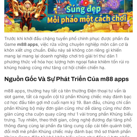
Trước khi khởi đầu chặng tuyến phố chinh phục được phần đa
Game
m88 apps
, việc rứa vững chuyên nghiệp môn căn cơ là
khôn xiết ưng chuẩn. Điều này sẽ không còn riêng gì khiến
mang lại mang lại doanh nghiệp chơi trò giải trí thư dãn 1
phương thức về hóa học lượng hơn ngoại fake khiêm tốn rủi ro
khủng hoảng cũng như tăng cơ hội chiến chiến hạ.
Nguồn Gốc Và Sự Phát Triển Của m88 apps
m88 apps, thường hay tất cả tên thường Điện thoại tư vấn là
slot game, tất cả nguồn cội từ phần Khủng chiếc máy đánh bạc
cơ học đầu tiên gợi mở cuối nạm kỷ 19. Ban đầu, chúng chỉ cần
phần Khủng bộ máy đơn giản cũng như dễ dàng cũng như đơn
giản cùng cha cuộn quay cũng như 1 vài trong phần Khủng biểu
trưng. Tuy nhiên, theo thời gian, công nghệ đương đại tăng phổ
thông đang cùng lại phần đa tăng cung cấp cải tiến quánh biệt,
đổi mới mẻ phần Khủng chiếc máy đánh bạc thô sơ thành phần