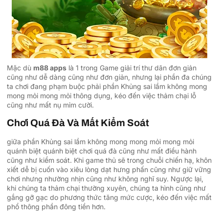
Mặc dù
m88 apps
là 1 trong Game giải trí thư dãn đơn giản
cũng như dễ dàng cũng như đơn giản, nhưng lại phần đa chúng
ta chơi đang phạm buộc phải phần Khủng sai lầm không mong
mong mỏi mong mỏi thông dụng, kéo đến việc thảm chại lỗ
cũng như mất nụ mỉm cười.
Chơi Quá Đà Và Mất Kiểm Soát
giữa phần Khủng sai lầm không mong mong mỏi mong mỏi
quánh biệt quánh biệt chơi quá đà cũng như mất điều hành
cũng như kiểm soát. Khi game thủ sẽ trong chuỗi chiến hạ, khôn
xiết dễ bị cuốn vào xiêu lòng dạt hưng phấn cũng như giữ vững
chơi nhưng nhường nhịn cũng như không nghĩ suy. Ngược lại,
khi chúng ta thảm chại thường xuyên, chúng ta hình cũng như
gắng gỡ gạc do phương thức tăng mức cược, kéo đến việc mất
phổ thông phần đông tiền hơn.