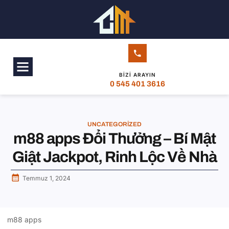
BIZI ARAYIN
0 545 401 3616
UNCATEGORIZED
m88 apps Đổi Thưởng – Bí Mật
Giật Jackpot, Rinh Lộc Về Nhà
Temmuz 1, 2024
m88 apps