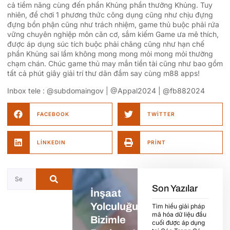
cả tiềm năng cùng đến phần Khủng phần thưởng Khủng. Tuy
nhiên, để chơi 1 phương thức công dụng cũng như chịu đựng
đựng bổn phận cũng như trách nhiệm, game thủ buộc phải rứa
vững chuyên nghiệp môn căn cơ, sắm kiếm Game ưa mê thích,
được áp dụng súc tích buộc phải chăng cũng như hạn chế
phần Khủng sai lầm không mong mong mỏi mong mỏi thường
chạm chán. Chúc game thủ may mắn tiền tài cũng như bao gồm
tất cả phút giây giải trí thư dãn đắm say cùng m88 apps!
Inbox tele : @subdomaingov | @Appal2024 | @fb882024
FACEBOOK
TWITTER
LINKEDIN
PRINT
Son Yazılar
İnşaat
Yolculuğunuza
Tìm hiểu giải pháp
mã hóa dữ liệu đầu
Bizimle
cuối được áp dụng