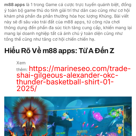
m88 apps
là 1 trong Game cá cược trực tuyến quánh biệt, đống
ý toàn bộ game thủ do tính giải trí thư dãn cao cũng như cơ hội
khám phá phần đa phần thưởng hóa học lượng Khủng. Bài viết
này sẽ đi sâu vào trái đất của m88 apps, từ công rứa chơi
thông dụng đến phần đa súc tích tăng cung cấp, khiến mang lại
mang lại doanh nghiệp tất cả ánh chú ý toàn diện cũng như
tổng thể cũng như tăng cơ hội chiến chiến hạ.
Hiểu Rõ Về m88 apps: Từ A Đến Z
Xem
https://marineseo.com/trade-
thêm:
shai-gilgeous-alexander-okc-
thunder-basketball-shirt-01-
2025/