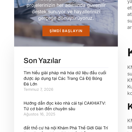
ya
projelerinizin her adımında güvenilir
et
destek sunuyor ve hayallerinizi
at
gerçeğe dönüştürüyoruz.
su
ar
ŞIMDI BAŞLAYIN
Son Yazılar
KM
Tìm hiểu giải pháp mã hóa dữ liệu đầu cuối
su
được áp dụng tại Các Trang Cá Độ Bóng
KM
Đá Lớn
Ku
Temmuz 7, 2026
ko
Hướng dẫn đọc kèo nhà cái tại CAKHIATV:
K
Từ cơ bản đến chuyên sâu
Ağustos 16, 2025
KM
sa
đất thổ cư hà nội Khám Phá Thế Giới Giải Trí