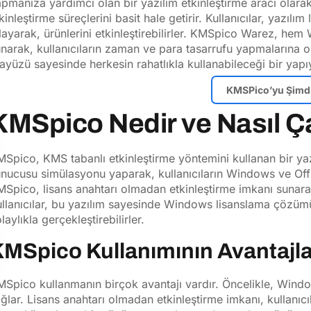
pmanıza yardımcı olan bir yazılım etkinleştirme aracı olar
kinleştirme süreçlerini basit hale getirir. Kullanıcılar, yazılı
layarak, ürünlerini etkinleştirebilirler. KMSpico Warez, hem
narak, kullanıcıların zaman ve para tasarrufu yapmalarına ola
ayüzü sayesinde herkesin rahatlıkla kullanabileceği bir yapıy
KMSPico’yu Şimdi
KMSpico Nedir ve Nasıl Ça
Spico, KMS tabanlı etkinleştirme yöntemini kullanan bir y
nucusu simülasyonu yaparak, kullanıcıların Windows ve Office
Spico, lisans anahtarı olmadan etkinleştirme imkanı sunarak, 
llanıcılar, bu yazılım sayesinde Windows lisanslama çözümü
laylıkla gerçekleştirebilirler.
MSpico Kullanımının Avantajla
Spico kullanmanın birçok avantajı vardır. Öncelikle, Window
ğlar. Lisans anahtarı olmadan etkinleştirme imkanı, kullanıcıl