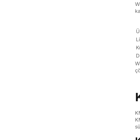
WP
ka
Ü
L
K
D
WP
çö
KM
KM
sü