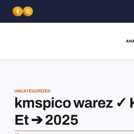
ANA
UNCATEGORIZED
kmspico warez ✓ K
Et ➔ 2025