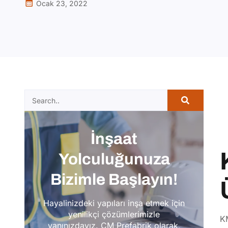
Ocak 23, 2022
İnşaat
Yolculuğunuza
Bizimle Başlayın!
Hayalinizdeki yapıları inşa etmek için
yenilikçi çözümlerimizle
KM
yanınızdayız. CM Prefabrik olarak,