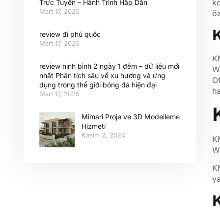
ko
Trực Tuyến – Hành Trình Hấp Dẫn
Mart 17, 2025
öz
K
review đi phú quốc
Mart 17, 2025
KM
review ninh bình 2 ngày 1 đêm – dữ liệu mới
Wi
nhất Phân tích sâu về xu hướng và ứng
Of
dụng trong thế giới bóng đá hiện đại
ha
Mart 17, 2025
Mimari Proje ve 3D Modelleme
Hizmeti
Kasım 2, 2024
KM
Wi
KM
ya