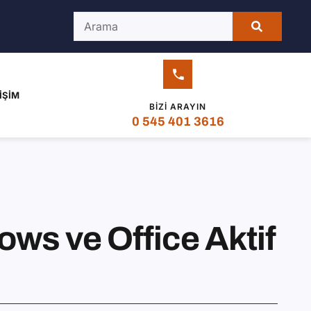
IŞIM
BIZI ARAYIN
0 545 401 3616
ws ve Office Aktif