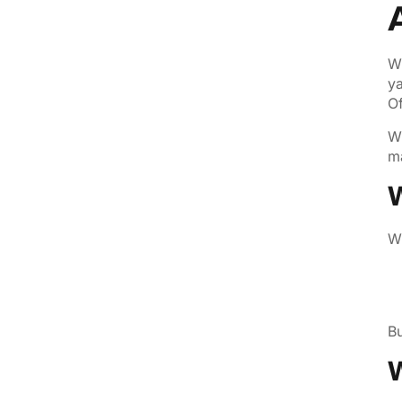
WP
ya
Of
WP
ma
W
WP
Bu
W