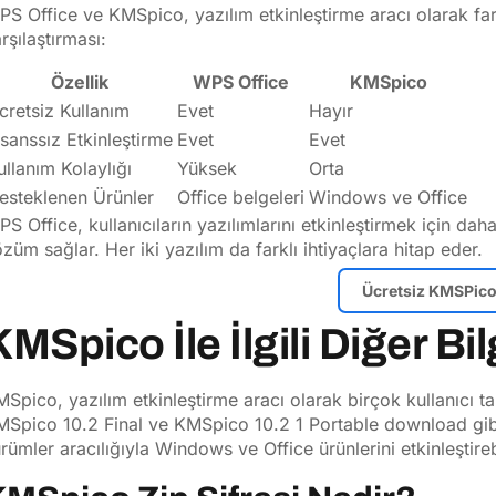
S Office ve KMSpico, yazılım etkinleştirme aracı olarak farklı
rşılaştırması:
Özellik
WPS Office
KMSpico
cretsiz Kullanım
Evet
Hayır
isanssız Etkinleştirme
Evet
Evet
ullanım Kolaylığı
Yüksek
Orta
esteklenen Ürünler
Office belgeleri
Windows ve Office
S Office, kullanıcıların yazılımlarını etkinleştirmek için da
züm sağlar. Her iki yazılım da farklı ihtiyaçlara hitap eder.
Ücretsiz KMSPico 
KMSpico İle İlgili Diğer Bil
Spico, yazılım etkinleştirme aracı olarak birçok kullanıcı ta
Spico 10.2 Final ve KMSpico 10.2 1 Portable download gibi s
rümler aracılığıyla Windows ve Office ürünlerini etkinleştirebi