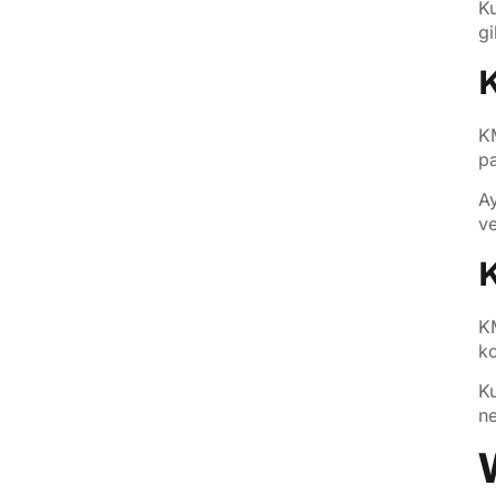
Ku
gi
K
KM
pa
Ay
ve
K
KM
ko
Ku
ne