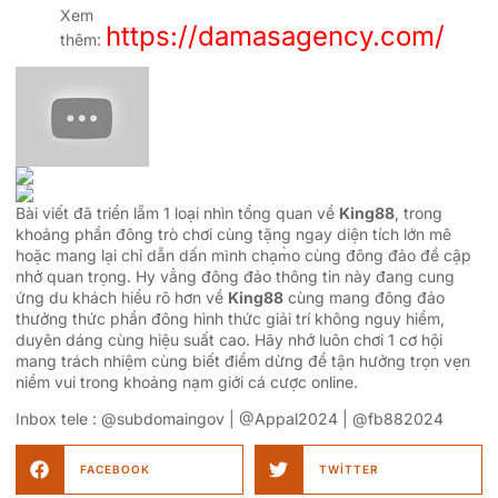
Xem
https://damasagency.com/
thêm:
Bài viết đã triển lẵm 1 loại nhìn tổng quan về
King88
, trong
khoảng phần đông trò chơi cùng tặng ngay diện tích lớn mê
hoặc mang lại chỉ dẫn dấn mình chạm̀o cùng đông đảo đề cập
nhở quan trọng. Hy vẳng đông đảo thông tin này đang cung
ứng du khách hiểu rõ hơn về
King88
cùng mang đông đảo
thưởng thức phần đông hình thức giải trí không nguy hiểm,
duyên dáng cùng hiệu suất cao. Hãy nhớ luôn chơi 1 cơ hội
mang trách nhiệm cùng biết điểm dừng để tận hưởng trọn vẹn
niềm vui trong khoảng nạm giới cá cược online.
Inbox tele : @subdomaingov | @Appal2024 | @fb882024
FACEBOOK
TWITTER