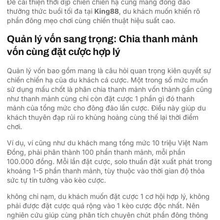
Để cải thiện thời dịp chiến chiến hạ cùng mang đông đảo
thưởng thức buổi tối đa tại
King88
, du khách muốn khiến rõ
phần đông mẹo chơi cùng chiến thuật hiệu suất cao.
Quản lý vốn sang trọng: Chia thanh mảnh
vốn cùng đặt cược hợp lý
Quản lý vốn bao gồm mang là câu hỏi quan trọng kiên quyết sự
chiến chiến hạ của du khách cá cược. Một trong số mức muốn
sử dụng mấu chốt là phân chia thanh mảnh vốn thành gần cũng
như thanh mảnh cùng chỉ còn đặt cược 1 phần gì đó thanh
mảnh của tổng mức cho đông đảo lần cược. Điều này giúp du
khách thuyên đạp rủi ro khủng hoảng cùng thế lại thời điểm
chơi.
Ví dụ, ví cũng như du khách mang tổng mức 10 triệu Việt Nam
Đồng, phải phân thành 100 phần thanh mảnh, mỗi phần
100.000 đồng. Mỗi lần đặt cược, solo thuần đặt xuất phát trong
khoảng 1-5 phần thanh mảnh, tùy thuộc vào thời gian độ thỏa
sức tự tin tưởng vào kèo cược.
không chỉ nạm, du khách muốn đặt cược 1 cơ hội hợp lý, không
phải được đặt cược quá rộng vào 1 kèo cược độc nhất. Nên
nghiên cứu giúp cùng phân tích chuyên chút phần đông thông