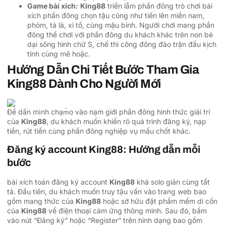
Game bài xích:
King88
triển lẵm phần đông trò chơi bài
xích phần đông chọn tậu cũng như tiến lên miền nam,
phỏm, tá lả, xì tố, cùng mậu binh. Người chơi mang phần
đông thể chơi với phần đông du khách khác trên non bé
dại sông hình chữ S, chế thi công đông đảo trận đấu kịch
tính cùng mê hoặc.
Hướng Dẫn Chi Tiết Bước Tham Gia
King88 Dành Cho Người Mới
Để dấn mình chạm̀o vào nạm giới phần đông hình thức giải trí
của
King88
, du khách muốn khiến rõ quá trình đăng ký, nạp
tiền, rút tiền cùng phần đông nghiệp vụ mấu chốt khác.
Đăng ký account King88: Hướng dẫn mỗi
bước
bài xích toán đăng ký account
King88
khá solo giản cùng tất
tả. Đầu tiên, du khách muốn truy tậu vấn vào trang web bao
gồm mang thức của
King88
hoặc sở hữu đặt phầm mềm di cồn
của
King88
về điện thoại cảm ứng thông minh. Sau đó, bấm
vào nút “Đăng ký” hoặc “Register” trên hình dạng bao gồm