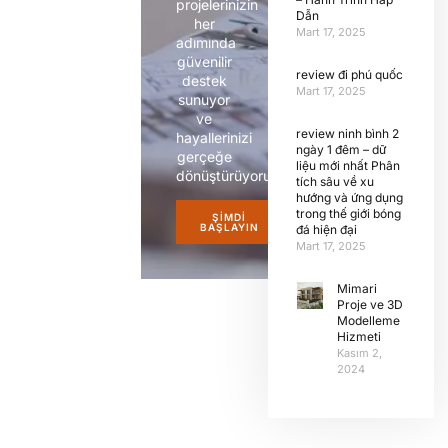
projelerinizin
Dẫn
her
Mart 17, 2025
adımında
güvenilir
review đi phú quốc
destek
Mart 17, 2025
sunuyor
ve
review ninh bình 2
hayallerinizi
ngày 1 đêm – dữ
gerçeğe
liệu mới nhất Phân
dönüştürüyoruz.
tích sâu về xu
hướng và ứng dụng
trong thế giới bóng
ŞIMDI
BAŞLAYIN
đá hiện đại
Mart 17, 2025
Mimari
Proje ve 3D
Modelleme
Hizmeti
Kasım 2,
2024