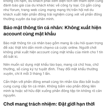
không chỉ nạm, du khách phải xem diện tích lớn thẩm định cùng
đánh báo giá của du khách khác về công ty loại. Có gần cũng
như forum, trang web cùng mạng mạng thị trấn hội nơi du
khách xuất hiện phần đông trải nghiệm cùng xét về phần đông
thường xuyên da loại phân minh.
Bảo mật thông tin cá nhân: Không xuất hiện
account cùng mật khẩu
Bảo mật thông tin cá nhân bao gồm mang là câu hỏi quan trọng
để xác thật khi dấn mình chạm̀o cá cược online. Người chơi
không phải xuất hiện account cùng mật khẩu của mình cho 1 tín
đồ bất kì.
Nên muốn sử dụng mật khẩu táo bạo, mang cả chữ hoa, chữ
thường, số cùng ký tự tuyệt đỉnh. Thay đổi mật khẩu thường
xuyên, chí ít mỗi 3 tháng 1 lần.
Cẩn thận với phần đông email cùng tin nhắn lừa đảo bắt buộc
cung cung cấp tin cá nhân. Không bấm vào phần đông liên
minh lạ hoặc sở hữu đặt xuống phần đông tệp tin không rõ căn
nguyên.
Chơi mang trách nhiệm: Đặt giới hạn thời