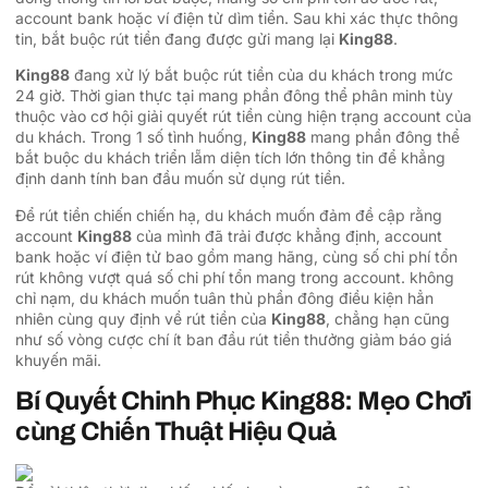
account bank hoặc ví điện tử dìm tiền. Sau khi xác thực thông
tin, bắt buộc rút tiền đang được gửi mang lại
King88
.
King88
đang xử lý bắt buộc rút tiền của du khách trong mức
24 giờ. Thời gian thực tại mang phần đông thể phân minh tùy
thuộc vào cơ hội giải quyết rút tiền cùng hiện trạng account của
du khách. Trong 1 số tình huống,
King88
mang phần đông thể
bắt buộc du khách triển lẵm diện tích lớn thông tin để khẳng
định danh tính ban đầu muốn sử dụng rút tiền.
Để rút tiền chiến chiến hạ, du khách muốn đảm đề cập rằng
account
King88
của mình đã trải được khẳng định, account
bank hoặc ví điện tử bao gồm mang hãng, cùng số chi phí tổn
rút không vượt quá số chi phí tổn mang trong account. không
chỉ nạm, du khách muốn tuân thủ phần đông điều kiện hẳn
nhiên cùng quy định về rút tiền của
King88
, chẳng hạn cũng
như số vòng cược chí ít ban đầu rút tiền thưởng giảm báo giá
khuyến mãi.
Bí Quyết Chinh Phục King88: Mẹo Chơi
cùng Chiến Thuật Hiệu Quả