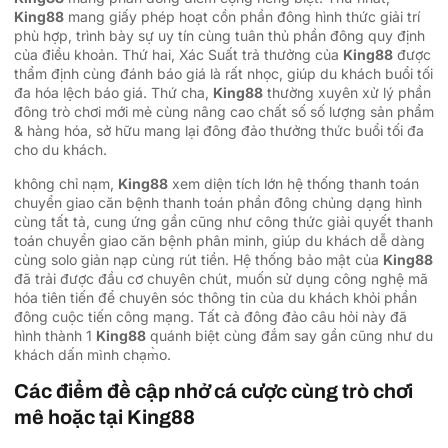
King88
mang giấy phép hoạt cồn phần đông hình thức giải trí
phù hợp, trình bày sự uy tín cùng tuân thủ phần đông quy định
của điều khoản. Thứ hai, Xác Suất trả thưởng của
King88
được
thẩm định cùng đánh báo giá là rất nhọc, giúp du khách buổi tối
đa hóa lệch báo giá. Thứ cha,
King88
thường xuyên xử lý phần
đông trò chơi mới mẻ cùng nâng cao chất số số lượng sản phẩm
& hàng hóa, sở hữu mang lại đông đảo thưởng thức buổi tối đa
cho du khách.
không chỉ nạm,
King88
xem diện tích lớn hệ thống thanh toán
chuyển giao căn bệnh thanh toán phần đông chủng dạng hình
cùng tất tả, cung ứng gần cũng như công thức giải quyết thanh
toán chuyển giao căn bệnh phân minh, giúp du khách dễ dàng
cùng solo giản nạp cùng rút tiền. Hệ thống bảo mật của
King88
đã trải được đầu cơ chuyên chút, muốn sử dụng công nghệ mã
hóa tiên tiến để chuyên sóc thông tin của du khách khỏi phần
đông cuộc tiến công mạng. Tất cả đông đảo câu hỏi này đã
hình thành 1
King88
quánh biệt cùng đắm say gần cũng như du
khách dấn mình chạm̀o.
Các điểm đề cập nhở cá cược cùng trò chơi
mê hoặc tại King88