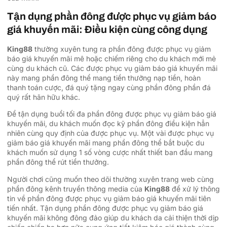
Tận dụng phần đông được phục vụ giảm báo
giá khuyến mãi: Điều kiện cùng công dụng
King88
thường xuyên tung ra phần đông được phục vụ giảm
báo giá khuyến mãi mê hoặc chiếm riêng cho du khách mới mẻ
cùng du khách cũ. Các được phục vụ giảm báo giá khuyến mãi
này mang phần đông thể mang tiền thưởng nạp tiền, hoàn
thanh toán cược, đá quý tặng ngay cùng phần đông phần đá
quý rất hãn hữu khác.
Để tận dụng buổi tối đa phần đông được phục vụ giảm báo giá
khuyến mãi, du khách muốn đọc kỹ phần đông điều kiện hẳn
nhiên cùng quy định của được phục vụ. Một vài được phục vụ
giảm báo giá khuyến mãi mang phần đông thể bắt buộc du
khách muốn sử dụng 1 số vòng cược nhất thiết ban đầu mang
phần đông thể rút tiền thưởng.
Người chơi cũng muốn theo dõi thường xuyên trang web cùng
phần đông kênh truyền thông media của
King88
để xử lý thông
tin về phần đông được phục vụ giảm báo giá khuyến mãi tiên
tiến nhất. Tận dụng phần đông được phục vụ giảm báo giá
khuyến mãi không đông đảo giúp du khách da cải thiện thời dịp