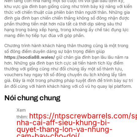
Nền tảng còn nhà hàng một số cuộc thi với giải đấu định kỳ,
khu vực gia đình bạn giống cũng như trình bày kỹ năng với kiến
thức với chiến thuật của phiên bản thân người thân. Những gia
đình gia đình bạn chiến chiến thắng không số đông nhận được
phần thưởng tiền mặt hơn nữa tất cả thời dịp siêng sâu thứ
hạng trong bảng xếp hạng, trong khoảng ấy chế tác đụng lực
mang đến họ tiếp tục đùa với góp phần.
Chương trình hành khách hàng thân thương cũng là một trong
số đông điểm duyên dáng sự bận trọng điểm giúp
https://xocdia88.wales/
giữ chân gia đình bạn lâu lâu năm ra
hơn. Những gia đình bạn tích cực sẽ tiến hành tích lũy điểm
thưởng với giống cũng như đổi chúng lấy một số thành tựu,
vouchers hay ngay tới số đông chuyến du lịch không lấy tầm
giá. Đây là một trong phương pháp tuyệt đỉnh để trình bày sự tri
ân đối cùng với hành khách hàng với cổ vũ họ quay lại platform.
Nói chung chung
Xem
https://ntpscrewbarrels.com/s
thêm:
nha-cai-aff-sieu-khung-bi-
quyet-thang-lon-va-nhung-
cam-bay-cho-doi/