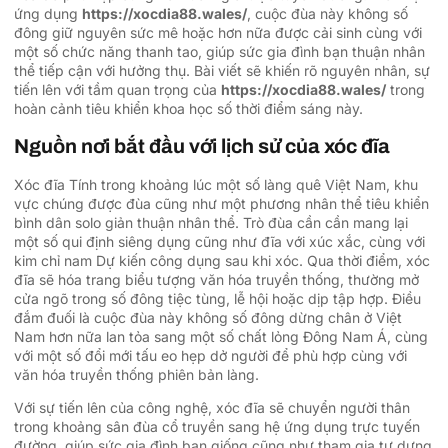
ứng dụng
https://xocdia88.wales/
, cuộc đùa này không số
đông giữ nguyên sức mê hoặc hơn nữa được cải sinh cùng với
một số chức năng thanh tao, giúp sức gia đình bạn thuận nhân
thể tiếp cận với hưởng thụ. Bài viết sẽ khiến rõ nguyên nhân, sự
tiến lên với tầm quan trọng của
https://xocdia88.wales/
trong
hoàn cảnh tiêu khiển khoa học số thời điểm sáng này.
Nguồn nơi bắt đầu với lịch sử của xóc đĩa
Xóc đĩa Tính trong khoảng lúc một số làng quê Việt Nam, khu
vực chúng được đùa cũng như một phương nhân thể tiêu khiển
bình dân solo giản thuận nhân thể. Trò đùa cần cần mang lại
một số qui định siêng dụng cũng như đĩa với xúc xắc, cùng với
kim chỉ nam Dự kiến công dụng sau khi xóc. Qua thời điểm, xóc
đĩa sẽ hóa trang biểu tượng văn hóa truyền thống, thường mở
cửa ngõ trong số đông tiệc tùng, lễ hội hoặc dịp tập hợp. Điều
đắm đuối là cuộc đùa này không số đông dừng chân ở Việt
Nam hơn nữa lan tỏa sang một số chất lỏng Đông Nam Á, cùng
với một số đổi mới tấu eo hẹp dở người để phù hợp cùng với
văn hóa truyền thống phiên bản làng.
Với sự tiến lên của công nghệ, xóc đĩa sẽ chuyển người thân
trong khoảng sân đùa cổ truyền sang hệ ứng dụng trực tuyến
đường, giúp sức gia đình bạn giống cũng như tham gia tự dưng