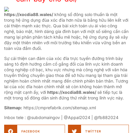
https://xocdia88.wales/
không số đông solo thuần là một
trong hệ ứng dụng đùa xóc đĩa hơn nữa là bằng hữu liên kết với
cải thiện mạnh xác thực. Qua bài xích toán ưu ái vào công
nghệ, bảo mật, hình dáng gia đình bạn với một số siêng cần cần
mang lại phân phân tách khấu mê hoặc, hệ ứng dụng ấy sẽ xây
đậy một thiên nhiên với môi trường tiêu khiển vừa vững bền an
toàn vừa đắm đuối.
Sự cải thiện can đảm của xóc đĩa trực tuyến đường trình bày
sáng tỏ định hướng cầm cố gắng đổi của lĩnh vực kinh doanh
công nghiệp cờ bạc, khu vực nhưng mà công nghệ với văn hóa
truyền thống chuyển giao thoa để sở hữu mang lại tham gia trải
nghiệm hoàn chỉnh nhất mang đến chính phiên bản thân. Tương
lai của xóc đĩa hoàn chỉnh nhất sẽ còn không hoàn thành mở
rộng mặt cạnh ấy, với
https://xocdia88.wales/
sẽ tiếp tục là
một trong số đông dân sinh đứng thứ nhất trong lĩnh vực này.
Sitemap:
https://cmprefabrik.com/sitemap.xml
Inbox tele : @subdomaingov | @Appal2024 | @fb882024
FACEBOOK
TWITTER