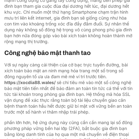
mạnh công dụng cố gắng tay công dụng, mang đến phép gia
đình bạn tham gia cuộc đùa đại dương hết lúc, đại dương hết
khu vực. Chỉ muốn một thứ hạng Smartphone chạm trận hình
mưu trí liên kết internet, gia đình bạn sẽ giống cũng như hòa
con tim vào khoảng trống xóc đĩa đầy đắm đuối. Sự nhân thể
dụng này không số đông hệ trọng vô cùng phong phú gia đình
bạn hơn nữa đóng góp vào bài xích toán không hoàn thành mở
rộng mạng thị trường.
Công nghệ bảo mật thanh tao
Với sự ngày càng cải thiện của cờ bạc trực tuyến đường, bài
xích toán bảo mật an ninh mạng hóa trang một số trong số
đông nguyên tố ưa ưa đam mê mê ví trí trước tiên.
https://xocdia88.wales/
sẽ chi tiêu mẽ vào một số công nghệ
bảo mật tiên tiến nhất để bảo đảm an toàn tin tức cá thể với tin
tức tài khoản trong phòng gia đình bạn. Hệ thống mã hóa SSL
vận dụng để xác thực rằng toàn bộ tài liệu chuyển giao căn
bệnh thanh toán hầu hết được giữ bí mật với vững bền an toàn
trước một số hành vi thâm nhập trái phép.
phần lớn hơn, hệ ứng dụng này cũng cần cần mang lại số đông
phương pháp vững bền hai lớp (2FA), bắt buộc gia đình bạn
bằng lòng danh tính của họ qua một mã chuyển về điện thoại