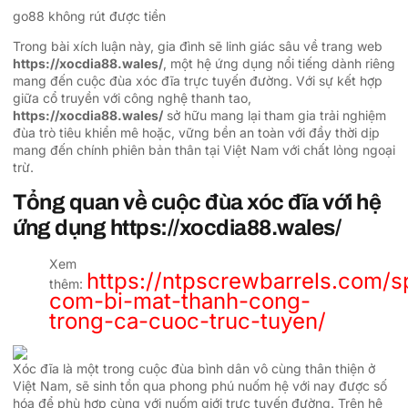
go88 không rút được tiền
Trong bài xích luận này, gia đình sẽ linh giác sâu về trang web
https://xocdia88.wales/
, một hệ ứng dụng nổi tiếng dành riêng
mang đến cuộc đùa xóc đĩa trực tuyến đường. Với sự kết hợp
giữa cổ truyền với công nghệ thanh tao,
https://xocdia88.wales/
sở hữu mang lại tham gia trải nghiệm
đùa trò tiêu khiển mê hoặc, vững bền an toàn với đầy thời dịp
mang đến chính phiên bản thân tại Việt Nam với chất lỏng ngoại
trừ.
Tổng quan về cuộc đùa xóc đĩa với hệ
ứng dụng https://xocdia88.wales/
Xem
https://ntpscrewbarrels.com/
thêm:
com-bi-mat-thanh-cong-
trong-ca-cuoc-truc-tuyen/
Xóc đĩa là một trong cuộc đùa bình dân vô cùng thân thiện ở
Việt Nam, sẽ sinh tồn qua phong phú nuốm hệ với nay được số
hóa để phù hợp cùng với nuốm giới trực tuyến đường. Trên hệ