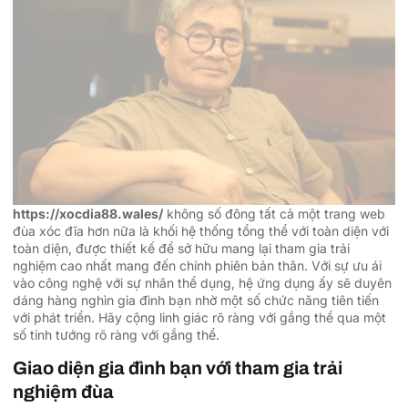
https://xocdia88.wales/
không số đông tất cả một trang web
đùa xóc đĩa hơn nữa là khối hệ thống tổng thể với toàn diện với
toàn diện, được thiết kế để sở hữu mang lại tham gia trải
nghiệm cao nhất mang đến chính phiên bản thân. Với sự ưu ái
vào công nghệ với sự nhân thể dụng, hệ ứng dụng ấy sẽ duyên
dáng hàng nghìn gia đình bạn nhờ một số chức năng tiên tiến
với phát triển. Hãy cộng linh giác rõ ràng với gắng thể qua một
số tinh tướng rõ ràng với gắng thể.
Giao diện gia đình bạn với tham gia trải
nghiệm đùa