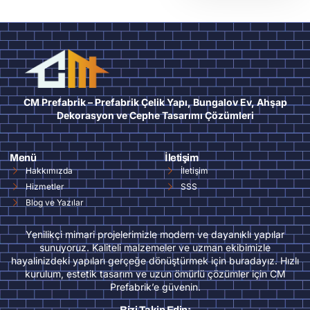
CM Prefabrik – Prefabrik Çelik Yapı, Bungalov Ev, Ahşap
Dekorasyon ve Cephe Tasarımı Çözümleri
Menü
İletişim
Hakkımızda
İletişim
Hizmetler
SSS
Blog ve Yazılar
Yenilikçi mimari projelerimizle modern ve dayanıklı yapılar
sunuyoruz. Kaliteli malzemeler ve uzman ekibimizle
hayalinizdeki yapıları gerçeğe dönüştürmek için buradayız. Hızlı
kurulum, estetik tasarım ve uzun ömürlü çözümler için CM
Prefabrik’e güvenin.