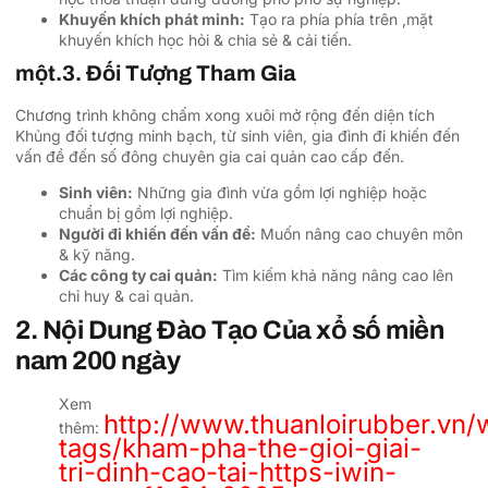
Khuyến khích phát minh:
Tạo ra phía phía trên ,mặt
khuyến khích học hỏi & chia sẻ & cải tiến.
một.3. Đối Tượng Tham Gia
Chương trình không chấm xong xuôi mở rộng đến diện tích
Khủng đối tượng minh bạch, từ sinh viên, gia đình đi khiến đến
vấn đề đến số đông chuyên gia cai quản cao cấp đến.
Sinh viên:
Những gia đình vừa gồm lợi nghiệp hoặc
chuẩn bị gồm lợi nghiệp.
Người đi khiến đến vấn đề:
Muốn nâng cao chuyên môn
& kỹ năng.
Các công ty cai quản:
Tìm kiếm khả năng nâng cao lên
chỉ huy & cai quản.
2. Nội Dung Đào Tạo Của xổ số miền
nam 200 ngày
Xem
http://www.thuanloirubber.vn/
thêm:
tags/kham-pha-the-gioi-giai-
tri-dinh-cao-tai-https-iwin-