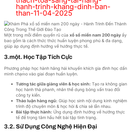
thach-toa-sang-tai-nang-
hanh-trinh-khang-dinh-ban-
than-11-04-2025
Một trong mỗi điểm quyến rũ của
xổ số miền nam 200 ngày
ấy
bao gồm là cách thức thức huấn luyện phong phú & đa dạng,
giúp áp dụng định hướng về hướng thực tế.
3.một. Học Tập Tích Cực
Phương pháp học hành hăng hái khuyến khích gia đình học dấn
mình chạm̀o vào giai đoạn huấn luyện.
Tương tác giữa giảng viên & học sinh:
Tạo ra không gian
học hành thả phanh, nhân thể dụng bỏng vấn trao đổi
công ty kiến.
Thảo luận hàng ngũ:
Giúp học sinh nội dung kinh nghiệm
trình độ chuyên môn & học hỏi & chia sẻ lẫn nhau.
Bài tập thực hành:
Ứng dụng định hướng về hướng thực
tế để trọng tâm hầu hết bài tập tình trạng.
3.2. Sử Dụng Công Nghệ Hiện Đại