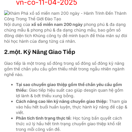
vn-co-11-04-2025
Nội dung của
xổ số miền nam 200 ngày
phong phú & đa dạng
chủng mẫu & phong phú & đa dạng chủng mẫu, bao gồm số
đông diện tích Khủng công ty đề minh bạch để thỏa mãn sự đòi
hỏi học hành của đang từng cá nhân.
2.một. Kỹ Năng Giao Tiếp
Giao tiếp là một trong số đông trong số đông số đông kỹ năng
gồm thể chắn yêu cầu gồm thiếu nhất trong ngẫu nhiên ngành
nghề nào.
Tại sao chuyển giao thiệp gồm thể chắn yêu cầu gồm
thiếu:
Giao tiếp hiệu suất cao giúp desgin quan hệ gồm
lợi lành & bớt thiểu xung bỗng.
Cách nâng cao lên kỹ năng chuyển giao thiệp:
Tham gia
vào hầu hết buổi huấn luyện, thực hành kỹ năng đề cập &
viết.
Phân tích tình trạng thực tế:
Học túng bấn quyết cách
thức xử lý hầu hết tình trạng chuyển giao thiệp khổ rất
trong mỗi công vấn đề.