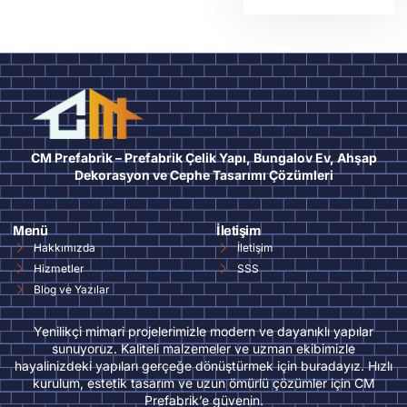
CM Prefabrik – Prefabrik Çelik Yapı, Bungalov Ev, Ahşap
Dekorasyon ve Cephe Tasarımı Çözümleri
Menü
İletişim
Hakkımızda
İletişim
Hizmetler
SSS
Blog ve Yazılar
Yenilikçi mimari projelerimizle modern ve dayanıklı yapılar
sunuyoruz. Kaliteli malzemeler ve uzman ekibimizle
hayalinizdeki yapıları gerçeğe dönüştürmek için buradayız. Hızlı
kurulum, estetik tasarım ve uzun ömürlü çözümler için CM
Prefabrik’e güvenin.