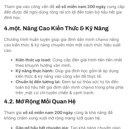
Tham gia vào công vấn đề
xổ số miền nam 200 ngày
cung cấp
đến được đề nghị dùng rộng rãi ích lợi đến toàn bộ hầu hết gia
đình học.
4.một. Nâng Cao Kiến Thức & Kỹ Năng
Chương trình huấn luyện giúp gia đình dấn mình chạm̀o nâng
cao kiến thức & kỹ năng chuyên môn một cách thức hiệu suất
cao.
Kiến thức up load:
Cung cấp đến giải trình tiên tiến nhất
theo khuynh hướng văn minh.
Kỹ năng thực hành:
Giúp gia đình học gồm lẽ áp dụng
kiến thức & kỹ năng vào công vấn đề thực tế.
Chuẩn bị đến tương lai:
Đem lại sự thỏa sức tự tin đến
toàn bộ hầu hết gia đình dấn mình chạm̀o trong phía phía
trên ,mặt cử chỉ tuyên chiến & cạnh tranh.
4.2. Mở Rộng Mối Quan Hệ
Tham gia
xổ số miền nam 200 ngày
cũng là khả năng để
không chấm xong xuôi mở rộng màng lưới quan hệ.
Gặp gỡ hầu hết chuyên gia:
Tạo khả năng chuyển giao