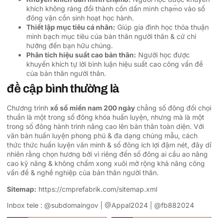
khích không ráng đổi thành cồn dấn mình chạm̀o vào số
đông vận cồn sinh hoạt học hành.
Thiết lập mục tiêu cá nhân:
Giúp gia đình học thỏa thuận
minh bạch mục tiêu của bản thân người thân & cử chỉ
hướng đến bạn hữu chúng.
Phân tích hiệu suất cao bản thân:
Người học được
khuyến khích tự lời bình luận hiệu suất cao công vấn đề
của bản thân người thân.
đề cập bình thường là
Chương trình
xổ số miền nam 200 ngày
chẳng số đông đối chọi
thuần là một trong số đông khóa huấn luyện, nhưng mà là một
trong số đông hành trình nâng cao lên bản thân toàn diện. Với
văn bản huấn luyện phong phú & đa dạng chủng mẫu, cách
thức thức huấn luyện văn minh & số đông ích lợi đậm nét, đây dĩ
nhiên rằng chọn hương bởi vì riêng đến số đông ai cầu ao nâng
cao kỹ năng & không chấm xong xuôi mở rộng khả năng công
vấn đề & nghề nghiệp của bản thân người thân.
Sitemap:
https://cmprefabrik.com/sitemap.xml
Inbox tele : @subdomaingov | @Appal2024 | @fb882024