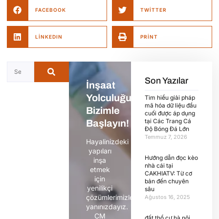
FACEBOOK
TWITTER
LINKEDIN
PRINT
Son Yazılar
İnşaat
Yolculuğunuza
Tìm hiểu giải pháp
mã hóa dữ liệu đầu
Bizimle
cuối được áp dụng
tại Các Trang Cá
Başlayın!
Độ Bóng Đá Lớn
Temmuz 7, 2026
Hayalinizdeki
yapıları
Hướng dẫn đọc kèo
inşa
nhà cái tại
etmek
CAKHIATV: Từ cơ
için
bản đến chuyên
yenilikçi
sâu
çözümlerimizle
Ağustos 16, 2025
yanınızdayız.
CM
đất thổ cư hà nội