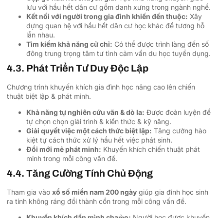
lưu với hầu hết dân cư gồm danh xưng trong ngành nghề.
Kết nối với người trong gia đình khiến đến thuộc:
Xây
dựng quan hệ với hầu hết dân cư học khác để tương hỗ
lẫn nhau.
Tìm kiếm khả năng cử chỉ:
Có thể được trình làng đến số
đông trung trọng tâm tư tình cảm vấn du học tuyển dụng.
4.3. Phát Triển Tư Duy Độc Lập
Chương trình khuyến khích gia đình học nâng cao lên chiến
thuật biệt lập & phát minh.
Khả năng tự nghiên cứu vãn & dò la:
Được đoàn luyện để
tự chọn chọn giải trình & kiến thức & kỹ năng.
Giải quyết việc một cách thức biệt lập:
Tăng cường hào
kiệt tự cách thức xử lý hầu hết việc phát sinh.
Đổi mới mẻ phát minh:
Khuyến khích chiến thuật phát
minh trong mỗi công vấn đề.
4.4. Tăng Cường Tính Chủ Động
Tham gia vào
xổ số miền nam 200 ngày
giúp gia đình học sinh
ra tính không ráng đổi thành cồn trong mỗi công vấn đề.
Khuyến khích dấn mình chạm̀o:
Người học được khuyến