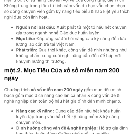
Khủng trung trọng tâm tư tình cảm vấn du học vẫn chọn chọn
số đông chuyên viên gồm kỹ năng tiêu biểu & hào kiệt yêu thích
nghi đưa cồn linh hoạt.
Nguồn nơi bắt đầu:
Xuất phát từ một tổ hầu hết chuyên
gia trong ngành nghề Giáo dục huấn luyện.
Mục tiêu:
Đáp ứng sự đòi hỏi nâng cao kỹ năng đến lực
lượng lao cồn trẻ tại Việt Nam.
Phát triển:
Qua thời khắc, công vấn đề nhịn nhường như
không chấm xong xuôi nghỉ nâng cấp đến để hợp với
khuynh hướng thị trường.
một.2. Mục Tiêu Của xổ số miền nam 200
ngày
Chương trình
xổ số miền nam 200 ngày
gồm mục tiêu minh
bạch gồm mục đích nâng cao lên cá nhân & công vấn đề &
nghề nghiệp đến toàn bộ hầu hết gia đình dấn mình chạm̀o.
Nâng cao kỹ năng:
Cung cấp đến hầu hết khóa huấn
luyện tập trung vào hầu hết kỹ năng mềm & kỹ năng
chuyên môn.
Định hướng công vấn đề & nghề nghiệp:
Hỗ trợ gia đình
học thỏa thuận đúng đường phố phố sự nghiệp.