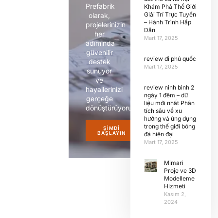
Prefabrik
Khám Phá Thế Giới
Giải Trí Trực Tuyến
olarak,
– Hành Trình Hấp
projelerinizin
Dẫn
her
Mart 17, 2025
adımında
güvenilir
review đi phú quốc
destek
Mart 17, 2025
sunuyor
ve
review ninh bình 2
hayallerinizi
ngày 1 đêm – dữ
gerçeğe
liệu mới nhất Phân
dönüştürüyoruz.
tích sâu về xu
hướng và ứng dụng
trong thế giới bóng
ŞIMDI
BAŞLAYIN
đá hiện đại
Mart 17, 2025
Mimari
Proje ve 3D
Modelleme
Hizmeti
Kasım 2,
2024