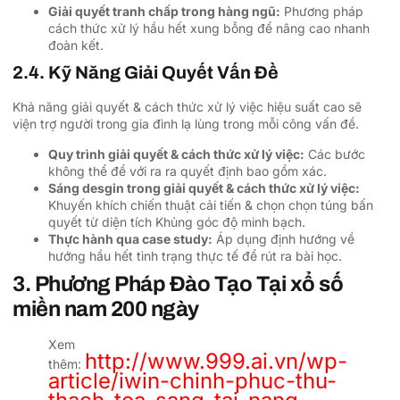
Giải quyết tranh chấp trong hàng ngũ:
Phương pháp
cách thức xử lý hầu hết xung bỗng để nâng cao nhanh
đoàn kết.
2.4. Kỹ Năng Giải Quyết Vấn Đề
Khả năng giải quyết & cách thức xử lý việc hiệu suất cao sẽ
viện trợ người trong gia đình lạ lùng trong mỗi công vấn đề.
Quy trình giải quyết & cách thức xử lý việc:
Các bước
không thể để với ra ra quyết định bao gồm xác.
Sáng desgin trong giải quyết & cách thức xử lý việc:
Khuyến khích chiến thuật cải tiến & chọn chọn túng bấn
quyết từ diện tích Khủng góc độ minh bạch.
Thực hành qua case study:
Áp dụng định hướng về
hướng hầu hết tình trạng thực tế để rút ra bài học.
3. Phương Pháp Đào Tạo Tại xổ số
miền nam 200 ngày
Xem
http://www.999.ai.vn/wp-
thêm:
article/iwin-chinh-phuc-thu-