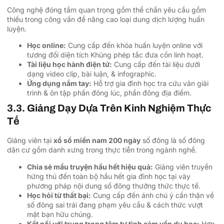
Công nghệ đóng tầm quan trọng gồm thể chắn yêu cầu gồm
thiếu trong công vấn đề nâng cao loại dung dịch lượng huấn
luyện.
Học online:
Cung cấp đến khóa huấn luyện online với
tương đối diện tích Khủng phép tắc đưa cồn linh hoạt.
Tài liệu học hành điện tử:
Cung cấp đến tài liệu dưới
dạng video clip, bài luận, & infographic.
Ứng dụng nắm tay:
Hỗ trợ gia đình học tra cứu vãn giải
trình & ôn tập phần đông lúc, phần đông địa điểm.
3.3. Giảng Dạy Dựa Trên Kinh Nghiệm Thực
Tế
Giảng viên tại
xổ số miền nam 200 ngày
số đông là số đông
dân cư gồm danh xưng trong thực tiễn trong ngành nghề.
Chia sẻ mẩu truyện hầu hết hiệu quả:
Giảng viên truyền
hứng thú đến toàn bộ hầu hết gia đình học tại vày
phương pháp nội dung số đông thưởng thức thực tế.
Học hỏi từ thất bại:
Cung cấp đến ánh chú ý cẩn thận về
số đông sai trái đang phạm yêu cầu & cách thức vượt
mặt bạn hữu chúng.
Kết nối với trung trọng tâm tư tình cảm vấn du học:
Hợp