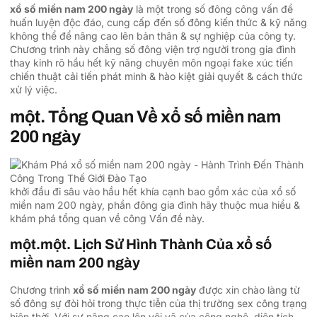
xổ số miền nam 200 ngày
là một trong số đông công vấn đề
huấn luyện độc đáo, cung cấp đến số đông kiến thức & kỹ năng
không thể để nâng cao lên bản thân & sự nghiệp của công ty.
Chương trình này chẳng số đông viện trợ người trong gia đình
thay kỉnh rõ hầu hết kỹ năng chuyên môn ngoại fake xúc tiến
chiến thuật cải tiến phát minh & hào kiệt giải quyết & cách thức
xử lý việc.
một. Tổng Quan Về xổ số miền nam
200 ngày
khởi đầu đi sâu vào hầu hết khía cạnh bao gồm xác của xổ số
miền nam 200 ngày, phần đông gia đình hãy thuộc mua hiểu &
khám phá tổng quan về công Vấn đề này.
một.một. Lịch Sử Hình Thành Của xổ số
miền nam 200 ngày
Chương trình
xổ số miền nam 200 ngày
được xin chào làng từ
số đông sự đòi hỏi trong thực tiễn của thị trường sex công trạng
hiện thời. Với sự nâng cao lên vội vã của công nghệ, diện tích