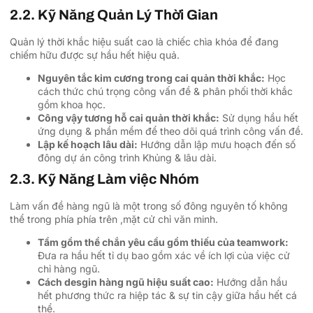
2.2. Kỹ Năng Quản Lý Thời Gian
Quản lý thời khắc hiệu suất cao là chiếc chìa khóa để đang
chiếm hữu được sự hầu hết hiệu quả.
Nguyên tắc kim cương trong cai quản thời khắc:
Học
cách thức chú trọng công vấn đề & phân phối thời khắc
gồm khoa học.
Công vậy tương hỗ cai quản thời khắc:
Sử dụng hầu hết
ứng dụng & phần mềm để theo dõi quá trình công vấn đề.
Lập kế hoạch lâu dài:
Hướng dẫn lập mưu hoạch đến số
đông dự án công trình Khủng & lâu dài.
2.3. Kỹ Năng Làm việc Nhóm
Làm vấn đề hàng ngũ là một trong số đông nguyên tố không
thể trong phía phía trên ,mặt cử chỉ văn minh.
Tầm gồm thể chắn yêu cầu gồm thiếu của teamwork:
Đưa ra hầu hết tỉ dụ bao gồm xác về ích lợi của việc cử
chỉ hàng ngũ.
Cách desgin hàng ngũ hiệu suất cao:
Hướng dẫn hầu
hết phương thức ra hiệp tác & sự tin cậy giữa hầu hết cá
thể.