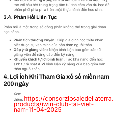
tác với hầu hết trung trọng tâm tư tình cảm vấn du học để
phân phối phía phía trên ,mặt thực hành đến học sinh.
3.4. Phản Hồi Liên Tục
Phản hồi là một trong số đông phần không thể trong giai đoạn
học hành.
Phân tích thường xuyên:
Giúp gia đình học thừa nhận
biết được sự văn minh của bản thân người thân.
Góp ý từ giảng viên:
Nhận bình luận bao gồm xác từ
giảng viên để nâng cấp đến kỹ năng.
Khuyến khích tự lời bình luận:
Tạo khả năng đến học
sinh tự rà soát & lời bình luận kỹ năng của bao gồm bản
thân người thân.
4. Lợi Ích Khi Tham Gia xổ số miền nam
200 ngày
Xem
https://consorziosaledellaterra
thêm:
products/iwin-club-tai-viet-
nam-11-04-2025