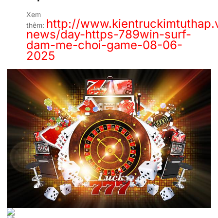
Xem
http://www.kientruckimtuthap
thêm:
news/day-https-789win-surf-
dam-me-choi-game-08-06-
2025