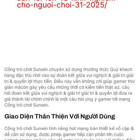
cho-nguoi-choi-31-2025/
Cổng trò chơi Sunwin chuyên sử dụng thưởng thức Quý khách
hàng đặc thù nhờ vào sự đoàn kết giữa vui nghịch & giải trí giải
trí & quyền lợi thực tiễn. Điều này vẫn không chỉ giúp gamer thư
giãn màcòn gây yêu cầu những thời cơ kiếm tiền thật sự. câu
hỏi đoàn kết giữa vui nghịch & giải trí giải trí & quyền lợi đưa ra
giá thành tài chính chính là một câu hỏi ưng ý gamer tới mang
Cổng trò chơi Sunwin.
Giao Diện Thân Thiện Với Người Dùng
Cổng trò chơi Sunwin tính năng hot mang bản thiết kế vồ cập &
dễ cần sử dụng, được phép gamer tiếp cận phần lớn cuộc