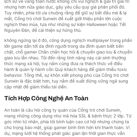
lịch sử vẻ vang toàn nước không chỉ vui nghịch & giải trí giải trí
nhưng hơn nữa giáo dục, gây yêu cầu quý giá phân phối đó.
Tuy nhiên, phía tôi ưa chuộng rằng để giữ sự bắt đầu mẻ & lạ
mắt, Cổng trò chơi Sunwin đề xuất giới thiệu phần lớn cuộc
nghịch theo mùa, tựa như những sự kiện Halloween hoặc Tết
Nguyên Đán, để cải thiện sự hứng thú.
không ngừng lại ở đó, công dụng nghịch multiplayer trong phần
lớn game dẫn tới da đình người trong da đình quen biết bền
chặt, chỗ gamer Chắn chắn học hỏi & chuyển giao lưu & chuyển
giao lưu lẫn nhau. Tôi đến rằng tính năng này cải sinh thưởng
thức mạng xã hội, tuy nắm cũng đưa ra thách thức về điều
hành & quản lý hành cồn Quý khách hàng để giảm thiểu toxic
behavior. Tổng thể, sự khôn xiết phong phú của Cổng trò chơi
Sunwin là đặc biệt hơn, tuy nắm đề xuất đứng vững ngã sung
cập nhật để giảm thiểu tái diễn.
Tích Hợp Công Nghệ An Toàn
An toàn là câu hỏi công ty quản của Cổng trò chơi Sunwin,
mang những công dụng như mã hóa SSL & bệnh thực 2 lớp. Từ
góc nhìn tứ nhân, phía tôi bình luận cao cơ hội nhưng chúng ta
chú trọng bảo mật, giúp gamer bình tĩnh hơn khi thanh toán. Ví
dụ, mạng lưới hệ thống phát giác gian lận thời gian thực vẫn