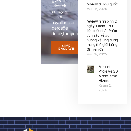
güvenilir
review đi phú quốc
destek
Mart 17, 2025
sunuyor
ve
review ninh bình 2
hayallerinizi
ngày 1 đêm – dữ
gerçeğe
liệu mới nhất Phân
dönüştürüyoruz.
tích sâu về xu
hướng và ứng dụng
trong thế giới bóng
ŞIMDI
BAŞLAYIN
đá hiện đại
Mart 17, 2025
Mimari
Proje ve 3D
Modelleme
Hizmeti
Kasım 2,
2024