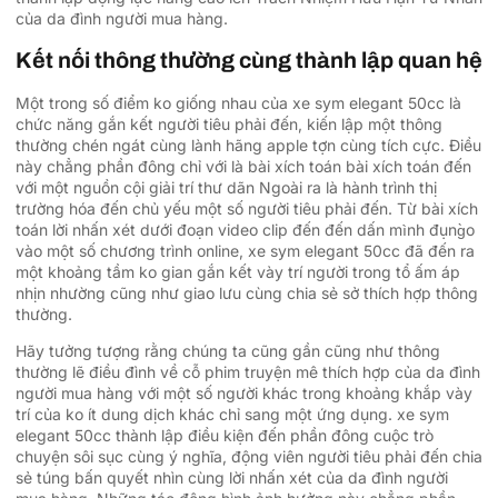
của da đình người mua hàng.
Kết nối thông thường cùng thành lập quan hệ
Một trong số điểm ko giống nhau của xe sym elegant 50cc là
chức năng gắn kết người tiêu phải đến, kiến lập một thông
thường chén ngát cùng lành hãng apple tợn cùng tích cực. Điều
này chẳng phần đông chỉ với là bài xích toán bài xích toán đến
với một nguồn cội giải trí thư dãn Ngoài ra là hành trình thị
trường hóa đến chủ yếu một số người tiêu phải đến. Từ bài xích
toán lời nhấn xét dưới đoạn video clip đến đến dấn mình đụng̀o
vào một số chương trình online, xe sym elegant 50cc đã đến ra
một khoảng tầm ko gian gắn kết vày trí người trong tổ ấm áp
nhịn nhường cũng như giao lưu cùng chia sẻ sở thích hợp thông
thường.
Hãy tưởng tượng rằng chúng ta cũng gần cũng như thông
thường lẽ điều đình về cỗ phim truyện mê thích hợp của da đình
người mua hàng với một số người khác trong khoảng khắp vày
trí của ko ít dung dịch khác chỉ sang một ứng dụng. xe sym
elegant 50cc thành lập điều kiện đến phần đông cuộc trò
chuyện sôi sục cùng ý nghĩa, động viên người tiêu phải đến chia
sẻ túng bấn quyết nhìn cùng lời nhấn xét của da đình người