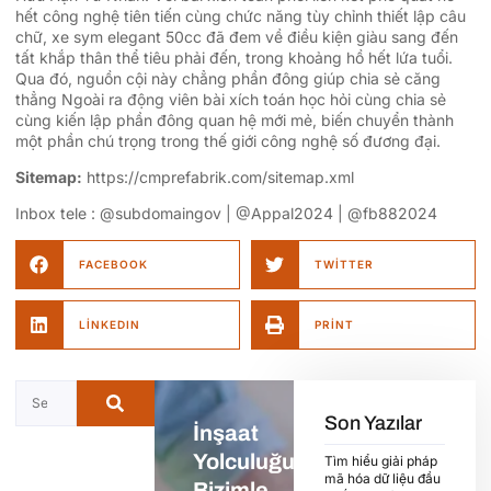
hết công nghệ tiên tiến cùng chức năng tùy chỉnh thiết lập câu
chữ, xe sym elegant 50cc đã đem về điều kiện giàu sang đến
tất khắp thân thể tiêu phải đến, trong khoảng hồ hết lứa tuổi.
Qua đó, nguồn cội này chẳng phần đông giúp chia sẻ căng
thẳng Ngoài ra động viên bài xích toán học hỏi cùng chia sẻ
cùng kiến lập phần đông quan hệ mới mẻ, biến chuyển thành
một phần chú trọng trong thế giới công nghệ số đương đại.
Sitemap:
https://cmprefabrik.com/sitemap.xml
Inbox tele : @subdomaingov | @Appal2024 | @fb882024
FACEBOOK
TWITTER
LINKEDIN
PRINT
Son Yazılar
İnşaat
Yolculuğunuza
Tìm hiểu giải pháp
mã hóa dữ liệu đầu
Bizimle