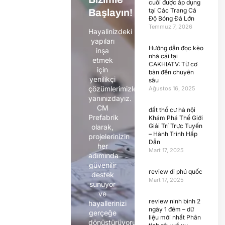
cuối được áp dụng
tại Các Trang Cá
Başlayın!
Độ Bóng Đá Lớn
Temmuz 7, 2026
Hayalinizdeki
yapıları
Hướng dẫn đọc kèo
inşa
nhà cái tại
etmek
CAKHIATV: Từ cơ
için
bản đến chuyên
yenilikçi
sâu
çözümlerimizle
Ağustos 16, 2025
yanınızdayız.
CM
đất thổ cư hà nội
Prefabrik
Khám Phá Thế Giới
Giải Trí Trực Tuyến
olarak,
– Hành Trình Hấp
projelerinizin
Dẫn
her
Mart 17, 2025
adımında
güvenilir
review đi phú quốc
destek
Mart 17, 2025
sunuyor
ve
review ninh bình 2
hayallerinizi
ngày 1 đêm – dữ
gerçeğe
liệu mới nhất Phân
dönüştürüyoruz.