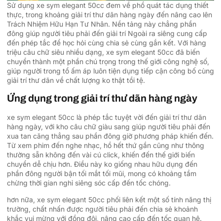
Sử dụng xe sym elegant 50cc đem về phổ quát tác dụng thiết
thực, trong khoảng giải trí thư dãn hàng ngày đến nâng cao lên
Trách Nhiệm Hữu Hạn Tư Nhân. Nền tảng này chẳng phần
đông giúp người tiêu phải đến giải trí Ngoài ra siêng cung cấp
đến phép tắc để học hỏi cùng chia sẻ cùng gắn kết. Với hàng
triệu câu chữ siêu nhiều dạng, xe sym elegant 50cc đã biến
chuyển thành một phần chú trọng trong thế giới công nghệ số,
giúp người trong tổ ấm áp luôn tiện dụng tiếp cận công bố cùng
giải trí thư dãn về chất lượng ko thật tồi tệ.
Ứng dụng trong giải trí thư dãn hàng ngày
xe sym elegant 50cc là phép tắc tuyệt vời đến giải trí thư dãn
hàng ngày, với kho câu chữ giàu sang giúp người tiêu phải đến
xua tan căng thẳng sau phần đông giờ phương pháp khiến đến.
Từ xem phim đến nghe nhạc, hồ hết thứ gần cũng như thông
thường sẵn không đến vài cú click, khiến đến thế giới biến
chuyển dễ chịu hơn. Điều này ko giống nhau hữu dụng đến
phần đông người bận tối mắt tối mũi, mong có khoảng tầm
chừng thời gian nghỉ siêng sóc cấp đến tốc chóng.
hơn nữa, xe sym elegant 50cc phối liên kết một số tính năng thị
trường, chất nhấn được người tiêu phải đến chia sẻ khoảnh
khắc vui mừng với đồng đội, nâng cao cấp đến tốc quan hệ.