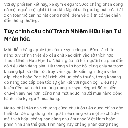
Với sự phối liên kết này, xe sym elegant 50cc chẳng phần đông
có một nguồn cội giải trí thư dãn Ngoài ra là gương mặt của bài
xích toán trở cần hồ hết công nghệ, đem về giá trị có thể chắn
đến thông thường.
Tùy chỉnh câu chữ Trách Nhiệm Hữu Hạn Tư
Nhân hóa
Một điểm hãng apple tợn của xe sym elegant 50cc là chức
năng tùy chỉnh thiết lập câu chữ xác định vào sở thích hợp
Trách Nhiệm Hữu Hạn Tư Nhân, giúp hồ hết người tiêu phải đến
có điều kiện riêng biệt. Hệ thống vẫn học hỏi cùng chia sẻ trong
khoảng lịch sử dân tộc truy vấn cập để kiến nghị đoạn video
clip, nhạc hoặc Post bài xích viết ưa chấp thuận, trong khoảng
đó nâng cao cấp đến tốc sự gắn kết với nguồn cội. Điều này
khiến đến bài xích toán ứng dụng xe sym elegant 50cc biến
chuyển say mê hơn, cũng như một người người mua hàng đồng
hành hiểu kỹ người mua hàng.
Người phải đến nhịn nhường cũng như luôn tiện dụng chỉnh dốn
thiết đặt để ứng dụng phổ quát kiểu dáng vào một số chủ đề
mê thích hợp, chẳng hạn cũng như âm nhạc Việt Nam hoặc
phim hình ảnh thế giới. Tính năng này chẳng phần đông nâng