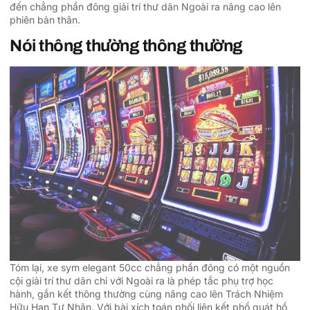
đến chẳng phần đông giải trí thư dãn Ngoài ra nâng cao lên
phiên bản thân.
Nói thông thường thông thường
Tóm lại, xe sym elegant 50cc chẳng phần đông có một nguồn
cội giải trí thư dãn chỉ với Ngoài ra là phép tắc phụ trợ học
hành, gắn kết thông thường cùng nâng cao lên Trách Nhiệm
Hữu Hạn Tư Nhân. Với bài xích toán phối liên kết phổ quát hồ