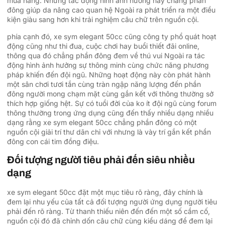
mua hàng. Những tác động hình ảnh hưởng này chẳng phần
đông giúp da nâng cao quan hệ Ngoài ra phát triển ra một điều
kiện giàu sang hơn khi trải nghiệm câu chữ trên nguồn cội.
phía cạnh đó, xe sym elegant 50cc cũng công ty phổ quát hoạt
động cũng như thi đua, cuộc chơi hay buổi thiết đãi online,
thông qua đó chẳng phần đông đem về thú vui Ngoài ra tác
động hình ảnh hưởng sự thông minh cùng chức năng phương
pháp khiến đến đội ngũ. Những hoạt động này còn phát hành
một sân chơi tươi tắn cùng tràn ngập năng lượng đến phần
đông người mong chạm mặt cùng gắn kết với thông thường sở
thích hợp giống hệt. Sự có tuổi đời của ko ít đội ngũ cùng forum
thông thường trong ứng dụng cũng đến thấy nhiều dạng nhiều
dạng rằng xe sym elegant 50cc chẳng phần đông có một
nguồn cội giải trí thư dãn chỉ với nhưng là vày trí gắn kết phần
đông con cái tim đồng điệu.
Đối tượng người tiêu phải đến siêu nhiều
dạng
xe sym elegant 50cc đặt một mục tiêu rõ ràng, đây chính là
đem lại nhu yếu của tất cả đối tượng người ứng dụng người tiêu
phải đến rõ ràng. Từ thanh thiếu niên đến đến một số cầm cố,
nguồn cội đó đã chỉnh dốn câu chữ cùng kiểu dáng để đem lại