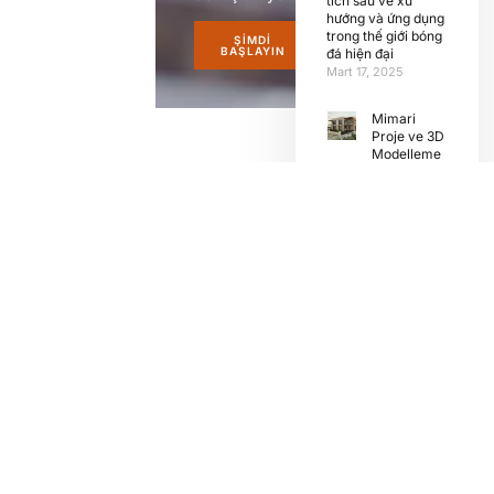
tích sâu về xu
hướng và ứng dụng
trong thế giới bóng
ŞIMDI
BAŞLAYIN
đá hiện đại
Mart 17, 2025
Mimari
Proje ve 3D
Modelleme
Hizmeti
Kasım 2,
2024
CM Prefabrik – Prefabrik Çelik Yapı, Bungalov Ev, Ahşap
Dekorasyon ve Cephe Tasarımı Çözümleri