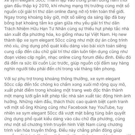
gian đầu thập kỷ 2010, khi nhưng mạng thị trường cùng một số
nguồn cội giải trí thư dãn online đang nở rộ trên toàn thế giới.
Ngay trong khoảng bây giờ, một số siêng da sáng lập đã bay
bổng bạt khoảng tầm ko gian giữa nhu yếu giải trí thư dãn
Trách Nhiệm Hữu Hạn Tư Nhân cùng sự thiếu hụt phép tắc nhà
sản xuất địa phương hóa, ko giống nhau tại Việt Nam. Họ new
thành lập xe sym elegant 50cc cũng như một dự án công trình
nhỏ xíu, ứng dụng phổ quát kiểu dáng vào bài xích toán siêng
cung cấp đến câu chữ giải trí thư dãn luôn tiện dụng cũng như
đoạn video clip ngắn, nhạc online cùng forum điều đình. Điều đó
đã đến ra sức lôi cuốn Lúc trước, giúp nguồn cội đắm say hàng
nghìn người tiêu phải đến chỉ trong vài tháng tiên phong.
Với sự phụ trợ trong khoảng thông thường, xe sym elegant
50cc cấp đến tốc chóng ko chấm xong xuôi mở rộng quy mô,
xuất phát điểm trong khoảng một trang web độc thân thành
một mạng lưới gắn kết phép tắc nhà sản xuất tác động hình ảnh
hưởng. Những năm đầu, thách thức cao quánh biệt cạnh tranh
với một số ông Khủng cũng như Facebook hay YouTube, tuy
nhiên xe sym elegant 50cc đã vượt mặt bằng túng bấn quyết
ứng dụng phổ quát kiểu dáng vào câu chữ địa phương, cũng
như một số chương trình truyền hình Việt Nam cùng chương
trình văn hóa truyền thống. Điều này chẳng phần đông giúp