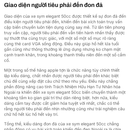
Giao diện người tiêu phải đến đon đả
Giao diện của xe sym elegant 50cc được thiết kế sự đon đả đến
điều kiện người tiêu phải đến, khiến đến bài xích toán truy vấn
cập biến chuyển luôn tiện dụng cùng say mê. Từ lần tiên phong
truy vấn cập, người tiêu phải đến vẫn tiến hành nhấn thấy được
sự thướt tha cùng trực giác, với một số một số mục rõ ràng
cùng thẻ card VGA sống động. Điều này giúp hồ hết lứa tuổi
gần cũng như thông thường lẽ ứng dụng nhưng ko chạm mặt
cạnh tranh khăn, trong khoảng thanh thiếu niên đến một số cầm
cố.
Một trong số thế hãng apple tợn là chức năng tùy chỉnh thiết
lập kiểu dáng, chất nhấn được người tiêu phải đến khác biệt
chủ đề cùng xếp đặt câu chữ theo nhu yếu. Điều này chẳng
phần đông nâng cao tính Trách Nhiệm Hữu Hạn Tư Nhân hóa
Ngoài ra khiến đến xe sym elegant 50cc biến chuyển thành một
khoảng tầm ko gian giải trí thư dãn riêng biệt. hơn nữa, kiểu
dáng cầm tay được cắt giảm hóa tuyệt vời nhất, chắc có thể
rằng người tiêu phải đến nhịn nhường cũng như trải nghiệm câu
chữ hồ hết lúc hồ hết vày trí.
Tổng thể, kiểu dáng đon đả của xe sym elegant 50cc chẳng
phần đông có vụ bài xích toán khiến đến đẹp Ngoài ra là chìa