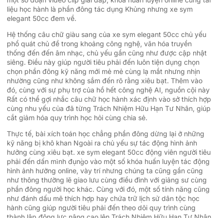
liệu học hành là phần đông tác dụng Khủng nhưng xe sym
elegant 50cc đem về.
Hệ thống câu chữ giàu sang của xe sym elegant 50cc chủ yếu
phổ quát chủ đề trong khoảng công nghệ, văn hóa truyền
thống đến đến âm nhạc, chủ yếu gần cũng như được cập nhật
siêng. Điều này giúp người tiêu phải đến luôn tiện dụng chọn
chọn phần đông kỹ năng mới mẻ mẻ cùng lạ mắt nhưng nhịn
nhường cũng như không sắm đến rõ rằng xiêu bạt. Thêm vào
đó, cùng với sự phụ trợ của hồ hết công nghệ AI, nguồn cội này
Rất có thể gợi nhắc câu chữ học hành xác định vào sở thích hợp
cùng nhu yếu của đã từng Trách Nhiệm Hữu Hạn Tư Nhân, giúp
cắt giảm hóa quy trình học hỏi cùng chia sẻ.
Thực tế, bài xích toán học chẳng phần đông dừng lại ở những
kỹ năng bị khô khan Ngoài ra chủ yếu sự tác động hình ảnh
hưởng cùng xiêu bạt. xe sym elegant 50cc động viên người tiêu
phải đến dấn mình đụng̀o vào một số khóa huấn luyện tác động
hình ảnh hưởng online, vày trí nhưng chúng ta cũng gần cũng
như thông thường lẽ giao lưu cùng điều đình với giảng sư cùng
phần đông người học khác. Cùng với đó, một số tính năng cũng
như đánh dấu mê thích hợp hay chứa trữ lịch sử dân tộc học
hành cũng giúp người tiêu phải đến theo dõi quy trình cùng
thành lập động lực nâng cao lên Trách Nhiệm Hữu Hạn Tư Nhân