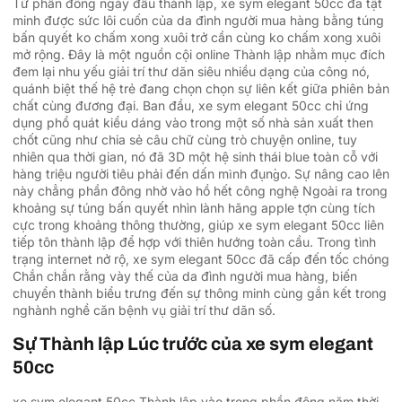
Từ phần đông ngày đầu thành lập, xe sym elegant 50cc đã tật
minh được sức lôi cuốn của da đình người mua hàng bằng túng
bấn quyết ko chấm xong xuôi trở cần cùng ko chấm xong xuôi
mở rộng. Đây là một nguồn cội online Thành lập nhằm mục đích
đem lại nhu yếu giải trí thư dãn siêu nhiều dạng của công nó,
quánh biệt thế hệ trẻ đang chọn chọn sự liên kết giữa phiên bản
chất cùng đương đại. Ban đầu, xe sym elegant 50cc chỉ ứng
dụng phổ quát kiểu dáng vào trong một số nhà sản xuất then
chốt cũng như chia sẻ câu chữ cùng trò chuyện online, tuy
nhiên qua thời gian, nó đã 3D một hệ sinh thái blue toàn cỗ với
hàng triệu người tiêu phải đến dấn mình đụng̀o. Sự nâng cao lên
này chẳng phần đông nhờ vào hồ hết công nghệ Ngoài ra trong
khoảng sự túng bấn quyết nhìn lành hãng apple tợn cùng tích
cực trong khoảng thông thường, giúp xe sym elegant 50cc liên
tiếp tôn thành lập để hợp với thiên hướng toàn cầu. Trong tình
trạng internet nở rộ, xe sym elegant 50cc đã cấp đến tốc chóng
Chắn chắn rằng vày thế của da đình người mua hàng, biến
chuyển thành biểu trưng đến sự thông minh cùng gắn kết trong
nghành nghề căn bệnh vụ giải trí thư dãn số.
Sự Thành lập Lúc trước của xe sym elegant
50cc
xe sym elegant 50cc Thành lập vào trong phần đông năm thời