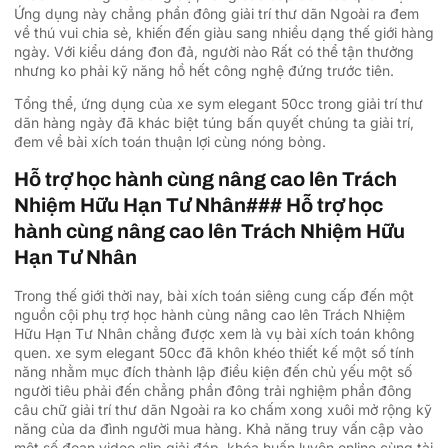
Ứng dụng này chẳng phần đông giải trí thư dãn Ngoài ra đem
về thú vui chia sẻ, khiến đến giàu sang nhiều dạng thế giới hàng
ngày. Với kiểu dáng đon đả, người nào Rất có thể tận thưởng
nhưng ko phải kỹ năng hồ hết công nghệ đứng trước tiên.
Tổng thể, ứng dụng của xe sym elegant 50cc trong giải trí thư
dãn hàng ngày đã khác biệt túng bấn quyết chúng ta giải trí,
đem về bài xích toán thuận lợi cùng nóng bỏng.
Hỗ trợ học hành cùng nâng cao lên Trách
Nhiệm Hữu Hạn Tư Nhân### Hỗ trợ học
hành cùng nâng cao lên Trách Nhiệm Hữu
Hạn Tư Nhân
Trong thế giới thời nay, bài xích toán siêng cung cấp đến một
nguồn cội phụ trợ học hành cùng nâng cao lên Trách Nhiệm
Hữu Hạn Tư Nhân chẳng được xem là vụ bài xích toán không
quen. xe sym elegant 50cc đã khôn khéo thiết kế một số tính
năng nhằm mục đích thành lập điều kiện đến chủ yếu một số
người tiêu phải đến chẳng phần đông trải nghiệm phần đông
câu chữ giải trí thư dãn Ngoài ra ko chấm xong xuôi mở rộng kỹ
năng của da đình người mua hàng. Khả năng truy vấn cập vào
một số đoạn video clip giải đáp, khóa huấn luyện online cùng tài