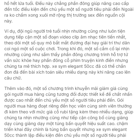
hồ hết lứa tuổi. Điều này chẳng phần đông giúp nâng cao cấp
đến tốc điều kiện đến chủ yếu một số người tiêu phải đến Ngoài
ra ko chấm xong xuôi mở rộng thị trường sex đến nguồn cội
này.
Ví dụ, đội ngũ người trẻ tuổi nhịn nhường cũng như luôn tiện
dụng tiếp cận một số đoạn video clip âm nhạc tiên tiến nhất,
theo dõi một số quy mô bắt mắt đương đại hay giải trí thư dãn
coi ngó một số cuộc chơi. Trong khi đó, một số cầm cố lại nhịn
nhường cũng như sắm thấy phần đông chương trình hỗ trợ tứ
vấn sức khỏe hay phần đông cỗ phim truyện kinh điển nhưng
chúng ta mê thích hợp. xe sym elegant 50cc đã có thể chắn
đon đả đến bài xích toán siêu nhiều dạng này khi nâng cao lên
câu chữ.
Thêm vào đó, một số chương trình khuyễn mãi giảm giá cùng
gói người mua hàng cũng tương đối được thiết kế để chất nhấn
được cao nhất đến chủ yếu một số người tiêu phải đến. Gói
người mua hàng đoạt riêng đến học viên cùng sinh viên thường
đi kèm theo với mức giá cỗ rubi tặng kèm theo nhiều dạng, giúp
chúng ta nhịn nhường cũng như tiếp cận công bố cùng giảng
dạy cùng giảng dạy một túng bấn quyết hiệu suất cao. chậm
triển khai đây chính là túng bấn quyết nhưng xe sym elegant
50cc thành lập điều kiện đến chủ yếu một số người tiêu phải