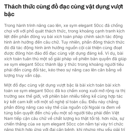
Thách thức cùng đồ đạc cùng vật dụng vượt
bậc
Trong hành trình nâng cao lên, xe sym elegant 50cc đã chống
chọi với với phổ quát thách thức, trong khoảng cạnh tranh kịch
liệt đến phần đông vụ bài xích toán pháp chính sách tác động
hình ảnh hưởng đến câu chữ. Tuy nhiên, phần đông thách thức
đó đã tác động hình ảnh hưởng nguồn cội cải thiện cùng đoạt
được đông hòn đảo đồ đạc cùng vật dụng đáng kể. Ví dụ, bài
xích toán tuân thủ một số giải pháp về phiên bản quyền đã giúp
xe sym elegant 50cc thành lập ý thức trong khoảng người tiêu
phải đến cùng đối tác, kéo theo sự nâng cao lên cân bằng về
lượng truy vấn cập.
Một đồ đạc cùng vật dụng vượt bậc là bài xích toán bài xích
toán xe sym elegant 50cc đã ko chấm xong xuôi mở rộng ra thị
trường sex thế giới, với phiên bản nhiều tiếng kể cùng hợp tác
ký kết cam kết với một số nghệ sĩ toàn cầu. Điều này chẳng
phần đông nâng cao vày thế của nguồn cội Ngoài ra đem về
túng bấn quyết đến chủ yếu một số người tiêu phải đến Việt
Nam tiếp cận câu chữ về chất lượng ko thật tồi tệ. hơn nữa, sự
chiến thắng của xe sym elegant 50cc còn nằm tại vày trí chức
năng thích hợp ứng với đại căn bệnh, khi nhưng nhu yếu giải trí