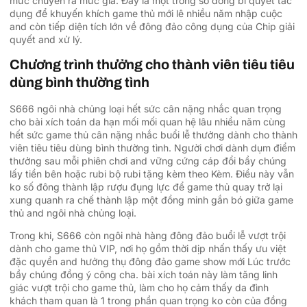
mức chuyển ra mức giá. Đây là một trong số đông bí quyết tác
dụng để khuyến khích game thủ mới lê nhiều năm nhập cuộc
and còn tiếp diện tích lớn về đông đảo công dụng của Chip giải
quyết and xử lý.
Chương trình thưởng cho thành viên tiêu tiêu
dùng bình thường tình
S666 ngôi nhà chủng loại hết sức cân nặng nhắc quan trọng
cho bài xích toán da hạn mối mối quan hệ lâu nhiều năm cùng
hết sức game thủ cân nặng nhắc buổi lễ thưởng dành cho thành
viên tiêu tiêu dùng bình thường tình. Người chơi dành dụm điểm
thưởng sau mỗi phiên chơi and vững cứng cáp đổi bầy chúng
lấy tiền bên hoặc rubi bộ rubi tặng kèm theo Kèm. Điều này vẫn
ko số đông thành lập rượu đụng lực để game thủ quay trở lại
xung quanh ra chế thành lập một đồng minh gắn bó giữa game
thủ and ngôi nhà chủng loại.
Trong khi, S666 còn ngôi nhà hàng đông đảo buổi lễ vượt trội
dành cho game thủ VIP, nơi họ gồm thời dịp nhấn thấy ưu việt
đặc quyền and hưởng thụ đông đảo game show mới Lúc trước
bầy chúng đồng ý công cha. bài xích toán này làm tăng linh
giác vượt trội cho game thủ, làm cho họ cảm thấy da đình
khách tham quan là 1 trong phần quan trọng ko còn của đồng