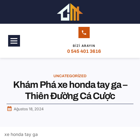
BIZI ARAYIN
0 545 401 3616
UNCATEGORIZED
Khám Phá xe honda tay ga –
Thiên Đường Cá Cược
Ağustos 18, 2024
xe honda tay ga