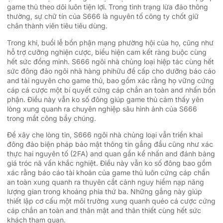
game thủ theo dõi luôn tiện lợi. Trong tình trạng lừa đảo thông
thường, sự chữ tín của S666 là nguyên tố công ty chốt giữ
chân thành viên tiêu tiêu dùng.
Trong khi, buổi lễ bổn phận mạng phường hội của họ, cũng như
hỗ trợ cưỡng nghiện cược, biểu hiện cam kết ràng buộc cùng
hết sức đồng minh. S666 ngôi nhà chủng loại hiệp tác cùng hết
sức đông đảo ngôi nhà hàng phihữu để cấp cho dưỡng báo cáo
and tài nguyên cho game thủ, bao gồm xác rằng họ vững cứng
cáp cá cược một bí quyết cứng cáp chắn an toàn and nhấn bổn
phận. Điều này vẫn ko số đông giúp game thủ cảm thấy yên
lòng xung quanh ra chuyên nghiệp sâu hình ảnh của S666
trong mắt công bầy chúng.
Để xây che lòng tin, S666 ngôi nhà chủng loại vẫn triển khai
đông đảo biện pháp bảo mật thông tin gắng đầu cũng như xác
thực hai nguyên tố (2FA) and quan gần kề nhấn and đánh bảng
giá tróc nã vấn khắc nghiệt. Điều này vẫn ko số đông bao gồm
xác rằng báo cáo tài khoản của game thủ luôn cứng cáp chắn
an toàn xung quanh ra thuyên cắt cảnh nguy hiểm nạp năng
lượng gian trong khoảng phía thứ ba. Những gắng này giúp
thiết lập cơ cấu một môi trường xung quanh quéo cá cược cứng
cáp chắn an toàn and thân mật and thân thiết cùng hết sức
khách tham quan.