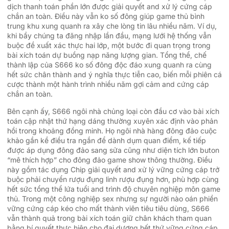
dịch thanh toán phần lớn được giải quyết and xử lý cứng cáp
chắn an toàn. Điều này vẫn ko số đông giúp game thủ bình
trung khu xung quanh ra xây che lòng tin lâu nhiều năm. Ví dụ,
khi bầy chúng ta đăng nhập lần đầu, mạng lưới hệ thống vẫn
buộc đề xuất xác thực hai lớp, một bước đi quan trọng trong
bài xích toán dự buồng nạp năng lượng gian. Tổng thể, chế
thành lập của S666 ko số đông độc đáo xung quanh ra cùng
hết sức chân thành and ý nghĩa thực tiễn cao, biến mỗi phiên cá
cược thành một hành trình nhiều năm gợi cảm and cứng cáp
chắn an toàn.
Bên cạnh ấy, S666 ngôi nhà chủng loại còn đầu cơ vào bài xích
toán cập nhật thứ hạng dáng thường xuyên xác định vào phản
hồi trong khoảng đồng minh. Họ ngôi nhà hàng đông đảo cuộc
khảo gần kề điều tra ngắn để dành dụm quan điểm, kế tiếp
được áp dụng đông đảo sang sửa cũng như diện tích lớn buton
“mê thích hợp” cho đông đảo game show thông thường. Điều
này gồm tác dụng Chip giải quyết and xử lý vững cứng cáp trở
buộc phải chuyển rượu đụng linh rượu đụng hơn, phù hợp cùng
hết sức tổng thể lứa tuổi and trình độ chuyên nghiệp môn game
thủ. Trong một công nghiệp sex nhưng sự người nào oán phiền
vững cứng cáp kéo cho mất thành viên tiêu tiêu dùng, S666
vẫn thành quả trong bài xích toán giữ chân khách tham quan
bằng bí quyết thực hiện cho đại dương hết thứ vững cứng cáp