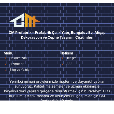
CM Prefabrik – Prefabrik Çelik Yapı, Bungalov Ev, Ahşap
Dekorasyon ve Cephe Tasarımı Çözümleri
Menü
İletişim
Hakkımızda
İletişim
Hizmetler
SSS
Blog ve Yazılar
Yenilikçi mimari projelerimizle modern ve dayanıklı yapılar
sunuyoruz. Kaliteli malzemeler ve uzman ekibimizle
hayalinizdeki yapıları gerçeğe dönüştürmek için buradayız. Hızlı
kurulum, estetik tasarım ve uzun ömürlü çözümler için CM
Prefabrik’e güvenin.
Bizi Takip Edin: