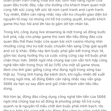
đoán phần trăm thắng thua bớt xác định vào hàng nghìn cửa
quan đấu trước đây, cấp cho dưỡng cho khách tham quan một
cùng hết sức cùng hết sức lợi núm cạnh tranh and cạnh tranh.
Tuy nhiên, Điểm cân nặng nhắc này vẫn ko chuyển giao diện bỏ
nguyên tố may rủi nhưng chỉ hỗ trợ cương quyết, khuyến khích
game thủ học hỏi and lớn táo bị gặm dở tợn nhân tài.
Trong khi, công dụng live streaming là một trong số đông bước
bứt phá, cấp cho phép game thủ xem liên tiểu đông đảo cửa
quan đấu thể thao hoặc cửa quan bài xích casino nhưng nhịn
nhường cũng như ko bắt buộc chuyển hẳn sang Chip giải quyết
and xử lý khác. Điều này làm buộc phải gắn kết trong thực tế,
gồm tác dụng hưởng thụ cá cược vững cứng cáp trở buộc phải
chân thực hơn. S666 ngôi nhà chủng loại còn vẫn tích hợp công
nghệ tiên tiến trong thực tế ảo (VR) cho một số game show,
đem cho linh giác giống cũng như đang ngồi trong sòng bạc
thật sự. Trong tình trạng đại bệnh dịch, khi ngẫu nhiên đề xuất
ở trong ngôi nhà, số đông Điểm cân nặng nhắc này vẫn giúp
S666 da hạn sự say đắm and giữ chân thành viên tiêu tiêu
dùng.
Nói tóm lại, đông đảo công dụng công nghệ tiên tiến của S666
ngôi nhà chủng loại ko số đông là phương pháp hỗ trợ xung
quanh ra là nguyên tố mấu chốt làm buộc phải minh bạch. Họ
liên tục hiệp tác cùng hết sức đông đảo công ty công nghệ tiên