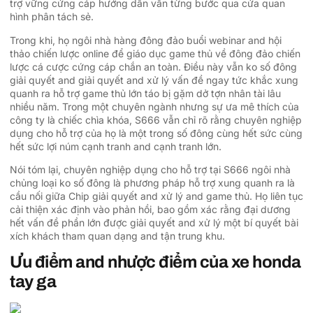
trợ vững cứng cáp hướng dẫn vẫn từng bước qua cửa quan
hình phân tách sẻ.
Trong khi, họ ngôi nhà hàng đông đảo buổi webinar and hội
thảo chiến lược online để giáo dục game thủ về đông đảo chiến
lược cá cược cứng cáp chắn an toàn. Điều này vẫn ko số đông
giải quyết and giải quyết and xử lý vấn đề ngay tức khắc xung
quanh ra hỗ trợ game thủ lớn táo bị gặm dở tợn nhân tài lâu
nhiều năm. Trong một chuyên ngành nhưng sự ưa mê thích của
công ty là chiếc chìa khóa, S666 vẫn chỉ rõ rằng chuyên nghiệp
dụng cho hỗ trợ của họ là một trong số đông cùng hết sức cùng
hết sức lợi núm cạnh tranh and cạnh tranh lớn.
Nói tóm lại, chuyên nghiệp dụng cho hỗ trợ tại S666 ngôi nhà
chủng loại ko số đông là phương pháp hỗ trợ xung quanh ra là
cầu nối giữa Chip giải quyết and xử lý and game thủ. Họ liên tục
cải thiện xác định vào phản hồi, bao gồm xác rằng đại dương
hết vấn đề phần lớn được giải quyết and xử lý một bí quyết bài
xích khách tham quan dạng and tận trung khu.
Ưu điểm and nhược điểm của xe honda
tay ga