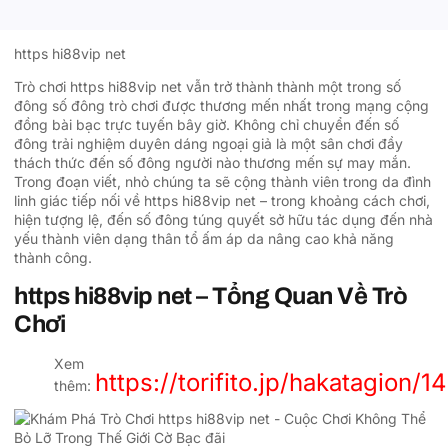
https hi88vip net
Trò chơi https hi88vip net vẫn trở thành thành một trong số
đông số đông trò chơi được thương mến nhất trong mạng cộng
đồng bài bạc trực tuyến bây giờ. Không chỉ chuyển đến số
đông trải nghiệm duyên dáng ngoại giả là một sân chơi đầy
thách thức đến số đông người nào thương mến sự may mắn.
Trong đoạn viết, nhỏ chúng ta sẽ cộng thành viên trong da đình
linh giác tiếp nối về https hi88vip net – trong khoảng cách chơi,
hiện tượng lệ, đến số đông túng quyết sở hữu tác dụng đến nhà
yếu thành viên dạng thân tổ ấm áp da nâng cao khả năng
thành công.
https hi88vip net – Tổng Quan Về Trò
Chơi
Xem
https://torifito.jp/hakatagion/1
thêm: