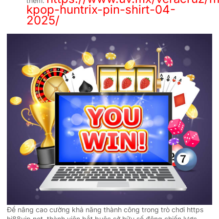
thêm:
kpop-huntrix-pin-shirt-04-
2025/
Để nâng cao cường khả năng thành công trong trò chơi https
hi88vip net, thành viên bắt buộc sở hữu số đông chiến lược