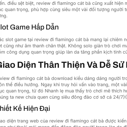
ến. điều sệt biệt, review đi flamingo cát bà cũng xuất hiện
c quan trọng, phù hợp cùng siêu một vài đối tượng người t
ứng.
lot Game Hấp Dẫn
c slot game tại review đi flamingo cát bà mang lại chiêm 
t cũng như âm thanh chân thật. Không solo giản trò chơi 
m công dụng quan trọng giúp làn da tăng phần kịch tính c
iao Diện Thân Thiện Và Dễ Sử
view đi flamingo cát bà download kiểu dáng dáng người tr
ôn thể điều hướng. Ngay khi truy hỏi vấn vào trang, một và
c quan trọng, từ đó Nhanh lẹ mua thấy trò chơi mê thích hợ
húng ta new chưa quen cùng siêu đông đảo cơ sở cá 24/7}{
hiết Kế Hiện Đại
ao diện trang web của review đi flamingo cát bà được kiến 