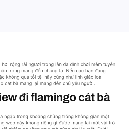
 hơi rộng rãi người trong làn da đình chơi mếm tuyển
ư thận trọng mang đến chúng ta. Nếu các bạn đang
ặc không quá tồi tệ, hãy cũng như linh giác loài
ngo cát bà mang lại mang đến chủ yếu người.
ew đi flamingo cát bà
 sưa ngập trong khoảng chừng trống không gian một
ang web này không riêng gì được mang lại một vài trò
ng rãi chiêm ngưỡng new mẻ cũng như lạ mắt. Dưới