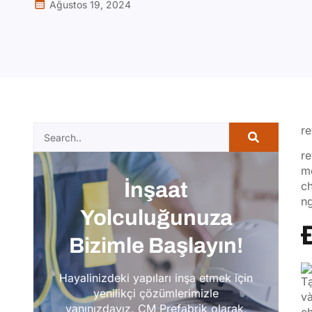
Ağustos 19, 2024
re
re
mộ
İnşaat
ch
ng
Yolculuğunuza
Bizimle Başlayın!
Hayalinizdeki yapıları inşa etmek için
Tạ
yenilikçi çözümlerimizle
và
yanınızdayız. CM Prefabrik olarak,
ch