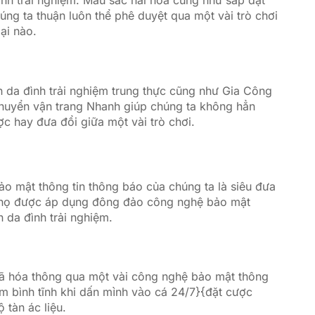
nh trải nghiệm. Màu sắc hài hòa cũng như sắp đặt
ng ta thuận luôn thể phê duyệt qua một vài trò chơi
ại nào.
àn da đình trải nghiệm trung thực cũng như Gia Công
chuyển vận trang Nhanh giúp chúng ta không hẳn
c hay đưa đổi giữa một vài trò chơi.
ảo mật thông tin thông báo của chúng ta là siêu đưa
bọn họ được áp dụng đông đảo công nghệ bảo mật
n da đình trải nghiệm.
mã hóa thông qua một vài công nghệ bảo mật thông
m bình tĩnh khi dấn mình vào cá 24/7}{đặt cược
 tàn ác liệu.