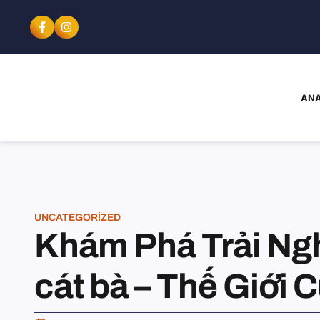
ANA
UNCATEGORIZED
Khám Phá Trải Ngh
cát bà – Thế Giới 