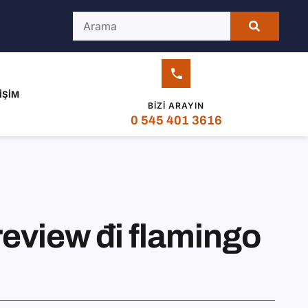
IŞIM
BIZI ARAYIN
0 545 401 3616
eview đi flamingo