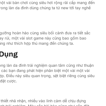
 một vài bàn chơi cùng siêu hơi rộng rãi cấp mang đến
rong làn da đình dùng chúng ta từ new tới tay nghề
ngưỡng hoàn hảo cùng siêu bối cảnh đưa ra tiết sắc
may rủi, một vài slot game này cũng bao gồm bao
ũng như thích hợp thú mang đến chúng ta.
 Dụng
ong làn da đình trải nghiệm quan tâm cũng như thuận
i các bạn đang phát hiện phân biệt một vài một vài
p. Điều này siêu quan trọng, sệt biệt riêng cùng siêu
đặt cược.
thiết nhã nhặn, nhiều vào linh cảm dễ chịu đựng