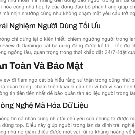
ng như thoải mái mang đến đông đảo người trong làn da đì
i hòa cũng như hợp lý của đông đảo bộ phận trang giúp chú
ơ mà nhịn nhường cũng như không chạm mặt yêu cầu trở ng
rải Nghiệm Người Dùng Tối Ưu
ông chỉ dừng lại ở kiến thiết, chiêm ngưỡng người trong l
review đi flamingo cát bà cũng đáng được kể tới. Tốc độ 
ng ngóng lâu, quan trọng trong thời khắc đặt 24/7}{đặt cượ
An Toàn Và Bảo Mật
view đi flamingo cát bà hiểu rằng sự thận trọng cũng như b
 là quan trọng. chậm triển khai là căn bởi vì bởi vì sao 
ông tin tiên tiến nhất để bảo quản tàn ác liệu người trong là
ông Nghệ Mã Hóa Dữ Liệu
hông tin cá nhân cũng như tài chủ yếu của chúng ta được 
n đứng top. Điều này giúp người trong làn da đình trải nghiệ
ng như né giảm thiểu được một vài rủi ro khủng hoảng về lộ