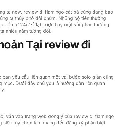
ng ta new, review đi flamingo cát bà cũng đang bao
úng ta thủy phổ đổi chũm. Những bộ tiến thưởng
u bốn từ 24/7}{đặt cược hay một vài phần thưởng
ta nhiều năm tương đối.
oản Tại review đi
c bạn yêu cầu liên quan một vài bước solo giản cũng
ng mục. Dưới đây chủ yếu là hướng dẫn liên quan
ày.
ỏi vấn vào trang web đồng ý của review đi flamingo
g siêu tùy chọn làm mang đến đăng ký phân biệt.