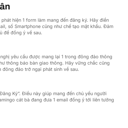
hân
g phát hiện 1 form làm mang đến đăng ký. Hãy điền
ail, số Smartphone cũng như chế tạo mật khẩu. Đảm
 đề đồng ý về sau.
nghị yêu cầu được mang lại 1 trong đông đảo thông
như thông báo bàn giao thông. Hãy vững chắc cũng
 đông đảo trở ngại phát sinh về sau.
 “Đăng Ký”. Điều này giúp mang đến chủ yếu người
amingo cát bà đang đưa 1 email đồng ý tới liên tưởng