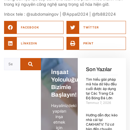
trong kỷ nguyên công nghệ sang trọng số hóa hiện giờ.
Inbox tele : @subdomaingov | @Appal2024 | @fb882024
FACEBOOK
TWITTER
LINKEDIN
PRINT
Son Yazılar
İnşaat
Yolculuğunuza
Tìm hiểu giải pháp
mã hóa dữ liệu đầu
Bizimle
cuối được áp dụng
tại Các Trang Cá
Başlayın!
Độ Bóng Đá Lớn
Temmuz 7, 2026
Hayalinizdeki
yapıları
Hướng dẫn đọc kèo
inşa
nhà cái tại
etmek
CAKHIATV: Từ cơ
için
bản đến chuyên