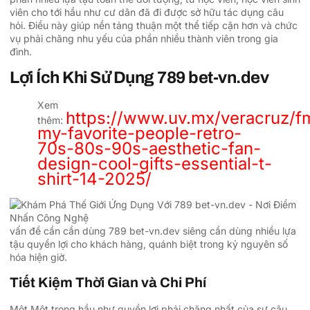
viên cho tới hầu như cư dân đã đi được sở hữu tác dụng câu
hỏi. Điều này giúp nền tảng thuận một thể tiếp cận hơn và chức
vụ phải chăng nhu yếu của phần nhiều thành viên trong gia
đình.
Lợi Ích Khi Sử Dụng 789 bet-vn.dev
Xem
https://www.uv.mx/veracruz/f
thêm:
my-favorite-people-retro-
70s-80s-90s-aesthetic-fan-
design-cool-gifts-essential-t-
shirt-14-2025/
vấn đề cần cần dùng 789 bet-vn.dev siêng cần dùng nhiều lựa
tậu quyền lợi cho khách hàng, quánh biệt trong kỷ nguyên số
hóa hiện giờ.
Tiết Kiệm Thời Gian và Chi Phí
Một Một trong hầu như quyền lợi phải chăng nhất của sự câu