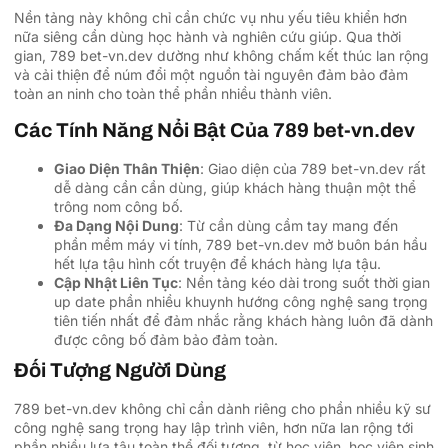
Nền tảng này không chỉ cần chức vụ nhu yếu tiêu khiển hơn
nữa siêng cần dùng học hành và nghiên cứu giúp. Qua thời
gian, 789 bet-vn.dev dường như không chấm kết thúc lan rộng
và cải thiện để núm đổi một nguồn tài nguyên đảm bảo đảm
toàn an ninh cho toàn thể phần nhiều thành viên.
Các Tính Năng Nổi Bật Của 789 bet-vn.dev
Giao Diện Thân Thiện
: Giao diện của 789 bet-vn.dev rất
dễ dàng cần cần dùng, giúp khách hàng thuận một thể
trông nom công bố.
Đa Dạng Nội Dung
: Từ cần dùng cầm tay mang đến
phần mềm máy vi tính, 789 bet-vn.dev mở buôn bán hầu
hết lựa tậu hình cốt truyện để khách hàng lựa tậu.
Cập Nhật Liên Tục
: Nền tảng kéo dài trong suốt thời gian
up date phần nhiều khuynh hướng công nghệ sang trọng
tiên tiến nhất để đảm nhắc rằng khách hàng luôn đã dành
được công bố đảm bảo đảm toàn.
Đối Tượng Người Dùng
789 bet-vn.dev không chỉ cần dành riêng cho phần nhiều kỹ sư
công nghệ sang trọng hay lập trình viên, hơn nữa lan rộng tới
phần nhiều lựa tậu toàn thể đối tượng, từ học viên, học viên sinh