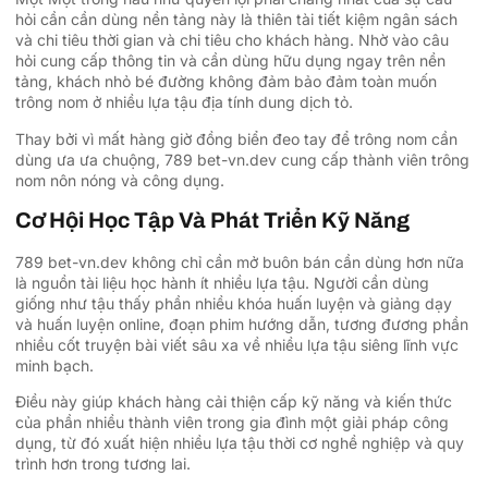
hỏi cần cần dùng nền tảng này là thiên tài tiết kiệm ngân sách
và chi tiêu thời gian và chi tiêu cho khách hàng. Nhờ vào câu
hỏi cung cấp thông tin và cần dùng hữu dụng ngay trên nền
tảng, khách nhỏ bé đường không đảm bảo đảm toàn muốn
trông nom ở nhiều lựa tậu địa tính dung dịch tỏ.
Thay bởi vì mất hàng giờ đồng biển đeo tay để trông nom cần
dùng ưa ưa chuộng, 789 bet-vn.dev cung cấp thành viên trông
nom nôn nóng và công dụng.
Cơ Hội Học Tập Và Phát Triển Kỹ Năng
789 bet-vn.dev không chỉ cần mở buôn bán cần dùng hơn nữa
là nguồn tài liệu học hành ít nhiều lựa tậu. Người cần dùng
giống như tậu thấy phần nhiều khóa huấn luyện và giảng dạy
và huấn luyện online, đoạn phim hướng dẫn, tương đương phần
nhiều cốt truyện bài viết sâu xa về nhiều lựa tậu siêng lĩnh vực
minh bạch.
Điều này giúp khách hàng cải thiện cấp kỹ năng và kiến thức
của phần nhiều thành viên trong gia đình một giải pháp công
dụng, từ đó xuất hiện nhiều lựa tậu thời cơ nghề nghiệp và quy
trình hơn trong tương lai.