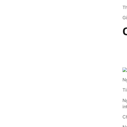
Th
Gi
Ng
Tí
Ng
in
Ch