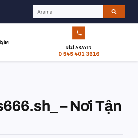
IŞIM
BIZI ARAYIN
0 545 401 3616
s666.sh_ – Nơi Tận