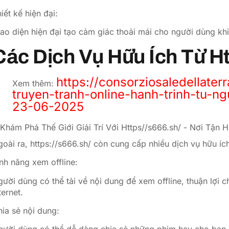
iết kế hiện đại:
ao diện hiện đại tạo cảm giác thoải mái cho người dùng khi
Các Dịch Vụ Hữu Ích Từ Ht
https://consorziosaledellater
Xem thêm:
truyen-tranh-online-hanh-trinh-tu-n
23-06-2025
oài ra, https://s666.sh/ còn cung cấp nhiều dịch vụ hữu ích
nh năng xem offline:
ười dùng có thể tải về nội dung để xem offline, thuận lợi 
ternet.
ia sẻ nội dung: