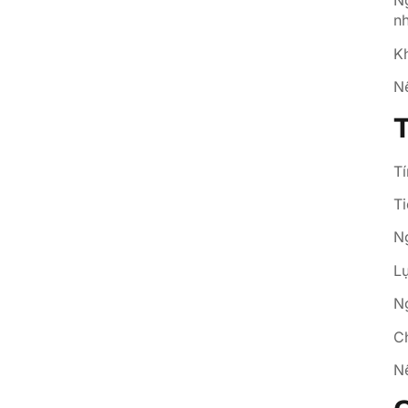
N
n
Kh
Nề
T
Tí
Ti
Ng
Lự
Ng
Ch
Nề