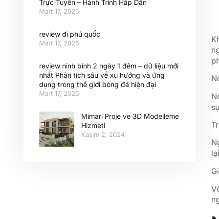
Trực Tuyến – Hành Trình Hấp Dẫn
Mart 17, 2025
review đi phú quốc
Kh
Mart 17, 2025
ng
ph
review ninh bình 2 ngày 1 đêm – dữ liệu mới
nhất Phân tích sâu về xu hướng và ứng
N
dụng trong thế giới bóng đá hiện đại
Mart 17, 2025
Nề
sự
Mimari Proje ve 3D Modelleme
T
Hizmeti
Kasım 2, 2024
Ng
lạ
Gi
Vớ
n