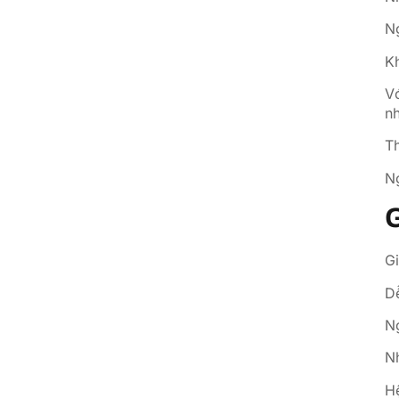
Ng
K
V
n
Th
Ng
G
Gi
Dễ
Ng
N
Hệ