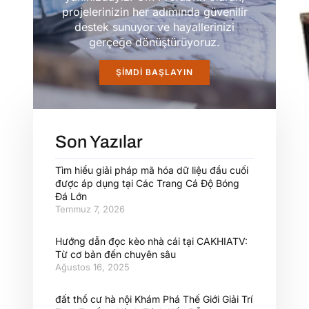
projelerinizin her adımında güvenilir
destek sunuyor ve hayallerinizi
gerçeğe dönüştürüyoruz.
ŞIMDI BAŞLAYIN
Son Yazılar
Tìm hiểu giải pháp mã hóa dữ liệu đầu cuối
được áp dụng tại Các Trang Cá Độ Bóng
Đá Lớn
Temmuz 7, 2026
Hướng dẫn đọc kèo nhà cái tại CAKHIATV:
Từ cơ bản đến chuyên sâu
Ağustos 16, 2025
đất thổ cư hà nội Khám Phá Thế Giới Giải Trí