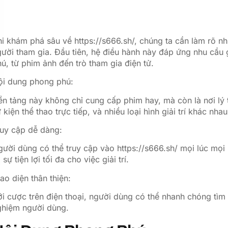
i khám phá sâu về https://s666.sh/, chúng ta cần làm rõ nh
ười tham gia. Đầu tiên, hệ điều hành này đáp ứng nhu cầu 
ú, từ phim ảnh đến trò tham gia điện tử.
ội dung phong phú:
n tảng này không chỉ cung cấp phim hay, mà còn là nơi lý 
 kiện thể thao trực tiếp, và nhiều loại hình giải trí khác nhau
ruy cập dễ dàng:
ười dùng có thể truy cập vào https://s666.sh/ mọi lúc mọi 
i sự tiện lợi tối đa cho việc giải trí.
ao diện thân thiện:
i cược trên điện thoại, người dùng có thể nhanh chóng tìm 
ghiệm người dùng.