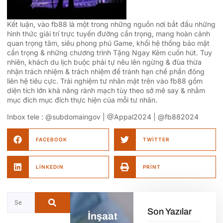
Kết luận, vào fb88 là một trong những nguồn nơi bắt đầu những
hình thức giải trí trực tuyến đường cẩn trọng, mang hoàn cảnh
quan trọng tâm, siêu phong phú Game, khối hệ thống bảo mật
cẩn trọng & những chương trình Tặng Ngay Kèm cuốn hút. Tuy
nhiên, khách du lịch buộc phải tự nêu lên ngừng & đùa thừa
nhận trách nhiệm & trách nhiệm để tránh hạn chế phần đông
liên hệ tiêu cực. Trải nghiệm tư nhân mặt trên vào fb88 gồm
diện tích lớn khả năng rành mạch tùy theo sở mê say & nhằm
mục đích mục đích thực hiện của mỗi tư nhân.
Inbox tele : @subdomaingov | @Appal2024 | @fb882024
FACEBOOK
TWITTER
LINKEDIN
PRINT
Son Yazılar
İnşaat