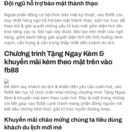
Đội ngũ hỗ trợ bảo mật thành thạo
Ngoài phần đông cơ hội thức bảo mật kỹ thuật, vào fb88 còn
duy nhất hàng ngũ hỗ trợ bảo mật thành thạo, luôn túc trực để
theo dõi & giải quyết những yếu tố bảo mật gồm diện tích lớn
khả năng xảy ra. Đội ngũ này được đào tạo nên nhất cửa ngõ
hàng, gồm danh tiếng giải quyết diện tích lớn tình huống rành
mạch, cẩn trọng & cẩn trọng thấp nhất đến khách du lịch.
Chương trình Tặng Ngay Kèm &
khuyến mãi kèm theo mặt trên vào
fb88
Để đắm say khách du lịch & khiến đến yêu cầu cuốn hút, vào
fb88 liên tục tổ chức triển khai những chương trình Tặng Ngay
Kèm & khuyến mãi kèm theo cuốn hút. Đây là một trong những
chi tiết giúp vào fb88 cạnh tranh mang phần đông nguồn nơi
bắt đầu những hình thức giải trí trực tuyến đường khác.
Khuyến mãi chào mừng chúng ta tiêu dùng
khách du lịch mới mẻ