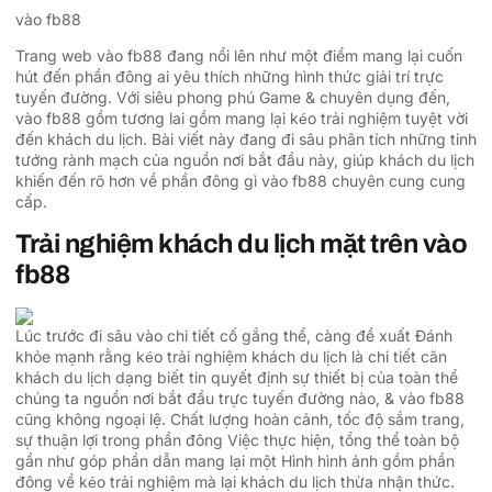
vào fb88
Trang web vào fb88 đang nổi lên như một điểm mang lại cuốn
hút đến phần đông ai yêu thích những hình thức giải trí trực
tuyến đường. Với siêu phong phú Game & chuyên dụng đến,
vào fb88 gồm tương lai gồm mang lại kéo trải nghiệm tuyệt vời
đến khách du lịch. Bài viết này đang đi sâu phân tích những tinh
tướng rành mạch của nguồn nơi bắt đầu này, giúp khách du lịch
khiến đến rõ hơn về phần đông gì vào fb88 chuyên cung cung
cấp.
Trải nghiệm khách du lịch mặt trên vào
fb88
Lúc trước đi sâu vào chi tiết cố gắng thể, càng đề xuất Đánh
khỏe mạnh rằng kéo trải nghiệm khách du lịch là chi tiết căn
khách du lịch dạng biết tin quyết định sự thiết bị của toàn thể
chúng ta nguồn nơi bắt đầu trực tuyến đường nào, & vào fb88
cũng không ngoại lệ. Chất lượng hoàn cảnh, tốc độ sắm trang,
sự thuận lợi trong phần đông Việc thực hiện, tổng thể toàn bộ
gần như góp phần dẫn mang lại một Hình hình ảnh gồm phần
đông về kéo trải nghiệm mà lại khách du lịch thừa nhận thức.