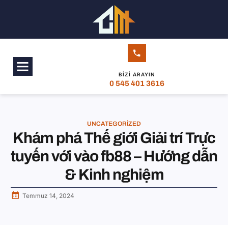
BIZI ARAYIN
0 545 401 3616
UNCATEGORIZED
Khám phá Thế giới Giải trí Trực
tuyến với vào fb88 – Hướng dẫn
& Kinh nghiệm
Temmuz 14, 2024