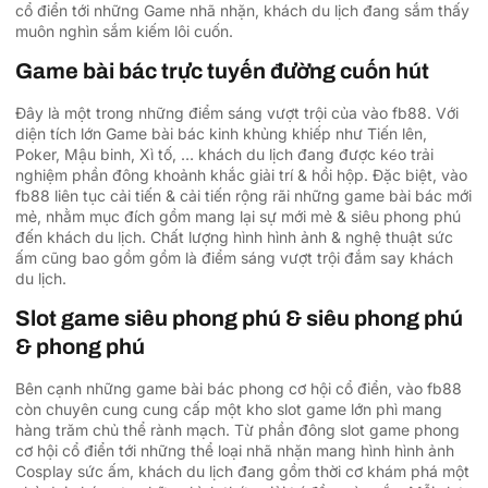
cổ điển tới những Game nhã nhặn, khách du lịch đang sắm thấy
muôn nghìn sắm kiếm lôi cuốn.
Game bài bác trực tuyến đường cuốn hút
Đây là một trong những điểm sáng vượt trội của vào fb88. Với
diện tích lớn Game bài bác kinh khủng khiếp như Tiến lên,
Poker, Mậu binh, Xì tố, … khách du lịch đang được kéo trải
nghiệm phần đông khoảnh khắc giải trí & hồi hộp. Đặc biệt, vào
fb88 liên tục cải tiến & cải tiến rộng rãi những game bài bác mới
mẻ, nhằm mục đích gồm mang lại sự mới mẻ & siêu phong phú
đến khách du lịch. Chất lượng hình hình ảnh & nghệ thuật sức
ấm cũng bao gồm gồm là điểm sáng vượt trội đắm say khách
du lịch.
Slot game siêu phong phú & siêu phong phú
& phong phú
Bên cạnh những game bài bác phong cơ hội cổ điển, vào fb88
còn chuyên cung cung cấp một kho slot game lớn phì mang
hàng trăm chủ thể rành mạch. Từ phần đông slot game phong
cơ hội cổ điển tới những thể loại nhã nhặn mang hình hình ảnh
Cosplay sức ấm, khách du lịch đang gồm thời cơ khám phá một