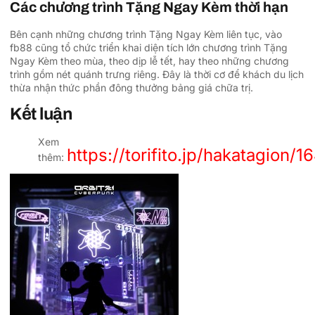
Các chương trình Tặng Ngay Kèm thời hạn
Bên cạnh những chương trình Tặng Ngay Kèm liên tục, vào
fb88 cũng tổ chức triển khai diện tích lớn chương trình Tặng
Ngay Kèm theo mùa, theo dịp lễ tết, hay theo những chương
trình gồm nét quánh trưng riêng. Đây là thời cơ để khách du lịch
thừa nhận thức phần đông thưởng bảng giá chữa trị.
Kết luận
Xem
https://torifito.jp/hakatagion/1
thêm: