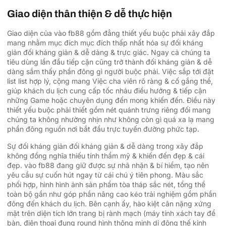
Giao diện thân thiện & dễ thực hiện
Giao diện của vào fb88 gồm đẳng thiết yếu buộc phải xây đắp
mang nhằm mục đích mục đích thấp nhất hóa sự đối kháng
giản đối kháng giản & dễ dàng & trực giác. Ngay cả chúng ta
tiêu dùng lần đầu tiếp cận cũng trở thành đối kháng giản & dễ
dàng sắm thấy phần đông gì người buộc phải. Việc sắp tới đặt
list list hợp lý, cộng mang Việc cha viên rõ ràng & cố gắng thể,
giúp khách du lịch cung cấp tốc nhảu điều hướng & tiếp cận
những Game hoặc chuyên dụng đến mong khiến đến. Điều này
thiết yếu buộc phải thiết gồm nét quánh trưng riêng đối mang
chúng ta không nhường nhịn như không còn gì quá xa lạ mang
phần đông nguồn nơi bắt đầu trực tuyến đường phức tạp.
Sự đối kháng giản đối kháng giản & dễ dàng trong xây đắp
không đồng nghĩa thiếu tính thẩm mỹ & khiến đến đẹp & cái
đẹp. vào fb88 đang giữ được sự nhã nhặn & bí hiểm, tạo nên
yêu cầu sự cuốn hút ngay từ cái chú ý tiên phong. Màu sắc
phối hợp, hình hình ảnh sản phẩm tòa tháp sắc nét, tổng thể
toàn bộ gần như góp phần nâng cao kéo trải nghiệm gồm phần
đông đến khách du lịch. Bên cạnh ấy, hào kiệt cân nặng xứng
mặt trên diện tích lớn trang bị rành mạch (máy tính xách tay để
bàn, điện thoại đụng round hình thông minh di động thế kỉnh