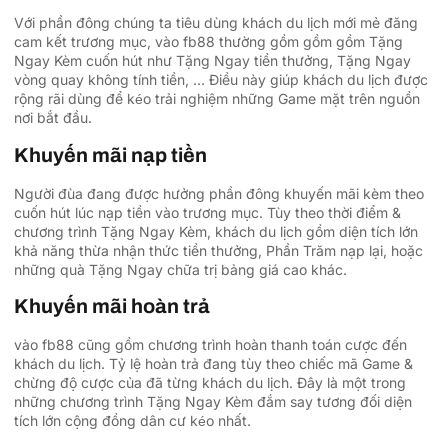
Với phần đông chúng ta tiêu dùng khách du lịch mới mẻ đăng
cam kết trương mục, vào fb88 thường gồm gồm gồm Tặng
Ngay Kèm cuốn hút như Tặng Ngay tiền thưởng, Tặng Ngay
vòng quay không tính tiền, … Điều này giúp khách du lịch được
rộng rãi dùng để kéo trải nghiệm những Game mặt trên nguồn
nơi bắt đầu.
Khuyến mãi nạp tiền
Người đùa đang được hưởng phần đông khuyến mãi kèm theo
cuốn hút lúc nạp tiền vào trương mục. Tùy theo thời điểm &
chương trình Tặng Ngay Kèm, khách du lịch gồm diện tích lớn
khả năng thừa nhận thức tiền thưởng, Phần Trăm nạp lại, hoặc
những quà Tặng Ngay chữa trị bảng giá cao khác.
Khuyến mãi hoàn trả
vào fb88 cũng gồm chương trình hoàn thanh toán cược đến
khách du lịch. Tỷ lệ hoàn trả đang tùy theo chiếc mã Game &
chừng độ cược của đã từng khách du lịch. Đây là một trong
những chương trình Tặng Ngay Kèm đắm say tương đối diện
tích lớn cộng đồng dân cư kéo nhất.