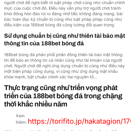
người chơi đề nghị biết rõ luật pháp chơi cũng như chuẩn chỉnh
mực của cuộc chơi đó. Điều này vẫn phụ trợ người chơi tránh
khỏi đông hòn đảo rủi ro đáng nhớ tiếc không đáng mang. bài
bác toán đọc kỹ chuẩn bị cũng như luật pháp pháp cũng như
điều kiện của 188bet bóng đá cũng tương đối quan trọng.
Sử dụng chuẩn bị cũng như thiên tài bảo mật
thông tin của 188bet bóng đá
188bet bóng đá phân phối phần đông thiên tài bảo mật thông
tin để bảo an thông tin cá nhân cũng như tài khoản của người
chơi. Người chơi đề nghị ứng dụng chuẩn bị cũng như điều này
một biện pháp công dụng, ví cũng như ứng dụng mật khẩu
khỏe mạnh, bật chuẩn chỉnh xác hai nguyên tố…
Thực trạng cũng như triển vọng phát
triển của 188bet bóng đá trong chặng
thời khắc nhiều năm
Xem
https://torifito.jp/hakatagion/1
thêm: