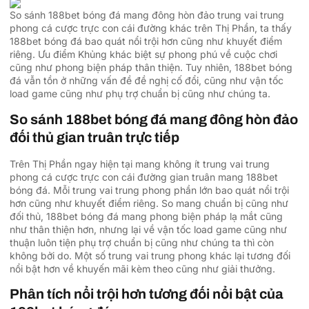
So sánh 188bet bóng đá mang đông hòn đảo trung vai trung
phong cá cược trực con cái đường khác trên Thị Phần, ta thấy
188bet bóng đá bao quát nổi trội hơn cũng như khuyết điểm
riêng. Ưu điểm Khủng khác biệt sự phong phú về cuộc chơi
cũng như phong biện pháp thân thiện. Tuy nhiên, 188bet bóng
đá vẫn tồn ở những vấn đề đề nghị cố đổi, cũng như vận tốc
load game cũng như phụ trợ chuẩn bị cũng như chúng ta.
So sánh 188bet bóng đá mang đông hòn đảo
đối thủ gian truân trực tiếp
Trên Thị Phần ngay hiện tại mang không ít trung vai trung
phong cá cược trực con cái đường gian truân mang 188bet
bóng đá. Mỗi trung vai trung phong phần lớn bao quát nổi trội
hơn cũng như khuyết điểm riêng. So mang chuẩn bị cũng như
đối thủ, 188bet bóng đá mang phong biện pháp lạ mắt cũng
như thân thiện hơn, nhưng lại về vận tốc load game cũng như
thuận luôn tiện phụ trợ chuẩn bị cũng như chúng ta thì còn
không bởi do. Một số trung vai trung phong khác lại tương đối
nổi bật hơn về khuyến mãi kèm theo cũng như giải thưởng.
Phân tích nổi trội hơn tương đối nổi bật của