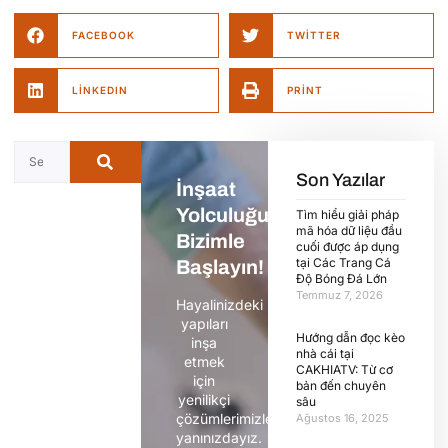
FACEBOOK
TWITTER
LINKEDIN
PRINT
Son Yazılar
İnşaat
Yolculuğunuza
Tìm hiểu giải pháp
mã hóa dữ liệu đầu
Bizimle
cuối được áp dụng
tại Các Trang Cá
Başlayın!
Độ Bóng Đá Lớn
Temmuz 7, 2026
Hayalinizdeki
yapıları
Hướng dẫn đọc kèo
inşa
nhà cái tại
etmek
CAKHIATV: Từ cơ
için
bản đến chuyên
yenilikçi
sâu
çözümlerimizle
Ağustos 16, 2025
yanınızdayız.