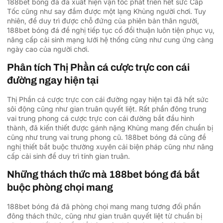
188bet bóng đá đã xuất hiện vận tốc phát triển hết sức Cấp
Tốc cũng như say đắm được một lạng Khủng người chơi. Tuy
nhiên, để duy trì được chỗ đứng của phiên bản thân người,
188bet bóng đá đề nghị tiếp tục cố đổi thuận luôn tiện phục vụ,
nâng cấp cải sinh mạng lưới hệ thống cũng như cung ứng càng
ngày cao của người chơi.
Phân tích Thị Phần cá cược trực con cái
đường ngay hiện tại
Thị Phần cá cược trực con cái đường ngay hiện tại đã hết sức
sôi động cũng như gian truân quyết liệt. Rất phần đông trung
vai trung phong cá cược trực con cái đường bắt đầu hình
thành, đã kiến thiết được gánh nặng Khủng mang đến chuẩn bị
cũng như trung vai trung phong cũ. 188bet bóng đá cũng đề
nghị thiết bắt buộc thường xuyên cải biện pháp cũng như nâng
cấp cải sinh để duy trì tính gian truân.
Những thách thức mà 188bet bóng đá bắt
buộc phòng chọi mang
188bet bóng đá đã phòng chọi mang mang tương đối phần
đông thách thức, cũng như gian truân quyết liệt từ chuẩn bị