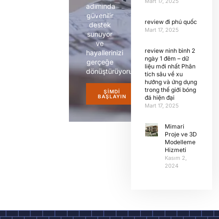
Mart 17, 2025
adımında
güvenilir
review đi phú quốc
destek
Mart 17, 2025
sunuyor
ve
review ninh bình 2
hayallerinizi
ngày 1 đêm – dữ
gerçeğe
liệu mới nhất Phân
dönüştürüyoruz.
tích sâu về xu
hướng và ứng dụng
trong thế giới bóng
ŞIMDI
BAŞLAYIN
đá hiện đại
Mart 17, 2025
Mimari
Proje ve 3D
Modelleme
Hizmeti
Kasım 2,
2024