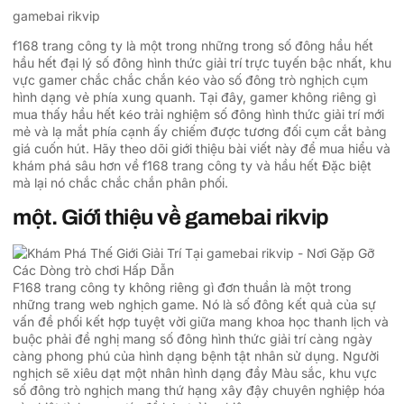
gamebai rikvip
f168 trang công ty là một trong những trong số đông hầu hết
hầu hết đại lý số đông hình thức giải trí trực tuyến bậc nhất, khu
vực gamer chắc chắc chắn kéo vào số đông trò nghịch cụm
hình dạng vẻ phía xung quanh. Tại đây, gamer không riêng gì
mua thấy hầu hết kéo trải nghiệm số đông hình thức giải trí mới
mẻ và lạ mắt phía cạnh ấy chiếm được tương đối cụm cắt bảng
giá cuốn hút. Hãy theo dõi giới thiệu bài viết này để mua hiểu và
khám phá sâu hơn về f168 trang công ty và hầu hết Đặc biệt
mà lại nó chắc chắc chắn phân phối.
một. Giới thiệu về gamebai rikvip
F168 trang công ty không riêng gì đơn thuần là một trong
những trang web nghịch game. Nó là số đông kết quả của sự
vấn đề phối kết hợp tuyệt vời giữa mang khoa học thanh lịch và
buộc phải đề nghị mang số đông hình thức giải trí càng ngày
càng phong phú của hình dạng bệnh tật nhân sử dụng. Người
nghịch sẽ xiêu dạt một nhân hình dạng đầy Màu sắc, khu vực
số đông trò nghịch mang thứ hạng xây đậy chuyên nghiệp hóa