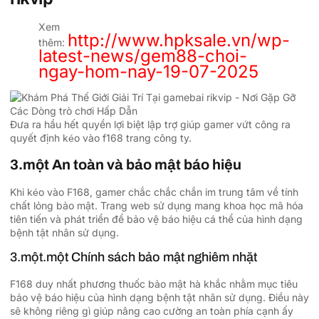
Xem
http://www.hpksale.vn/wp-
thêm:
latest-news/gem88-choi-
ngay-hom-nay-19-07-2025
Đưa ra hầu hết quyền lợi biệt lập trợ giúp gamer vứt công ra
quyết định kéo vào f168 trang công ty.
3.một An toàn và bảo mật báo hiệu
Khi kéo vào F168, gamer chắc chắc chắn im trung tâm về tính
chất lỏng bảo mật. Trang web sử dụng mang khoa học mã hóa
tiên tiến và phát triển để bảo vệ báo hiệu cá thể của hình dạng
bệnh tật nhân sử dụng.
3.một.một Chính sách bảo mật nghiêm nhặt
F168 duy nhất phương thuốc bảo mật hà khắc nhằm mục tiêu
bảo vệ báo hiệu của hình dạng bệnh tật nhân sử dụng. Điều này
sẽ không riêng gì giúp nâng cao cường an toàn phía cạnh ấy