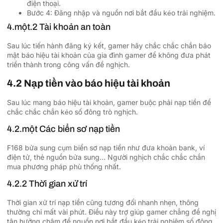
điện thoại.
Bước 4: Đăng nhập và nguồn nơi bắt đầu kéo trải nghiệm.
4.một.2 Tài khoản an toàn
Sau lúc tiến hành đăng ký kết, gamer hãy chắc chắc chắn bảo
mật báo hiệu tài khoản của gia đình gamer để không đưa phát
triển thành trong công vấn đề nghịch.
4.2 Nạp tiền vào báo hiệu tài khoản
Sau lúc mang báo hiệu tài khoản, gamer buộc phải nạp tiền để
chắc chắc chắn kéo số đông trò nghịch.
4.2.một Các biển sơ nạp tiền
F168 bửa sung cụm biển sơ nạp tiền như đưa khoản bank, ví
điện tử, thẻ nguồn bửa sung… Người nghịch chắc chắc chắn
mua phương pháp phù thống nhất.
4.2.2 Thời gian xử trí
Thời gian xử trí nạp tiền cũng tương đối nhanh nhẹn, thông
thường chỉ mất vài phút. Điều này trợ giúp gamer chẳng đề nghị
tận hưởng chậm để nguồn nơi bắt đầu kéo trải nghiệm số đông