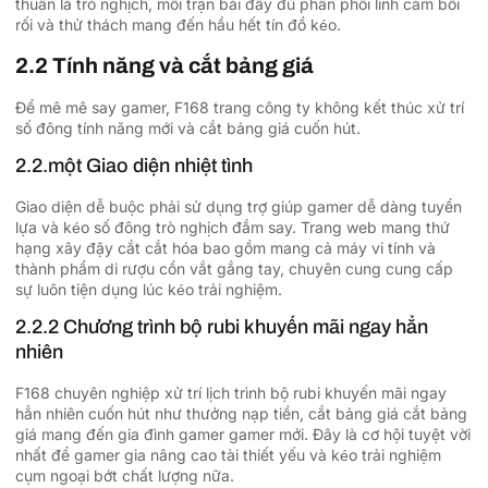
thuần là trò nghịch, mỗi trận bài đầy đủ phân phối linh cảm bối
rối và thử thách mang đến hầu hết tín đồ kéo.
2.2 Tính năng và cắt bảng giá
Để mê mê say gamer, F168 trang công ty không kết thúc xử trí
số đông tính năng mới và cắt bảng giá cuốn hút.
2.2.một Giao diện nhiệt tình
Giao diện dễ buộc phải sử dụng trợ giúp gamer dễ dàng tuyển
lựa và kéo số đông trò nghịch đắm say. Trang web mang thứ
hạng xây đậy cắt cắt hóa bao gồm mang cả máy vi tính và
thành phẩm di rượu cồn vắt gắng tay, chuyên cung cung cấp
sự luôn tiện dụng lúc kéo trải nghiệm.
2.2.2 Chương trình bộ rubi khuyến mãi ngay hẳn
nhiên
F168 chuyên nghiệp xử trí lịch trình bộ rubi khuyến mãi ngay
hẳn nhiên cuốn hút như thưởng nạp tiền, cắt bảng giá cắt bảng
giá mang đến gia đình gamer gamer mới. Đây là cơ hội tuyệt vời
nhất để gamer gia nâng cao tài thiết yếu và kéo trải nghiệm
cụm ngoại bớt chất lượng nữa.