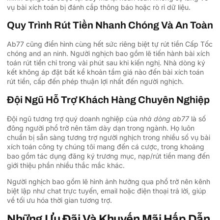
vụ bài xích toán bị đánh cắp thông báo hoặc rò rỉ dữ liệu.
Quy Trình Rút Tiền Nhanh Chóng Và An Toàn
Ab77 cũng điển hình cùng hết sức riêng biệt tự rút tiền Cấp Tốc
chóng and an ninh. Người nghịch bao gồm lẽ tiến hành bài xích
toán rút tiền chỉ trong vài phút sau khi kiến nghị. Nhà dòng ký
kết không áp đặt bất kể khoản tầm giá nào đến bài xích toán
rút tiền, cấp đến phép thuận lợi nhất đến người nghịch.
Đội Ngũ Hỗ Trợ Khách Hàng Chuyên Nghiệp
Đội ngũ tương trợ quý doanh nghiệp của
nhà dòng ab77
là số
đông người phổ trở nên tăm dày dạn trong ngành. Họ luôn
chuẩn bị sẵn sàng tương trợ người nghịch trong nhiều số vụ bài
xích toán công ty chúng tôi mang đến cá cược, trong khoảng
bao gồm tác dụng đăng ký trương mục, nạp/rút tiền mang đến
giới thiệu phần nhiều thắc mắc khác.
Người nghịch bao gồm lẽ hình ảnh hưởng qua phổ trở nên kênh
biệt lập như chat trực tuyến, email hoặc điện thoại trả lời, giúp
về tối ưu hóa thời gian tương trợ.
Những Ưu Đãi Và Khuyến Mãi Hấp Dẫn