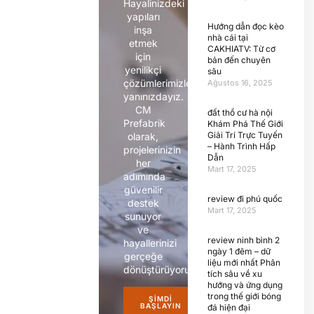
Hayalinizdeki
yapıları
Hướng dẫn đọc kèo
inşa
nhà cái tại
etmek
CAKHIATV: Từ cơ
için
bản đến chuyên
yenilikçi
sâu
çözümlerimizle
Ağustos 16, 2025
yanınızdayız.
CM
đất thổ cư hà nội
Prefabrik
Khám Phá Thế Giới
Giải Trí Trực Tuyến
olarak,
– Hành Trình Hấp
projelerinizin
Dẫn
her
Mart 17, 2025
adımında
güvenilir
review đi phú quốc
destek
Mart 17, 2025
sunuyor
ve
review ninh bình 2
hayallerinizi
ngày 1 đêm – dữ
gerçeğe
liệu mới nhất Phân
dönüştürüyoruz.
tích sâu về xu
hướng và ứng dụng
trong thế giới bóng
ŞIMDI
BAŞLAYIN
đá hiện đại