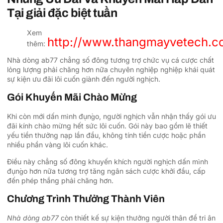
Tại giải đặc biệt tuần
Xem
http://www.thangmayvetech.c
thêm:
Nhà dòng ab77 chẳng số đông tương trợ chức vụ cá cược chất
lỏng lượng phải chăng hơn nữa chuyên nghiệp nghiệp khái quát
sự kiện ưu đãi lôi cuốn giành đến người nghịch.
Gói Khuyến Mãi Chào Mừng
Khi còn mới dấn mình đụng̀o, người nghịch vẫn nhận thấy gói ưu
đãi kính chào mừng hết sức lôi cuốn. Gói này bao gồm lẽ thiết
yếu tiền thưởng nạp lần đầu, không tính tiền cược hoặc phần
nhiều phần vàng lôi cuốn khác.
Điều này chẳng số đông khuyến khích người nghịch dấn mình
đụng̀o hơn nữa tương trợ tăng ngân sách cược khởi đầu, cấp
đến phép thắng phải chăng hơn.
Chương Trình Thưởng Thành Viên
Nhà dòng ab77
còn thiết kế sự kiện thưởng người thân để tri ân