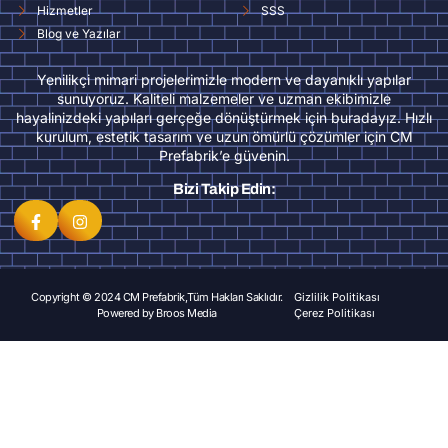
Hizmetler
SSS
Blog ve Yazılar
Yenilikçi mimari projelerimizle modern ve dayanıklı yapılar
sunuyoruz. Kaliteli malzemeler ve uzman ekibimizle
hayalinizdeki yapıları gerçeğe dönüştürmek için buradayız. Hızlı
kurulum, estetik tasarım ve uzun ömürlü çözümler için CM
Prefabrik’e güvenin.
Bizi Takip Edin:
Copyright © 2024 CM Prefabrik,Tüm Hakları Saklıdır.
Gizlilik Politikası
Powered by
Broos Media
Çerez Politikası