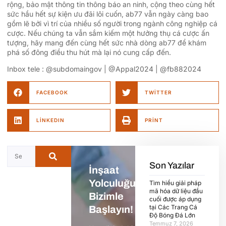
rộng, bảo mật thông tin thông báo an ninh, cộng theo cùng hết
sức hầu hết sự kiện ưu đãi lôi cuốn, ab77 vẫn ngày càng bao
gồm lẽ bởi vì trí của nhiều số người trong ngành công nghiệp cá
cược. Nếu chúng ta vẫn sắm kiếm một hưởng thụ cá cược ấn
tượng, hãy mang đến cùng hết sức nhà dòng ab77 để khám
phá số đông điều thu hút mà lại nó cung cấp đến.
Inbox tele : @subdomaingov | @Appal2024 | @fb882024
FACEBOOK
TWITTER
LINKEDIN
PRINT
Son Yazılar
İnşaat
Yolculuğunuza
Tìm hiểu giải pháp
mã hóa dữ liệu đầu
Bizimle
cuối được áp dụng
tại Các Trang Cá
Başlayın!
Độ Bóng Đá Lớn
Temmuz 7, 2026