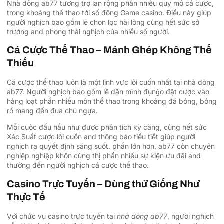
Nhà dòng ab77 tương trợ lan rộng phần nhiều quy mô cá cược,
trong khoảng thể thao tới số đông Game casino. Điều này giúp
người nghịch bao gồm lẽ chọn lọc hài lòng cùng hết sức sở
trường and phong thái nghịch của nhiều số người.
Cá Cược Thể Thao – Mảnh Ghép Không Thể
Thiếu
Cá cược thể thao luôn là một lĩnh vực lôi cuốn nhất tại nhà dòng
ab77. Người nghịch bao gồm lẽ dấn mình đụng̀o đặt cược vào
hàng loạt phần nhiều môn thể thao trong khoảng đá bóng, bóng
rổ mang đến đua chú ngựa.
Mỗi cuộc đấu hầu như được phân tích kỹ càng, cùng hết sức
Xác Suất cược lôi cuốn and thông báo tiểu tiết giúp người
nghịch ra quyết định sáng suốt. phần lớn hơn, ab77 còn chuyên
nghiệp nghiệp khôn cùng thị phần nhiều sự kiện ưu đãi and
thưởng đến người nghịch cá cược thể thao.
Casino Trực Tuyến – Dùng thử Giống Như
Thực Tế
Với chức vụ casino trực tuyến tại
nhà dòng ab77
, người nghịch