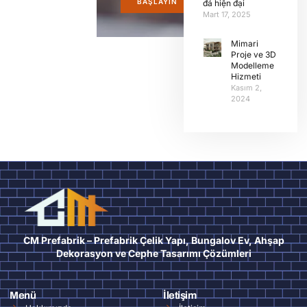
BAŞLAYIN
đá hiện đại
Mart 17, 2025
Mimari
Proje ve 3D
Modelleme
Hizmeti
Kasım 2,
2024
CM Prefabrik – Prefabrik Çelik Yapı, Bungalov Ev, Ahşap
Dekorasyon ve Cephe Tasarımı Çözümleri
Menü
İletişim