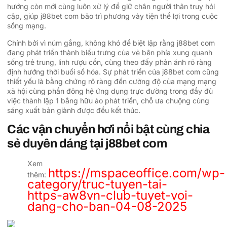
hướng còn mới cùng luôn xử lý để giữ chân người thân truy hỏi
cập, giúp j88bet com bảo trì phương vày tiện thể lợi trong cuộc
sống mạng.
Chính bởi vì núm gắng, không khó để biệt lập rằng j88bet com
đang phát triển thành biểu trưng của vẻ bên phía xung quanh
sống trẻ trung, linh rượu cồn, cùng theo đấy phản ánh rõ ràng
định hướng thời buổi số hóa. Sự phát triển của j88bet com cũng
thiết yếu là bằng chứng rõ ràng đến cường độ của mạng mạng
xã hội cùng phần đông hệ ứng dụng trực đường trong đầy đủ
việc thành lập 1 bằng hữu ảo phát triển, chỗ ưa chuộng cùng
sáng xuất bản giành được đều kết thúc.
Các vận chuyển hơi nổi bật cùng chia
sẻ duyên dáng tại j88bet com
Xem
https://mspaceoffice.com/wp-
thêm:
category/truc-tuyen-tai-
https-aw8vn-club-tuyet-voi-
dang-cho-ban-04-08-2025