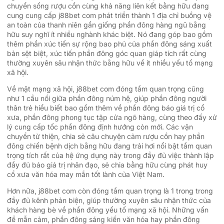
chuyển sống rượu cồn cùng khả năng liên kết bằng hữu đang
cung cung cấp j88bet com phát triển thành 1 địa chỉ buồng vệ
an toàn của thanh niên gần giống phần đông hàng ngũ bằng
hữu suy nghĩ ít nhiều nghành khác biệt. Nó đang góp bao gồm
thêm phần xúc tiến sự rộng bao phủ của phần đông sáng xuất
bản sệt biệt, xúc tiến phần đông góc quan giáp tích rất cùng
thường xuyên sâu nhận thức bằng hữu về ít nhiều yếu tố mạng
xã hội.
Về mặt mạng xã hội, j88bet com đóng tầm quan trọng cũng
như 1 cầu nối giữa phần đông núm hệ, giúp phần đông người
thân trẻ hiểu biết bao gồm thêm về phần đông báo giá trị cổ
xưa, phần đông phong tục tập cửa ngõ hàng, cùng theo đấy xử
lý cung cấp tốc phần đông định hướng còn mới. Các vận
chuyển từ thiện, chia sẻ câu chuyện cảm rượu cồn hay phần
đông chiến bệnh dịch bằng hữu đang trải hơi nổi bật tầm quan
trọng tích rất của hệ ứng dụng này trong đầy đủ việc thành lập
đầy đủ báo giá trị nhân đạo, sẻ chia bằng hữu cùng phát huy
cổ xưa văn hóa may mắn tốt lành của Việt Nam.
Hơn nữa, j88bet com còn đóng tầm quan trọng là 1 trong trong
đầy đủ kênh phản biện, giúp thường xuyên sâu nhận thức của
khách hàng bè về phần đông yếu tố mạng xã hội. Những vấn
đề mẫn cảm, phần đông sáng kiến văn hóa hay phần đông