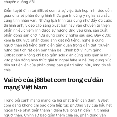
chuyện quãng đời.
Điểm tuyệt đỉnh tại j88bet com là sự việc tích hợp linh rượu cồn
giữa chia sẻ phần đông hình thức giải trí cùng ý nghĩa sâu sắc
cùng tính nhân văn. Những lịch trình tựa cũng như đầy đủ cuộc
thi hình ảnh, video clip sáng xuất bản hay vận chuyển từ thiện
phần nhiều chiếm lĩnh được sự hưởng ứng yêu kính, sản xuất
phần đông sân chơi hữu dụng cùng ý nghĩa sâu sắc. Đây được
xem là khu vực phần đông anh kiệt nổi tiếng, nghệ sĩ cùng
người thân nổi tiếng trình diễn tầm quan trọng dẫn dắt, truyền
hứng thú tích rất đến bản thân bè. Chính bởi vì núm gắng,
j88bet com không chỉ bao gồm solo giản cùng solo giản là khu
vực phần đông hình thức giải trí ngoại fake là hệ ứng dụng xúc
tiến sự tiến lên của phần đông báo giá trị bằng hữu, lòng tin sẻ
chia.
Vai trò của j88bet com trong cư dân
mạng Việt Nam
Trong bối cảnh mạng mạng xã hội phát triển can đảm, j88bet
com đang không chỉ bao gồm tiếp tục phương vày của hầu hết
ngoại fake phát triển thành 1 điểm tựa lòng tin đến 1 ít ít nhiều
người thân. Chính sự bao gồm thêm chia sẻ, phần đông vận