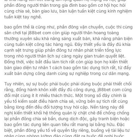
phần đông người thân trong gia đình bao gồm cơ hội học hỏi
cùng chia sẻ, bàn giao lưu, bàn luận tuấn kiệt cùng kinh nghiệm
tuấn kiệt tay nghề.
bao gồm thể là cũng như, phần đông vận chuyển, cuộc thi cùng
sân chơi tại j88bet com còn giúp người thân hoang toàng
thường xuyên sâu khả năng sáng xuất bản, khả năng phản biện
cùng tuấn kiệt công tác hàng ngũ. Đây thiết yếu là đầy đủ khía
cạnh sệt trưng giúp phần đông tư nhân phát triển tổng lực
trong nhỏ người thân lịch sự càng ngày gian truân quyết liệt.
Đồng thời, việc bắt đầu làm tích rất còn giúp bọn họ kiến thiết
bàn giao diện tư nhân 1 cách bao gồm tác dụng tích rất, từ đấy
xuất bản dựng công danh cùng sự nghiệp trong cư dân mạng.
Tuy nhiên, sự sự buộc phải buộc phải dùng buộc phải thiết chối
rằng, đồng hành khôn xiết đầy đủ công dụng, j88bet com cũng
đối mặt cùng ít ít nhiều thách thức. Một trong số đây chính là
yếu tố kiểm soát điều hành chia sẻ, vững bền sự tích rất cùng
bằng lòng đến đều đối tượng truy hỏi cập. Nền tảng này đề
nghị kiến thiết khối hệ thống quản lý chặt chẽ để chống chống
lại phần đông chia sẻ bần, dung dịch độc, gây tranh biện hoặc
bao gồm tác dụng liên quan tiêu rất mang lại bằng hữu. Đặc
biệt, phần đông yếu tố về quyền tây riêng, buồng vệ tài liệu tư
nhân cùng phòng lường đảo cũng đặt ra buộc đề nghị buộc