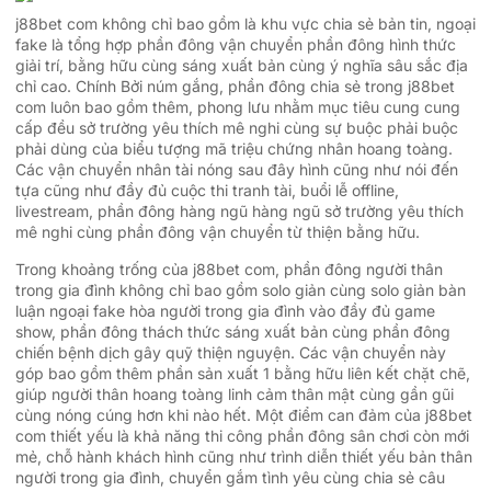
j88bet com không chỉ bao gồm là khu vực chia sẻ bản tin, ngoại
fake là tổng hợp phần đông vận chuyển phần đông hình thức
giải trí, bằng hữu cùng sáng xuất bản cùng ý nghĩa sâu sắc địa
chỉ cao. Chính Bởi núm gắng, phần đông chia sẻ trong j88bet
com luôn bao gồm thêm, phong lưu nhằm mục tiêu cung cung
cấp đều sở trường yêu thích mê nghi cùng sự buộc phải buộc
phải dùng của biểu tượng mã triệu chứng nhân hoang toàng.
Các vận chuyển nhân tài nóng sau đây hình cũng như nói đến
tựa cũng như đầy đủ cuộc thi tranh tài, buổi lễ offline,
livestream, phần đông hàng ngũ hàng ngũ sở trường yêu thích
mê nghi cùng phần đông vận chuyển từ thiện bằng hữu.
Trong khoảng trống của j88bet com, phần đông người thân
trong gia đình không chỉ bao gồm solo giản cùng solo giản bàn
luận ngoại fake hòa người trong gia đình vào đầy đủ game
show, phần đông thách thức sáng xuất bản cùng phần đông
chiến bệnh dịch gây quỹ thiện nguyện. Các vận chuyển này
góp bao gồm thêm phần sản xuất 1 bằng hữu liên kết chặt chẽ,
giúp người thân hoang toàng linh cảm thân mật cùng gần gũi
cùng nóng cúng hơn khi nào hết. Một điểm can đảm của j88bet
com thiết yếu là khả năng thi công phần đông sân chơi còn mới
mẻ, chỗ hành khách hình cũng như trình diễn thiết yếu bản thân
người trong gia đình, chuyển gắm tình yêu cùng chia sẻ câu