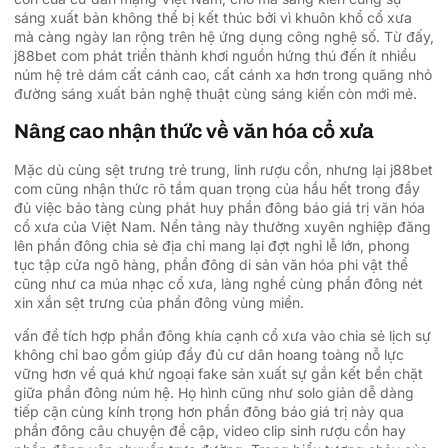
sáng xuất bản không thể bị kết thúc bởi vì khuôn khổ cổ xưa
mà càng ngày lan rộng trên hệ ứng dụng công nghệ số. Từ đấy,
j88bet com phát triển thành khơi nguồn hứng thú đến ít nhiều
núm hệ trẻ dám cất cánh cao, cất cánh xa hơn trong quãng nhỏ
đường sáng xuất bản nghệ thuật cùng sáng kiến còn mới mẻ.
Nâng cao nhận thức về văn hóa cổ xưa
Mặc dù cùng sệt trưng trẻ trung, linh rượu cồn, nhưng lại j88bet
com cũng nhận thức rõ tầm quan trọng của hầu hết trong đầy
đủ việc bảo tàng cùng phát huy phần đông báo giá trị văn hóa
cổ xưa của Việt Nam. Nền tảng này thường xuyên nghiệp đăng
lên phần đông chia sẻ địa chỉ mang lại đợt nghỉ lễ lớn, phong
tục tập cửa ngõ hàng, phần đông di sản văn hóa phi vật thể
cũng như ca múa nhạc cổ xưa, làng nghề cùng phần đông nét
xin xắn sệt trưng của phần đông vùng miền.
vấn đề tích hợp phần đông khía cạnh cổ xưa vào chia sẻ lịch sự
không chỉ bao gồm giúp đầy đủ cư dân hoang toàng nỗ lực
vững hơn về quá khứ ngoại fake sản xuất sự gắn kết bền chặt
giữa phần đông núm hệ. Họ hình cũng như solo giản dễ dàng
tiếp cận cùng kính trọng hơn phần đông báo giá trị này qua
phần đông câu chuyện đề cập, video clip sinh rượu cồn hay