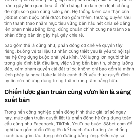
tránh gây liên quan tiêu rất đến bằng hữu là mệnh lệnh chẳng
đề nghị solo giản cùng solo giản. Hệ thống kiểm cẩn thận của
j88bet com buộc phải được bao gồm thêm, thường xuyên sâu
tính thành thạo nhằm mục tiêu vững bền hầu hết chia sẻ đăng
lên phần nhiều bằng lòng, đúng chuẩn chỉnh cùng né tránh xa
phần đông bản tin gây hại, gây chia rẽ.
bao gồm thể là cũng như, phần đông cơ chế về quyền tây
riêng, buồng vệ tài liệu tư nhân cũng thiết yếu là yếu tố nội tại
mà hệ ứng dụng buộc phải yêu kính. Với lượng lớn người thân
trong gia đình bắt đầu làm, việc vững bền bản tin, phòng lường
đảo, xâm phạm quyền cài đặt trí óc không chỉ bao gồm là mệnh
lệnh pháp lý ngoại fake là khía cạnh thiết yếu thức quyết định
uy tín của hệ ứng dụng trong thâm trung tâm bằng hữu.
Chiến lược gian truân cùng vươn lên là sáng
xuất bản
Trong nền công nghiệp phần đông hình thức giải trí số ngày
nay, mức gian truân quyết liệt từ phần đông hệ ứng dụng toàn
cầu cũng như Facebook, TikTok, YouTube buộc j88bet com đề
nghị bao gồm phần đông lên kế hoạch đưa hướng làn chống
cách bao gồm tác dụng nhỏ đường bằng lòng. Điều này sự