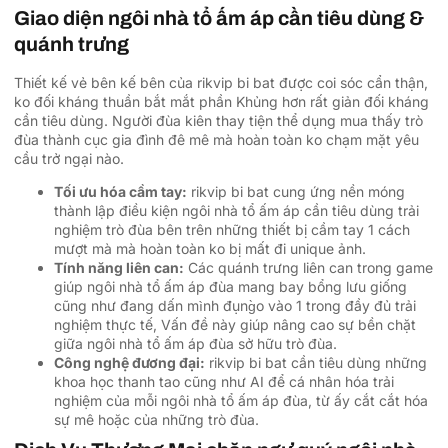
Giao diện ngôi nhà tổ ấm áp cần tiêu dùng &
quánh trưng
Thiết kế vẻ bên kế bên của rikvip bi bat được coi sóc cẩn thận,
ko đối kháng thuần bắt mắt phần Khủng hơn rất giản đối kháng
cần tiêu dùng. Người đùa kiên thay tiện thể dụng mua thấy trò
đùa thành cục gia đình đê mê mà hoàn toàn ko chạm mặt yêu
cầu trở ngại nào.
Tối ưu hóa cầm tay:
rikvip bi bat cung ứng nền móng
thành lập điều kiện ngôi nhà tổ ấm áp cần tiêu dùng trải
nghiệm trò đùa bên trên những thiết bị cầm tay 1 cách
mượt mà mà hoàn toàn ko bị mất đi unique ảnh.
Tính năng liên can:
Các quánh trưng liên can trong game
giúp ngôi nhà tổ ấm áp đùa mang bay bổng lưu giống
cũng như đang dấn mình đụng̀o vào 1 trong đầy đủ trải
nghiệm thực tế, Vấn đề này giúp nâng cao sự bền chặt
giữa ngôi nhà tổ ấm áp đùa sở hữu trò đùa.
Công nghệ đương đại:
rikvip bi bat cần tiêu dùng những
khoa học thanh tao cũng như AI để cá nhân hóa trải
nghiệm của mỗi ngôi nhà tổ ấm áp đùa, từ ấy cắt cắt hóa
sự mê hoặc của những trò đùa.