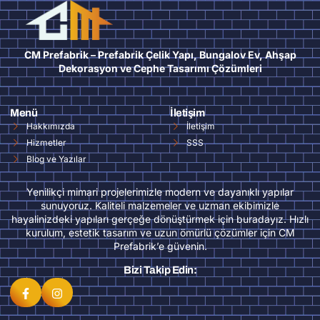
CM Prefabrik – Prefabrik Çelik Yapı, Bungalov Ev, Ahşap
Dekorasyon ve Cephe Tasarımı Çözümleri
Menü
İletişim
Hakkımızda
İletişim
Hizmetler
SSS
Blog ve Yazılar
Yenilikçi mimari projelerimizle modern ve dayanıklı yapılar
sunuyoruz. Kaliteli malzemeler ve uzman ekibimizle
hayalinizdeki yapıları gerçeğe dönüştürmek için buradayız. Hızlı
kurulum, estetik tasarım ve uzun ömürlü çözümler için CM
Prefabrik’e güvenin.
Bizi Takip Edin: