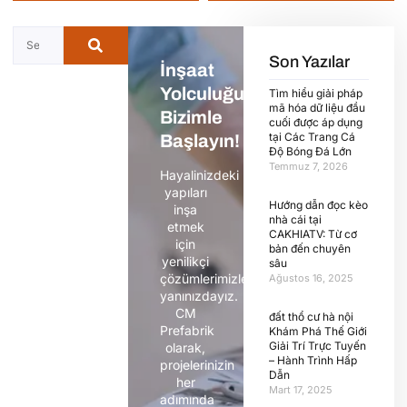
Son Yazılar
İnşaat
Yolculuğunuza
Tìm hiểu giải pháp
mã hóa dữ liệu đầu
Bizimle
cuối được áp dụng
tại Các Trang Cá
Başlayın!
Độ Bóng Đá Lớn
Temmuz 7, 2026
Hayalinizdeki
yapıları
Hướng dẫn đọc kèo
inşa
nhà cái tại
etmek
CAKHIATV: Từ cơ
için
bản đến chuyên
yenilikçi
sâu
çözümlerimizle
Ağustos 16, 2025
yanınızdayız.
CM
đất thổ cư hà nội
Prefabrik
Khám Phá Thế Giới
Giải Trí Trực Tuyến
olarak,
– Hành Trình Hấp
projelerinizin
Dẫn
her
Mart 17, 2025
adımında