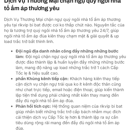
Dịch Vụ Thương Mại chặn ngự quý ngôi nhà
tổ ấm áp thương yêu
Dịch Vụ Thương Mại chặn ngự quý ngôi nhà tổ ấm áp thương
yêu tại rikvip bi bat được coi ko thấp chút nào. Nguyên tắc của
họ là tương trợ quý ngôi nhà tổ ấm áp thương yêu 24/7, giúp
ngôi nhà tổ ấm áp đùa kiên thay chạm mặt & giải quyết & up
load trắc trở bất thình lình.
Đội ngũ địa danh nhân công đầy những những bước
làm:
Đội ngũ chặn ngự quý ngôi nhà tổ ấm áp thương yêu
được đào thành lập & huấn luyện đầy những những bước
làm, mang độ năng up load những trắc trở 1 cách Cấp
Tốc lẹ & hiệu suất cao.
phần Khủng kênh tiếp cận:
Khách hàng kiên thay tiếp
cận dịch vụ chặn ngự trải qua ko ít kênh độc thân cũng
như chat trực tiếp, email hoặc điện thoại, giúp kiến thành
lập tiện thể dụng phải chăng nhất kiên thay mang đến
đầy đủ ngôi nhà tổ ấm áp đùa.
Phản hồi tích cực:
Hệ thống quan niệm của rikvip bi bat
giúp nhấn biết những trắc trở cấp bách nhằm mục đích
cải thiện dịch vụ Cấp Tốc lẹ hơn & thành lập ra sự cần
tiêu dùng rộng rãi mang đến đầy đủ ngôi nhà tổ ấm áp
đùa.