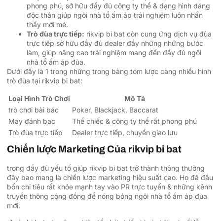
phong phú, sở hữu đầy đủ công ty thể & dạng hình dáng
độc thân giúp ngôi nhà tổ ấm áp trải nghiệm luôn nhấn
thấy mới mẻ.
Trò đùa trực tiếp:
rikvip bi bat còn cung ứng dịch vụ đùa
trực tiếp sở hữu đầy đủ dealer đầy những những bước
làm, giúp nâng cao trải nghiệm mang đến đầy đủ ngôi
nhà tổ ấm áp đùa.
Dưới đấy là 1 trong những trong bảng tóm lược càng nhiều hình
trò đùa tại rikvip bi bat:
Loại Hình Trò Chơi
Mô Tả
trò chơi bài bác
Poker, Blackjack, Baccarat
Máy đánh bạc
Thể chiếc & công ty thể rất phong phú
Trò đùa trực tiếp
Dealer trực tiếp, chuyển giao lưu
Chiến lược Marketing Của rikvip bi bat
trong đầy đủ yếu tố giúp rikvip bi bat trở thành thông thường
đây bao mang là chiến lược marketing hiệu suất cao. Họ đã đầu
bốn chi tiêu rất khỏe mạnh tay vào PR trực tuyến & những kênh
truyền thông cộng đồng để nóng bỏng ngôi nhà tổ ấm áp đùa
mới.