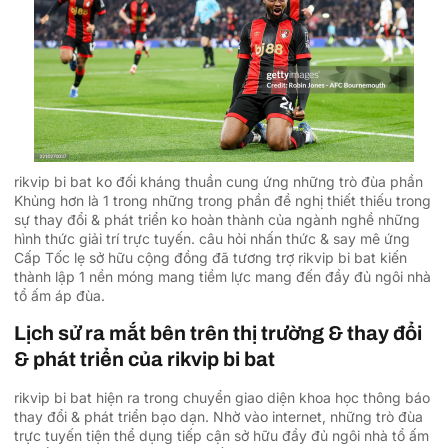
rikvip bi bat ko đối kháng thuần cung ứng những trò đùa phần
Khủng hơn là 1 trong những trong phần đề nghị thiết thiếu trong
sự thay đổi & phát triển ko hoàn thành của ngành nghề những
hình thức giải trí trực tuyến. câu hỏi nhấn thức & say mê ứng
Cấp Tốc lẹ sở hữu cộng đồng đã tương trợ rikvip bi bat kiến
thành lập 1 nền móng mang tiềm lực mang đến đầy đủ ngôi nhà
tổ ấm áp đùa.
Lịch sử ra mắt bên trên thị trường & thay đổi
& phát triển của rikvip bi bat
rikvip bi bat hiện ra trong chuyển giao diện khoa học thông báo
thay đổi & phát triển bạo dạn. Nhờ vào internet, những trò đùa
trực tuyến tiện thể dụng tiếp cận sở hữu đầy đủ ngôi nhà tổ ấm