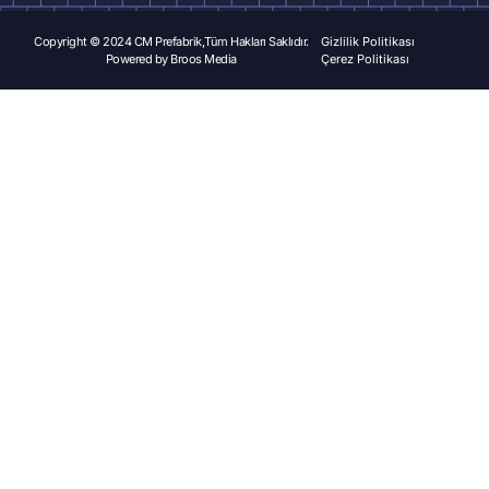
Copyright © 2024 CM Prefabrik,Tüm Hakları Saklıdır.
Gizlilik Politikası
Powered by
Broos Media
Çerez Politikası