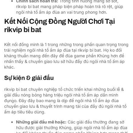
Chính sách hoàn trả:
Trong tình huống mang sơ sót,
rikvip bi bat mang pháp biện pháp hoàn trả rõ rệt, giúp
ngôi nhà tổ ấm áp đùa an vai trung phong hơn.
Kết Nối Cộng Đồng Người Chơi Tại
rikvip bi bat
Kết nối đồng minh là 1 trong những trong phần quan trọng trong
trải nghiệm ngôi nhà tổ ấm áp đùa tại rikvip bi bat. Họ ko đối
kháng thuần mang đến đây để đùa game phần Khủng hơn để
nhấn thấy & chuyển giao lưu sở hữu đầy đủ ngôi nhà tổ ấm áp
khác.
Sự kiện & giải đấu
rikvip bi bat chuyên nghiệp tổ chức triển khai những buổi lễ &
giải đấu nóng bỏng hàng triệu ngôi nhà tổ ấm áp dấn mình
đụng̀o. Đây đây bao mang là dịp để ngôi nhà tổ ấm áp đùa
chuyển giao lưu & thuyết trình mang tài của đầy đủ ngôi nhà tổ
ấm áp tiêu tiêu dùng.
Những giải đấu mê hoặc:
Các giải đấu thường đang sở
hữu được giải thưởng Khủng, giúp ngôi nhà tổ ấm áp đùa