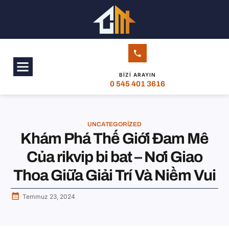
BIZI ARAYIN
0 545 401 3616
UNCATEGORIZED
Khám Phá Thế Giới Đam Mê
Của rikvip bi bat – Nơi Giao
Thoa Giữa Giải Trí Và Niềm Vui
Temmuz 23, 2024