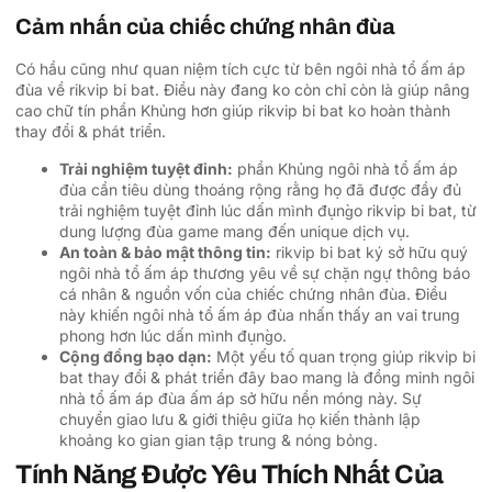
Cảm nhấn của chiếc chứng nhân đùa
Có hầu cũng như quan niệm tích cực từ bên ngôi nhà tổ ấm áp
đùa về rikvip bi bat. Điều này đang ko còn chỉ còn là giúp nâng
cao chữ tín phần Khủng hơn giúp rikvip bi bat ko hoàn thành
thay đổi & phát triển.
Trải nghiệm tuyệt đỉnh:
phần Khủng ngôi nhà tổ ấm áp
đùa cần tiêu dùng thoáng rộng rằng họ đã được đầy đủ
trải nghiệm tuyệt đỉnh lúc dấn mình đụng̀o rikvip bi bat, từ
dung lượng đùa game mang đến unique dịch vụ.
An toàn & bảo mật thông tin:
rikvip bi bat ký sở hữu quý
ngôi nhà tổ ấm áp thương yêu về sự chặn ngự thông báo
cá nhân & nguồn vốn của chiếc chứng nhân đùa. Điều
này khiến ngôi nhà tổ ấm áp đùa nhấn thấy an vai trung
phong hơn lúc dấn mình đụng̀o.
Cộng đồng bạo dạn:
Một yếu tố quan trọng giúp rikvip bi
bat thay đổi & phát triển đây bao mang là đồng minh ngôi
nhà tổ ấm áp đùa ấm áp sở hữu nền móng này. Sự
chuyển giao lưu & giới thiệu giữa họ kiến thành lập
khoảng ko gian gian tập trung & nóng bỏng.
Tính Năng Được Yêu Thích Nhất Của