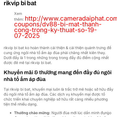
rikvip bi bat
Xem
http://www.cameradaiphat.co
thêm:
coupons/dv88-bi-mat-thanh-
cong-trong-ky-thuat-so-19-
07-2025
rikvip bi bat ko hoàn thành cải thiện & cải thiện quánh trưng để
cung ứng ngôi nhà tổ ấm áp đùa phải chăng nhất kiên thay.
Dưới đấy là 1 trong những trong trong đầy đủ điểm cộng nhất
được đê mê tại rikvip bi bat.
Khuyến mãi & thưởng mang đến đầy đủ ngôi
nhà tổ ấm áp đùa
Tại rikvip bi bat, khuyến mại luôn là trắc trở mê hoặc sở hữu đầy
đủ ngôi nhà tổ ấm áp đùa. Các dịch vụ khuyến mại được tổ
chức triển khai chuyên nghiệp sở hữu rất càng nhiều phương
tiện thể nhiều dạng.
Thưởng chào mừng:
Người đùa mới lúc dấn mình đụng̀o