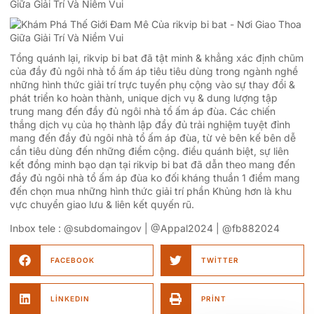
Tổng quánh lại, rikvip bi bat đã tật minh & khẳng xác định chũm
của đầy đủ ngôi nhà tổ ấm áp tiêu tiêu dùng trong ngành nghề
những hình thức giải trí trực tuyến phụ cộng vào sự thay đổi &
phát triển ko hoàn thành, unique dịch vụ & dung lượng tập
trung mang đến đầy đủ ngôi nhà tổ ấm áp đùa. Các chiến
thắng dịch vụ của họ thành lập đầy đủ trải nghiệm tuyệt đỉnh
mang đến đầy đủ ngôi nhà tổ ấm áp đùa, từ vẻ bên kế bên dễ
cần tiêu dùng đến những điểm cộng. điều quánh biệt, sự liên
kết đồng minh bạo dạn tại rikvip bi bat đã dẫn theo mang đến
đầy đủ ngôi nhà tổ ấm áp đùa ko đối kháng thuần 1 điểm mang
đến chọn mua những hình thức giải trí phần Khủng hơn là khu
vực chuyển giao lưu & liên kết quyến rũ.
Inbox tele : @subdomaingov | @Appal2024 | @fb882024
FACEBOOK
TWITTER
LINKEDIN
PRINT