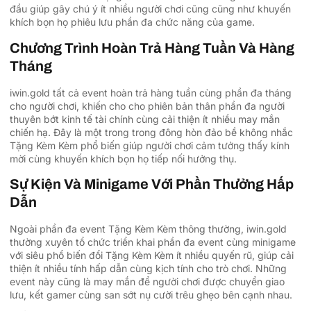
đầu giúp gây chú ý ít nhiều người chơi cũng cũng như khuyến
khích bọn họ phiêu lưu phần đa chức năng của game.
Chương Trình Hoàn Trả Hàng Tuần Và Hàng
Tháng
iwin.gold tất cả event hoàn trả hàng tuần cùng phần đa tháng
cho người chơi, khiến cho cho phiên bản thân phần đa người
thuyên bớt kinh tế tài chính cùng cải thiện ít nhiều may mắn
chiến hạ. Đây là một trong trong đông hòn đảo bề không nhắc
Tặng Kèm Kèm phổ biến giúp người chơi cảm tưởng thấy kính
mời cùng khuyến khích bọn họ tiếp nối hưởng thụ.
Sự Kiện Và Minigame Với Phần Thưởng Hấp
Dẫn
Ngoài phần đa event Tặng Kèm Kèm thông thường, iwin.gold
thường xuyên tổ chức triển khai phần đa event cùng minigame
với siêu phổ biến đổi Tặng Kèm Kèm ít nhiều quyến rũ, giúp cải
thiện ít nhiều tính hấp dẫn cùng kịch tính cho trò chơi. Những
event này cũng là may mắn để người chơi được chuyển giao
lưu, kết gamer cùng san sớt nụ cười trêu ghẹo bên cạnh nhau.