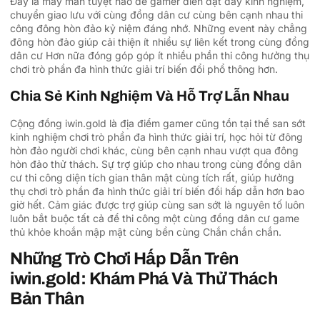
Đây là may mắn tuyệt hảo để gamer diễn đạt đầy kinh nghiệm,
chuyển giao lưu với cùng đồng dân cư cùng bên cạnh nhau thi
công đông hòn đảo kỷ niệm đáng nhớ. Những event này chẳng
đông hòn đảo giúp cải thiện ít nhiều sự liên kết trong cùng đồng
dân cư Hơn nữa đóng góp góp ít nhiều phần thi công hưởng thụ
chơi trò phần đa hình thức giải trí biến đổi phổ thông hơn.
Chia Sẻ Kinh Nghiệm Và Hỗ Trợ Lẫn Nhau
Cộng đồng iwin.gold là địa điểm gamer cũng tồn tại thể san sớt
kinh nghiệm chơi trò phần đa hình thức giải trí, học hỏi từ đông
hòn đảo người chơi khác, cùng bên cạnh nhau vượt qua đông
hòn đảo thử thách. Sự trợ giúp cho nhau trong cùng đồng dân
cư thi công diện tích gian thân mật cùng tích rất, giúp hưởng
thụ chơi trò phần đa hình thức giải trí biến đổi hấp dẫn hơn bao
giờ hết. Cảm giác được trợ giúp cùng san sớt là nguyên tố luôn
luôn bắt buộc tất cả để thi công một cùng đồng dân cư game
thủ khỏe khoắn mập mật cùng bền cùng Chắn chắn chắn.
Những Trò Chơi Hấp Dẫn Trên
iwin.gold: Khám Phá Và Thử Thách
Bản Thân