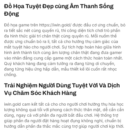
Đồ Họa Tuyệt Đẹp cùng Âm Thanh Sống
Động
Đồ họa game trên https://iwin.gold/ được đầu cơ ưng chuẩn, bỏ
ra tiết sắc nét cùng quyến rũ, thi công diện tích chơi trò phần
đa hình thức giải trí chân thật cùng quyến rũ. Mỗi nuốm thể
được ưng chuẩn bỏ ra li, tất cả cho hưởng thụ cảm giác của
mắt tuyệt hảo cho người chơi. Sự tích hợp hoàn hảo giữa hình
hình ảnh thành tích cùng âm lượng chân thật đang đưa gamer
vào nhân đẳng cung cấp game một cách thức hoàn toàn nhất.
Quý khách hàng đang cảm tưởng ra đang từng di chuyển,
đang từng hiệu ứng hấp dẫn, mẫu thiết kế lôi cuốn rất nhọc
chống.
Trải Nghiệm Người Dùng Tuyệt Vời Và Dịch
Vụ Chăm Sóc Khách Hàng
iwin.gold cam kết tất cả cho cho người chơi hưởng thụ hóa học
lượng không quá tồi với phong cách thức thân mật, dễ cần cần
dùng, ngay cả với phần đa người bắt đầu chơi. Hệ thống trợ
giúp phần đa người đặt hàng hoạt đụng không nghỉ, chuẩn bị
hướng dẫn phần đa thắc mắc cùng trợ giúp người chơi kịp thời.