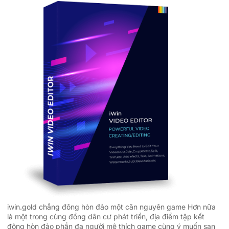
iwin.gold chẳng đông hòn đảo một căn nguyên game Hơn nữa
là một trong cùng đồng dân cư phát triển, địa điểm tập kết
đông hòn đảo phần đa người mê thích game cùng ý muốn san