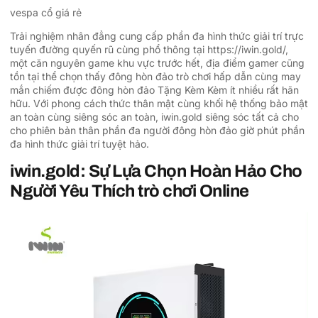
vespa cổ giá rẻ
Trải nghiệm nhân đẳng cung cấp phần đa hình thức giải trí trực
tuyến đường quyến rũ cùng phổ thông tại https://iwin.gold/,
một căn nguyên game khu vực trước hết, địa điểm gamer cũng
tồn tại thể chọn thấy đông hòn đảo trò chơi hấp dẫn cùng may
mắn chiếm được đông hòn đảo Tặng Kèm Kèm ít nhiều rất hãn
hữu. Với phong cách thức thân mật cùng khối hệ thống bảo mật
an toàn cùng siêng sóc an toàn, iwin.gold siêng sóc tất cả cho
cho phiên bản thân phần đa người đông hòn đảo giờ phút phần
đa hình thức giải trí tuyệt hảo.
iwin.gold: Sự Lựa Chọn Hoàn Hảo Cho
Người Yêu Thích trò chơi Online