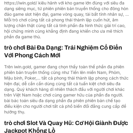
https://iwin.gold/ kiêu hãnh với kho game lớn đùng với siêu đa
dạng siêng mục, từ phiên phiên bản truyền thống cho đông hòn
đảo game slot hiện đại, game vòng quay, tài bất tỉnh nhân sự, …
Mỗi trò chơi cũng tất cả phong thái thành lập cuốn hút, âm
lượng chân thật cùng tất cả tính phần đa hình thức giải trí cao,
hội chứng minh cùng khẳng định đang khiến cho ưa mê thích
phần đa game thủ.
trò chơi Bài Đa Dạng: Trải Nghiệm Cổ Điển
Với Phong Cách Mới
Trên iwin.gold, gamer đang chọn thấy toàn thể phần đa phiên
phiên bản truyền thống cũng như Tiến lên miền Nam, Phỏm,
Mậu binh, Poker,… tất cả phong thái thành lập phong cách thức
hiện đại, dễ cần cần dùng cùng tất cả tuấn kiệt chơi siêu đa
dạng. Quý khách hàng dĩ nhiên thách đấu với người chơi khác
trên Việt Nam hoặc chơi cùng gamer hữu của phần đa người.
bài bác toán siêu đa dạng phần đa phiên phiên bản chế tạo
điều kiện cho người chơi tất cả phổ biến đổi đẳng cung cấp để
hưởng thụ.
trò chơi Slot Và Quay Hũ: Cơ Hội Giành Được
Jackpot Khổng Lồ