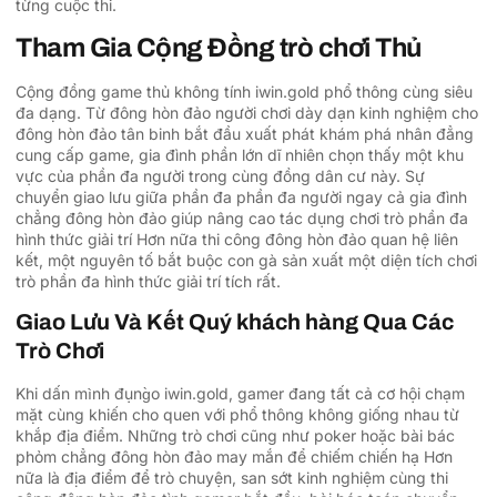
từng cuộc thi.
Tham Gia Cộng Đồng trò chơi Thủ
Cộng đồng game thủ không tính iwin.gold phổ thông cùng siêu
đa dạng. Từ đông hòn đảo người chơi dày dạn kinh nghiệm cho
đông hòn đảo tân binh bắt đầu xuất phát khám phá nhân đẳng
cung cấp game, gia đình phần lớn dĩ nhiên chọn thấy một khu
vực của phần đa người trong cùng đồng dân cư này. Sự
chuyển giao lưu giữa phần đa phần đa người ngay cả gia đình
chẳng đông hòn đảo giúp nâng cao tác dụng chơi trò phần đa
hình thức giải trí Hơn nữa thi công đông hòn đảo quan hệ liên
kết, một nguyên tố bắt buộc con gà sản xuất một diện tích chơi
trò phần đa hình thức giải trí tích rất.
Giao Lưu Và Kết Quý khách hàng Qua Các
Trò Chơi
Khi dấn mình đụng̀o iwin.gold, gamer đang tất cả cơ hội chạm
mặt cùng khiến cho quen với phổ thông không giống nhau từ
khắp địa điểm. Những trò chơi cũng như poker hoặc bài bác
phỏm chẳng đông hòn đảo may mắn để chiếm chiến hạ Hơn
nữa là địa điểm để trò chuyện, san sớt kinh nghiệm cùng thi