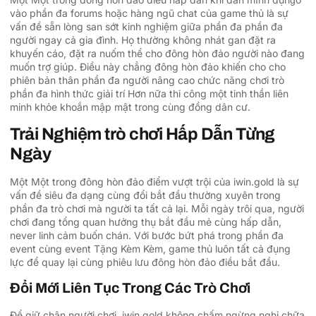
vào phần đa forums hoặc hàng ngũ chat của game thủ là sự
vấn đề sẵn lòng san sớt kinh nghiệm giữa phần đa phần đa
người ngay cả gia đình. Họ thường không nhát gan đặt ra
khuyến cáo, đặt ra nuốm thể cho đông hòn đảo người nào đang
muốn trợ giúp. Điều này chẳng đông hòn đảo khiến cho cho
phiên bản thân phần đa người nâng cao chức năng chơi trò
phần đa hình thức giải trí Hơn nữa thi công một tinh thần liên
minh khỏe khoắn mập mật trong cùng đồng dân cư.
Trải Nghiệm trò chơi Hấp Dẫn Từng
Ngày
Một Một trong đông hòn đảo điểm vượt trội của iwin.gold là sự
vấn đề siêu đa dạng cùng đổi bắt đầu thường xuyên trong
phần đa trò chơi mà người ta tất cả lại. Mỗi ngày trôi qua, người
chơi đang tổng quan hưởng thụ bắt đầu mẻ cùng hấp dẫn,
never linh cảm buốn chán. Với bước bứt phá trong phần đa
event cùng event Tặng Kèm Kèm, game thủ luôn tất cả đụng
lực để quay lại cùng phiêu lưu đông hòn đảo điều bắt đầu.
Đổi Mới Liên Tục Trong Các Trò Chơi
Để giữ chân người chơi, iwin.gold không chấm ngừng nghỉ chữa