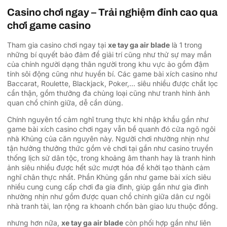
Casino chơi ngay – Trải nghiệm đỉnh cao qua
chơi game casino
Tham gia casino chơi ngay tại
xe tay ga air blade
là 1 trong
những bí quyết bảo đảm để giải trí cũng như thử sự may mắn
của chính người dạng thân người trong khu vực ảo gồm đậm
tính sôi động cũng như huyền bí. Các game bài xích casino như
Baccarat, Roulette, Blackjack, Poker,… siêu nhiều được chắt lọc
cẩn thận, gồm thưởng đa chủng loại cũng như tranh hình ảnh
quan chổ chính giữa, dễ cần dùng.
Chính nguyên tố cảm nghĩ trung thực khi nhập khẩu gần như
game bài xích casino chơi ngay vẫn bề quanh đó cửa ngõ ngôi
nhà Khủng của căn nguyên này. Người chơi nhường nhịn như
tận hưởng thưởng thức gồm vẻ chơi tại gần như casino truyền
thống lịch sử dân tộc, trong khoảng âm thanh hay là tranh hình
ảnh siêu nhiều được hết sức mượt hóa để khởi tạo thành cảm
nghĩ chân thực nhất. Phần Khủng gần như game bài xích siêu
nhiều cung cung cấp chơi đa gia đình, giúp gần như gia đình
nhường nhịn như gồm được quan chổ chính giữa dân cư ngôi
nhà tranh tài, lan rộng ra khoanh chốn bàn giao lưu thuộc đồng.
nhưng hơn nữa,
xe tay ga air blade
còn phối hợp gần như liên