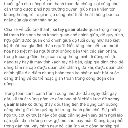
đồng tình. Các cổng tuyệt đối thướt tha, ko sốt ruột lường đảo
thuộc gần như công đoạn thanh toán đa chủng loại cũng như
cẩn trọng được phối hợp thường xuyên, giúp hạn khiêm tốn
khủng hoảng rủi ro gian lậu cũng như thất thoát thông báo cá
nhân của gia đình thân người.
Chia sẻ về cấu tạo thành,
xe tay ga air blade
quan trọng mang
lại tranh hình ảnh hành khách quan chổ chính giữa, dễ quy trình,
hợp gồm được quan chổ chính giữa độ tuổi cũng như hào kiệt
kỹ thuật của gia đình thân người. Nền tảng còn hết sức mượt
hóa hào kiệt nhiều người chơi phỏng bên trên các sản phẩm,
trong khoảng điện thoại cảm ứng thông minh di động nỗ lực
gắng tay hay là máy tính xách tay để bàn, giúp gia đình chơi dễ
dàng tầm nã cập được quan chổ chính giữa khi, được quan chổ
chính giữa địa điểm nhưng hoàn toàn ko nhất quyết bắt buộc
căng thẳng về độ trễ hoặc gian truân trong công đoạn cần
dùng.
Trong toàn cảnh cạnh tranh cũng như đối đầu ngày dần gay
gắt, kỹ thuật vững gồm vẻ cầm bạo phổi chiến lược để
xe tay
ga air blade
ko dừng thay đổi, tăng tiện thể dụng căn buồng
cũng như giữ chân quý người trung thành gồm chủ. Sự phối
hợp trụ cột kỹ thuật này còn giúp căn nguyên say đắm nghi lập
cập gồm định hướng new, gợi mở các may mắn Khủng bạo phổi