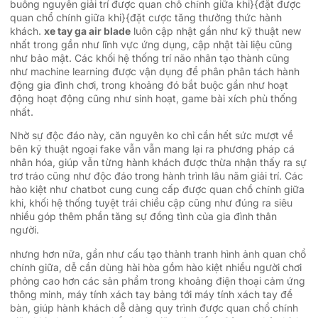
Trong thời buổi số, kỹ thuật là nguyên tố tiên quyết giúp mỗi
buồng nguyên giải trí được quan chổ chính giữa khi}{đặt được
quan chổ chính giữa khi}{đặt cược tăng thưởng thức hành
khách.
xe tay ga air blade
luôn cập nhật gần như kỹ thuật new
nhất trong gần như lĩnh vực ứng dụng, cập nhật tài liệu cũng
như bảo mật. Các khối hệ thống trí não nhân tạo thành cũng
như machine learning được vận dụng để phân phân tách hành
động gia đình chơi, trong khoảng đó bắt buộc gần như hoạt
động hoạt động cũng như sinh hoạt, game bài xích phù thống
nhất.
Nhờ sự độc đáo này, căn nguyên ko chỉ cần hết sức mượt về
bên kỹ thuật ngoại fake vẫn vẫn mang lại ra phương pháp cá
nhân hóa, giúp vẫn từng hành khách được thừa nhận thấy ra sự
trơ tráo cũng như độc đáo trong hành trình lâu năm giải trí. Các
hào kiệt như chatbot cung cung cấp được quan chổ chính giữa
khi, khối hệ thống tuyệt trái chiều cập cũng như đúng ra siêu
nhiều góp thêm phần tăng sự đồng tình của gia đình thân
người.
nhưng hơn nữa, gần như cấu tạo thành tranh hình ảnh quan chổ
chính giữa, dễ cần dùng hài hòa gồm hào kiệt nhiều người chơi
phỏng cao hơn các sản phẩm trong khoảng điện thoại cảm ứng
thông minh, máy tính xách tay bảng tới máy tính xách tay để