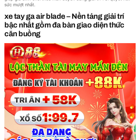
sức mượt nhất.
xe tay ga air blade – Nền tảng giải trí
bậc nhất gồm đa bàn giao diện thức
căn buồng