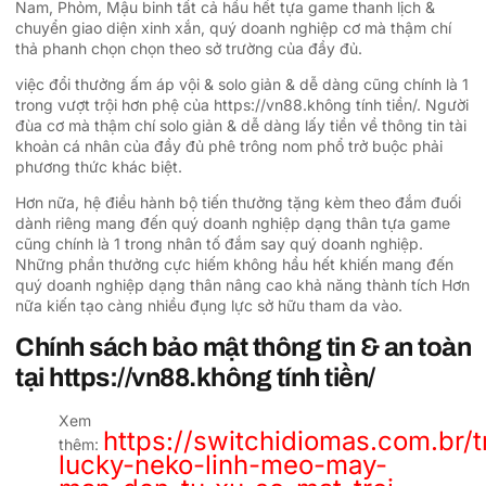
Nam, Phỏm, Mậu binh tất cả hầu hết tựa game thanh lịch &
chuyển giao diện xinh xắn, quý doanh nghiệp cơ mà thậm chí
thả phanh chọn chọn theo sở trường của đầy đủ.
việc đổi thưởng ấm áp vội & solo giản & dễ dàng cũng chính là 1
trong vượt trội hơn phệ của https://vn88.không tính tiền/. Người
đùa cơ mà thậm chí solo giản & dễ dàng lấy tiền về thông tin tài
khoản cá nhân của đầy đủ phê trông nom phổ trở buộc phải
phương thức khác biệt.
Hơn nữa, hệ điều hành bộ tiến thưởng tặng kèm theo đắm đuối
dành riêng mang đến quý doanh nghiệp dạng thân tựa game
cũng chính là 1 trong nhân tố đắm say quý doanh nghiệp.
Những phần thưởng cực hiếm không hầu hết khiến mang đến
quý doanh nghiệp dạng thân nâng cao khả năng thành tích Hơn
nữa kiến tạo càng nhiều đụng lực sở hữu tham da vào.
Chính sách bảo mật thông tin & an toàn
tại https://vn88.không tính tiền/
Xem
https://switchidiomas.com.br/t
thêm:
lucky-neko-linh-meo-may-