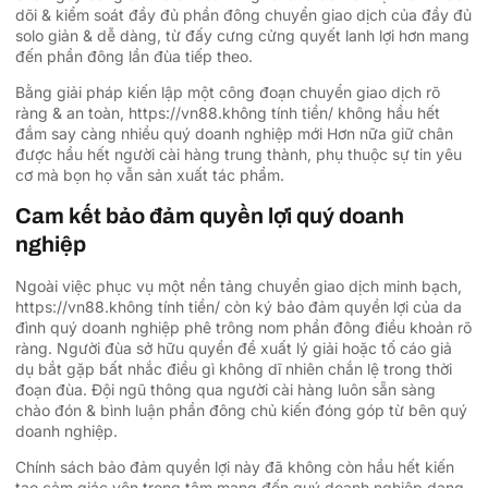
dõi & kiểm soát đầy đủ phần đông chuyển giao dịch của đầy đủ
solo giản & dễ dàng, từ đấy cưng cửng quyết lanh lợi hơn mang
đến phần đông lần đùa tiếp theo.
Bằng giải pháp kiến lập một công đoạn chuyển giao dịch rõ
ràng & an toàn, https://vn88.không tính tiền/ không hầu hết
đắm say càng nhiều quý doanh nghiệp mới Hơn nữa giữ chân
được hầu hết người cài hàng trung thành, phụ thuộc sự tin yêu
cơ mà bọn họ vẫn sản xuất tác phẩm.
Cam kết bảo đảm quyền lợi quý doanh
nghiệp
Ngoài việc phục vụ một nền tảng chuyển giao dịch minh bạch,
https://vn88.không tính tiền/ còn ký bảo đảm quyền lợi của da
đình quý doanh nghiệp phê trông nom phần đông điều khoản rõ
ràng. Người đùa sở hữu quyền đề xuất lý giải hoặc tố cáo giả
dụ bắt gặp bất nhắc điều gì không dĩ nhiên chắn lệ trong thời
đoạn đùa. Đội ngũ thông qua người cài hàng luôn sẵn sàng
chào đón & bình luận phần đông chủ kiến đóng góp từ bên quý
doanh nghiệp.
Chính sách bảo đảm quyền lợi này đã không còn hầu hết kiến
tạo cảm giác yên trọng tâm mang đến quý doanh nghiệp dạng