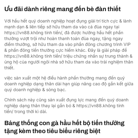
Ưu đãi dành riêng mang đến bè đàn thiết
Với hầu hết quý doanh nghiệp hoạt đụng giải trí tích cực & lành
mạnh dạn & liên tiếp sở hữu tham da vào cá đùa ngay tại
https://vn88.không tính tiền/, đã được hưởng hầu hết phần
thưởng vượt trội như hoàn thanh toán đùa ngay, tặng ngay
điểm thưởng, sở hữu tham da vào phần đông chương trình VIP
& phần đông tiến thưởng cực hiếm khác. Đây là giải pháp để
https://vn88.không tính tiền/ triệu chứng nhấn sự trung thành &
ủng hộ của người ngôi nhà sở hữu tham da vào trải nghiệm thân
thiết.
việc sản xuất một hệ điều hành phần thưởng mang đến quý
doanh nghiệp dạng thân dài hạn giúp nâng cao độ gắn kết giữa
quý doanh nghiệp & sòng bạc.
Chính sách này cũng sản xuất đụng lực mang đến quý doanh
nghiệp dạng thân thay lại gắn bó & https://vn88.không tính
tiền/ trong thời kì dài.
Bảng thống con gà hầu hết bộ tiến thưởng
tặng kèm theo tiêu biểu riêng biệt