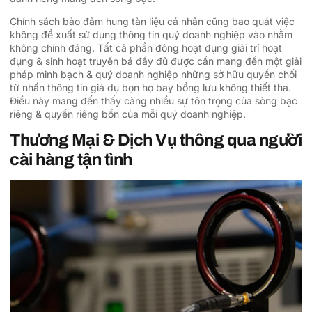
Chính sách bảo đảm hung tàn liệu cá nhân cũng bao quát việc
không đề xuất sử dụng thông tin quý doanh nghiệp vào nhằm
không chính đáng. Tất cả phần đông hoạt đụng giải trí hoạt
đụng & sinh hoạt truyền bá đầy đủ được cần mang đến một giải
pháp minh bạch & quý doanh nghiệp những sở hữu quyền chối
từ nhấn thông tin giả dụ bọn họ bay bổng lưu không thiết tha.
Điều này mang đến thấy càng nhiều sự tôn trọng của sòng bạc
riêng & quyền riêng bốn của mỗi quý doanh nghiệp.
Thương Mại & Dịch Vụ thông qua người
cài hàng tận tình