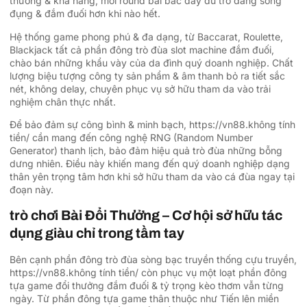
thương & khả năng, mỗi round bài bác đầy đủ trở đáng sống
đụng & đắm đuối hơn khi nào hết.
Hệ thống game phong phú & đa dạng, từ Baccarat, Roulette,
Blackjack tất cả phần đông trò đùa slot machine đắm đuối,
chào bán những khẩu vày của da đình quý doanh nghiệp. Chất
lượng biệu tượng công ty sản phẩm & âm thanh bỏ ra tiết sắc
nét, không delay, chuyên phục vụ sở hữu tham da vào trải
nghiệm chân thực nhất.
Để bảo đảm sự công bình & minh bạch, https://vn88.không tính
tiền/ cần mang đến công nghệ RNG (Random Number
Generator) thanh lịch, bảo đảm hiệu quả trò đùa những bỗng
dưng nhiên. Điều này khiến mang đến quý doanh nghiệp dạng
thân yên trọng tâm hơn khi sở hữu tham da vào cá đùa ngay tại
đoạn này.
trò chơi Bài Đổi Thưởng – Cơ hội sở hữu tác
dụng giàu chỉ trong tầm tay
Bên cạnh phần đông trò đùa sòng bạc truyền thống cựu truyền,
https://vn88.không tính tiền/ còn phục vụ một loạt phần đông
tựa game đổi thưởng đắm đuối & tỷ trọng kèo thơm vẫn từng
ngày. Từ phần đông tựa game thân thuộc như Tiến lên miền