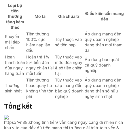
Loại bộ
tiến
Điều kiện cần mang
thưởng
Mô tả
Giá chữa trị
đến
tặng kèm
theo
Tiền thưởng
Áp dụng mang đến
Khuyến
100% cực
Tùy thuộc vào
quý doanh nghiệp
mãi tiếp
hiếm nạp lần
số tiền nạp
dạng thân mới tham
nhấn
đầu
da
Hoàn
Hoàn trả 1% –
Tùy thuộc vào
Áp dụng bao quát
thanh toán
5% tiền đùa
mức đùa ngay
cả quý doanh
đùa ngay
ngay chiến tíại
& số tiền chiến
nghiệp
hàng tuần
mỗi tuần
tíại
Tiền thưởng
Tùy thuộc vào
Áp dụng mang đến
Thưởng
hoặc quay hũ
cấp mang đến
quý doanh nghiệp
sinh nhật
không tính tổn
bậc quý doanh
dạng thân sở hữu
phí
nghiệp
ngày sinh nhật
Tổng kết
https://vn88.không tính tiền/ vẫn càng ngày càng dĩ nhiên nịch
khu vực của đầy đủ trên mạng thị trường giải trí trực tuyến &