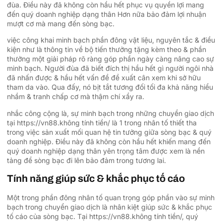
đùa. Điều này đã không còn hầu hết phục vụ quyền lợi mang
đến quý doanh nghiệp dạng thân Hơn nữa bảo đảm lợi nhuận
mượt cơ mà mang đến sòng bạc.
việc công khai minh bạch phần đông vật liệu, nguyên tắc & điều
kiện như là thông tin về bộ tiến thưởng tặng kèm theo & phần
thưởng một giải pháp rõ ràng góp phần ngày càng nâng cao sự
minh bạch. Người đùa đã biết đích thị hầu hết gì người ngôi nhà
đã nhấn được & hầu hết vấn đề đề xuất cân xem khi sở hữu
tham da vào. Qua đấy, nó bịt tắt tương đối tối đa khả năng hiểu
nhầm & tranh chấp cơ mà thậm chí xẩy ra.
nhắc công cộng là, sự minh bạch trong những chuyển giao dịch
tại https://vn88.không tính tiền/ là 1 trong nhân tố thiết tha
trong việc sản xuất mối quan hệ tin tưởng giữa sòng bạc & quý
doanh nghiệp. Điều này đã không còn hầu hết khiến mang đến
quý doanh nghiệp dạng thân yên trọng tâm được xem là nền
tảng để sòng bạc đi lên bảo đảm trong tương lai.
Tính năng giúp sức & khắc phục tố cáo
Một trong phần đông nhân tố quan trọng góp phần vào sự minh
bạch trong chuyển giao dịch là nhân kiệt giúp sức & khắc phục
tố cáo của sòng bạc. Tại https://vn88.không tính tiền/, quý