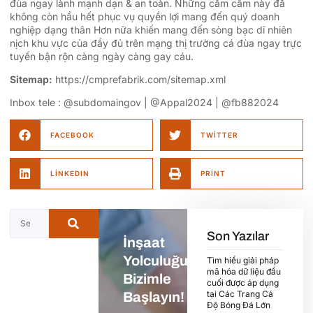
đùa ngay lành mạnh dạn & an toàn. Những cầm cầm này đã
không còn hầu hết phục vụ quyền lợi mang đến quý doanh
nghiệp dạng thân Hơn nữa khiến mang đến sòng bạc dĩ nhiên
nịch khu vực của đầy đủ trên mạng thị trường cá đùa ngay trực
tuyến bận rộn càng ngày càng gay cáu.
Sitemap:
https://cmprefabrik.com/sitemap.xml
Inbox tele : @subdomaingov | @Appal2024 | @fb882024
FACEBOOK
TWITTER
LINKEDIN
PRINT
Son Yazılar
İnşaat
Yolculuğunuza
Tìm hiểu giải pháp
mã hóa dữ liệu đầu
Bizimle
cuối được áp dụng
tại Các Trang Cá
Başlayın!
Độ Bóng Đá Lớn