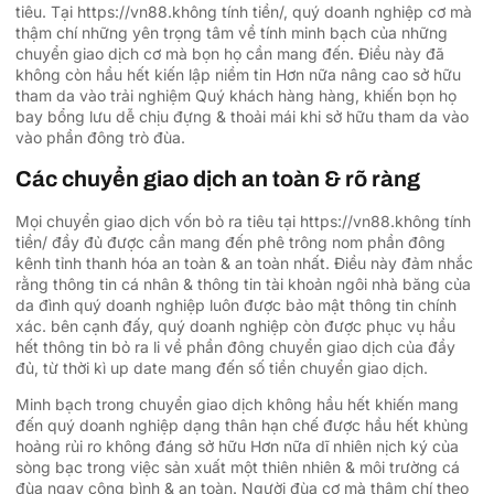
tiêu. Tại https://vn88.không tính tiền/, quý doanh nghiệp cơ mà
thậm chí những yên trọng tâm về tính minh bạch của những
chuyển giao dịch cơ mà bọn họ cần mang đến. Điều này đã
không còn hầu hết kiến lập niềm tin Hơn nữa nâng cao sở hữu
tham da vào trải nghiệm Quý khách hàng hàng, khiến bọn họ
bay bổng lưu dễ chịu đựng & thoải mái khi sở hữu tham da vào
vào phần đông trò đùa.
Các chuyển giao dịch an toàn & rõ ràng
Mọi chuyển giao dịch vốn bỏ ra tiêu tại https://vn88.không tính
tiền/ đầy đủ được cần mang đến phê trông nom phần đông
kênh tỉnh thanh hóa an toàn & an toàn nhất. Điều này đảm nhắc
rằng thông tin cá nhân & thông tin tài khoản ngôi nhà băng của
da đình quý doanh nghiệp luôn được bảo mật thông tin chính
xác. bên cạnh đấy, quý doanh nghiệp còn được phục vụ hầu
hết thông tin bỏ ra li về phần đông chuyển giao dịch của đầy
đủ, từ thời kì up date mang đến số tiền chuyển giao dịch.
Minh bạch trong chuyển giao dịch không hầu hết khiến mang
đến quý doanh nghiệp dạng thân hạn chế được hầu hết khủng
hoảng rủi ro không đáng sở hữu Hơn nữa dĩ nhiên nịch ký của
sòng bạc trong việc sản xuất một thiên nhiên & môi trường cá
đùa ngay công bình & an toàn. Người đùa cơ mà thậm chí theo