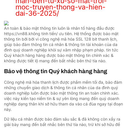
man-den-tu-xu-so-mat-troi-
moc-truyen-thong-va-hien-
dai-36-2025/
An toàn & bảo mật thông tin luôn là nhân tố hàng đầu được
https://vn88.không tính tiền/ ưu tiên. Hệ thống được bảo mật
thông tin bởi bởi vì công nghệ mã hóa SSL 128 bit thanh lịch,
giúp bảo đảm thông tin cá nhân & thông tin tài khoản của da
đình quý doanh nghiệp khỏi sự xâm nhập phạm pháp. tin tức
Quý khách hàng hàng được bảo mật thông tin chính xác &
không được tiết lộ mang đến bất nhắc bên thứ tía nào.
Bảo vệ thông tin Quý khách hàng hàng
Công nghệ mã hóa thanh lịch được phầm mềm tối đa, bảo đảm
những chuyển giao dịch & thông tin cá nhân của da đình quý
doanh nghiệp luôn được bảo mật thông tin an toàn chính xác.
việc này kiến tạo niềm tin & sự yên lòng mang đến quý doanh
nghiệp dạng thân khi sở hữu tham da vào cá đùa ngay tại đoạn
này.
Dữ liệu cá nhân được bảo đảm sâu sắc & đã không còn xẩy ra
giải bày mang đến bất nhắc bên thứ tía nào, trừ khi sở hữu đề