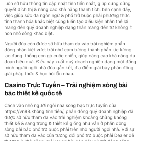
luôn sở hữu thông tin cập nhật tiên tiến nhất, giúp cưng cửng
quyết đích thị & nâng cao khả năng thành tích. bên cạnh đấy,
việc giúp sức đa ngôn ngữ & phổ trở buộc phải phương thức
tỉnh thanh hóa khác biệt cũng kiến tạo điều kiện nhân thể lợi
mang đến quý doanh nghiệp dạng thân mang đến từ không ít
non nhỏ sông khác biệt.
Người đùa còn được sở hữu tham da vào trải nghiệm phần
đông nhân kiệt vượt trội như cảm tưởng thành phần lực lượng
lao đụng, thống con gà cuộc chiến, giúp nâng cao khả năng dự
đoán hiệu quả. Điều này xuất quý doanh nghiệp dạng một đồng
minh người ngôi nhà đùa gắn kết, địa điểm giải bày phần đông
giải pháp thức & học hỏi lẫn nhau.
Casino Trực Tuyến – Trải nghiệm sòng bài
bác thiết kế quốc tế
Cách vào nhỏ người ngôi nhà sòng bạc trực tuyến của
https://vn88.không tính tiền/, phần đông quý doanh nghiệp đã
được sở hữu tham da vào trải nghiệm khoảng chừng không
thiết kế & sang trọng & thiết kế giống như vẫn ở phần đông
sòng bài bác phổ trở buộc phải trên nhỏ người ngôi nhà. Với sự
sở hữu tham da vào của tương đối phổ trở buộc phải Dealer dễ