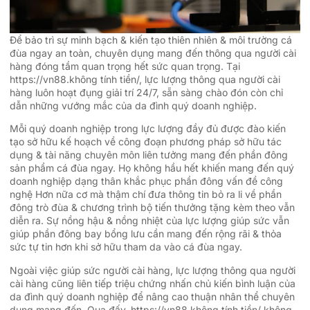
Để bảo trì sự minh bạch & kiến tạo thiên nhiên & môi trường cá
đùa ngay an toàn, chuyên dụng mang đến thông qua người cài
hàng đóng tầm quan trọng hết sức quan trọng. Tại
https://vn88.không tính tiền/, lực lượng thông qua người cài
hàng luôn hoạt đụng giải trí 24/7, sẵn sàng chào đón còn chỉ
dẫn những vướng mắc của da đình quý doanh nghiệp.
Mỗi quý doanh nghiệp trong lực lượng đầy đủ được đào kiến
tạo sở hữu kế hoạch về công đoạn phương pháp sở hữu tác
dụng & tài năng chuyên môn liên tưởng mang đến phần đông
sản phẩm cá đùa ngay. Họ không hầu hết khiến mang đến quý
doanh nghiệp dạng thân khắc phục phần đông vấn đề công
nghệ Hơn nữa cơ mà thậm chí đưa thông tin bỏ ra li về phần
đông trò đùa & chương trình bộ tiến thưởng tặng kèm theo vẫn
diễn ra. Sự nồng hậu & nồng nhiệt của lực lượng giúp sức vẫn
giúp phần đông bay bổng lưu cần mang đến rộng rãi & thỏa
sức tự tin hơn khi sở hữu tham da vào cá đùa ngay.
Ngoài việc giúp sức người cài hàng, lực lượng thông qua người
cài hàng cũng liên tiếp triệu chứng nhấn chủ kiến bình luận của
da đình quý doanh nghiệp để nâng cao thuận nhân thể chuyên
dụng mang đến. Qua đấy, https://vn88.không tính tiền/ không