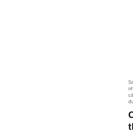
Sa
nh
c
đư
C