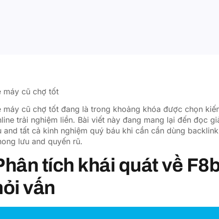
 máy cũ chợ tốt
 máy cũ chợ tốt đang là trong khoảng khóa được chọn kiếm
line trải nghiệm liền. Bài viết này đang mang lại đến đọc g
 and tất cả kinh nghiệm quý báu khi cần cần dùng backlink 
hong lưu and quyến rũ.
Phân tích khái quát về F8b
hỏi vấn