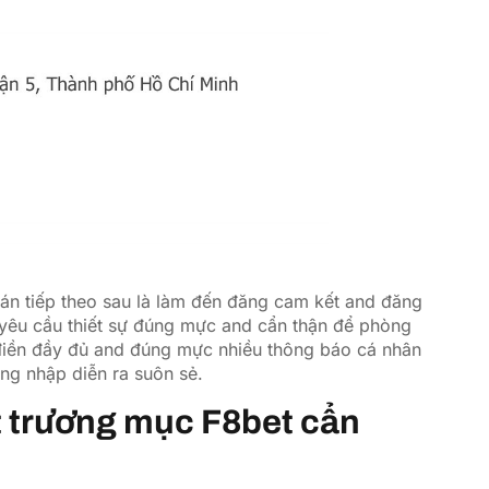
án tiếp theo sau là làm đến đăng cam kết and đăng
m yêu cầu thiết sự đúng mực and cẩn thận để phòng
 điền đầy đủ and đúng mực nhiều thông báo cá nhân
ăng nhập diễn ra suôn sẻ.
 trương mục F8bet cẩn