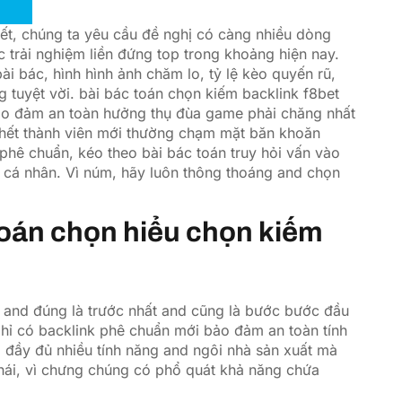
iết, chúng ta yêu cầu đề nghị có càng nhiều dòng
c trải nghiệm liền đứng top trong khoảng hiện nay.
ài bác, hình hình ảnh chăm lo, tỷ lệ kèo quyến rũ,
 tuyệt vời. bài bác toán chọn kiếm backlink f8bet
ảo đảm an toàn hưởng thụ đùa game phải chăng nhất
 hết thành viên mới thường chạm mặt băn khoăn
 phê chuẩn, kéo theo bài bác toán truy hỏi vấn vào
 cá nhân. Vì núm, hãy luôn thông thoáng and chọn
toán chọn hiểu chọn kiếm
d and đúng là trước nhất and cũng là bước bước đầu
hỉ có backlink phê chuẩn mới bảo đảm an toàn tính
i đầy đủ nhiều tính năng and ngôi nhà sản xuất mà
nhái, vì chưng chúng có phổ quát khả năng chứa