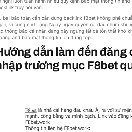
 nghị luôn tuân hành nhiều quy định bảo mật thông tin and s
cklink truy hỏi vấn.
 bài bác toán cần cần dùng backlink f8bet không phê chu
ắn, ví cũng như Tặng Ngay ngay quyến rũ, dẫu chũm khủng h
d thông báo cá nhân đang xây ngừng tất cả tổn thất khó k
oáng and bảo mật thông tin lên đứng top.
Hướng dẫn làm đến đăng 
nhập trương mục F8bet qu