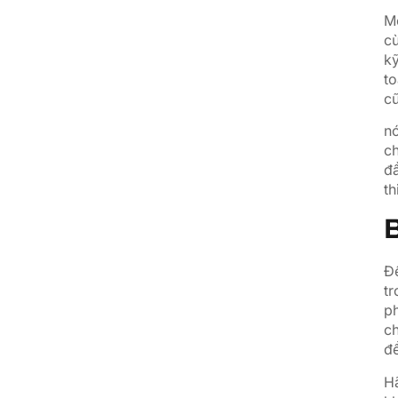
M
cù
kỹ
to
c
nó
ch
đầ
th
B
Để
tr
p
ch
đ
Hã