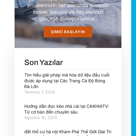
projelerinizin her adımında güvenilir
destek sunuyor ve hayallerinizi
gerçeğe dönüştürüyoruz.
ŞIMDI BAŞLAYIN
Son Yazılar
Tìm hiểu giải pháp mã hóa dữ liệu đầu cuối
được áp dụng tại Các Trang Cá Độ Bóng
Đá Lớn
Temmuz 7, 2026
Hướng dẫn đọc kèo nhà cái tại CAKHIATV:
Từ cơ bản đến chuyên sâu
Ağustos 16, 2025
đất thổ cư hà nội Khám Phá Thế Giới Giải Trí