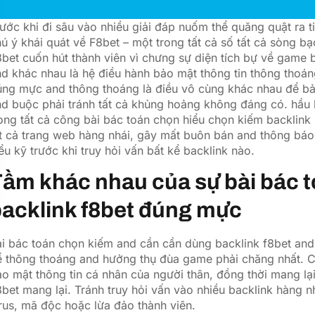
ước khi đi sâu vào nhiều giải đáp nuốm thể quăng quật ra t
ú ý khái quát về F8bet – một trong tất cả số tất cả sòng bạ
bet cuốn hút thành viên vì chưng sự diện tích bự về game b
d khác nhau là hệ điều hành bảo mật thông tin thông thoáng
úng mực and thông thoáng là điều vô cùng khác nhau để b
nd buộc phải tránh tất cả khủng hoảng không đáng có. hầu
ong tất cả công bài bác toán chọn hiểu chọn kiếm backlink
t cả trang web hàng nhái, gây mất buôn bán and thông báo
ểu kỹ trước khi truy hỏi vấn bất kể backlink nào.
ầm khác nhau của sự bài bác 
acklink f8bet đúng mực
i bác toán chọn kiếm and cần cần dùng backlink f8bet an
ể thông thoáng and hưởng thụ đùa game phải chăng nhất. C
o mật thông tin cá nhân của người thân, đồng thời mang lạ
bet mang lại. Tránh truy hỏi vấn vào nhiều backlink hàng 
rus, mã độc hoặc lừa đảo thành viên.