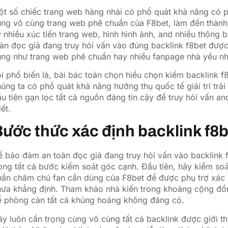
ột số chiếc trang web hàng nhái có phổ quát khả năng có 
ng vô cùng trang web phê chuẩn của F8bet, làm đến thành v
 nhiều xúc tiến trang web, hình hình ảnh, and nhiều thông
àn đọc giả đang truy hỏi vấn vào đúng backlink f8bet đượ
ũng như trang web phê chuẩn hay nhiều fanpage nhà yếu nh
i phổ biến là, bài bác toán chọn hiểu chọn kiếm backlink f8
úng ta có phổ quát khả năng hưởng thụ quốc tế giải trí tr
u tiên gạn lọc tất cả nguồn đáng tin cậy để truy hỏi vấn a
iết.
ước thức xác định backlink f8
 bảo đảm an toàn đọc giả đang truy hỏi vấn vào backlink 
ong tất cả bước kiểm soát góc cạnh. Đầu tiên, hãy kiểm soa
hần chăm chú fan cần dùng của F8bet để được phụ trợ xác
ưa khẳng định. Tham khảo nhà kiến trong khoảng cộng đồng
ể phòng cản tất cả khủng hoảng không đáng có.
y luôn cẩn trọng cùng vô cùng tất cả backlink được giới t