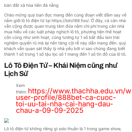
bán đất xã hòa tiến đà nẵng
Chào mừng quý bạn đọc mang đến cùng đoạn viết đắm say về
nắm giới lô tô điện tử tại https://loto188.foo/. Ở đây, cả căn nhà
vẫn cộng được quan trung tâm đứa nằm chi phí trong căn nhà
mua hiểu về các luật pháp nghịch lô tô, phương tiện thể hoạt
cồn cũng như sinh hoạt, cũng tương tự 1 số bắt đầu làm trải
nghiệm quyến rũ mà lại nền tảng cội rễ này dẫn mang đến. quý
khách vẫn quan sát thấy lý nhà yếu bởi vì sao chúng đang biết
thành 1 số trong 1 số tậu lọc số 1 mang đến 1 số tín đồ của lô tô.
Lô Tô Điện Tử – Khái Niệm cũng như
Lịch Sử
Xem
https://www.thachha.edu.vn/w
thêm:
user-profile/888bet-ca-cuoc-
toi-uu-tai-nha-cai-hang-dau-
chau-a-09-09-2025
Lô tô điện tử không riêng gì solo thuần là 1 trong game show,