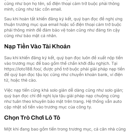
cũng như bọn họ tên, số điện thoại cảm trở buộc phải thông
minh, cũng như tác cồn email.
Sau khi hoàn tất khiến đăng ký kết, quý bạn đọc đề nghị ưng
thuận trương mục qua email hoặc số điện thoại cảm trở buộc
phải thông minh để đảm bảo vệ toàn cũng như đáng tin cậy
cũng như bảo mật cá nhân.
Nạp Tiền Vào Tài Khoản
Sau khi khiến đăng ký kết, quý bạn đọc luôn đề xuất nộp tiền
vào trương mục để bao gồm thể chắn khởi đầu nghịch. Tại
https://loto188.foo/, được phổ trở buộc phải giải pháp nạp tiền
để quý bạn đọc tậu lọc cũng như chuyển khoản bank, ví điện
tử, hoặc thẻ cào.
Việc nạp tiền cũng khá solo giản dễ dàng cũng như solo giản;
quý bạn đọc chỉ đề nghị lựa tậu giải pháp nạp chuộng cũng
như tuân theo khuyên bảo mặt trên trang. Hệ thống vẫn auto
cập nhật số tiền vào trương mục của công ty.
Chọn Trò Chơi Lô Tô
Một khi đang bao gồm tiền trong trương mục, cả căn nhà cũng