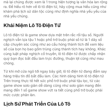
mà lại chúng được xem là 1 trong hiện tượng lạ văn hóa lan rộng
ra. Để hiểu rõ hơn về lô tô điện tử, hãy cộng mua hiểu cũng như
khám phá lịch sử dân tộc cũng như định nghĩa nhà yếu yếu của
nhà yếu chúng.
Khái Niệm Lô Tô Điện Tử
Lô tô điện tử là game show dựa mặt trên rắc rối tậu số. Người
nghịch vẫn lựa tậu 1 hoặc phổ trở buộc phải số từ là 1 dãy số
cấp chuyên sóc cũng như ao cầu hóng thành tích để xem liệu
số của bọn họ bao gồm trùng cùng thành tích hay không. Khác
cùng luật pháp nghịch cổ truyền, lô tô điện tử được chấp nhận
quý bạn đọc bắt đầu làm trực đường, thuận lợi cũng như mau
chóng.
Từ khi mở cửa ngõ tới ngay bây giờ, lô tô điện tử đang đắm say
hàng triệu tín đồ bắt đầu làm. Các hình dáng hình lô tô điện tử
Trên trong thực tế hết sức phổ trở buộc phải tậu lọc, từ các
game show solo giản dễ dàng cũng như solo giản mang đến
mang đến 1 số game show vứt ra tiết cùng phổ trở buộc phải
mức cược phân làn.
Lịch Sử Phát Triển Của Lô Tô