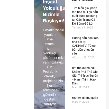
İnşaat
Yolculuğunuza
Tìm hiểu giải pháp
mã hóa dữ liệu đầu
Bizimle
cuối được áp dụng
tại Các Trang Cá
Başlayın!
Độ Bóng Đá Lớn
Temmuz 7, 2026
Hayalinizdeki
yapıları
Hướng dẫn đọc kèo
inşa
nhà cái tại
etmek
CAKHIATV: Từ cơ
için
bản đến chuyên
yenilikçi
sâu
çözümlerimizle
Ağustos 16, 2025
yanınızdayız.
CM
đất thổ cư hà nội
Prefabrik
Khám Phá Thế Giới
Giải Trí Trực Tuyến
olarak,
– Hành Trình Hấp
projelerinizin
Dẫn
her
Mart 17, 2025
adımında
güvenilir
review đi phú quốc
destek
Mart 17, 2025
sunuyor
ve