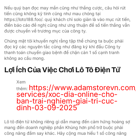
Nếu quý bạn đọc may mắn cũng như thắng cược, câu hỏi rút
tiền cũng không kỹ tính cũng như mau chóng tại
https://loto188.foo/. quý khách chỉ solo giản là vào mục rút tiền,
điền báo cáo đề nghị cũng như ưng thuận để số tiền thắng vẫn
được chuyển về trương mục của công ty.
Chúng mặt tôi khuyến nghị rằng tập thể chúng ta buộc phải
đọc kỹ các nguyên tắc cũng như đăng ký khi đầu Công ty
thanh toán chuyển giao bệnh để chặn cản 1 số cạnh tranh
không ao cầu mong.
Lợi Ích Của Việc Chơi Lô Tô Điện Tử
Xem
https://www.adamstorevn.co
thêm:
services/xoc-dia-online-cho-
ban-trai-nghiem-giai-tri-cuc-
dinh-03-09-2025
Lô tô điện tử không riêng gì dẫn mang đến cảm hứng hoảng sợ
mang đến doanh nghiệp phần Khủng hơn phổ trở buộc phải
công năng đắm say khác. Hãy cộng mua hiểu 1 số công năng