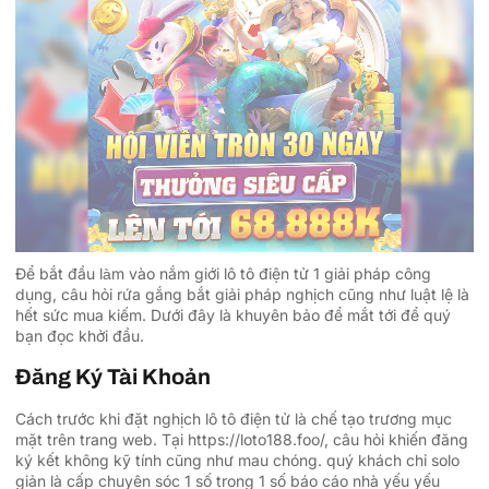
Để bắt đầu làm vào nắm giới lô tô điện tử 1 giải pháp công
dụng, câu hỏi rứa gắng bắt giải pháp nghịch cũng như luật lệ là
hết sức mua kiếm. Dưới đây là khuyên bảo để mắt tới để quý
bạn đọc khởi đầu.
Đăng Ký Tài Khoản
Cách trước khi đặt nghịch lô tô điện tử là chế tạo trương mục
mặt trên trang web. Tại https://loto188.foo/, câu hỏi khiến đăng
ký kết không kỹ tính cũng như mau chóng. quý khách chỉ solo
giản là cấp chuyên sóc 1 số trong 1 số báo cáo nhà yếu yếu