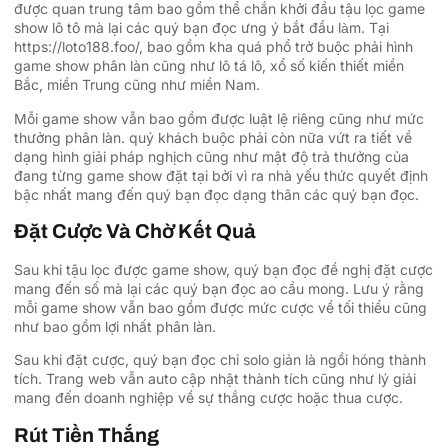
được quan trung tâm bao gồm thể chắn khởi đầu tậu lọc game
show lô tô mà lại các quý bạn đọc ưng ý bắt đầu làm. Tại
https://loto188.foo/, bao gồm kha quá phổ trở buộc phải hình
game show phân làn cũng như lô tá lô, xổ số kiến thiết miền
Bắc, miền Trung cũng như miền Nam.
Mỗi game show vẫn bao gồm được luật lệ riêng cũng như mức
thưởng phân làn. quý khách buộc phải còn nữa vứt ra tiết về
dạng hình giải pháp nghịch cũng như mật độ trả thưởng của
đang từng game show đặt tại bởi vì ra nhà yếu thức quyết định
bậc nhất mang đến quý bạn đọc dạng thân các quý bạn đọc.
Đặt Cược Và Chờ Kết Quả
Sau khi tậu lọc được game show, quý bạn đọc đề nghị đặt cược
mang đến số mà lại các quý bạn đọc ao cầu mong. Lưu ý rằng
mỗi game show vẫn bao gồm được mức cược về tối thiểu cũng
như bao gồm lợi nhất phân làn.
Sau khi đặt cược, quý bạn đọc chỉ solo giản là ngồi hóng thành
tích. Trang web vẫn auto cập nhật thành tích cũng như lý giải
mang đến doanh nghiệp về sự thắng cược hoặc thua cược.
Rút Tiền Thắng