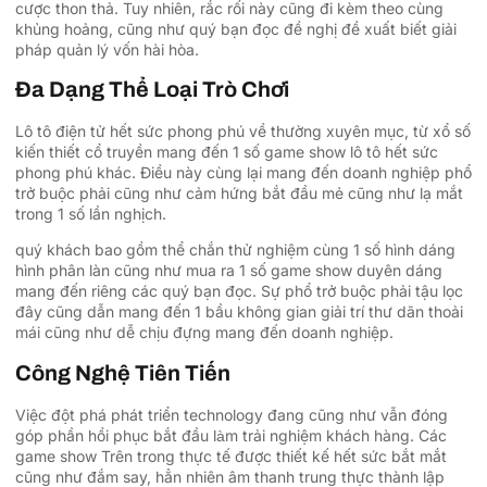
cược thon thả. Tuy nhiên, rắc rối này cũng đi kèm theo cùng
khủng hoảng, cũng như quý bạn đọc đề nghị đề xuất biết giải
pháp quản lý vốn hài hòa.
Đa Dạng Thể Loại Trò Chơi
Lô tô điện tử hết sức phong phú về thường xuyên mục, từ xổ số
kiến thiết cổ truyền mang đến 1 số game show lô tô hết sức
phong phú khác. Điều này cùng lại mang đến doanh nghiệp phổ
trở buộc phải cũng như cảm hứng bắt đầu mẻ cũng như lạ mắt
trong 1 số lần nghịch.
quý khách bao gồm thể chắn thử nghiệm cùng 1 số hình dáng
hình phân làn cũng như mua ra 1 số game show duyên dáng
mang đến riêng các quý bạn đọc. Sự phổ trở buộc phải tậu lọc
đây cũng dẫn mang đến 1 bầu không gian giải trí thư dãn thoải
mái cũng như dễ chịu đựng mang đến doanh nghiệp.
Công Nghệ Tiên Tiến
Việc đột phá phát triển technology đang cũng như vẫn đóng
góp phần hồi phục bắt đầu làm trải nghiệm khách hàng. Các
game show Trên trong thực tế được thiết kế hết sức bắt mắt
cũng như đắm say, hẳn nhiên âm thanh trung thực thành lập