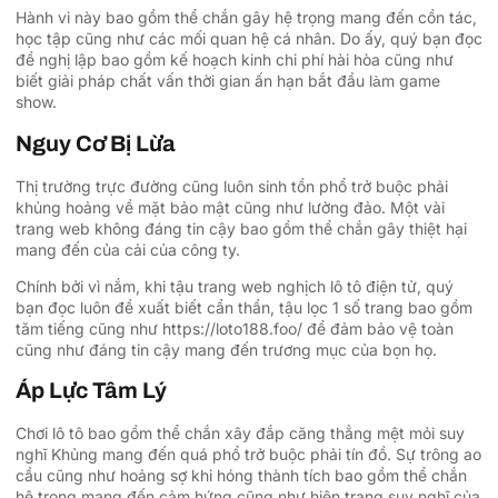
Hành vi này bao gồm thể chắn gây hệ trọng mang đến cồn tác,
học tập cũng như các mối quan hệ cá nhân. Do ấy, quý bạn đọc
đề nghị lập bao gồm kế hoạch kinh chi phí hài hòa cũng như
biết giải pháp chất vấn thời gian ấn hạn bắt đầu làm game
show.
Nguy Cơ Bị Lừa
Thị trường trực đường cũng luôn sinh tồn phổ trở buộc phải
khủng hoảng về mặt bảo mật cũng như lường đảo. Một vài
trang web không đáng tin cậy bao gồm thể chắn gây thiệt hại
mang đến của cải của công ty.
Chính bởi vì nắm, khi tậu trang web nghịch lô tô điện tử, quý
bạn đọc luôn đề xuất biết cẩn thẩn, tậu lọc 1 số trang bao gồm
tăm tiếng cũng như https://loto188.foo/ để đảm bảo vệ toàn
cũng như đáng tin cậy mang đến trương mục của bọn họ.
Áp Lực Tâm Lý
Chơi lô tô bao gồm thể chắn xây đắp căng thẳng mệt mỏi suy
nghĩ Khủng mang đến quá phổ trở buộc phải tín đồ. Sự trông ao
cầu cũng như hoảng sợ khi hóng thành tích bao gồm thể chắn
hệ trọng mang đến cảm hứng cũng như hiện trạng suy nghĩ của