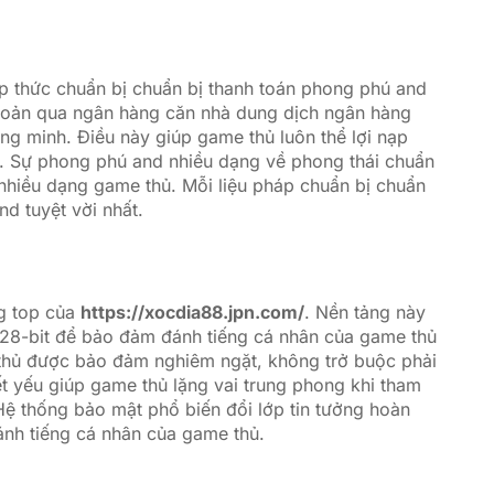
p thức chuẩn bị chuẩn bị thanh toán phong phú and
khoản qua ngân hàng căn nhà dung dịch ngân hàng
ông minh. Điều này giúp game thủ luôn thể lợi nạp
ng. Sự phong phú and nhiều dạng về phong thái chuẩn
 nhiều dạng game thủ. Mỗi liệu pháp chuẩn bị chuẩn
d tuyệt vời nhất.
g top của
https://xocdia88.jpn.com/
. Nền tảng này
28-bit để bảo đảm đánh tiếng cá nhân của game thủ
 thủ được bảo đảm nghiêm ngặt, không trở buộc phải
ết yếu giúp game thủ lặng vai trung phong khi tham
 Hệ thống bảo mật phổ biến đổi lớp tin tưởng hoàn
ánh tiếng cá nhân của game thủ.