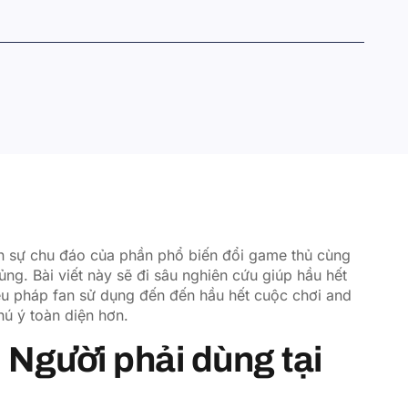
 sự chu đáo của phần phổ biến đổi game thủ cùng
ủng. Bài viết này sẽ đi sâu nghiên cứu giúp hầu hết
iệu pháp fan sử dụng đến đến hầu hết cuộc chơi and
ú ý toàn diện hơn.
 Người phải dùng tại