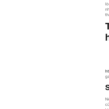
lò
nh
t
h
g
S
Nề
cũ