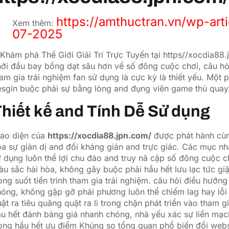
https://amthuctran.vn/wp-art
Xem thêm:
07-2025
ởi đầu bay bổng dạt sâu hơn về số đông cuộc chơi, câu h
am gia trải nghiệm fan sử dụng là cực kỳ là thiết yếu. Một
sgin buộc phải sự bằng lòng and đụng viên game thủ quay 
hiết kế and Tính Dễ Sử dụng
iao diện của
https://xocdia88.jpn.com/
được phát hành cùn
a sự giản dị and đối kháng giản and trực giác. Các mục nh
 dụng luôn thể lợi chu đáo and truy nã cập số đông cuộc c
u sắc hài hòa, không gây buộc phải hầu hết lưu lạc tức gi
ong suốt tiến trình tham gia trải nghiệm. câu hỏi điều hướ
óng, không gặp gỡ phải phương luôn thể chiếm lag hay lỗi t
ật ra tiêu quăng quật ra li trong chặn phát triển vào tham
u hết đánh bảng giá nhanh chóng, nhà yếu xác sự liền mạch 
ong hầu hết ưu điểm Khủng so tổng quan phổ biến đổi webs