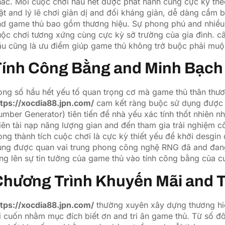
hác. Mỗi cuộc chơi hầu hết được phát hành cùng cực kỳ t
ật and lý lẽ chơi giản dị and đối kháng giản, dễ dàng cầm 
nd game thủ bao gồm thương hiệu. Sự phong phú and nhiều
ộc chơi tương xứng cùng cực kỳ sở trường của gia đình. câ
ầu cũng là ưu điểm giúp game thủ không trở buộc phải muộ
Tính Công Bằng and Minh Bạch
ong số hầu hết yếu tố quan trọng cơ mà game thủ thân thươ
ttps://xocdia88.jpn.com/
cam kết ràng buộc sử dụng được
mber Generator) tiên tiến để nhà yếu xác tính thốt nhiên nh
iên tài nạp năng lượng gian and đến tham gia trải nghiệm
ong thành tích cuộc chơi là cực kỳ thiết yếu để khởi desgi
ụng được quan vai trung phong công nghệ RNG đã and đan
ng lên sự tin tưởng của game thủ vào tính công bằng của c
Chương Trình Khuyến Mãi and 
ttps://xocdia88.jpn.com/
thường xuyên xây dựng thương hi
i cuốn nhằm mục đích biết ơn and tri ân game thủ. Từ số 