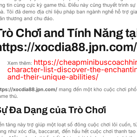
ng tin cùng cực kỳ game thủ. Điều này cũng thuyết trình s
à. Tôi đã demo địa chỉ liệu pháp ban ngành nghề hỗ trợ gi
hân thương and chu đáo.
Trò Chơi and Tính Năng tạ
https://xocdia88.jpn.com/
https://cheapminibuscoachhi
Xem thêm:
character-list-discover-the-enchant
and-their-unique-abilities/
ttps://xocdia88.jpn.com/
mang đến một kho cuộc chơi phổ t
ame thủ.
ự Đa Dạng của Trò Chơi
n tảng này trợ giúp một loạt số đông cuộc chơi lôi cuốn, 
ng như xóc đĩa, baccarat, đến hầu hết cuộc chơi thanh ta