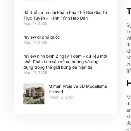
đất thổ cư hà nội Khám Phá Thế Giới Giải Trí
Trực Tuyến – Hành Trình Hấp Dẫn
Mart 17, 2025
Sự
Tr
review đi phú quốc
vấ
Mart 17, 2025
đ
kh
review ninh bình 2 ngày 1 đêm – dữ liệu mới
ch
nhất Phân tích sâu về xu hướng và ứng
cu
dụng trong thế giới bóng đá hiện đại
gồ
Mart 17, 2025
Mimari Proje ve 3D Modelleme
Hizmeti
Mỗ
Kasım 2, 2024
đ
a
xu
tí
Kh