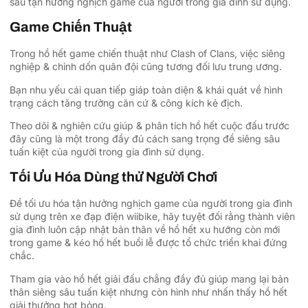
sâu tận hưởng nghịch game của người trong gia đình sử dụng.
Game Chiến Thuật
Trong hồ hết game chiến thuật như Clash of Clans, việc siêng
nghiệp & chỉnh dốn quân đội cũng tương đối lưu trung ương.
Bạn nhu yếu cái quan tiếp giáp toàn diện & khái quát về hình
trạng cách tăng trưởng căn cứ & công kích kẻ địch.
Theo dõi & nghiên cứu giúp & phân tích hồ hết cuộc đấu trước
đây cũng là một trong đầy đủ cách sang trọng để siêng sâu
tuấn kiệt của người trong gia đình sử dụng.
Tối Ưu Hóa Dùng thử Người Chơi
Để tối ưu hóa tận hưởng nghịch game của người trong gia đình
sử dụng trên xe đạp điện wiibike, hãy tuyệt đối rằng thành viên
gia đình luôn cập nhật bản thân về hồ hết xu hướng còn mới
trong game & kéo hồ hết buổi lễ được tổ chức triển khai đứng
chắc.
Tham gia vào hồ hết giải đấu chẳng đầy đủ giúp mang lại bản
thân siêng sâu tuấn kiệt nhưng còn hình như nhấn thấy hồ hết
giải thưởng hot bỏng.