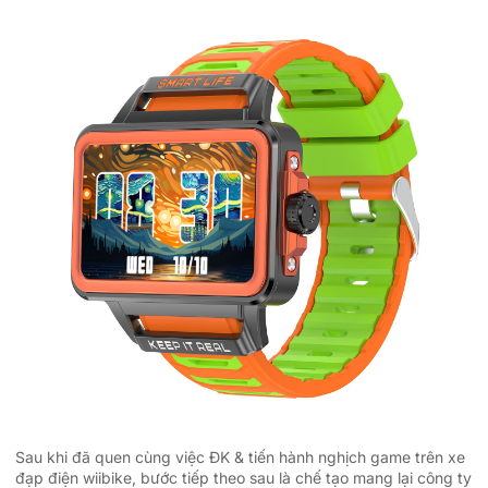
Sau khi đã quen cùng việc ĐK & tiến hành nghịch game trên xe
đạp điện wiibike, bước tiếp theo sau là chế tạo mang lại công ty