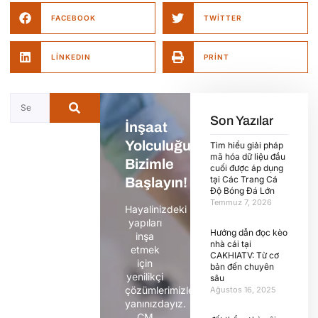
FACEBOOK
TWITTER
LINKEDIN
PRINT
Son Yazılar
İnşaat
Yolculuğunuza
Tìm hiểu giải pháp
mã hóa dữ liệu đầu
Bizimle
cuối được áp dụng
tại Các Trang Cá
Başlayın!
Độ Bóng Đá Lớn
Temmuz 7, 2026
Hayalinizdeki
yapıları
Hướng dẫn đọc kèo
inşa
nhà cái tại
etmek
CAKHIATV: Từ cơ
için
bản đến chuyên
yenilikçi
sâu
çözümlerimizle
Ağustos 16, 2025
yanınızdayız.
CM