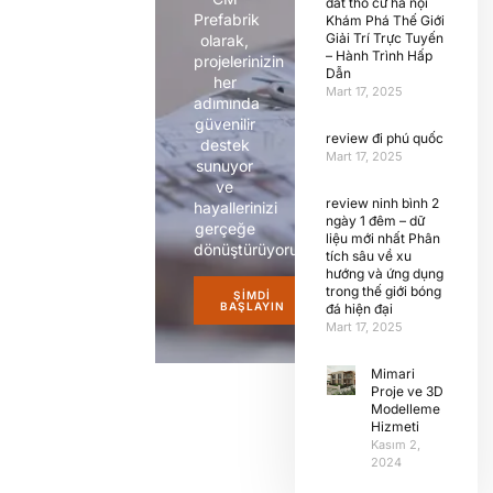
đất thổ cư hà nội
Prefabrik
Khám Phá Thế Giới
Giải Trí Trực Tuyến
olarak,
– Hành Trình Hấp
projelerinizin
Dẫn
her
Mart 17, 2025
adımında
güvenilir
review đi phú quốc
destek
Mart 17, 2025
sunuyor
ve
review ninh bình 2
hayallerinizi
ngày 1 đêm – dữ
gerçeğe
liệu mới nhất Phân
dönüştürüyoruz.
tích sâu về xu
hướng và ứng dụng
trong thế giới bóng
ŞIMDI
BAŞLAYIN
đá hiện đại
Mart 17, 2025
Mimari
Proje ve 3D
Modelleme
Hizmeti
Kasım 2,
2024