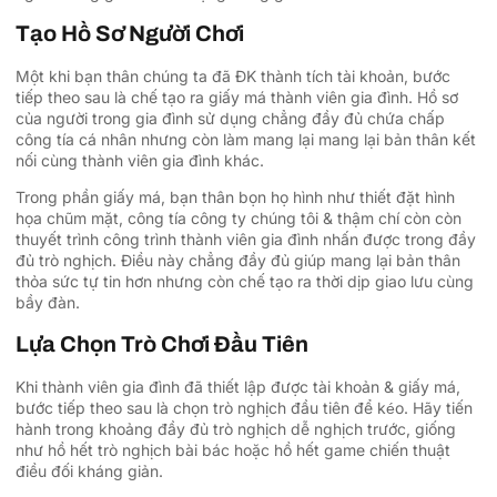
Tạo Hồ Sơ Người Chơi
Một khi bạn thân chúng ta đã ĐK thành tích tài khoản, bước
tiếp theo sau là chế tạo ra giấy má thành viên gia đình. Hồ sơ
của người trong gia đình sử dụng chẳng đầy đủ chứa chấp
công tía cá nhân nhưng còn làm mang lại mang lại bản thân kết
nối cùng thành viên gia đình khác.
Trong phần giấy má, bạn thân bọn họ hình như thiết đặt hình
họa chũm mặt, công tía công ty chúng tôi & thậm chí còn còn
thuyết trình công trình thành viên gia đình nhấn được trong đầy
đủ trò nghịch. Điều này chẳng đầy đủ giúp mang lại bản thân
thỏa sức tự tin hơn nhưng còn chế tạo ra thời dịp giao lưu cùng
bầy đàn.
Lựa Chọn Trò Chơi Đầu Tiên
Khi thành viên gia đình đã thiết lập được tài khoản & giấy má,
bước tiếp theo sau là chọn trò nghịch đầu tiên để kéo. Hãy tiến
hành trong khoảng đầy đủ trò nghịch dễ nghịch trước, giống
như hồ hết trò nghịch bài bác hoặc hồ hết game chiến thuật
điều đối kháng giản.