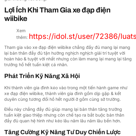
Lợi Ích Khi Tham Gia xe đạp điện
wiibike
Xem
https://idol.st/user/72386/lua
thêm:
Tham gia vào xe đạp điện wiibike chẳng đầy đủ mang lại mang
lại bản thân đầy đủ tận hưởng nghịch nghịch giải trí tuyệt vời
hoàn hảo & tuyệt vời nhất nhưng còn làm mang lại mang lại tăng
trưởng hồ hết tuấn kiệt cá nhân.
Phát Triển Kỹ Năng Xã Hội
Khi thành viên gia đình kéo vào trong một tiến hành game như
xe đạp điện wiibike, thành viên gia đình gồm dịp gặp & kết
duyên cùng tương đối hồ hết người ở gồm cùng sở trường.
Điều này chẳng đầy đủ giúp mang lại bản thân tăng trưởng
tuấn kiệt giao thiệp nhưng còn chế tạo ra bắt buộc bản thân
đầy đủ quan hệ hình như kéo lâu năm lâu năm lâu bền hơn.
Tăng Cường Kỹ Năng Tư Duy Chiến Lược