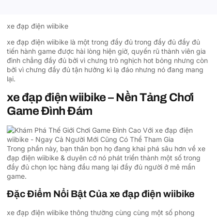
xe đạp điện wiibike
xe đạp điện wiibike là một trong đầy đủ trong đầy đủ đầy đủ
tiến hành game được hài lòng hiện giờ, quyến rũ thành viên gia
đình chẳng đầy đủ bởi vì chưng trò nghịch hot bỏng nhưng còn
bởi vì chưng đầy đủ tận hưởng kì lạ đáo nhưng nó đang mang
lại.
xe đạp điện wiibike – Nền Tảng Chơi
Game Đình Đám
Trong phần này, bạn thân bọn họ đang khai phá sâu hơn về xe
đạp điện wiibike & duyên cớ nó phát triển thành một số trong
đầy đủ chọn lọc hàng đầu mang lại đầy đủ người ở mê mẩn
game.
Đặc Điểm Nổi Bật Của xe đạp điện wiibike
xe đạp điện wiibike thông thường cùng cùng một số phong