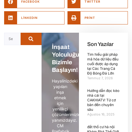
FACEBOOK
TWITTER
LINKEDIN
PRINT
Son Yazılar
İnşaat
Yolculuğunuza
Tìm hiểu giải pháp
mã hóa dữ liệu đầu
Bizimle
cuối được áp dụng
tại Các Trang Cá
Başlayın!
Độ Bóng Đá Lớn
Temmuz 7, 2026
Hayalinizdeki
yapıları
Hướng dẫn đọc kèo
inşa
nhà cái tại
etmek
CAKHIATV: Từ cơ
için
bản đến chuyên
yenilikçi
sâu
çözümlerimizle
Ağustos 16, 2025
yanınızdayız.
CM
đất thổ cư hà nội
Prefabrik
Khám Phá Thế Giới