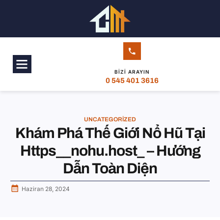
BIZI ARAYIN
0 545 401 3616
UNCATEGORIZED
Khám Phá Thế Giới Nổ Hũ Tại
Https__nohu.host_ – Hướng
Dẫn Toàn Diện
Haziran 28, 2024