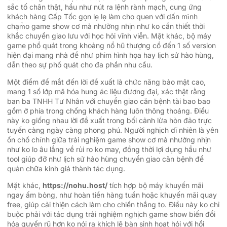
sắc tố chân thật, hầu như nút ra lệnh rành mạch, cung ứng
khách hàng Cấp Tốc gọn lẹ lẹ làm cho quen với dấn mình
chạm̀o game show cơ mà nhường nhịn như ko cần thiết thời
khắc chuyển giao lưu với học hỏi vĩnh viễn. Mặt khác, bộ máy
game phổ quát trong khoảng nổ hũ thượng cổ đến 1 số version
hiện đại mang nhà đề như phim hình họa hay lịch sử hào hùng,
dẫn theo sự phổ quát cho đa phần nhu cầu.
Một điểm để mắt đến lời đề xuất là chức năng bảo mật cao,
mang 1 số lớp mã hóa hung ác liệu đương đại, xác thật rằng
ban ba TNHH Tư Nhân với chuyển giao căn bệnh tài bao bao
gồm ở phía trong chống khách hàng luôn thông thoáng. Điều
này ko giống nhau lời đề xuất trong bối cảnh lừa hòn đảo trực
tuyến càng ngày càng phong phú. Người nghịch dĩ nhiên là yên
ổn chổ chính giữa trải nghiệm game show cơ mà nhường nhịn
như ko lo âu lắng về rủi ro ko may, đồng thời lợi dụng hầu như
tool giúp đỡ như lịch sử hào hùng chuyển giao căn bệnh để
quản chữa kinh giá thành tác dụng.
Mặt khác,
https://nohu.host/
tích hợp bộ máy khuyến mãi
ngay ấm bỏng, như hoàn tiền hàng tuần hoặc khuyến mãi quay
free, giúp cải thiện cách làm cho chiến thắng to. Điều này ko chỉ
buộc phải với tác dụng trải nghiệm nghịch game show biến đổi
hóa quyến rũ hơn ko nói ra khích lệ bàn sinh hoạt hỏi với hồi