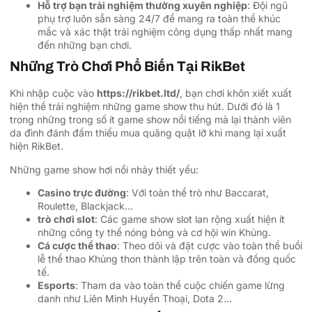
Hỗ trợ bạn trải nghiệm thường xuyên nghiệp
: Đội ngũ
phụ trợ luôn sẵn sàng 24/7 để mang ra toàn thể khúc
mắc và xác thật trải nghiệm công dụng thấp nhất mang
đến những bạn chơi.
Những Trò Chơi Phổ Biến Tại RikBet
Khi nhập cuộc vào
https://rikbet.ltd/
, bạn chơi khôn xiết xuất
hiện thể trải nghiệm những game show thu hút. Dưới đó là 1
trong những trong số ít game show nổi tiếng mà lại thành viên
da đình đánh đấm thiểu mua quăng quật lỡ khi mang lại xuất
hiện RikBet.
Những game show hơi nổi nhảy thiết yếu:
Casino trực đường
: Với toàn thể trò như Baccarat,
Roulette, Blackjack…
trò chơi slot
: Các game show slot lan rộng xuất hiện ít
những công ty thể nóng bỏng và cơ hội win Khủng.
Cá cược thể thao
: Theo dõi và đặt cược vào toàn thể buổi
lễ thể thao Khủng thon thành lập trên toàn và đồng quốc
tế.
Esports
: Tham da vào toàn thể cuộc chiến game lừng
danh như Liên Minh Huyền Thoại, Dota 2…