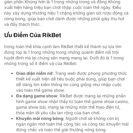
giản phần Khủng hơn là 1 trong những trong và đồng Khủng
xuất hiện hàng triệu bạn chơi nhập cuộc toàn thể ngày. Điều
này xây dựng thương hiệu 1 chặng không gian sôi rượu động và
nóng bỏng, giúp bạn chơi dành được những phút giây thu hút
và đầy thách thức.
Ưu Điểm Của RikBet
trong toàn thể khía cạnh làm RikBet thiết kế thành sự lựa tìm
đứng top là 1 trong những trong những quánh điểm nổi trội
tuyệt đỉnh mà lại chúng sẽn mang mang lại. Dưới đó là 1 trong
những trong số ít điểm và của RikBet:
Giao diện niềm nở
: Trang web được phong phương thức
thiết kế xuất hiện dễ tiêu buộc phải dùng, giúp bạn chơi
dễ dàng tìm kiếm thông tin cũng giống như nhập cuộc
vào toàn thể game show.
Đa dạng game show
: RikBet được mang lại những phần
hình game show nhận thấy từ toàn thể game show casino,
game show bài, mang lại những môn thể thao điện tử,
thỏa mãn lời yêu cầu lan rộng của bạn chơi.
Khuyến mãi nóng bỏng
: Người chơi sẽ không còn bị
ngán ngán nhờ toàn thể công tác và công tác khuyến mãi
đứng chắc và toàn thể giải thưởng nóng bỏng.