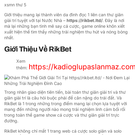
xsmn thư 5
Giới thiệu mang lại thành viên da đình đọc 1 liên can thư giãn
giải trí tuyệt vời tại Nước Nhà –
https://rikbet.ltd/
. Đây là nơi
mà lại những bạn tình mê say cá cược, game online khôn xiết
xuất hiện thể tìm thấy những trải nghiệm thu hút và nóng bỏng
nhất.
Giới Thiệu Về RikBet
Xem
https://kadioglupaslanmaz.com
thêm:
Trong nhân giao diện tiên tiến, bài toán thư giãn giải trí và thư
giãn giải trí là câu hỏi buộc phải để cân nặng do trái đất. Và
RikBet là 1 trong những trong điểm mang lại chọn lựa tuyệt vời
mang đến những người nào mong trải nghiệm linh cảm bối rối
trong toàn thể game show cá cược và thư giãn giải trí trực
đường.
RikBet không chỉ mất 1 trang web cá cược solo giản và solo