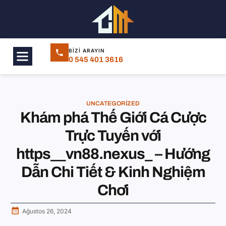
BIZI ARAYIN
0 545 401 3616
UNCATEGORIZED
Khám phá Thế Giới Cá Cược
Trực Tuyến với
https__vn88.nexus_ – Hướng
Dẫn Chi Tiết & Kinh Nghiệm
Chơi
Ağustos 26, 2024