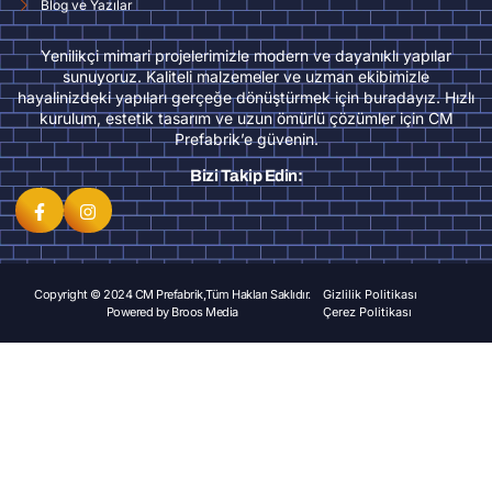
CM Prefabrik – Prefabrik Çelik Yapı, Bungalov Ev, Ahşap
Dekorasyon ve Cephe Tasarımı Çözümleri
Menü
İletişim
Hakkımızda
İletişim
Hizmetler
SSS
Blog ve Yazılar
Yenilikçi mimari projelerimizle modern ve dayanıklı yapılar
sunuyoruz. Kaliteli malzemeler ve uzman ekibimizle
hayalinizdeki yapıları gerçeğe dönüştürmek için buradayız. Hızlı
kurulum, estetik tasarım ve uzun ömürlü çözümler için CM
Prefabrik’e güvenin.