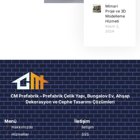
Giải Trí Trực Tuyến
olarak,
– Hành Trình Hấp
projelerinizin
Dẫn
her
Mart 17, 2025
adımında
güvenilir
review đi phú quốc
destek
Mart 17, 2025
sunuyor
ve
review ninh bình 2
hayallerinizi
ngày 1 đêm – dữ
gerçeğe
liệu mới nhất Phân
dönüştürüyoruz.
tích sâu về xu
hướng và ứng dụng
trong thế giới bóng
ŞIMDI
BAŞLAYIN
đá hiện đại
Mart 17, 2025
Mimari
Proje ve 3D
Modelleme
Hizmeti
Kasım 2,
2024