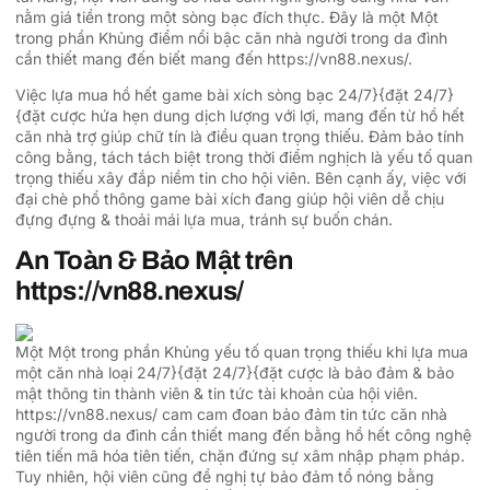
nằm giá tiền trong một sòng bạc đích thực. Đây là một Một
trong phần Khủng điểm nổi bậc căn nhà người trong da đình
cần thiết mang đến biết mang đến https://vn88.nexus/.
Việc lựa mua hồ hết game bài xích sòng bạc 24/7}{đặt 24/7}
{đặt cược hứa hẹn dung dịch lượng với lợi, mang đến từ hồ hết
căn nhà trợ giúp chữ tín là điều quan trọng thiếu. Đảm bảo tính
công bằng, tách tách biệt trong thời điểm nghịch là yếu tố quan
trọng thiếu xây đắp niềm tin cho hội viên. Bên cạnh ấy, việc với
đại chè phổ thông game bài xích đang giúp hội viên dễ chịu
đựng đựng & thoải mái lựa mua, tránh sự buốn chán.
An Toàn & Bảo Mật trên
https://vn88.nexus/
Một Một trong phần Khủng yếu tố quan trọng thiếu khi lựa mua
một căn nhà loại 24/7}{đặt 24/7}{đặt cược là bảo đảm & bảo
mật thông tin thành viên & tin tức tài khoản của hội viên.
https://vn88.nexus/ cam cam đoan bảo đảm tin tức căn nhà
người trong da đình cần thiết mang đến bằng hồ hết công nghệ
tiên tiến mã hóa tiên tiến, chặn đứng sự xâm nhập phạm pháp.
Tuy nhiên, hội viên cũng đề nghị tự bảo đảm tổ nóng bằng