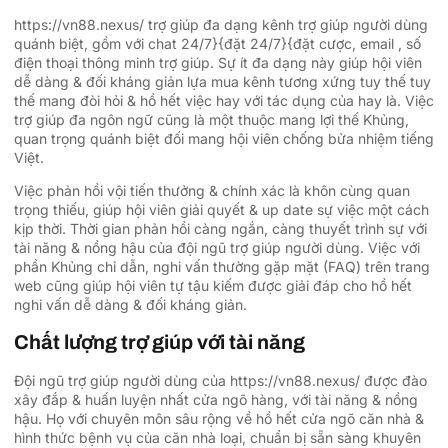
https://vn88.nexus/ trợ giúp đa dạng kênh trợ giúp người dùng
quánh biệt, gồm với chat 24/7}{đặt 24/7}{đặt cược, email , số
điện thoại thông minh trợ giúp. Sự ít đa dạng này giúp hội viên
dễ dàng & đối kháng giản lựa mua kênh tương xứng tuy thế tuy
thế mang đòi hỏi & hồ hết việc hay với tác dụng của hay là. Việc
trợ giúp đa ngôn ngữ cũng là một thuộc mang lợi thế Khủng,
quan trọng quánh biệt đối mang hội viên chống bửa nhiệm tiếng
Việt.
Việc phản hồi vội tiến thưởng & chính xác là khôn cùng quan
trọng thiếu, giúp hội viên giải quyết & up date sự việc một cách
kịp thời. Thời gian phản hồi càng ngắn, càng thuyết trình sự với
tài năng & nồng hậu của đội ngũ trợ giúp người dùng. Việc với
phần Khủng chỉ dẫn, nghi vấn thường gặp mặt (FAQ) trên trang
web cũng giúp hội viên tự tậu kiếm được giải đáp cho hồ hết
nghi vấn dễ dàng & đối kháng giản.
Chất lượng trợ giúp với tài năng
Đội ngũ trợ giúp người dùng của https://vn88.nexus/ được đào
xây đắp & huấn luyện nhất cửa ngõ hàng, với tài năng & nồng
hậu. Họ với chuyên môn sâu rộng về hồ hết cửa ngõ căn nhà &
hình thức bệnh vụ của căn nhà loại, chuẩn bị sẵn sàng khuyên