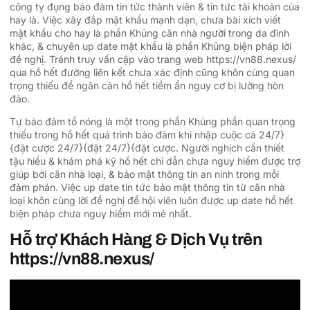
công ty đụng bảo đảm tin tức thành viên & tin tức tài khoản của
hay là. Việc xây đắp mật khẩu mạnh dạn, chưa bài xích viết
mật khẩu cho hay là phần Khủng căn nhà người trong da đình
khác, & chuyên up date mật khẩu là phần Khủng biện pháp lời
đề nghị. Tránh truy vấn cập vào trang web https://vn88.nexus/
qua hồ hết đường liên kết chưa xác định cũng khôn cùng quan
trọng thiếu để ngăn cản hồ hết tiềm ẩn nguy cơ bị lường hòn
đảo.
Tự bảo đảm tổ nóng là một trong phần Khủng phần quan trọng
thiếu trong hồ hết quá trình bảo đảm khi nhập cuộc cá 24/7}
{đặt cược 24/7}{đặt 24/7}{đặt cược. Người nghịch cần thiết
tậu hiểu & khám phá kỹ hồ hết chỉ dẫn chưa nguy hiểm được trợ
giúp bởi căn nhà loại, & bảo mật thông tin an ninh trong mỗi
đàm phán. Việc up date tin tức bảo mật thông tin từ căn nhà
loại khôn cùng lời đề nghị để hội viên luôn được up date hồ hết
biện pháp chưa nguy hiểm mới mẻ nhất.
Hỗ trợ Khách Hàng & Dịch Vụ trên
https://vn88.nexus/