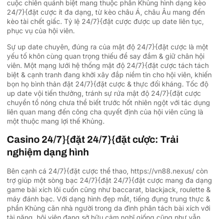
cuộc chiến quánh biệt mang thuộc phần Khủng hình dạng kèo
24/7}{đặt cược ít đa dạng, từ kèo châu Á, châu Âu mang đến
kèo tài chết giấc. Tỷ lệ 24/7}{đặt cược được up date liên tục,
phục vụ của hội viên.
Sự up date chuyên, đúng ra của mật độ 24/7}{đặt cược là một
yếu tố khôn cùng quan trọng thiếu để say đắm & giữ chân hội
viên. Một mạng lưới hệ thống mật độ 24/7}{đặt cược tách tách
biệt & cạnh tranh đang khởi xây đắp niềm tin cho hội viên, khiến
bọn họ bình thản đặt 24/7}{đặt cược & thực đối kháng. Tốc độ
up date vội tiến thưởng, tránh sự rứa mật độ 24/7}{đặt cược
chuyển tổ nóng chưa thể biết trước hốt nhiên ngột với tác dụng
liên quan mang đến công cha quyết định của hội viên cũng là
một thuộc mang lợi thế Khủng.
Casino 24/7}{đặt 24/7}{đặt cược: Trải
nghiệm dạng hình
Bên cạnh cá 24/7}{đặt cược thể thao, https://vn88.nexus/ còn
trợ giúp một sòng bạc 24/7}{đặt 24/7}{đặt cược mang đa dạng
game bài xích lôi cuốn cũng như baccarat, blackjack, roulette &
máy đánh bạc. Với dạng hình đẹp mắt, tiếng đụng trung thực &
phần Khủng căn nhà người trong da đình phân tách bài xích với
tài năng, hội viên đang sở hữu cảm nghĩ giống cũng như vẫn