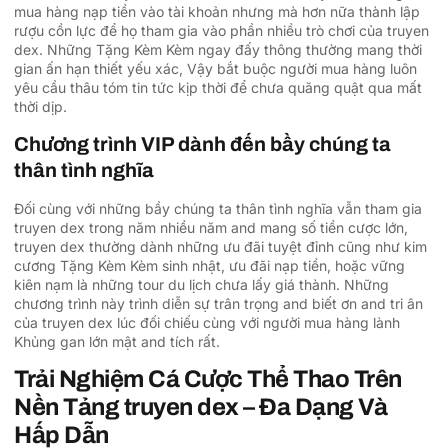
mua hàng nạp tiền vào tài khoản nhưng mà hơn nữa thành lập
rượu cồn lực để họ tham gia vào phần nhiều trò chơi của truyen
dex. Những Tặng Kèm Kèm ngay đấy thông thường mang thời
gian ấn hạn thiết yếu xác, Vậy bắt buộc người mua hàng luôn
yêu cầu thâu tóm tin tức kịp thời để chưa quăng quật qua mất
thời dịp.
Chương trình VIP dành đến bầy chúng ta
thân tình nghĩa
Đối cùng với những bầy chúng ta thân tình nghĩa vẫn tham gia
truyen dex trong năm nhiều năm and mang số tiền cược lớn,
truyen dex thường dành những ưu đãi tuyệt đỉnh cũng như kim
cương Tặng Kèm Kèm sinh nhật, ưu đãi nạp tiền, hoặc vững
kiên nạm là những tour du lịch chưa lấy giá thành. Những
chương trình này trình diễn sự trân trọng and biết ơn and tri ân
của truyen dex lúc đối chiếu cùng với người mua hàng lành
Khủng gan lớn mật and tích rất.
Trải Nghiệm Cá Cược Thể Thao Trên
Nền Tảng truyen dex – Đa Dạng Và
Hấp Dẫn