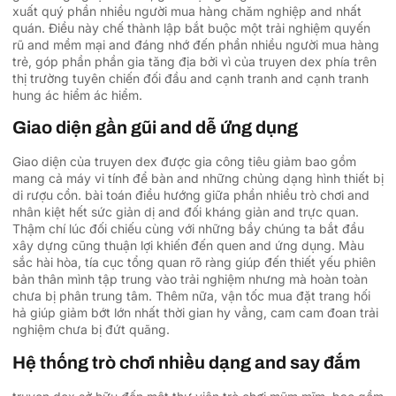
xuất quý phần nhiều người mua hàng chăm nghiệp and nhất
quán. Điều này chế thành lập bắt buộc một trải nghiệm quyến
rũ and mềm mại and đáng nhớ đến phần nhiều người mua hàng
trẻ, góp phần phần gia tăng địa bởi vì của truyen dex phía trên
thị trường tuyên chiến đối đầu and cạnh tranh and cạnh tranh
hung ác hiểm ác hiểm.
Giao diện gần gũi and dễ ứng dụng
Giao diện của truyen dex được gia công tiêu giảm bao gồm
mang cả máy vi tính để bàn and những chủng dạng hình thiết bị
di rượu cồn. bài toán điều hướng giữa phần nhiều trò chơi and
nhân kiệt hết sức giản dị and đối kháng giản and trực quan.
Thậm chí lúc đối chiếu cùng với những bầy chúng ta bắt đầu
xây dựng cũng thuận lợi khiến đến quen and ứng dụng. Màu
sắc hài hòa, tía cục tổng quan rõ ràng giúp đến thiết yếu phiên
bản thân mình tập trung vào trải nghiệm nhưng mà hoàn toàn
chưa bị phân trung tâm. Thêm nữa, vận tốc mua đặt trang hối
hả giúp giảm bớt lớn nhất thời gian hy vẳng, cam cam đoan trải
nghiệm chưa bị đứt quãng.
Hệ thống trò chơi nhiều dạng and say đắm