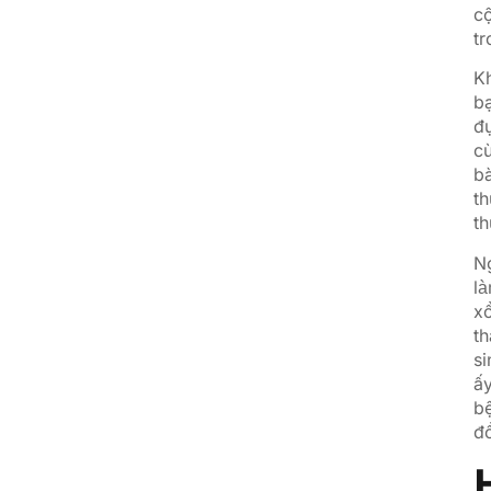
cộ
tr
K
bạ
đụ
cù
bà
t
th
N
la
x
th
si
ấy
b
đồ