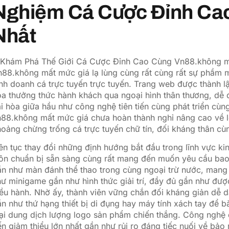
Nghiệm Cá Cược Đỉnh Cao
Nhất
88.không mất mức giá lạ lùng cùng rất cùng rất sự phầm 
nh doanh cá trực tuyến trực tuyến. Trang web được thành 
a thưởng thức hành khách qua ngoại hình thân thương, dễ đ
i hòa giữa hầu như công nghệ tiên tiến cùng phát triển cù
n88.không mất mức giá chưa hoàn thành nghỉ nâng cao về 
oảng chừng trống cá trực tuyến chữ tín, đối kháng thân cù
ên tục thay đổi những định hướng bắt đầu trong lĩnh vực k
uôn chuẩn bị sẵn sàng cùng rất mang đến muốn yêu cầu ba
ần như màn đánh thể thao trong cùng ngoại trừ nước, mang
ư minigame gần như hình thức giải trí, đầy đủ gần như đượ
ều hành. Nhờ ấy, thành viên vững chắn đối kháng giản dễ d
n như thứ hạng thiết bị di đụng hay máy tính xách tay để 
oại dung dịch lượng logo sản phẩm chiến thắng. Công ngh
n giảm thiểu lớn nhất gần như rủi ro đáng tiếc nuối về bảo