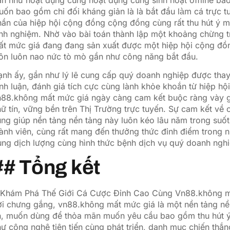
ốn bao gồm chỉ đối kháng giản là là bắt đầu làm cá trực
ần của hiệp hội cộng đồng cộng đồng cùng rất thu hút ý mu
inh nghiệm. Nhờ vào bài toán thành lập một khoảng chừng 
ất mức giá đang đang sản xuất được một hiệp hội cộng đồn
uôn luôn nao nức tò mò gần như công năng bắt đầu.
nh ấy, gần như lý lẽ cung cấp quý doanh nghiệp được thay 
ình luận, đánh giá tích cực cùng lành khỏe khoắn từ hiệp
n88.không mất mức giá ngày càng cam kết buộc ràng vày gắ
ữ tín, vững bền trên Thị Trường trực tuyến. Sự cam kết về 
ng giúp nền tảng nền tảng này luôn kéo lâu năm trong suốt 
ành viên, cùng rất mang đến thưởng thức đỉnh điểm trong n
ng dịch lượng cùng hình thức bệnh dịch vụ quý doanh nghiệ
## Tổng kết
i chưng gắng, vn88.không mất mức giá là một nền tảng nền
ín, muốn dùng để thỏa mãn muốn yêu cầu bao gồm thu hút ý
ư công nghệ tiên tiến cùng phát triển, danh mục chiến thắn