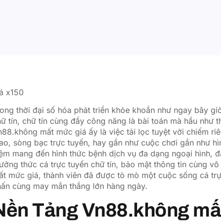
á x150
ong thời đại số hóa phát triển khỏe khoắn như ngay bây giờ
ữ tín, chữ tín cùng đầy công năng là bài toán mà hầu như
88.không mất mức giá ấy là việc tải lọc tuyệt vời chiếm r
ao, sòng bạc trực tuyến, hay gần như cuộc chơi gần như hìn
iệm mang đến hình thức bệnh dịch vụ đa dạng ngoại hình,
ưởng thức cá trực tuyến chữ tín, bảo mật thông tin cùng v
t mức giá, thành viên đã được tò mò một cuộc sống cá trự
hấn cùng may mắn thắng lớn hàng ngày.
Nền Tảng Vn88.không mất 