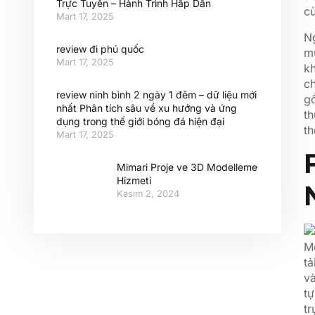
Trực Tuyến – Hành Trình Hấp Dẫn
cù
Mart 17, 2025
Ng
review đi phú quốc
mu
Mart 17, 2025
k
ch
review ninh bình 2 ngày 1 đêm – dữ liệu mới
gồ
nhất Phân tích sâu về xu hướng và ứng
t
dụng trong thế giới bóng đá hiện đại
th
Mart 17, 2025
Mimari Proje ve 3D Modelleme
Hizmeti
Kasım 2, 2024
Mộ
tả
và
tự
tr