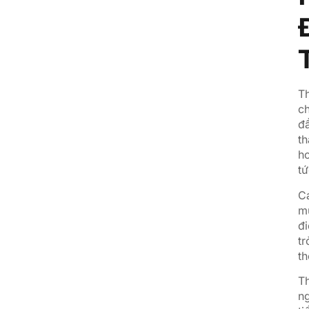
Th
ch
đ
th
ho
tứ
Cá
m
đi
tr
th
T
ng