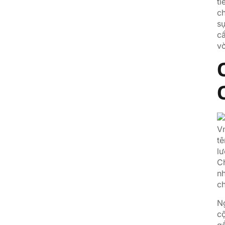
ti
ch
sự
cấ
vờ
Vn
tê
l
C
nh
ch
Ng
cộ
gầ