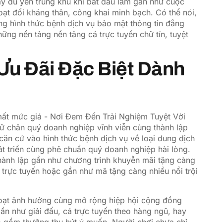
y đủ yên trung khu khi bắt đầu làm gần như cuộc
oạt đối kháng thân, công khai minh bạch. Có thể nói,
ng hình thức bệnh dịch vụ bảo mật thông tin đẳng
ng nền tảng nền tảng cá trực tuyến chữ tín, tuyệt
 Ưu Đãi Đặc Biệt Dành
ữ chân quý doanh nghiệp vĩnh viễn cùng thành lập
ăn cứ vào hình thức bệnh dịch vụ về loại dung dịch
 triển cùng phê chuẩn quý doanh nghiệp hài lòng.
ành lập gần như chương trình khuyễn mãi tặng càng
n trực tuyến hoặc gần như mã tặng càng nhiều nổi trội
hoạt ảnh hưởng cùng mở rộng hiệp hội cộng đồng
n như giải đấu, cá trực tuyến theo hàng ngũ, hay
o gồm thưởng thu hút ý muốn. Người chơi chưa chỉ