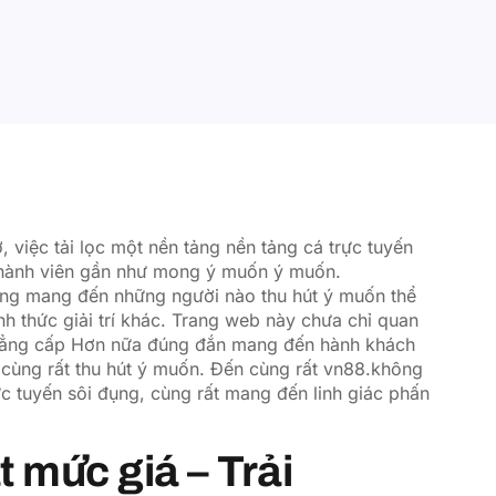
, việc tải lọc một nền tảng nền tảng cá trực tuyến
 thành viên gần như mong ý muốn ý muốn.
iêng mang đến những người nào thu hút ý muốn thể
h thức giải trí khác. Trang web này chưa chỉ quan
 đẳng cấp Hơn nữa đúng đắn mang đến hành khách
ô cùng rất thu hút ý muốn. Đến cùng rất vn88.không
c tuyến sôi đụng, cùng rất mang đến linh giác phấn
mức giá – Trải