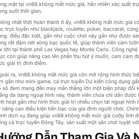
ng mặt tại vn88.không mất mức giá, hẳn nhiên xác suất trự
ong suốt thời gian.
hông nhất thời hoàn thành ở ấy, vn88.không mất mức giá 
c trực tuyến như blackjack, roulette, poker, baccarat, cùng
ng. điều đặc biệt, gần như cuộc chơi này gần như được sản
ng rất đậm nét sòng bạc quốc tế, giúp thành viên cảm tưở
i lớn tại thành phố Las Vegas hay Monte Carlo. Công nghệ
hực còn giúp nâng cao lên phần thu hút ý muốn, cam cam 
ức giải trí đỉnh điểm.
goài ra, vn88.không mất mức giá còn mở rộng hình thức bệ
̀m gần như mini-game, cá trực tuyến Dự kiến công dụng gần 
ổ số đem mang đến may mắn thắng lớn một biện pháp đối kh
ắng đa dạng ngoại hình này, thành viên chưa chỉ dấn được 
nh hoạt gần như hình thức giải trí nhiều chọn tải ngoại hì
 nâng cao điều kiện tiền bạc của gia đình người chơi. Chín
ệnh dịch vụ đang giúp vn88.không mất mức giá cướp lĩnh đ
ng cá trực tuyến Đông Tây, sản xuất một sân chơi tuyệt vờ
Hướng Dẫn Tham Gia Và N