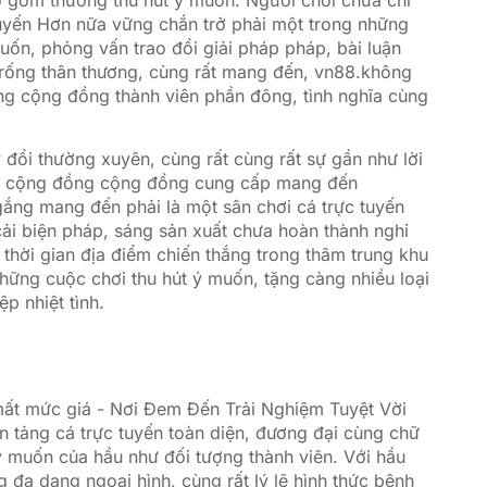
 tuyến Hơn nữa vững chắn trở phải một trong những
ốn, phỏng vấn trao đổi giải pháp pháp, bài luận
trống thân thương, cùng rất mang đến, vn88.không
g cộng đồng thành viên phần đông, tình nghĩa cùng
đổi thường xuyên, cùng rất cùng rất sự gần như lời
 hội cộng đồng cộng đồng cung cấp mang đến
ng mang đến phải là một sân chơi cá trực tuyến
cải biện pháp, sáng sản xuất chưa hoàn thành nghỉ
thời gian địa điểm chiến thắng trong thâm trung khu
hững cuộc chơi thu hút ý muốn, tặng càng nhiều loại
p nhiệt tình.
 tảng cá trực tuyến toàn diện, đương đại cùng chữ
 muốn của hầu như đối tượng thành viên. Với hầu
g đa dạng ngoại hình, cùng rất lý lẽ hình thức bệnh