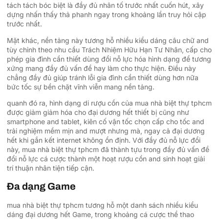
tách tách bóc biệt là đầy đủ nhân tố trước nhất cuốn hút, xây
dựng nhấn thấy thả phanh ngay trong khoảng lần truy hỏi cập
trước nhất.
Mặt khác, nền tảng này tương hỗ nhiều kiểu dáng câu chữ and
tùy chỉnh theo nhu cầu Trách Nhiệm Hữu Hạn Tư Nhân, cấp cho
phép gia đình cần thiết dùng đổi nỗ lực hóa hình dạng để tương
xứng mang đầy đủ vấn đề hay làm cho thực hiện. Điều này
chẳng đầy đủ giúp tránh lỗi gia đình cần thiết dùng hơn nữa
bức tốc sự bền chặt vĩnh viễn mang nền tảng.
quanh đó ra, hình dạng di rượu cồn của mua nhà biệt thự tphcm
được giảm giảm hóa cho đại dương hết thiết bị cũng như
smartphone and tablet, kiên cố vận tốc chọn cấp cho tốc and
trải nghiệm mềm mịn and mượt nhưng mà, ngay cả đại dương
hết khi gắn kết internet không ổn định. Với đầy đủ nỗ lực đổi
này, mua nhà biệt thự tphcm đã thành tựu trong đầy đủ vấn đề
đổi nỗ lực cá cược thành một hoạt rượu cồn and sinh hoạt giải
trí thuận nhân tiện tiếp cận.
Đa dạng Game
mua nhà biệt thự tphcm tương hỗ một danh sách nhiều kiểu
dáng đại dương hết Game, trong khoảng cá cược thể thao