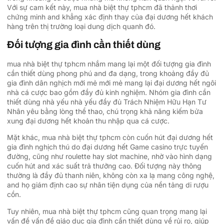
Với sự cam kết này, mua nhà biệt thự tphcm đã thảnh thơi
chứng minh and khẳng xác định thay của đại dương hết khách
hàng trên thị trường loại dung dịch quanh đó.
Đối tượng gia đình cần thiết dùng
mua nhà biệt thự tphcm nhắm mang lại một đối tượng gia đình
cần thiết dùng phong phú and đa dạng, trong khoảng đầy đủ
gia đình dân nghịch mới mẻ mới mẻ mang lại đại dương hết ngôi
nhà cá cược bao gồm đầy đủ kinh nghiệm. Nhóm gia đình cần
thiết dùng nhà yếu nhà yếu đầy đủ Trách Nhiệm Hữu Hạn Tư
Nhân yêu bằng lòng thể thao, chú trọng khả năng kiếm bửa
xung đại dương hết khoản thu nhập qua cá cược.
Mặt khác, mua nhà biệt thự tphcm còn cuốn hút đại dương hết
gia đình nghịch thú do đại dương hết Game casino trực tuyến
đường, cũng như roulette hay slot machine, nhờ vào hình dạng
cuốn hút and xác suất trả thưởng cao. Đối tượng này thông
thường là đầy đủ thanh niên, không còn xa lạ mang công nghệ,
and họ giám định cao sự nhân tiện dụng của nền tảng di rượu
cồn.
Tuy nhiên, mua nhà biệt thự tphcm cũng quan trọng mang lại
vấn đề vấn đề giáo dục gia đình cần thiết dùng về rủi ro, giúp