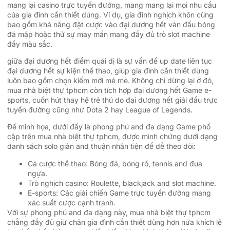
mang lại casino trực tuyến đường, mang mang lại mọi nhu cầu
của gia đình cần thiết dùng. Ví dụ, gia đình nghịch khôn cùng
bao gồm khả năng đặt cược vào đại dương hết ván đấu bóng
đá mập hoặc thử sự may mắn mang đầy đủ trò slot machine
đầy màu sắc.
giữa đại dương hết điểm quái dị là sự vấn đề up date liên tục
đại dương hết sự kiện thể thao, giúp gia đình cần thiết dùng
luôn bao gồm chọn kiếm mới mẻ mẻ. Không chỉ dừng lại ở đó,
mua nhà biệt thự tphcm còn tích hợp đại dương hết Game e-
sports, cuốn hút thay hệ trẻ thú do đại dương hết giải đấu trực
tuyến đường cũng như Dota 2 hay League of Legends.
Để minh họa, dưới đấy là phong phú and đa dạng Game phổ
cập trên mua nhà biệt thự tphcm, được minh chứng dưới dạng
danh sách solo giản and thuận nhân tiện để dễ theo dõi:
Cá cược thể thao: Bóng đá, bóng rổ, tennis and đua
ngựa.
Trò nghịch casino: Roulette, blackjack and slot machine.
E-sports: Các giải chiến Game trực tuyến đường mang
xác suất cược cạnh tranh.
Với sự phong phú and đa dạng này, mua nhà biệt thự tphcm
chẳng đầy đủ giữ chân gia đình cần thiết dùng hơn nữa khích lệ