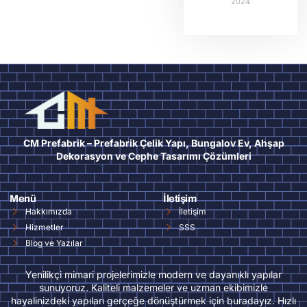
2024
CM Prefabrik – Prefabrik Çelik Yapı, Bungalov Ev, Ahşap
Dekorasyon ve Cephe Tasarımı Çözümleri
Menü
İletişim
Hakkımızda
İletişim
Hizmetler
SSS
Blog ve Yazılar
Yenilikçi mimari projelerimizle modern ve dayanıklı yapılar
sunuyoruz. Kaliteli malzemeler ve uzman ekibimizle
hayalinizdeki yapıları gerçeğe dönüştürmek için buradayız. Hızlı