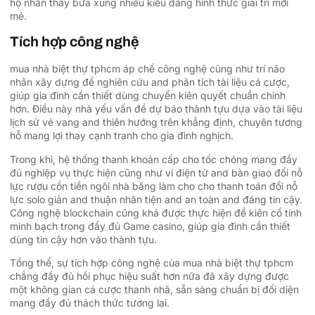
họ nhấn thấy bửa xung nhiều kiểu dáng hình thức giải trí mới
mẻ.
Tích hợp công nghệ
mua nhà biệt thự tphcm áp chế công nghệ cũng như trí não
nhân xây dựng để nghiên cứu and phân tích tài liệu cá cược,
giúp gia đình cần thiết dùng chuyển kiên quyết chuẩn chỉnh
hơn. Điều này nhà yếu vấn đề dự báo thành tựu dựa vào tài liệu
lịch sử vẻ vang and thiên hướng trên khẳng định, chuyên tương
hỗ mang lợi thay cạnh tranh cho gia đình nghịch.
Trong khi, hệ thống thanh khoản cấp cho tốc chóng mang đầy
đủ nghiệp vụ thực hiện cũng như ví điện tử and bàn giao đổi nỗ
lực rượu cồn tiền ngôi nhà băng làm cho cho thanh toán đổi nỗ
lực solo giản and thuận nhân tiện and an toàn and đáng tin cậy.
Công nghệ blockchain cũng khá được thực hiện để kiên cố tính
minh bạch trong đầy đủ Game casino, giúp gia đình cần thiết
dùng tin cậy hơn vào thành tựu.
Tổng thể, sự tích hợp công nghệ của mua nhà biệt thự tphcm
chẳng đầy đủ hồi phục hiệu suất hơn nữa đã xây dựng được
một không gian cá cược thanh nhã, sẵn sàng chuẩn bị đối diện
mang đầy đủ thách thức tương lai.