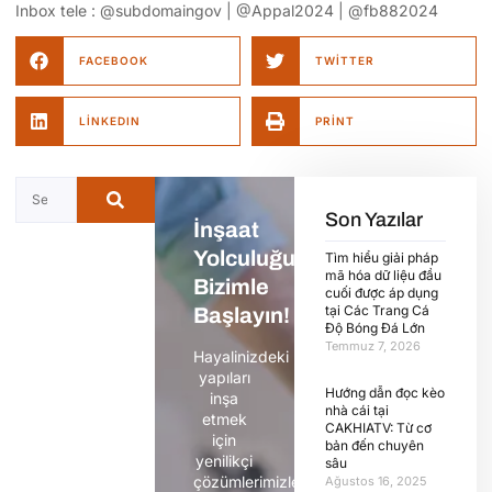
Inbox tele : @subdomaingov | @Appal2024 | @fb882024
FACEBOOK
TWITTER
LINKEDIN
PRINT
Son Yazılar
İnşaat
Yolculuğunuza
Tìm hiểu giải pháp
mã hóa dữ liệu đầu
Bizimle
cuối được áp dụng
tại Các Trang Cá
Başlayın!
Độ Bóng Đá Lớn
Temmuz 7, 2026
Hayalinizdeki
yapıları
Hướng dẫn đọc kèo
inşa
nhà cái tại
etmek
CAKHIATV: Từ cơ
için
bản đến chuyên
yenilikçi
sâu
çözümlerimizle
Ağustos 16, 2025