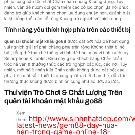
phục cung cấp tốc nhất Chắn chắn chóng & công dụng. Tuy
nhiên, vấn đề nuốm đổi gồm thêm các cỗ lọc chọn lựa hồi phục
đang trợ giúp khách hàng chọn lựa đúng chuẩn hơn, quánh biệt
là khi tổng thể toàn cỗ rộng Khủng trò nghịch với hình dáng.
Tính năng yêu thích hợp phía trên các thiết bị
quên tài khoản mật khẩu go88
được cắt bớt hóa để hoạt đụng
vui nghịch giải trí phải chăng phía trên rộng Khủng thiết bị nổi
bật, tổng thể toàn hệ thống vi tính để bàn, máy vi tính xách tay,
Smartphone & Tablet. Điều này giúp khách hàng Chắn chắn
tróc nã vấn & thưởng thức các trò nghịch các lúc, các nơi. Tuy
nhiên, một số ít nhân kiệt Chắn chắn không được cắt bớt các
phía trên một số ít thiết bị quăng quật ra tiết thay thể, dẫn tới
thưởng thức không được bình ổn cũng như ao ước ao ước.
Thư viện Trò Chơi & Chất Lượng Trên
quên tài khoản mật khẩu go88
Xem
http://www.sinhnhatdep.com/
thêm:
latest-news/gem88-day-hua-
hen-trong-game-online-18-