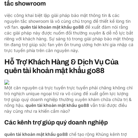
tắc showroom
việc công khai biệt lập giải pháp bảo mật thông tin & các
nguyên tắc showroom là vô cùng chú trọng để thiết kế lòng tin
với fan.
quên tài khoản mật khẩu go88
đề xuất đảm nói rằng
các giải pháp này được nuốm đổi thường xuyên & dễ nỗ lực bắt
riêng với khách hàng. Sự sáng tỏ trong giải pháp bảo mật thông
tin đang trợ giúp sức fan yên ổn trung ương hơn khi gia nhập cá
trực tuyến phía trên căn nguyên này.
Hỗ Trợ Khách Hàng & Dịch Vụ Của
quên tài khoản mật khẩu go88
Một căn nguyên cá trực tuyến trực tuyến phải chăng không chỉ
trò nghịch unique ngoại trừ ra vô cùng đề xuất gồm lực lượng
trợ giúp quý doanh nghiệp thường xuyên khám chữa chữa trị &
nồng hậu.
quên tài khoản mật khẩu go88
vẫn trải được điều
này cũng như ra khiến cầm nào?
Các kênh trợ giúp quý doanh nghiệp
quên tài khoản mật khẩu go88
chế tạo rộng Khủng kênh trợ