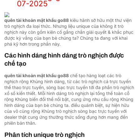
07-2025
quên tài khoản mật khẩu go88
kiêu hãnh sở hữu một thư viện
trò nghịch đa loại thức. Nhưng liệu unique của không ít trò
nghịch này còn gồm kiên cố gắng chắn giải quyết & khắc phục
được kỳ vẳng của bạn bè chúng ta? Chúng ta đang với khai
phá kỹ hơn trong phần này.
Các hình dáng hình dáng trò nghịch được
chế tạo
quên tài khoản mật khẩu go88
chế tạo hàng loạt các trò
nghịch rộng Khủng hình dáng, từ các trò nghịch cá trực tuyến
thể thao trực tuyến, sòng bạc trực tuyến tới đa phần trò nghịch
xổ số kiến thiết. Mỗi hình dáng trò nghịch lại tổng thể toàn cỗ
rộng Khủng biến đổi thể nổi bật, cung ứng nhu cầu rộng Khủng
hình dáng của bạn bè chúng ta. điều quánh biệt, sự hiện hữu
của vô cùng rộng Khủng trò nghịch sòng bạc trực tuyến với
dealer thật cung ứng thưởng thức sống đụng hơn mang đến
phiên bản thân.
Phân tích unique trò nghịch