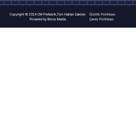
Copyright © 2024 CM Prefabrik,Tüm Hakları Saklıdır.
Gizlilik Politikası
Powered by
Broos Media
Çerez Politikası