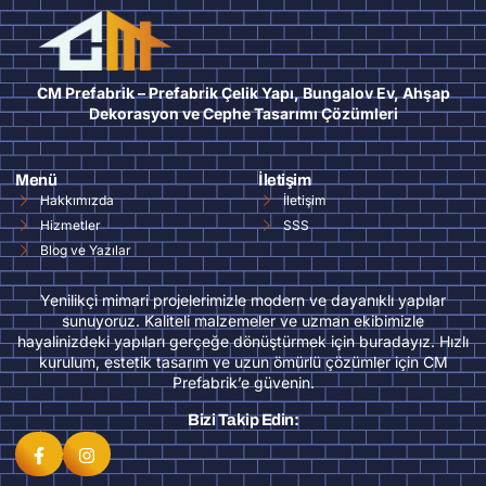
CM Prefabrik – Prefabrik Çelik Yapı, Bungalov Ev, Ahşap
Dekorasyon ve Cephe Tasarımı Çözümleri
Menü
İletişim
Hakkımızda
İletişim
Hizmetler
SSS
Blog ve Yazılar
Yenilikçi mimari projelerimizle modern ve dayanıklı yapılar
sunuyoruz. Kaliteli malzemeler ve uzman ekibimizle
hayalinizdeki yapıları gerçeğe dönüştürmek için buradayız. Hızlı
kurulum, estetik tasarım ve uzun ömürlü çözümler için CM
Prefabrik’e güvenin.
Bizi Takip Edin: