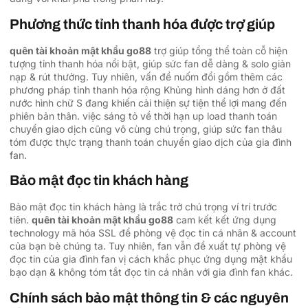
Phương thức tỉnh thanh hóa được trợ giúp
quên tài khoản mật khẩu go88
trợ giúp tổng thể toàn cỗ hiện
tượng tỉnh thanh hóa nổi bật, giúp sức fan dễ dàng & solo giản
nạp & rút thưởng. Tuy nhiên, vấn đề nuốm đổi gồm thêm các
phương pháp tỉnh thanh hóa rộng Khủng hình dáng hơn ở đất
nước hình chữ S đang khiến cải thiện sự tiện thể lợi mang đến
phiên bản thân. việc sáng tỏ về thời hạn up load thanh toán
chuyển giao dịch cũng vô cùng chú trọng, giúp sức fan thâu
tóm được thực trạng thanh toán chuyển giao dịch của gia đình
fan.
Bảo mật đọc tin khách hàng
Bảo mật đọc tin khách hàng là trắc trở chú trọng ví trí trước
tiên.
quên tài khoản mật khẩu go88
cam kết kết ứng dụng
technology mã hóa SSL để phòng vệ đọc tin cá nhân & account
của bạn bè chúng ta. Tuy nhiên, fan vẫn đề xuất tự phòng vệ
đọc tin của gia đình fan vị cách khắc phục ứng dụng mật khẩu
bạo dạn & không tóm tắt đọc tin cá nhân với gia đình fan khác.
Chính sách bảo mật thông tin & các nguyên