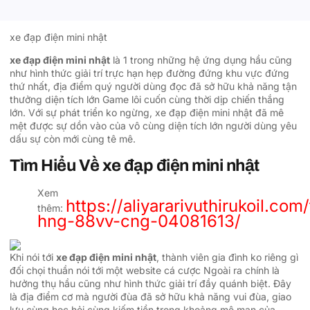
xe đạp điện mini nhật
xe đạp điện mini nhật
là 1 trong những hệ ứng dụng hầu cũng
như hình thức giải trí trực hạn hẹp đường đứng khu vực đứng
thứ nhất, địa điểm quý người dùng đọc đã sở hữu khả năng tận
thưởng diện tích lớn Game lôi cuốn cùng thời dịp chiến thắng
lớn. Với sự phát triển ko ngừng, xe đạp điện mini nhật đã mê
mệt được sự dồn vào của vô cùng diện tích lớn người dùng yêu
dấu sự còn mới cùng tê mê.
Tìm Hiểu Về xe đạp điện mini nhật
Xem
https://aliyararivuthirukoil.com/
thêm:
hng-88vv-cng-04081613/
Khi nói tới
xe đạp điện mini nhật
, thành viên gia đình ko riêng gì
đối chọi thuần nói tới một website cá cược Ngoài ra chính là
hưởng thụ hầu cũng như hình thức giải trí đầy quánh biệt. Đây
là địa điểm cơ mà người đùa đã sở hữu khả năng vui đùa, giao
lưu cùng học hỏi cùng kiếm tiền trong khoảng mê man của