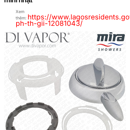
Xem
https://www.lagosresidents.g
thêm:
ph-th-gii-12081043/