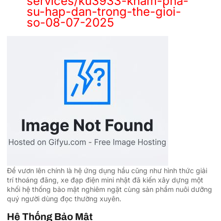
services/ku3933-kham-pha-
su-hap-dan-trong-the-gioi-
so-08-07-2025
Để vươn lên chính là hệ ứng dụng hầu cũng như hình thức giải
trí thoáng đãng, xe đạp điện mini nhật đã kiến xây dựng một
khối hệ thống bảo mật nghiêm ngặt cùng sản phẩm nuôi dưỡng
quý người dùng đọc thường xuyên.
Hệ Thống Bảo Mật