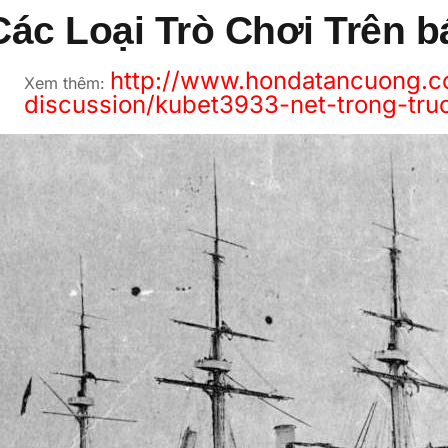
Các Loại Trò Chơi Trên 
http://www.hondatancuong.
Xem thêm:
discussion/kubet3933-net-trong-tr