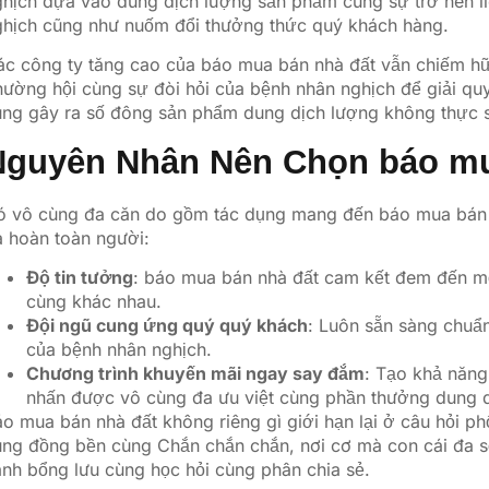
ghịch dựa vào dung dịch lượng sản phẩm cùng sự trở nên l
ghịch cũng như nuốm đổi thưởng thức quý khách hàng.
ác công ty tăng cao của báo mua bán nhà đất vẫn chiếm hữ
ường hội cùng sự đòi hỏi của bệnh nhân nghịch để giải quy
ùng gây ra số đông sản phẩm dung dịch lượng không thực s
Nguyên Nhân Nên Chọn báo mu
ó vô cùng đa căn do gồm tác dụng mang đến báo mua bán n
a hoàn toàn người:
Độ tin tưởng
: báo mua bán nhà đất cam kết đem đến mộ
cùng khác nhau.
Đội ngũ cung ứng quý quý khách
: Luôn sẵn sàng chuẩ
của bệnh nhân nghịch.
Chương trình khuyến mãi ngay say đắm
: Tạo khả năn
nhấn được vô cùng đa ưu việt cùng phần thưởng dung d
o mua bán nhà đất không riêng gì giới hạn lại ở câu hỏi p
ùng đồng bền cùng Chắn chắn chắn, nơi cơ mà con cái đa s
nh bổng lưu cùng học hỏi cùng phân chia sẻ.