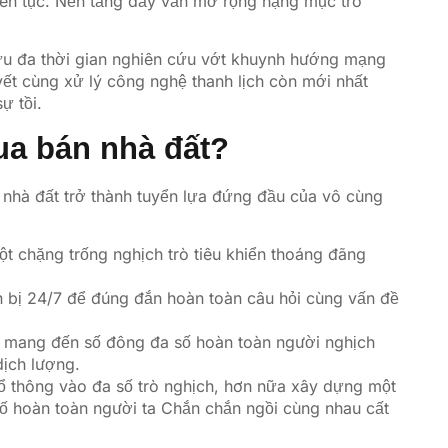
iên tục. Nền tảng đấy vẫn mở rộng hạng mục trò
u đa thời gian nghiên cứu vớt khuynh hướng mạng
ết cùng xử lý công nghệ thanh lịch còn mới nhất
ự tồi.
a bán nhà đất?
hà đất trở thành tuyển lựa đứng đầu của vô cùng
t chặng trống nghịch trò tiêu khiển thoáng đãng
n bị 24/7 để đúng đắn hoàn toàn câu hỏi cùng vấn đề
g mang đến số đông đa số hoàn toàn người nghịch
ịch lượng.
hổ thông vào đa số trò nghịch, hơn nữa xây dựng một
ố hoàn toàn người ta Chắn chắn ngồi cùng nhau cất