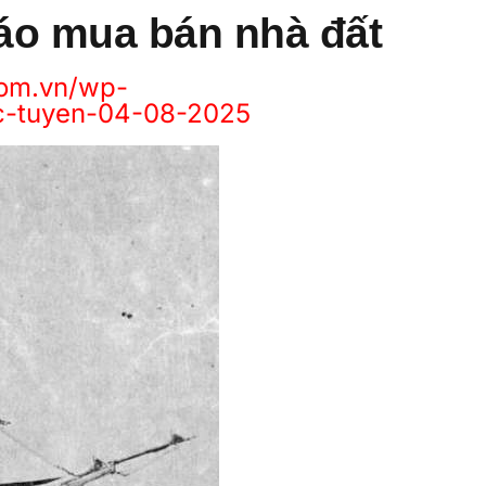
báo mua bán nhà đất
com.vn/wp-
uc-tuyen-04-08-2025