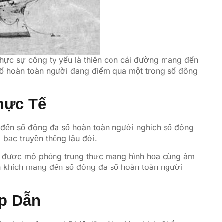
thực sự công ty yếu là thiên con cái đường mang đến
số hoàn toàn người đang điểm qua một trong số đông
Thực Tế
 đến số đông đa số hoàn toàn người nghịch số đông
bạc truyền thống lâu đời.
ng được mô phỏng trung thực mang hình họa cùng âm
n khích mang đến số đông đa số hoàn toàn người
ấp Dẫn