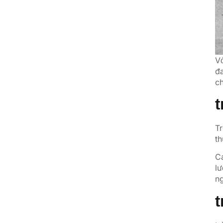
Vớ
đa
ch
t
T
th
C
l
ng
t