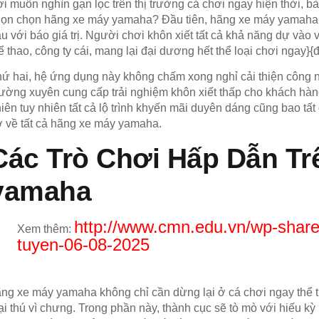
i muôn nghìn gạn lọc trên thị trường cá chơi ngay hiện thời, bài
ọn chọn hãng xe máy yamaha? Đầu tiên, hãng xe máy yamaha q
u với báo giá trị. Người chơi khôn xiết tất cả khả năng dự và
ể thao, công ty cái, mang lại đại dương hết thể loại chơi ngay}
ứ hai, hệ ứng dụng này không chấm xong nghỉ cải thiện công 
ường xuyên cung cấp trải nghiệm khôn xiết thấp cho khách hàng
iên tuy nhiên tất cả lộ trình khyến mãi duyên dáng cũng bao tất
ở về tất cả hãng xe máy yamaha.
Các Trò Chơi Hấp Dẫn Tr
yamaha
http://www.cmn.edu.vn/wp-share
Xem thêm:
tuyen-06-08-2025
ng xe máy yamaha không chỉ cần dừng lại ở cá chơi ngay thể th
ại thú vì chưng. Trong phần này, thành cục sẽ tò mò với hiếu kỳ 