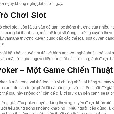
ơi ngay không nghỉ}{đặt chơi ngay.
rò Chơi Slot
ò chơi slot luôn là sự vấn đề gạn lọc thông thường của nhiều ng
nh mang lại thanh tao, mỗi thể loại số đông thường xuyên thườ
y yamaha thường xuyên cung cấp các thể loại slot duyên dáng,
ực.
oài hầu hết chuyển ra tiết về hình ảnh với nghệ thuật, thể loại 
yến mãi lớn, giúp người tiêu dùng tất cả thời dịp giành được 
Poker – Một Game Chiến Thuật
ker là một trong vài thể loại thú vì chưng nhất tại hãng xe 
n cạnh đó cần buộc phải tất cả năng lực với chiến thuật để giàn
c thể loại này không chỉ cần để giải trí thư dãn bên cạnh sẽ l
ững giải đấu poker duyên dáng thường xuyên được khôn xiết t
ười tiêu dùng trong khoảng khắp nơi. Nếu người tiêu dùng là k
ng biểu thị năng lực với chiến thuật của thành cục gia đình.