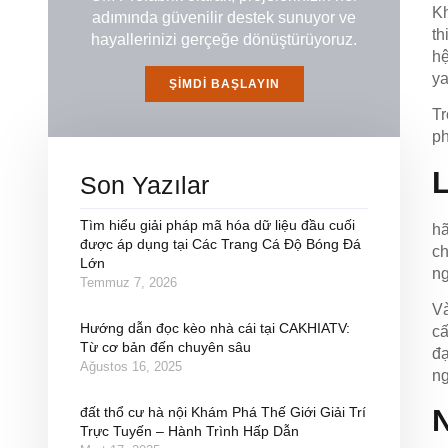
Kh
adımında güvenilir destek sunuyor ve
th
hayallerinizi gerçeğe dönüştürüyoruz.
hệ
y
ŞIMDI BAŞLAYIN
Tr
ph
L
Son Yazılar
Tìm hiểu giải pháp mã hóa dữ liệu đầu cuối
hã
được áp dụng tại Các Trang Cá Độ Bóng Đá
ch
Lớn
ng
Temmuz 7, 2026
Và
Hướng dẫn đọc kèo nhà cái tại CAKHIATV:
cấ
Từ cơ bản đến chuyên sâu
đạ
Ağustos 16, 2025
ng
đất thổ cư hà nội Khám Phá Thế Giới Giải Trí
Trực Tuyến – Hành Trình Hấp Dẫn