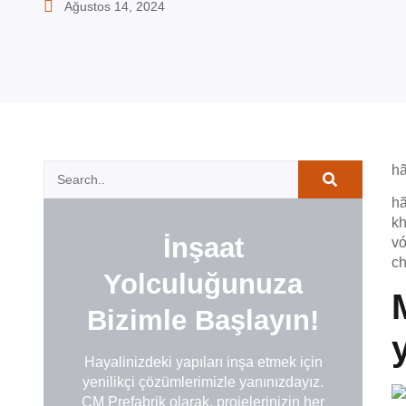
Ağustos 14, 2024
h
hã
kh
İnşaat
vớ
ch
Yolculuğunuza
Bizimle Başlayın!
Hayalinizdeki yapıları inşa etmek için
yenilikçi çözümlerimizle yanınızdayız.
CM Prefabrik olarak, projelerinizin her