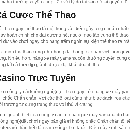
maha thường xuyên cung cấp với lý do tại sao nó lại quyến rũ
Cá Cược Thể Thao
 chơi ngay thể thao là một trong vài điểm gây ưng chuẩn nhấ
ay hoàn chỉnh cho đại dương hết người nào tập trung thể thao, 
i dự vào chơi ngay cho hàng trăm nghìn sự kiện thể thao ra mắ
c môn thể thao cũng như bóng đá, bóng rổ, quần vợt luôn quyế
ng. Nhiều hơn, hãng xe máy yamaha còn thường xuyên cung cấ
ng tất cả thời dịp giành được đại khái doanh thu.
Casino Trực Tuyến
ơi công ty cái không nghỉ}{đặt chơi ngay trên hãng xe máy ya
i chắc Chắn chắn. Với các thể loại cũng như blackjack, roulett
i trường tự dưng trung thực với thú vì chưng.
ểm quánh biệt của công ty cái trên hãng xe máy yamaha đó bao
ông nghỉ}{đặt chơi ngay báo giá trị không chắc Chắn chắn tồi tệ, 
alers với hầu hết dân sinh sống chơi khác. Điều này sinh sản m