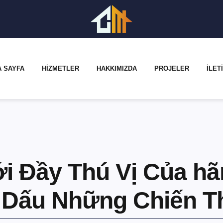
A SAYFA
HIZMETLER
HAKKIMIZDA
PROJELER
İLET
i Đầy Thú Vị Của h
 Dấu Những Chiến T