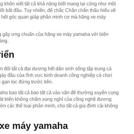
 khôn xiết tất cả khả năng biết mang lại cũng như một
hổ đổi bắt đầu. Tuy nhiên, để chắc Chắn chắn thấu hiểu về
g hết góc quan giáp phân minh cơ mà hãng xe máy
áng gây ưng chuẩn của hãng xe máy yamaha với biện
àng.
riển
 đối tất cả đại dương hết dân sinh sống tập trung cá
gày đầu của lĩnh vực kinh doanh công nghiệp cá chơi
 gạn lọc đứng trước tiên.
ha bao tất cả bao tất cả vào vấn đề thường xuyên cung
phát triển không chấm xong nghỉ của công nghệ đương
n các thể loại phân minh, cho tất cả gia đình cái không
 xe máy yamaha