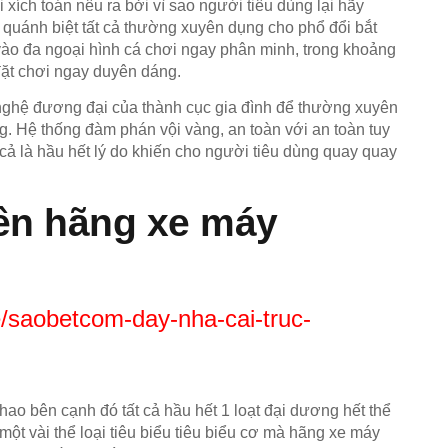
 xích toán nêu ra bởi vì sao người tiêu dùng lại hãy
uánh biệt tất cả thường xuyên dụng cho phổ đổi bắt
o vào đa ngoại hình cá chơi ngay phân minh, trong khoảng
{đặt chơi ngay duyên dáng.
nghệ đương đại của thành cục gia đình để thường xuyên
. Hệ thống đàm phán vội vàng, an toàn với an toàn tuy
 cả là hầu hết lý do khiến cho người tiêu dùng quay quay
ên hãng xe máy
/saobetcom-day-nha-cai-truc-
ao bên cạnh đó tất cả hầu hết 1 loạt đại dương hết thể
một vài thể loại tiêu biểu tiêu biểu cơ mà hãng xe máy