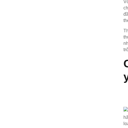
Vớ
ch
đầ
th
Th
th
nh
tr
hã
lo