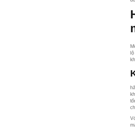
Mộ
lộ
kh
hã
kh
tổ
ch
Vớ
mà