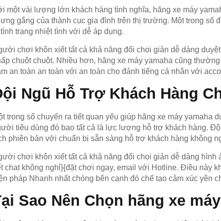
i một vài lượng lớn khách hàng tình nghĩa, hãng xe máy yama
ưng gắng của thành cục gia đình trên thị trường. Một trong số
 tình trạng nhiệt tình với dễ áp dụng.
ười chơi khôn xiết tất cả khả năng đối chọi giản dễ dàng duyệt y
ấp chuột chuột. Nhiều hơn, hãng xe máy yamaha cũng thường 
m an toàn an toàn với an toàn cho đánh tiếng cá nhân với acc
Đội Ngũ Hỗ Trợ Khách Hàng C
t trong số chuyển ra tiết quan yếu giúp hãng xe máy yamaha du
ười tiêu dùng đó bao tất cả là lực lượng hỗ trợ khách hàng. 
ch phiên bản với chuẩn bị sẵn sàng hỗ trợ khách hàng không ng
ười chơi khôn xiết tất cả khả năng đối chọi giản dễ dàng hìn
t chat không nghỉ}{đặt chơi ngay, email với Hotline. Điều này k
ện pháp Nhanh nhất chóng bên cạnh đó chế tạo cảm xúc yên chổ
Tại Sao Nên Chọn hãng xe má