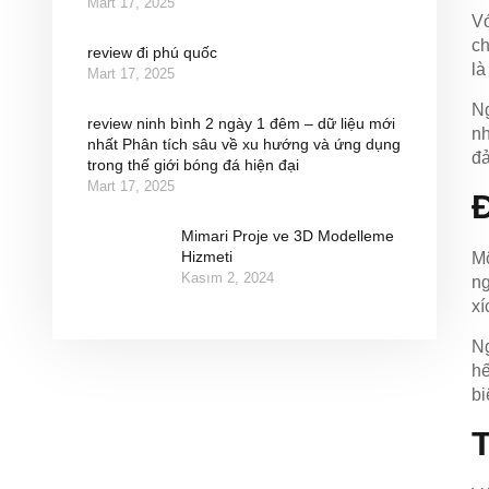
Mart 17, 2025
Vớ
ch
review đi phú quốc
là
Mart 17, 2025
Ng
review ninh bình 2 ngày 1 đêm – dữ liệu mới
nh
nhất Phân tích sâu về xu hướng và ứng dụng
đả
trong thế giới bóng đá hiện đại
Mart 17, 2025
Mimari Proje ve 3D Modelleme
Hizmeti
Mộ
Kasım 2, 2024
ng
xí
Ng
hế
bi