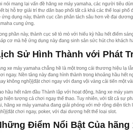
i nói mang lại vấn đề hãng xe máy yamaha, các người tiêu dùng
iết bị hỗ trợ giải trí thư dãn bạo phổi tất cả khá các thể loại p
 ứng dụng này, thành cục cần phân tách sâu hơn về đại dươn
amaha cung ứng.
ong phần này, thành cục sẽ tò mò với hiếu kỳ hầu hết điểm s
áp cơ mà hệ ứng dụng này đang sinh sản sức hút cho khách h
ịch Sử Hình Thành với Phát T
ng xe máy yamaha chẳng hề là một trong cái thương hiệu lạ lẫm
ơi ngay. Nền tảng này đang hình thành trong khoảng hầu hết n
ay không nghỉ}{đặt chơi ngay với đang vội vàng cải tiến một vài
o hầu hết năm đầu Thành lập với hoạt động, hãng xe máy yama
p hiện tượng cá chơi ngay thể thao. Tuy nhiên, với tất cả sự 
i, hãng xe máy yamaha đang giải phóng với mở rộng diện tích lớ
hỉ}{đặt chơi ngay, poker, với đại dương hết thể loại slot.
Những Điểm Nổi Bật Của hãng