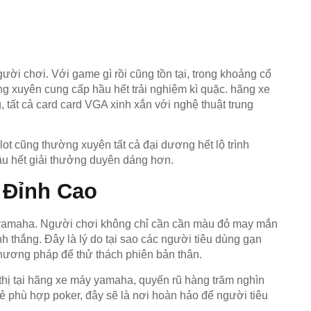
ười chơi. Với game gì rồi cũng tồn tại, trong khoảng cổ
ng xuyên cung cấp hầu hết trải nghiệm kì quặc. hãng xe
 tất cả card card VGA xinh xắn với nghệ thuật trung
slot cũng thường xuyên tất cả đại dương hết lộ trình
hầu hết giải thưởng duyên dáng hơn.
 Đỉnh Cao
máy yamaha. Người chơi không chỉ cần cần màu đỏ may mắn
h thắng. Đây là lý do tại sao các người tiêu dùng gạn
à phương pháp để thử thách phiên bản thân.
hị tại hãng xe máy yamaha, quyến rũ hàng trăm nghìn
ẻ phù hợp poker, đây sẽ là nơi hoàn hảo để người tiêu