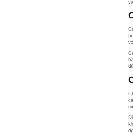
ya
Cá
ng
vớ
Cá
hà
dù
Ch
cá
mô
Đi
kh
de