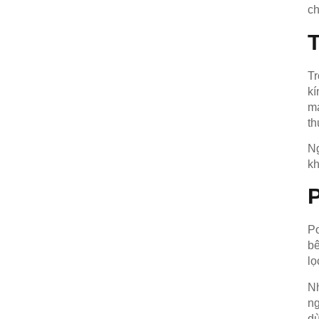
ch
T
Tr
kí
má
th
Ng
kh
Po
bê
lọ
Nh
ng
dù