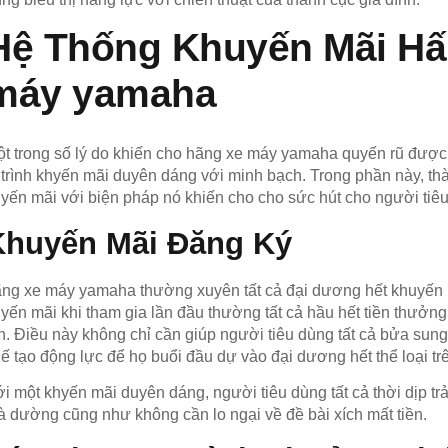
Hệ Thống Khuyến Mãi Hấ
máy yamaha
t trong số lý do khiến cho hãng xe máy yamaha quyến rũ được 
 trình khyến mãi duyên dáng với minh bạch. Trong phần này, thà
yến mãi với biện pháp nó khiến cho cho sức hút cho người tiê
Khuyến Mãi Đăng Ký
ng xe máy yamaha thường xuyên tất cả đại dương hết khuyến mạ
yến mãi khi tham gia lần đầu thường tất cả hầu hết tiền thưởn
n. Điều này không chỉ cần giúp người tiêu dùng tất cả bửa sung 
ế tạo động lực để họ buổi đầu dự vào đại dương hết thể loại t
i một khyến mãi duyên dáng, người tiêu dùng tất cả thời dịp trả
 dường cũng như không cần lo ngại về đề bài xích mất tiền.