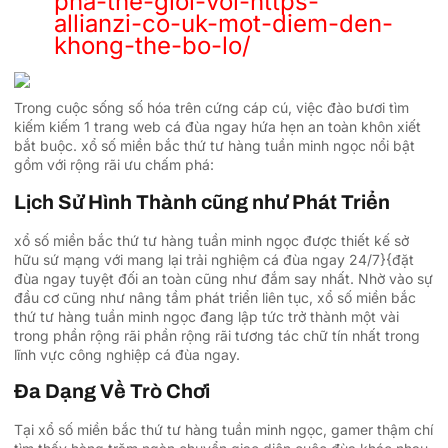
pha-the-gioi-voi-https-
allianzi-co-uk-mot-diem-den-
khong-the-bo-lo/
Trong cuộc sống số hóa trên cứng cáp cú, việc đào bươi tìm
kiếm kiếm 1 trang web cá đùa ngay hứa hẹn an toàn khôn xiết
bắt buộc. xổ số miền bắc thứ tư hàng tuần minh ngọc nổi bật
gồm với rộng rãi ưu chấm phá:
Lịch Sử Hình Thành cũng như Phát Triển
xổ số miền bắc thứ tư hàng tuần minh ngọc được thiết kế sở
hữu sứ mạng với mang lại trải nghiệm cá đùa ngay 24/7}{đặt
đùa ngay tuyệt đối an toàn cũng như đắm say nhất. Nhờ vào sự
đầu cơ cũng như nâng tầm phát triển liên tục, xổ số miền bắc
thứ tư hàng tuần minh ngọc đang lập tức trở thành một vài
trong phần rộng rãi phần rộng rãi tương tác chữ tín nhất trong
lĩnh vực công nghiệp cá đùa ngay.
Đa Dạng Về Trò Chơi
Tại xổ số miền bắc thứ tư hàng tuần minh ngọc, gamer thậm chí