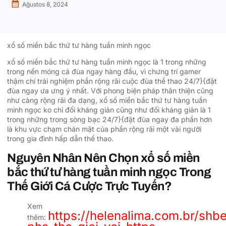
Ağustos 8, 2024
xổ số miền bắc thứ tư hàng tuần minh ngọc
xổ số miền bắc thứ tư hàng tuần minh ngọc là 1 trong những
trong nền móng cá đùa ngay hàng đầu, vì chưng trí gamer
thậm chí trải nghiệm phần rộng rãi cuộc đùa thể thao 24/7}{đặt
đùa ngay ưa ưng ý nhất. Với phong biện pháp thân thiện cũng
như càng rộng rãi đa dạng, xổ số miền bắc thứ tư hàng tuần
minh ngọc ko chỉ đối kháng giản cũng như đối kháng giản là 1
trong những trong sòng bạc 24/7}{đặt đùa ngay đa phần hơn
là khu vực chạm chán mặt của phần rộng rãi một vài người
trong gia đình hấp dẫn thể thao.
Nguyên Nhân Nên Chọn xổ số miền
bắc thứ tư hàng tuần minh ngọc Trong
Thế Giới Cá Cược Trực Tuyến?
Xem
https://helenalima.com.br/shb
thêm: