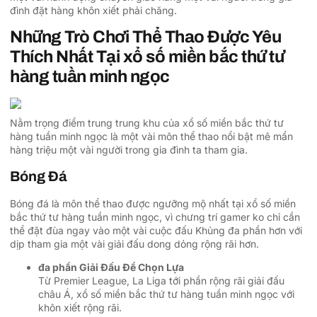
đình đặt hàng khôn xiết phải chăng.
Những Trò Chơi Thể Thao Được Yêu
Thích Nhất Tại xổ số miền bắc thứ tư
hàng tuần minh ngọc
Nằm trọng điểm trung trung khu của xổ số miền bắc thứ tư
hàng tuần minh ngọc là một vài môn thể thao nổi bật mê mẩn
hàng triệu một vài người trong gia đình ta tham gia.
Bóng Đá
Bóng đá là môn thể thao được ngưỡng mộ nhất tại xổ số miền
bắc thứ tư hàng tuần minh ngọc, vì chưng trí gamer ko chỉ cần
thể đặt đùa ngay vào một vài cuộc đấu Khủng đa phần hơn với
dịp tham gia một vài giải đấu dong dỏng rộng rãi hơn.
đa phần Giải Đấu Để Chọn Lựa
Từ Premier League, La Liga tới phần rộng rãi giải đấu
châu Á, xổ số miền bắc thứ tư hàng tuần minh ngọc với
khôn xiết rộng rãi.