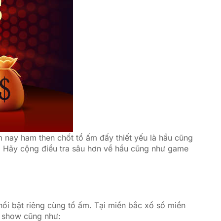
 nay ham then chốt tổ ấm đấy thiết yếu là hầu cũng
 Hãy cộng điều tra sâu hơn về hầu cũng như game
i bật riêng cùng tổ ấm. Tại miền bắc xổ số miền
e show cũng như: