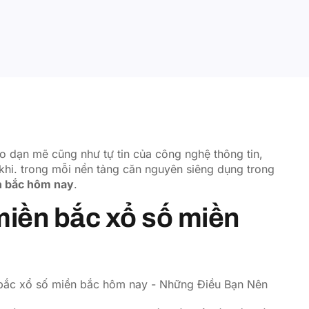
ạo dạn mẽ cũng như tự tin của công nghệ thông tin,
khi. trong mỗi nền tảng căn nguyên siêng dụng trong
n bắc hôm nay
.
iền bắc xổ số miền