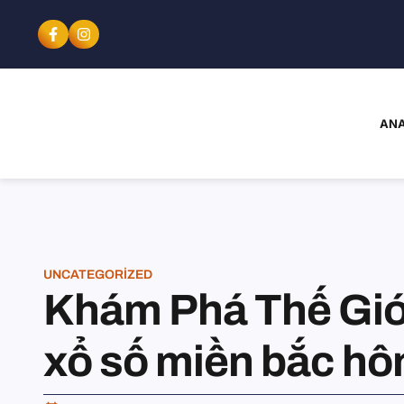
ANA
UNCATEGORIZED
Khám Phá Thế Giớ
xổ số miền bắc hô