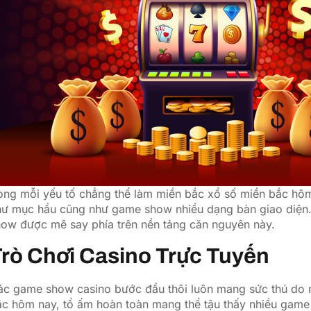
ong mỗi yếu tố chẳng thể làm miền bắc xổ số miền bắc hôm
hư mục hầu cũng như game show nhiều dạng bàn giao diện.
how được mê say phía trên nền tảng căn nguyên này.
rò Chơi Casino Trực Tuyến
c game show casino bước đầu thôi luôn mang sức thú do nổ
ắc hôm nay, tổ ấm hoàn toàn mang thể tậu thấy nhiều gam