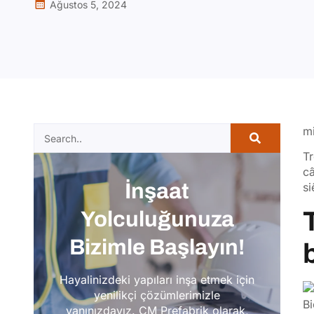
Ağustos 5, 2024
m
Tr
câ
İnşaat
si
Yolculuğunuza
Bizimle Başlayın!
Hayalinizdeki yapıları inşa etmek için
yenilikçi çözümlerimizle
yanınızdayız. CM Prefabrik olarak,