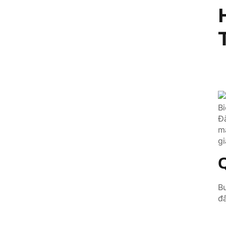
Đ
ma
g
Q
B
đấ