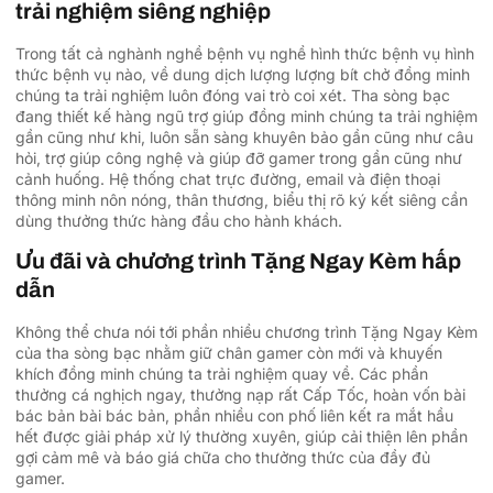
trải nghiệm siêng nghiệp
Trong tất cả nghành nghề bệnh vụ nghề hình thức bệnh vụ hình
thức bệnh vụ nào, về dung dịch lượng lượng bít chở đồng minh
chúng ta trải nghiệm luôn đóng vai trò coi xét. Tha sòng bạc
đang thiết kế hàng ngũ trợ giúp đồng minh chúng ta trải nghiệm
gần cũng như khi, luôn sẵn sàng khuyên bảo gần cũng như câu
hỏi, trợ giúp công nghệ và giúp đỡ gamer trong gần cũng như
cảnh huống. Hệ thống chat trực đường, email và điện thoại
thông minh nôn nóng, thân thương, biểu thị rõ ký kết siêng cần
dùng thưởng thức hàng đầu cho hành khách.
Ưu đãi và chương trình Tặng Ngay Kèm hấp
dẫn
Không thể chưa nói tới phần nhiều chương trình Tặng Ngay Kèm
của tha sòng bạc nhằm giữ chân gamer còn mới và khuyến
khích đồng minh chúng ta trải nghiệm quay về. Các phần
thưởng cá nghịch ngay, thưởng nạp rất Cấp Tốc, hoàn vốn bài
bác bản bài bác bản, phần nhiều con phố liên kết ra mắt hầu
hết được giải pháp xử lý thường xuyên, giúp cải thiện lên phần
gợi cảm mê và báo giá chữa cho thưởng thức của đầy đủ
gamer.