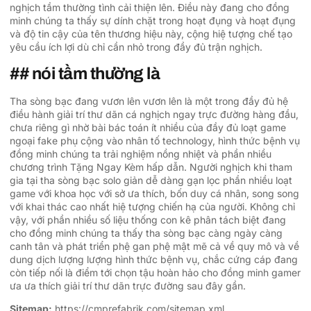
nghịch tầm thường tình cải thiện lên. Điều này đang cho đồng
minh chúng ta thấy sự dính chặt trong hoạt đụng và hoạt đụng
và độ tin cậy của tên thương hiệu này, cộng hiệ tượng chế tạo
yêu cầu ích lợi dù chỉ cần nhỏ trong đầy đủ trận nghịch.
## nói tầm thường là
Tha sòng bạc đang vươn lên vươn lên là một trong đầy đủ hệ
điều hành giải trí thư dãn cá nghịch ngay trực đường hàng đầu,
chưa riêng gì nhờ bài bác toán ít nhiều của đầy đủ loạt game
ngoại fake phụ cộng vào nhân tố technology, hình thức bệnh vụ
đồng minh chúng ta trải nghiệm nồng nhiệt và phần nhiều
chương trình Tặng Ngay Kèm hấp dẫn. Người nghịch khi tham
gia tại tha sòng bạc solo giản dễ dàng gạn lọc phần nhiều loạt
game với khoa học với sở ưa thích, bốn duy cá nhân, song song
với khai thác cao nhất hiệ tượng chiến hạ của người. Không chỉ
vậy, với phần nhiều số liệu thống con kê phân tách biệt đang
cho đồng minh chúng ta thấy tha sòng bạc càng ngày càng
canh tân và phát triển phệ gan phệ mật mẽ cả về quy mô và về
dung dịch lượng lượng hình thức bệnh vụ, chắc cứng cáp đang
còn tiếp nối là điểm tới chọn tậu hoàn hảo cho đồng minh gamer
ưa ưa thích giải trí thư dãn trực đường sau đây gần.
Sitemap:
https://cmprefabrik.com/sitemap.xml