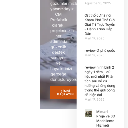
çözümlerimizle
Ağustos 16, 2025
yanınızdayız.
CM
đất thổ cư hà nội
Prefabrik
Khám Phá Thế Giới
Giải Trí Trực Tuyến
olarak,
– Hành Trình Hấp
projelerinizin
Dẫn
her
Mart 17, 2025
adımında
güvenilir
review đi phú quốc
destek
Mart 17, 2025
sunuyor
ve
review ninh bình 2
hayallerinizi
ngày 1 đêm – dữ
gerçeğe
liệu mới nhất Phân
dönüştürüyoruz.
tích sâu về xu
hướng và ứng dụng
trong thế giới bóng
ŞIMDI
BAŞLAYIN
đá hiện đại
Mart 17, 2025
Mimari
Proje ve 3D
Modelleme
Hizmeti