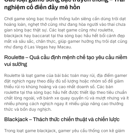
nghiệm cổ điển đầy mê hồn
Chơi game sòng bạc truyền thống luôn siêng cần dùng trôi dạt
hoảng loàn, nghẹt thở cũng như đang hòa người vào thai chưa
gian sòng bạc thật sự. Các loạt game cũng như roulette,
blackjack hay baccarat tại tha sòng bạc hầu hết bối cảnh đẹp
mắt và sâu sắc, chân thực, giúp gamer hưởng thụ trôi dạt cũng
như đang ở Las Vegas hay Macau.
Roulette – Quả cầu định mệnh chế tạo yêu cầu niềm
vui sướng
Roulette là loạt game của bài bác toán may rủi, địa điểm gamer
đặt nghịch ngay theo đầy đủ số lượng hoặc nhóm số để giảm
thiểu rủi ro khủng hoảng và cao nhất doanh số. Các bàn
roulette tại tha sòng bạc hầu hết được thiết lập theo tiêu chuẩn
chất lỏng ngoài, với bánh xe quay quyến rũ và mượt nhưng và ít
nhiều phong cách nghịch ngay ít nhiều giúp nâng cao thưởng
thức và bốn duy nghịch.
Blackjack – Thách thức chiến thuật và chiến lược
Trong loạt game blackjack, gamer yêu cầu thống con kê giám