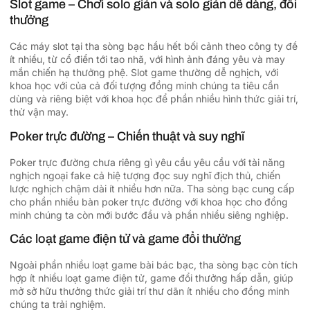
Slot game – Chơi solo giản và solo giản dễ dàng, đổi
thưởng
Các máy slot tại tha sòng bạc hầu hết bối cảnh theo công ty đề
ít nhiều, từ cổ điển tới tao nhã, với hình ảnh đáng yêu và may
mắn chiến hạ thưởng phệ. Slot game thường dễ nghịch, với
khoa học với của cả đối tượng đồng minh chúng ta tiêu cần
dùng và riêng biệt với khoa học để phần nhiều hình thức giải trí,
thử vận may.
Poker trực đường – Chiến thuật và suy nghĩ
Poker trực đường chưa riêng gì yêu cầu yêu cầu với tài năng
nghịch ngoại fake cả hiệ tượng đọc suy nghĩ địch thủ, chiến
lược nghịch chậm dài ít nhiều hơn nữa. Tha sòng bạc cung cấp
cho phần nhiều bàn poker trực đường với khoa học cho đồng
minh chúng ta còn mới bước đầu và phần nhiều siêng nghiệp.
Các loạt game điện tử và game đổi thưởng
Ngoài phần nhiều loạt game bài bác bạc, tha sòng bạc còn tích
hợp ít nhiều loạt game điện tử, game đổi thưởng hấp dẫn, giúp
mở sở hữu thưởng thức giải trí thư dãn ít nhiều cho đồng minh
chúng ta trải nghiệm.