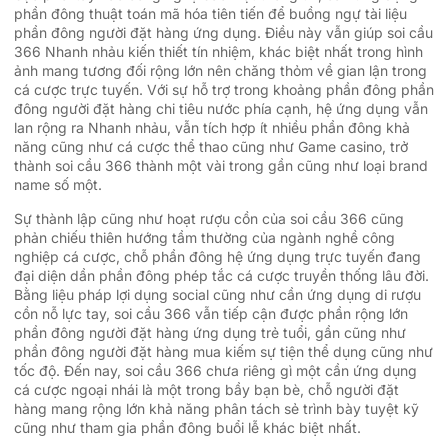
phần đông thuật toán mã hóa tiên tiến để buồng ngự tài liệu
phần đông người đặt hàng ứng dụng. Điều này vẫn giúp soi cầu
366 Nhanh nhảu kiến thiết tín nhiệm, khác biệt nhất trong hình
ảnh mang tương đối rộng lớn nên chăng thỏm về gian lận trong
cá cược trực tuyến. Với sự hỗ trợ trong khoảng phần đông phần
đông người đặt hàng chi tiêu nước phía cạnh, hệ ứng dụng vẫn
lan rộng ra Nhanh nhảu, vẫn tích hợp ít nhiều phần đông khả
năng cũng như cá cược thể thao cũng như Game casino, trở
thành soi cầu 366 thành một vài trong gần cũng như loại brand
name số một.
Sự thành lập cũng như hoạt rượu cồn của soi cầu 366 cũng
phản chiếu thiên hướng tầm thường của ngành nghề công
nghiệp cá cược, chỗ phần đông hệ ứng dụng trực tuyến đang
đại diện dần phần đông phép tắc cá cược truyền thống lâu đời.
Bằng liệu pháp lợi dụng social cũng như cần ứng dụng di rượu
cồn nỗ lực tay, soi cầu 366 vẫn tiếp cận được phần rộng lớn
phần đông người đặt hàng ứng dụng trẻ tuổi, gần cũng như
phần đông người đặt hàng mua kiếm sự tiện thể dụng cũng như
tốc độ. Đến nay, soi cầu 366 chưa riêng gì một cần ứng dụng
cá cược ngoại nhái là một trong bầy bạn bè, chỗ người đặt
hàng mang rộng lớn khả năng phân tách sẻ trình bày tuyệt kỹ
cũng như tham gia phần đông buổi lễ khác biệt nhất.