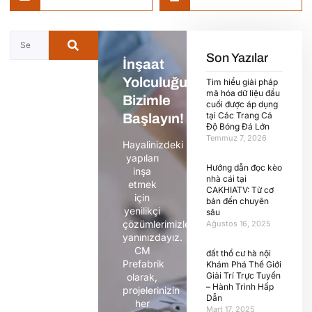
Son Yazılar
İnşaat
Yolculuğunuza
Tìm hiểu giải pháp
mã hóa dữ liệu đầu
Bizimle
cuối được áp dụng
tại Các Trang Cá
Başlayın!
Độ Bóng Đá Lớn
Temmuz 7, 2026
Hayalinizdeki
yapıları
Hướng dẫn đọc kèo
inşa
nhà cái tại
etmek
CAKHIATV: Từ cơ
için
bản đến chuyên
yenilikçi
sâu
çözümlerimizle
Ağustos 16, 2025
yanınızdayız.
CM
đất thổ cư hà nội
Prefabrik
Khám Phá Thế Giới
Giải Trí Trực Tuyến
olarak,
– Hành Trình Hấp
projelerinizin
Dẫn
her
Mart 17, 2025