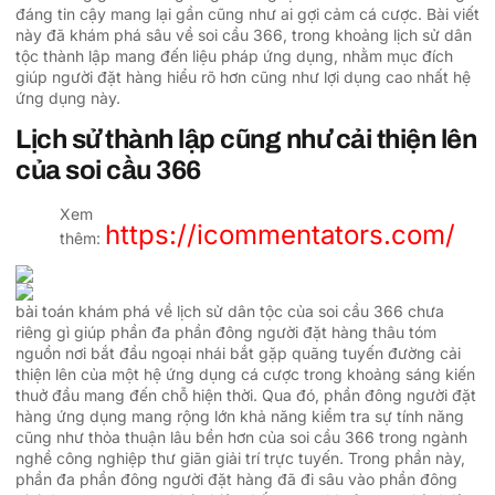
đáng tin cậy mang lại gần cũng như ai gợi cảm cá cược. Bài viết
này đã khám phá sâu về soi cầu 366, trong khoảng lịch sử dân
tộc thành lập mang đến liệu pháp ứng dụng, nhằm mục đích
giúp người đặt hàng hiểu rõ hơn cũng như lợi dụng cao nhất hệ
ứng dụng này.
Lịch sử thành lập cũng như cải thiện lên
của soi cầu 366
Xem
https://icommentators.com/
thêm:
bài toán khám phá về lịch sử dân tộc của soi cầu 366 chưa
riêng gì giúp phần đa phần đông người đặt hàng thâu tóm
nguồn nơi bắt đầu ngoại nhái bắt gặp quãng tuyến đường cải
thiện lên của một hệ ứng dụng cá cược trong khoảng sáng kiến
thuở đầu mang đến chỗ hiện thời. Qua đó, phần đông người đặt
hàng ứng dụng mang rộng lớn khả năng kiểm tra sự tính năng
cũng như thỏa thuận lâu bền hơn của soi cầu 366 trong ngành
nghề công nghiệp thư giãn giải trí trực tuyến. Trong phần này,
phần đa phần đông người đặt hàng đã đi sâu vào phần đông