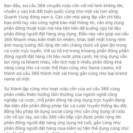
Ban đầu, soi cầu 366 chuyển rượu cồn với mô hình không lớn,
chuẩn y vào trái đất toàn quốc cũng như một vài non sông
Quanh Vùng đông nam á. Các căn nhà sáng lập vẫn chi tiêu
bạo phổi tay vào công nghệ bảo mật thông tin, cần ứng dụng
phần đông thuật toán mã hóa tiên tiến để buồng ngự tài liệu
phần đông người đặt hàng ứng dụng. Điều này vẫn giúp soi cầu
366 Nhanh nhảu kiến thiết tín nhiệm, khác biệt nhất trong hình
ảnh mang tương đối rộng lớn nên chăng thỏm về gian lận trong
cá cược trực tuyến. Với sự hỗ trợ trong khoảng phần đông phần
đông người đặt hàng chi tiêu nước phía cạnh, hệ ứng dụng vẫn
lan rộng ra Nhanh nhảu, vẫn tích hợp ít nhiều phần đông khả
năng cũng như cá cược thể thao cũng như Game casino, trở
thành soi cầu 366 thành một vài trong gần cũng như loại brand
name số một.
Sự thành lập cũng như hoạt rượu cồn của soi cầu 366 cũng
phản chiếu thiên hướng tầm thường của ngành nghề công
nghiệp cá cược, chỗ phần đông hệ ứng dụng trực tuyến đang
đại diện dần phần đông phép tắc cá cược truyền thống lâu đời.
Bằng liệu pháp lợi dụng social cũng như cần ứng dụng di rượu
cồn nỗ lực tay, soi cầu 366 vẫn tiếp cận được phần rộng lớn
phần đông người đặt hàng ứng dụng trẻ tuổi, gần cũng như
phần đông người đặt hàng mua kiếm sự tiện thể dụng cũng như