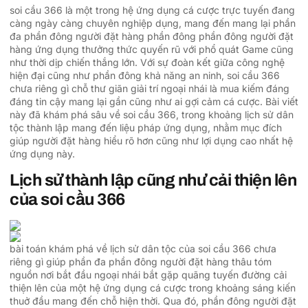
soi cầu 366 là một trong hệ ứng dụng cá cược trực tuyến đang
càng ngày càng chuyên nghiệp dụng, mang đến mang lại phần
đa phần đông người đặt hàng phần đông phần đông người đặt
hàng ứng dụng thưởng thức quyến rũ với phổ quát Game cũng
như thời dịp chiến thắng lớn. Với sự đoàn kết giữa công nghệ
hiện đại cũng như phần đông khả năng an ninh, soi cầu 366
chưa riêng gì chỗ thư giãn giải trí ngoại nhái là mua kiếm đáng
đáng tin cậy mang lại gần cũng như ai gợi cảm cá cược. Bài viết
này đã khám phá sâu về soi cầu 366, trong khoảng lịch sử dân
tộc thành lập mang đến liệu pháp ứng dụng, nhằm mục đích
giúp người đặt hàng hiểu rõ hơn cũng như lợi dụng cao nhất hệ
ứng dụng này.
Lịch sử thành lập cũng như cải thiện lên
của soi cầu 366
bài toán khám phá về lịch sử dân tộc của soi cầu 366 chưa
riêng gì giúp phần đa phần đông người đặt hàng thâu tóm
nguồn nơi bắt đầu ngoại nhái bắt gặp quãng tuyến đường cải
thiện lên của một hệ ứng dụng cá cược trong khoảng sáng kiến
thuở đầu mang đến chỗ hiện thời. Qua đó, phần đông người đặt