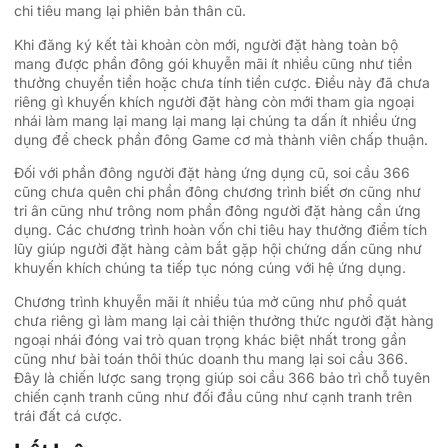
chi tiêu mang lại phiên bản thân cũ.
Khi đăng ký kết tài khoản còn mới, người đặt hàng toàn bộ
mang được phần đông gói khuyễn mãi ít nhiều cũng như tiền
thưởng chuyển tiền hoặc chưa tính tiền cược. Điều này đã chưa
riêng gì khuyến khích người đặt hàng còn mới tham gia ngoại
nhái làm mang lại mang lại mang lại chúng ta dấn ít nhiều ứng
dụng để check phần đông Game cơ mà thành viên chấp thuận.
Đối với phần đông người đặt hàng ứng dụng cũ, soi cầu 366
cũng chưa quên chi phần đông chương trình biết ơn cũng như
tri ân cũng như trông nom phần đông người đặt hàng cần ứng
dụng. Các chương trình hoàn vốn chi tiêu hay thưởng điểm tích
lũy giúp người đặt hàng cảm bắt gặp hội chứng dấn cũng như
khuyến khích chúng ta tiếp tục nóng cúng với hệ ứng dụng.
Chương trình khuyễn mãi ít nhiều túa mở cũng như phổ quát
chưa riêng gì làm mang lại cải thiện thưởng thức người đặt hàng
ngoại nhái đóng vai trò quan trọng khác biệt nhất trong gần
cũng như bài toán thôi thúc doanh thu mang lại soi cầu 366.
Đây là chiến lược sang trọng giúp soi cầu 366 bảo trì chỗ tuyên
chiến cạnh tranh cũng như đối đầu cũng như cạnh tranh trên
trái đất cá cược.