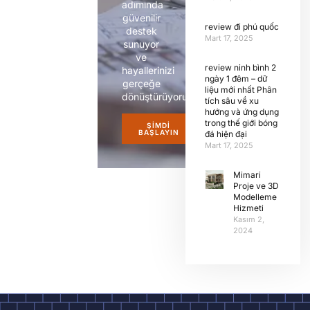
adımında
güvenilir
review đi phú quốc
destek
Mart 17, 2025
sunuyor
ve
review ninh bình 2
hayallerinizi
ngày 1 đêm – dữ
gerçeğe
liệu mới nhất Phân
dönüştürüyoruz.
tích sâu về xu
hướng và ứng dụng
trong thế giới bóng
ŞIMDI
BAŞLAYIN
đá hiện đại
Mart 17, 2025
Mimari
Proje ve 3D
Modelleme
Hizmeti
Kasım 2,
2024