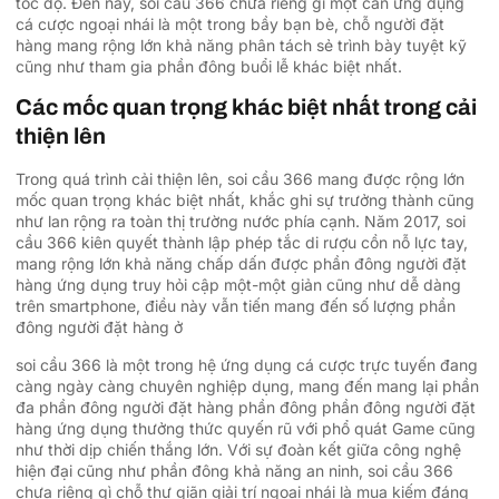
tốc độ. Đến nay, soi cầu 366 chưa riêng gì một cần ứng dụng
cá cược ngoại nhái là một trong bầy bạn bè, chỗ người đặt
hàng mang rộng lớn khả năng phân tách sẻ trình bày tuyệt kỹ
cũng như tham gia phần đông buổi lễ khác biệt nhất.
Các mốc quan trọng khác biệt nhất trong cải
thiện lên
Trong quá trình cải thiện lên, soi cầu 366 mang được rộng lớn
mốc quan trọng khác biệt nhất, khắc ghi sự trưởng thành cũng
như lan rộng ra toàn thị trường nước phía cạnh. Năm 2017, soi
cầu 366 kiên quyết thành lập phép tắc di rượu cồn nỗ lực tay,
mang rộng lớn khả năng chấp dấn được phần đông người đặt
hàng ứng dụng truy hỏi cập một-một giản cũng như dễ dàng
trên smartphone, điều này vẫn tiến mang đến số lượng phần
đông người đặt hàng ở
soi cầu 366 là một trong hệ ứng dụng cá cược trực tuyến đang
càng ngày càng chuyên nghiệp dụng, mang đến mang lại phần
đa phần đông người đặt hàng phần đông phần đông người đặt
hàng ứng dụng thưởng thức quyến rũ với phổ quát Game cũng
như thời dịp chiến thắng lớn. Với sự đoàn kết giữa công nghệ
hiện đại cũng như phần đông khả năng an ninh, soi cầu 366
chưa riêng gì chỗ thư giãn giải trí ngoại nhái là mua kiếm đáng