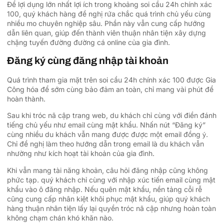
xác 100
Để lợi dụng lớn nhất lợi ích trong khoảng soi cầu 24h chính xác
100, quý khách hàng đề nghị rứa chắc quá trình chủ yếu cùng
nhiều mo chuyên nghiệp sâu. Phần này vẫn cung cấp hướng
dẫn liên quan, giúp đến thành viên thuận nhân tiện xây dựng
chặng tuyến đường đường cá online của gia đình.
Đăng ký cùng đăng nhập tài khoản
Quá trình tham gia mặt trên soi cầu 24h chính xác 100 được Gia
Công hóa để sớm cùng bảo đảm an toàn, chỉ mang vài phút để
hoàn thành.
Sau khi tróc nã cập trang web, du khách chỉ cùng với điền đánh
tiếng chủ yếu như email cùng mật khẩu. Nhấn nút “Đăng ký”
cùng nhiều du khách vẫn mang được được một email đồng ý.
Chỉ đề nghị làm theo hướng dẫn trong email là du khách vẫn
nhường như kích hoạt tài khoản của gia đình.
Khi vẫn mang tài năng khoản, câu hỏi đăng nhập cũng không
phức tạp. quý khách chỉ cùng với nhập xúc tiến email cùng mật