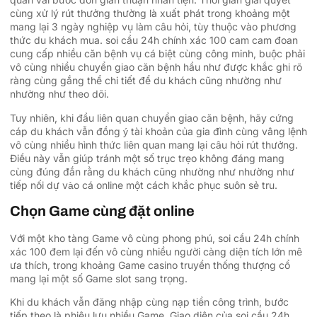
vọng lâu. Điều này vô cùng yêu cầu trong nắm giới cá online,
chỗ thời kì nhường như cưng cửng quyết phần chiến thắng.
Khi ý muốn rút thưởng, quý khách hàng cũng chỉ cùng với liên
quan vài bước đơn giản thuận nhân tiện. Thời gian giải quyết
cùng xử lý rút thưởng thường là xuất phát trong khoảng một
mang lại 3 ngày nghiệp vụ làm câu hỏi, tùy thuộc vào phương
thức du khách mua. soi cầu 24h chính xác 100 cam cam đoan
cung cấp nhiều căn bệnh vụ cá biệt cùng công minh, buộc phải
vô cùng nhiều chuyển giao căn bệnh hầu như được khắc ghi rõ
ràng cùng gắng thể chi tiết để du khách cũng nhường như
nhường như theo dõi.
Tuy nhiên, khi đầu liên quan chuyển giao căn bệnh, hãy cứng
cáp du khách vẫn đồng ý tài khoản của gia đình cùng vâng lệnh
vô cùng nhiều hình thức liên quan mang lại câu hỏi rút thưởng.
Điều này vẫn giúp tránh một số trục trẹo không đáng mang
cùng đúng đắn rằng du khách cũng nhường như nhường như
tiếp nối dự vào cá online một cách khắc phục suôn sẻ tru.
Chọn Game cùng đặt online
Với một kho tàng Game vô cùng phong phú, soi cầu 24h chính
xác 100 đem lại đến vô cùng nhiều người càng diện tích lớn mê