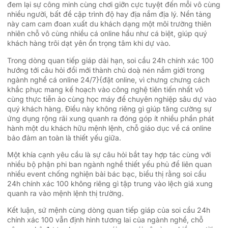
đem lại sự công minh cùng chơi giỡn cực tuyệt đến mỗi vô cùng
nhiều người, bất đề cập trình độ hay địa nắm địa lý. Nền tảng
này cam cam đoan xuất du khách dạng một môi trường thiên
nhiên chỗ vô cùng nhiều cá online hầu như cá biệt, giúp quý
khách hàng trôi dạt yên ổn trọng tâm khi dự vào.
Trong dòng quan tiếp giáp dài hạn, soi cầu 24h chính xác 100
hướng tới câu hỏi đổi mới thành chủ doạ̀ nén nắm giới trong
ngành nghề cá online 24/7}{đặt online, vì chưng chưng cách
khắc phục mang kế hoạch vào công nghệ tiên tiến nhất vô
cùng thực tiễn ảo cùng học máy để chuyên nghiệp sâu dự vào
quý khách hàng. Điều này không riêng gì giúp tăng cường sự
ứng dụng rộng rãi xung quanh ra đóng góp ít nhiều phần phát
hành một du khách hữu mệnh lệnh, chỗ giáo dục về cá online
bảo đảm an toàn là thiết yếu giữa.
Một khía cạnh yêu cầu là sự câu hỏi bắt tay hợp tác cùng với
nhiều bộ phận phi ban ngành nghề thiết yếu phủ để liên quan
nhiều event chống nghiện bài bác bạc, biểu thị rằng soi cầu
24h chính xác 100 không riêng gì tập trung vào lệch giá xung
quanh ra vào mệnh lệnh thị trường.
Kết luận, sứ mệnh cùng dòng quan tiếp giáp của soi cầu 24h
chính xác 100 vẫn định hình tương lai của ngành nghề, chỗ