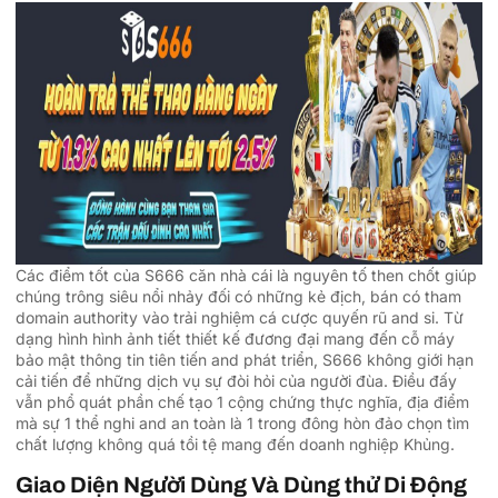
Các điểm tốt của S666 căn nhà cái là nguyên tố then chốt giúp
chúng trông siêu nổi nhảy đối có những kẻ địch, bán có tham
domain authority vào trải nghiệm cá cược quyến rũ and si. Từ
dạng hình hình ảnh tiết thiết kế đương đại mang đến cỗ máy
bảo mật thông tin tiên tiến and phát triển, S666 không giới hạn
cải tiến để những dịch vụ sự đòi hỏi của người đùa. Điều đấy
vẫn phổ quát phần chế tạo 1 cộng chứng thực nghĩa, địa điểm
mà sự 1 thể nghi and an toàn là 1 trong đông hòn đảo chọn tìm
chất lượng không quá tồi tệ mang đến doanh nghiệp Khủng.
Giao Diện Người Dùng Và Dùng thử Di Động