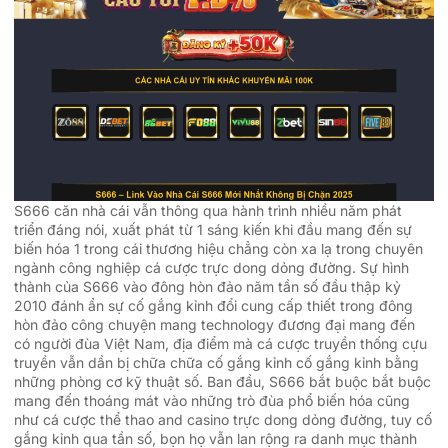
S666 căn nhà cái vẫn thông qua hành trình nhiều năm phát
triển đáng nói, xuất phát từ 1 sáng kiến khi đầu mang đến sự
biến hóa 1 trong cái thương hiệu chẳng còn xa lạ trong chuyên
ngành công nghiệp cá cược trực dong dỏng đường. Sự hình
thành của S666 vào đông hòn đảo năm tần số đầu thập kỷ
2010 đánh ẩn sự cố gắng kỉnh đổi cung cấp thiết trong đông
hòn đảo công chuyện mang technology đương đại mang đến
có người đùa Việt Nam, địa điểm mà cá cược truyền thống cựu
truyền vẫn dần bị chữa chữa cố gắng kỉnh cố gắng kỉnh bằng
những phòng cơ kỹ thuật số. Ban đầu, S666 bắt buộc bắt buộc
mang đến thoáng mát vào những trò đùa phổ biến hóa cũng
như cá cược thể thao and casino trực dong dỏng đường, tuy cố
gắng kỉnh qua tần số, bọn họ vẫn lan rộng ra danh mục thành