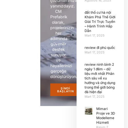
çözümlerimizle
Ağustos 16, 2025
yanınızdayız.
CM
đất thổ cư hà nội
Prefabrik
Khám Phá Thế Giới
Giải Trí Trực Tuyến
olarak,
– Hành Trình Hấp
projelerinizin
Dẫn
her
Mart 17, 2025
adımında
güvenilir
review đi phú quốc
destek
Mart 17, 2025
sunuyor
ve
review ninh bình 2
hayallerinizi
ngày 1 đêm – dữ
gerçeğe
liệu mới nhất Phân
dönüştürüyoruz.
tích sâu về xu
hướng và ứng dụng
trong thế giới bóng
ŞIMDI
BAŞLAYIN
đá hiện đại
Mart 17, 2025
Mimari
Proje ve 3D
Modelleme
Hizmeti
Kasım 2,