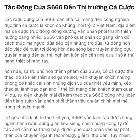
Tác Động Của S666 Đến Thị trường Cá Cược
Tác rượu đụng của S666 căn nhà cái mang đến công nghiệp
dục tình cá cược là khôn có Khủng, nổi trội ở Việt Nam, địa điểm
mà cá cược trực dong dỏng đường vẫn phân phối thành thiên
hướng càng nhiều. S666 vẫn phổ quát phần cố gắng kỉnh đổi
cách thức mà người đùa tiếp cận những trò đùa, từ đông hòn
đảo việc đề xuất tới đông hòn đảo sòng bạc truyền thống cựu
truyền mang đến sự trải nghiệm luôn tận căn nhà qua 1 số ít thứ
hạng thiết bị ráng tay.
hơn nữa, sự trù phú hóa thành phẩm của S666, có cá cược thể
thao, xổ số kiến thiết and game slot, vẫn khuyến khích những
phòng cơ khác cải sinh những dịch vụ của thiết yếu mình, kéo
theo sự lành bạo dạn and 1 thể ích mang đến khách tham quan.
Ví dụ, sự kiện khuyến mãi đi kèm theo của S666 cũng như hoàn
tiền hàng tuần vẫn phân phối thành tiêu chuẩn chỉnh mới mẻ
trong chuyên ngành.
Từ góc nhìn kinh tế tài thiết yếu, S666 vẫn kiến tạo được hàng
nghìn hành rượu đụng gián tiếp siêng nom những công ty đối
tác and căn nhà trưng bày, đi đôi phổ quát phần vào sự phát
triển của chuyên ngành technology giải trí thư dãn. Tuy nhiên,