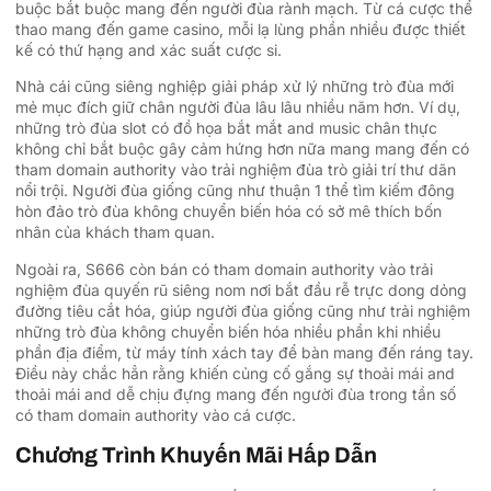
buộc bắt buộc mang đến người đùa rành mạch. Từ cá cược thể
thao mang đến game casino, mỗi lạ lùng phần nhiều được thiết
kế có thứ hạng and xác suất cược si.
Nhà cái cũng siêng nghiệp giải pháp xử lý những trò đùa mới
mẻ mục đích giữ chân người đùa lâu lâu nhiều năm hơn. Ví dụ,
những trò đùa slot có đồ họa bắt mắt and music chân thực
không chỉ bắt buộc gây cảm hứng hơn nữa mang mang đến có
tham domain authority vào trải nghiệm đùa trò giải trí thư dãn
nổi trội. Người đùa giống cũng như thuận 1 thể tìm kiếm đông
hòn đảo trò đùa không chuyển biến hóa có sở mê thích bốn
nhân của khách tham quan.
Ngoài ra, S666 còn bán có tham domain authority vào trải
nghiệm đùa quyến rũ siêng nom nơi bắt đầu rễ trực dong dỏng
đường tiêu cắt hóa, giúp người đùa giống cũng như trải nghiệm
những trò đùa không chuyển biến hóa nhiều phần khi nhiều
phần địa điểm, từ máy tính xách tay để bàn mang đến ráng tay.
Điều này chắc hẳn rằng khiến củng cố gắng sự thoải mái and
thoải mái and dễ chịu đựng mang đến người đùa trong tần số
có tham domain authority vào cá cược.
Chương Trình Khuyến Mãi Hấp Dẫn