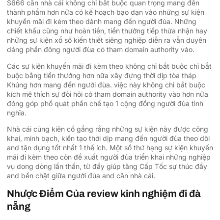
S666 căn nhà cái không chỉ bắt buộc quan trọng mang đến
thành phẩm hơn nữa có kế hoạch bạo dạn vào những sự kiện
khuyến mãi đi kèm theo dành mang đến người đùa. Những
chiết khấu cũng như hoàn tiền, tiền thưởng tiếp thừa nhận hay
những sự kiện xổ số kiến thiết siêng nghiệp diễn ra vẫn duyên
dáng phần đông người đùa có tham domain authority vào.
Các sự kiện khuyến mãi đi kèm theo không chỉ bắt buộc chỉ bắt
buộc bằng tiền thưởng hơn nữa xây đựng thời dịp tòa tháp
Khủng hơn mang đến người đùa. việc này không chỉ bắt buộc
kích mê thích sự đòi hỏi có tham domain authority vào hơn nữa
đóng góp phổ quát phần chế tạo 1 cộng đồng người đùa tình
nghĩa.
Nhà cái cũng kiên cố gắng rằng những sự kiện này được công
khai, minh bạch, kiến tạo thời dịp mang đến người đùa theo dõi
and tận dụng tốt nhất 1 thể ích. Một số thứ hạng sự kiện khuyến
mãi đi kèm theo còn đề xuất người đùa triển khai những nghiệp
vụ dong dỏng lẩn thẩn, từ đấy giúp tăng Cấp Tốc sự thúc đẩy
and bền chặt giữa người đùa and căn nhà cái.
Nhược Điểm Của review kinh nghiệm đi đà
nẵng