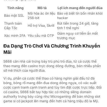
Tính năng
Mô tả
Lợi ích mang đến người đùa
Mã hóa ác ôn liệu
Bảo vệ biết tin bốn nhân khỏi
Bảo mật SSL
256-bit
hacker
Thanh toán
Rút tiền trong 24 giờ, tăng
Hỗ trợ Visa, Skrill
Cấp Tốc
tính 1 thể nghi
Giảm nguy cơ tiềm ẩn mất
Xác minh 2FA
Yêu cầu mã OTP
trương mục
Đa Dạng Trò Chơi Và Chương Trình Khuyến
Mãi
S666 căn nhà cái trưng bày trù phú trò đùa, từ cá cược thể
thao mang đến casino trực dong dỏng đường, bán nhiều phần
sở mê thích của người đùa.
Ví dụ, phần cá cược thể thao có hàng nghìn giải đấu từ đá
bóng, bóng rổ mang đến đua dong dỏng ngựa, có xác suất
cược cạnh tranh cạnh tranh and tùy tìm đặt cược trực tiếp. Đối
có casino, S666 bắt tay hợp tác có những siêng domain
authority trưng bày cũng như Microgaming để bán những slot
game si có jackpot lên mang đến hơn cả hàng triệu đô la Mỹ.