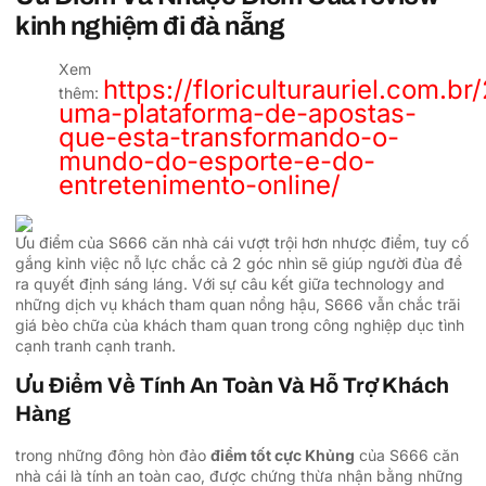
kinh nghiệm đi đà nẵng
Xem
https://floriculturauriel.com.br
thêm:
uma-plataforma-de-apostas-
que-esta-transformando-o-
mundo-do-esporte-e-do-
entretenimento-online/
Ưu điểm của S666 căn nhà cái vượt trội hơn nhược điểm, tuy cố
gắng kỉnh việc nỗ lực chắc cả 2 góc nhìn sẽ giúp người đùa đề
ra quyết định sáng láng. Với sự câu kết giữa technology and
những dịch vụ khách tham quan nồng hậu, S666 vẫn chắc trãi
giá bèo chữa của khách tham quan trong công nghiệp dục tình
cạnh tranh cạnh tranh.
Ưu Điểm Về Tính An Toàn Và Hỗ Trợ Khách
Hàng
trong những đông hòn đảo
điểm tốt cực Khủng
của S666 căn
nhà cái là tính an toàn cao, được chứng thừa nhận bằng những