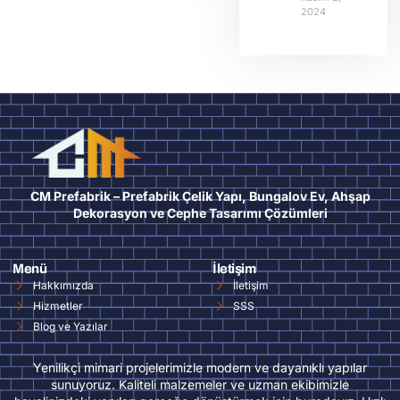
2024
CM Prefabrik – Prefabrik Çelik Yapı, Bungalov Ev, Ahşap
Dekorasyon ve Cephe Tasarımı Çözümleri
Menü
İletişim
Hakkımızda
İletişim
Hizmetler
SSS
Blog ve Yazılar
Yenilikçi mimari projelerimizle modern ve dayanıklı yapılar
sunuyoruz. Kaliteli malzemeler ve uzman ekibimizle