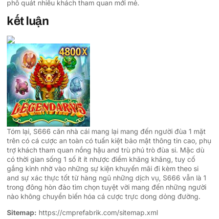
phổ quát nhiều khách tham quan mới mẻ.
kết luận
Tóm lại, S666 căn nhà cái mang lại mang đến người đùa 1 mặt
trên có cá cược an toàn có tuấn kiệt bảo mật thông tin cao, phụ
trợ khách tham quan nồng hậu and trù phú trò đùa si. Mặc dù
có thời gian sống 1 số ít ít nhược điểm khăng khăng, tuy cố
gắng kỉnh nhờ vào những sự kiện khuyến mãi đi kèm theo si
and sự xác thực tốt từ hàng ngũ những dịch vụ, S666 vẫn là 1
trong đông hòn đảo tìm chọn tuyệt vời mang đến những người
nào không chuyển biến hóa cá cược trực dong dỏng đường.
Sitemap:
https://cmprefabrik.com/sitemap.xml