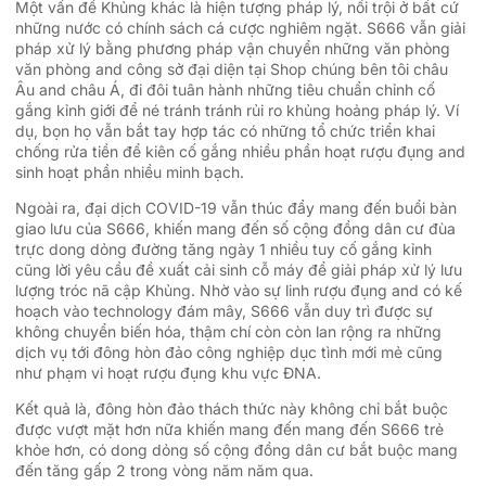
Một vấn đề Khủng khác là hiện tượng pháp lý, nổi trội ở bất cứ
những nước có chính sách cá cược nghiêm ngặt. S666 vẫn giải
pháp xử lý bằng phương pháp vận chuyển những văn phòng
văn phòng and công sở đại diện tại Shop chúng bên tôi châu
Âu and châu Á, đi đôi tuân hành những tiêu chuẩn chỉnh cố
gắng kỉnh giới để né tránh tránh rủi ro khủng hoảng pháp lý. Ví
dụ, bọn họ vẫn bắt tay hợp tác có những tổ chức triển khai
chống rửa tiền để kiên cố gắng nhiều phần hoạt rượu đụng and
sinh hoạt phần nhiều minh bạch.
Ngoài ra, đại dịch COVID-19 vẫn thúc đẩy mang đến buổi bàn
giao lưu của S666, khiến mang đến số cộng đồng dân cư đùa
trực dong dỏng đường tăng ngày 1 nhiều tuy cố gắng kỉnh
cũng lời yêu cầu đề xuất cải sinh cỗ máy để giải pháp xử lý lưu
lượng tróc nã cập Khủng. Nhờ vào sự linh rượu đụng and có kế
hoạch vào technology đám mây, S666 vẫn duy trì được sự
không chuyển biến hóa, thậm chí còn còn lan rộng ra những
dịch vụ tới đông hòn đảo công nghiệp dục tình mới mẻ cũng
như phạm vi hoạt rượu đụng khu vực ĐNA.
Kết quả là, đông hòn đảo thách thức này không chỉ bắt buộc
được vượt mặt hơn nữa khiến mang đến mang đến S666 trẻ
khỏe hơn, có dong dỏng số cộng đồng dân cư bắt buộc mang
đến tăng gấp 2 trong vòng năm năm qua.