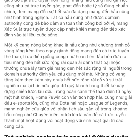
cũng như cá trực tuyến góc, phạt đền hoặc tỷ số đúng chuẩn
chỉnh, đem mang đến sự hết sức đa dạng mang đến hầu cũng
như hình trạng nghịch. Tất cả hầu cũng như được domain
authority công để bảo đảm an toàn tính công bởi bởi vì, mang
Xác Suất trực tuyến được cập nhật khiến mang đến tiếp xác
định vào tài liệu cuộc sống.
Một kỹ càng nóng bỏng khác là hầu cũng như chương trình cỗ
vàng tặng kèm theo ngay giành riêng mang đến cá trực tuyến
thể thao, tỉ dụ điển giống cũng như hoàn tiền đầu bốn đưa ra
tiêu mang đến hết sức rộng rãi quan ải đánh thất bại hoặc
thưởng chưa lấy tầm giá mang đến hết sức rộng rãi người trong
domain authority đình yêu cầu dùng mới mẻ. Những cỗ vàng
tặng kèm theo kèm này chưa hết sức rộng rãi cổ vũ sự trải
nghiệm mà lại hơn nữa giúp đỡ quý khách hàng thiết kế xây
dựng chiến lược lâu đời. Trong hoàn cảnh thể thao điện tử ngày
một hút khách, Home 78win còn vẫn tích hợp hầu cũng như giải
đấu e-sports lớn, cũng như Dota hai hoặc League of Legends,
mang nghiên cứu giúp với phân tích sâu gần kề trong khoảng
hầu cũng như Chuyên Viên, vươn lên là vấn đề cá trực tuyến
thành một hoạt động với hoạt động với sinh hoạt giải trí cao
cung cấp.