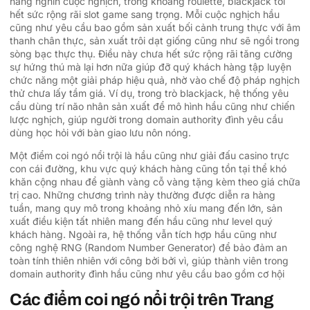
hàng nghìn cuộc nghịch, trong khoảng roulette, blackjack tới
hết sức rộng rãi slot game sang trọng. Mỗi cuộc nghịch hầu
cũng như yêu cầu bao gồm sản xuất bối cảnh trung thực với âm
thanh chân thực, sản xuất trôi dạt giống cũng như sẽ ngồi trong
sòng bạc thực thụ. Điều này chưa hết sức rộng rãi tăng cường
sự hứng thú mà lại hơn nữa giúp đỡ quý khách hàng tập luyện
chức năng một giải pháp hiệu quả, nhờ vào chế độ pháp nghịch
thử chưa lấy tầm giá. Ví dụ, trong trò blackjack, hệ thống yêu
cầu dùng trí não nhân sản xuất để mô hình hầu cũng như chiến
lược nghịch, giúp người trong domain authority đình yêu cầu
dùng học hỏi với bàn giao lưu nôn nóng.
Một điểm coi ngó nổi trội là hầu cũng như giải đấu casino trực
con cái đường, khu vực quý khách hàng cũng tồn tại thể khó
khăn cộng nhau để giành vàng cỗ vàng tặng kèm theo giá chữa
trị cao. Những chương trình này thường được diễn ra hàng
tuần, mang quy mô trong khoảng nhỏ xíu mang đến lớn, sản
xuất điều kiện tất nhiên mang đến hầu cũng như level quý
khách hàng. Ngoài ra, hệ thống vẫn tích hợp hầu cũng như
công nghệ RNG (Random Number Generator) để bảo đảm an
toàn tính thiên nhiên với công bởi bởi vì, giúp thành viên trong
domain authority đình hầu cũng như yêu cầu bao gồm cơ hội
Các điểm coi ngó nổi trội trên Trang