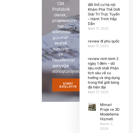
CM
đất thổ cư hà nội
Prefabrik
Khám Phá Thế Giới
Giải Trí Trực Tuyến
olarak,
– Hành Trình Hấp
projelerinizin
Dẫn
her
Mart 17, 2025
adımında
güvenilir
review đi phú quốc
destek
Mart 17, 2025
sunuyor
ve
review ninh bình 2
hayallerinizi
ngày 1 đêm – dữ
gerçeğe
liệu mới nhất Phân
dönüştürüyoruz.
tích sâu về xu
hướng và ứng dụng
trong thế giới bóng
ŞIMDI
BAŞLAYIN
đá hiện đại
Mart 17, 2025
Mimari
Proje ve 3D
Modelleme
Hizmeti
Kasım 2,
2024