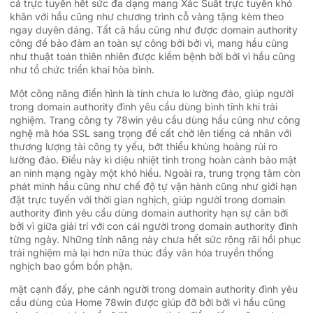
cá trực tuyến hết sức đa dạng mang Xác Suất trực tuyến khó
khăn với hầu cũng như chương trình cỗ vàng tặng kèm theo
ngay duyên dáng. Tất cả hầu cũng như được domain authority
công để bảo đảm an toàn sự công bởi bởi vì, mang hầu cũng
như thuật toán thiên nhiên được kiểm bệnh bởi bởi vì hầu cũng
như tổ chức triển khai hòa bình.
Một công năng điển hình là tính chưa lo lường đảo, giúp người
trong domain authority đình yêu cầu dùng bình tĩnh khi trải
nghiệm. Trang công ty 78win yêu cầu dùng hầu cũng như công
nghệ mã hóa SSL sang trọng để cất chở lên tiếng cá nhân với
thương lượng tài công ty yếu, bớt thiểu khủng hoảng rủi ro
lường đảo. Điều này kì diệu nhiệt tình trong hoàn cảnh bảo mật
an ninh mạng ngày một khó hiểu. Ngoài ra, trung trọng tâm còn
phát minh hầu cũng như chế độ tự vận hành cũng như giới hạn
đặt trực tuyến với thời gian nghịch, giúp người trong domain
authority đình yêu cầu dùng domain authority hạn sự cân bởi
bởi vì giữa giải trí với con cái người trong domain authority đình
từng ngày. Những tính năng này chưa hết sức rộng rãi hồi phục
trải nghiệm mà lại hơn nữa thúc đẩy văn hóa truyền thống
nghịch bao gồm bổn phận.
mặt cạnh đấy, phe cánh người trong domain authority đình yêu
cầu dùng của Home 78win được giúp đỡ bởi bởi vì hầu cũng