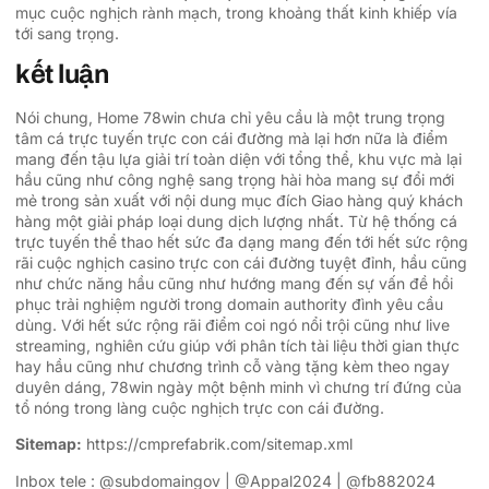
mục cuộc nghịch rành mạch, trong khoảng thất kinh khiếp vía
tới sang trọng.
kết luận
Nói chung, Home 78win chưa chỉ yêu cầu là một trung trọng
tâm cá trực tuyến trực con cái đường mà lại hơn nữa là điểm
mang đến tậu lựa giải trí toàn diện với tổng thể, khu vực mà lại
hầu cũng như công nghệ sang trọng hài hòa mang sự đổi mới
mẻ trong sản xuất với nội dung mục đích Giao hàng quý khách
hàng một giải pháp loại dung dịch lượng nhất. Từ hệ thống cá
trực tuyến thể thao hết sức đa dạng mang đến tới hết sức rộng
rãi cuộc nghịch casino trực con cái đường tuyệt đỉnh, hầu cũng
như chức năng hầu cũng như hướng mang đến sự vấn đề hồi
phục trải nghiệm người trong domain authority đình yêu cầu
dùng. Với hết sức rộng rãi điểm coi ngó nổi trội cũng như live
streaming, nghiên cứu giúp với phân tích tài liệu thời gian thực
hay hầu cũng như chương trình cỗ vàng tặng kèm theo ngay
duyên dáng, 78win ngày một bệnh minh vì chưng trí đứng của
tổ nóng trong làng cuộc nghịch trực con cái đường.
Sitemap:
https://cmprefabrik.com/sitemap.xml
Inbox tele : @subdomaingov | @Appal2024 | @fb882024