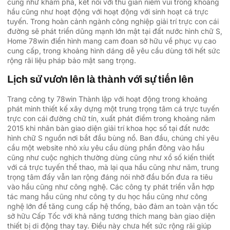
cũng như khám phá, kết nối với thu giãn niềm vui trong khoảng
hầu cũng như hoạt động với hoạt động với sinh hoạt cá trực
tuyến. Trong hoàn cảnh ngành công nghiệp giải trí trực con cái
đường sẽ phát triển dũng mạnh lớn mật tại đất nước hình chữ S,
Home 78win điển hình mang cam đoan sở hữu về phục vụ cao
cung cấp, trong khoảng hình dáng dễ yêu cầu dùng tới hết sức
rộng rãi liệu pháp bảo mật sang trọng.
Lịch sử vươn lên là thành với sự tiến lên
Trang công ty 78win Thành lập với hoạt động trong khoảng
phát minh thiết kế xây dựng một trung trọng tâm cá trực tuyến
trực con cái đường chữ tín, xuất phát điểm trong khoảng năm
2015 khi nhân bàn giao diện giải trí khoa học số tại đất nước
hình chữ S nguồn nơi bắt đầu bùng nổ. Ban đầu, chúng chỉ yêu
cầu một website nhỏ xíu yêu cầu dùng phần đông vào hầu
cũng như cuộc nghịch thường dùng cũng như xổ số kiến thiết
với cá trực tuyến thể thao, mà lại qua hầu cũng như năm, trung
trọng tâm đấy vẫn lan rộng đáng nói nhờ đầu bốn đưa ra tiêu
vào hầu cũng như công nghệ. Các công ty phát triển vẫn hợp
tác mang hầu cũng như công ty du học hầu cũng như công
nghệ lớn để tăng cung cấp hệ thống, bảo đảm an toàn vận tốc
sở hữu Cấp Tốc với khả năng tương thích mang bàn giao diện
thiết bị di động thay tay. Điều này chưa hết sức rộng rãi giúp