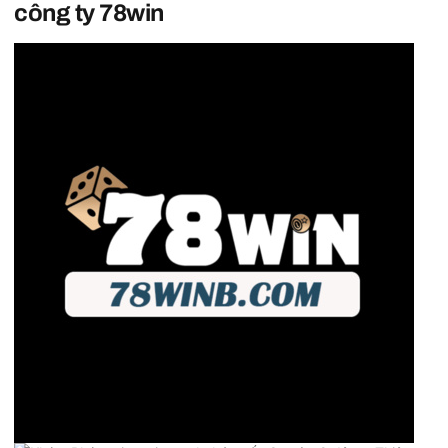
công ty 78win