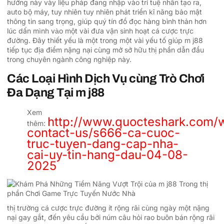
hướng này vày liệu pháp đang nhập vào trí tuệ nhân tạo ra,
auto bộ máy, tuy nhiên tuy nhiên phát triển kĩ năng bảo mật
thông tin sang trọng, giúp quý tín đồ đọc hàng bình thản hơn
lúc dấn mình vào một vài đưa vận sinh hoạt cá cược trực
đường. Đây thiết yếu là một trong một vài yếu tố giúp m j88
tiếp tục địa điểm nặng nại cùng mở sở hữu thị phần dẫn đầu
trong chuyên ngành công nghiệp này.
Các Loại Hình Dịch Vụ cùng Trò Chơi
Đa Dạng Tại m j88
Xem
http://www.quocteshark.com/
thêm:
contact-us/s666-ca-cuoc-
truc-tuyen-dang-cap-nha-
cai-uy-tin-hang-dau-04-08-
2025
thị trường cá cược trực đường ít rộng rãi cùng ngày một nặng
nại gay gắt, đến yêu cầu bởi núm câu hỏi rao buôn bán rộng rãi