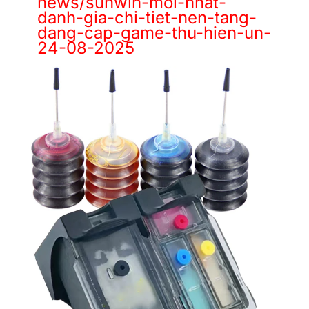
news/sunwin-moi-nhat-
danh-gia-chi-tiet-nen-tang-
dang-cap-game-thu-hien-un-
24-08-2025