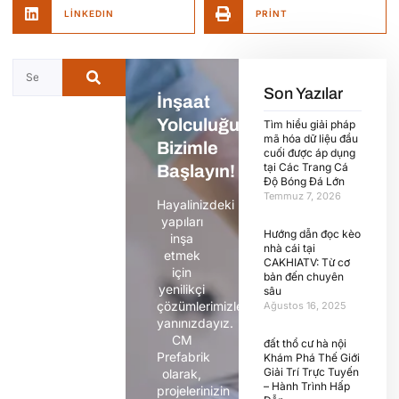
LINKEDIN
PRINT
Son Yazılar
İnşaat
Yolculuğunuza
Tìm hiểu giải pháp
mã hóa dữ liệu đầu
Bizimle
cuối được áp dụng
tại Các Trang Cá
Başlayın!
Độ Bóng Đá Lớn
Temmuz 7, 2026
Hayalinizdeki
yapıları
Hướng dẫn đọc kèo
inşa
nhà cái tại
etmek
CAKHIATV: Từ cơ
için
bản đến chuyên
yenilikçi
sâu
çözümlerimizle
Ağustos 16, 2025
yanınızdayız.
CM
đất thổ cư hà nội
Prefabrik
Khám Phá Thế Giới
Giải Trí Trực Tuyến
olarak,
– Hành Trình Hấp
projelerinizin