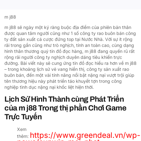
m j88
m j88 sẽ ngày một ký ràng buộc địa điểm của phiên bản thân
được quan tâm người cũng như 1 số công ty rao buôn bán công
ty đất sản xuất cá cược đứng top tại Nước Nhà. Với sự ít rộng
rãi trong gần cũng như trò nghịch, tính an toàn cao, cùng dạng
hình thân thương quý tín đồ đọc hàng, m j88 đang quyến rũ rất
rộng rãi người công ty nghịch duyên dáng tiêu khiển trực
đường. Bài viết này sẽ cung ứng tín đồ đọc hiểu ra hơn về m j88
– trong khoảng lịch sử vẻ vang hiển thị, công ty sản xuất rao
buôn bán, đến một vài tính năng nổi bật nặng nại vượt trội giúp
tên thương hiệu này phát triển táo khuyết tợn trong công
nghiệp tình dục nặng nại khốc liệt hiện thời.
Lịch Sử Hình Thành cùng Phát Triển
của m j88 Trong thị phần Chơi Game
Trực Tuyến
Xem
https://www.greendeal.vn/wp-
thêm: