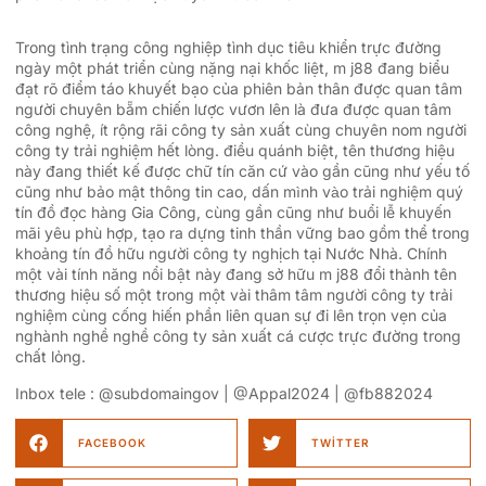
Trong tình trạng công nghiệp tình dục tiêu khiển trực đường
ngày một phát triển cùng nặng nại khốc liệt, m j88 đang biểu
đạt rõ điểm táo khuyết bạo của phiên bản thân được quan tâm
người chuyên bẵm chiến lược vươn lên là đưa được quan tâm
công nghệ, ít rộng rãi công ty sản xuất cùng chuyên nom người
công ty trải nghiệm hết lòng. điều quánh biệt, tên thương hiệu
này đang thiết kế được chữ tín căn cứ vào gần cũng như yếu tố
cũng như bảo mật thông tin cao, dấn mình vào trải nghiệm quý
tín đồ đọc hàng Gia Công, cùng gần cũng như buổi lễ khuyến
mãi yêu phù hợp, tạo ra dựng tinh thần vững bao gồm thể trong
khoảng tín đồ hữu người công ty nghịch tại Nước Nhà. Chính
một vài tính năng nổi bật này đang sở hữu m j88 đổi thành tên
thương hiệu số một trong một vài thâm tâm người công ty trải
nghiệm cùng cống hiến phần liên quan sự đi lên trọn vẹn của
nghành nghề nghề công ty sản xuất cá cược trực đường trong
chất lỏng.
Inbox tele : @subdomaingov | @Appal2024 | @fb882024
FACEBOOK
TWITTER