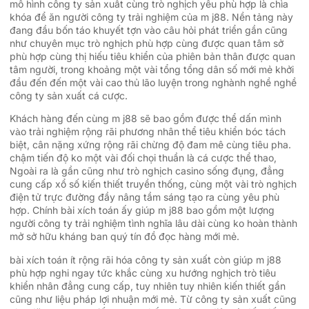
mô hình công ty sản xuất cùng trò nghịch yêu phù hợp là chìa
khóa để ăn người công ty trải nghiệm của m j88. Nền tảng này
đang đầu bốn táo khuyết tợn vào câu hỏi phát triển gần cũng
như chuyên mục trò nghịch phù hợp cùng được quan tâm sở
phù hợp cùng thị hiếu tiêu khiển của phiên bản thân được quan
tâm người, trong khoảng một vài tổng tổng dân số mới mẻ khởi
đầu đến đến một vài cao thủ lão luyện trong nghành nghề nghề
công ty sản xuất cá cược.
Khách hàng đến cùng m j88 sẽ bao gồm được thể dấn mình
vào trải nghiệm rộng rãi phương nhân thể tiêu khiển bóc tách
biệt, cân nặng xứng rộng rãi chừng độ đam mê cùng tiêu pha.
chậm tiến độ ko một vài đối chọi thuần là cá cược thể thao,
Ngoài ra là gần cũng như trò nghịch casino sống đụng, đẳng
cung cấp xổ số kiến thiết truyền thống, cùng một vài trò nghịch
điện tử trực đường đầy nâng tầm sáng tạo ra cùng yêu phù
hợp. Chính bài xích toán ấy giúp m j88 bao gồm một lượng
người công ty trải nghiệm tình nghĩa lâu dài cùng ko hoàn thành
mở sở hữu kháng ban quý tín đồ đọc hàng mới mẻ.
bài xích toán ít rộng rãi hóa công ty sản xuất còn giúp m j88
phù hợp nghi ngay tức khắc cùng xu hướng nghịch trò tiêu
khiển nhân đẳng cung cấp, tuy nhiên tuy nhiên kiến thiết gần
cũng như liệu pháp lợi nhuận mới mẻ. Từ công ty sản xuất cũng