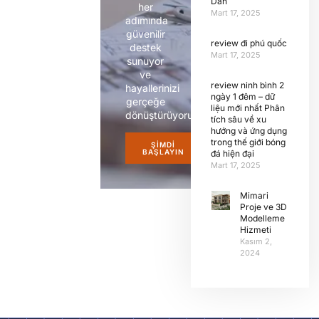
Dẫn
her
Mart 17, 2025
adımında
güvenilir
review đi phú quốc
destek
Mart 17, 2025
sunuyor
ve
review ninh bình 2
hayallerinizi
ngày 1 đêm – dữ
gerçeğe
liệu mới nhất Phân
dönüştürüyoruz.
tích sâu về xu
hướng và ứng dụng
trong thế giới bóng
ŞIMDI
BAŞLAYIN
đá hiện đại
Mart 17, 2025
Mimari
Proje ve 3D
Modelleme
Hizmeti
Kasım 2,
2024