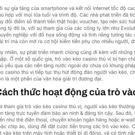
i sự gia tăng của smartphone và kết nối internet tốc độ ca
ù hợp với mọi lứa tuổi và trình độ. Các nhà phát triển đã 
y đổi điểm số thành tiền thật hoặc voucher, tạo nên sức hú
ng tỷ đô la, với sự tham gia của các công ty lớn như Evol
uyên nghiệp với đồ họa sống động và tính năng tương tác 
ải trí mà còn mở ra cơ hội kiếm tiền phụ cho nhiều người, đ
y nhiên, sự phát triển nhanh chóng cũng đi kèm với những t
ập. Ở một số quốc gia, trò vào kèo casino thú vị bị hạn ch
ủ yếu qua các nền tảng nước ngoài do chưa có khung pháp lý
o casino thú vị tiếp tục thu hút đông đảo người vào kèo, 
n là một phần của văn hóa giải trí đương đại.
ách thức hoạt động của trò vào
i tham gia trò vào kèo casino thú vị, người vào kèo thường
n tảng trực tuyến đảm bảo an ninh & đáng tin cậy. Sau đó,
ến như thẻ điện thoại, chuyển khoản ngân hàng hoặc e-wall
ặc chip ảo, dùng để đặt cược tiền trong các trò vào kèo. 
ợ vào kèo trên máy tính hoặc thiết bị di động, và có tính n