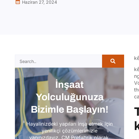
Haziran 27, 2024
k
kế
ng
İnşaat
Vớ
th
Yolculuğunuza
ca
Bizimle Başlayın!
Hayalinizdeki yapıları inşa etmek için
yenilikçi çözümlerimizle
yanınızdayız. CM Prefabrik olarak,