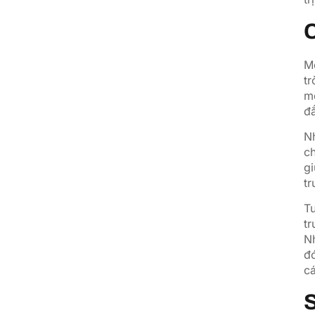
C
Mộ
tr
mộ
đắ
Nh
ch
gi
t
Tu
tr
Nh
đó
cá
S