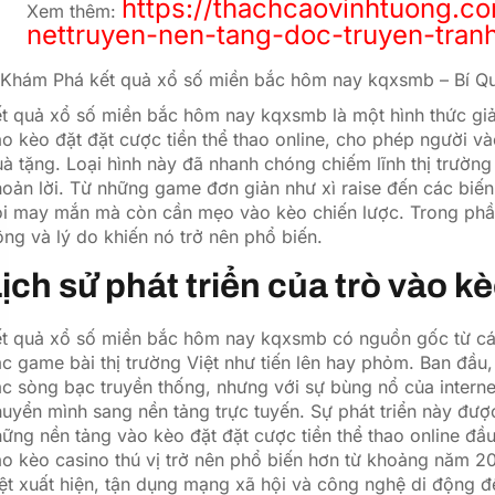
https://thachcaovinhtuong.c
Xem thêm:
nettruyen-nen-tang-doc-truyen-tran
t quả xổ số miền bắc hôm nay kqxsmb là một hình thức giải 
o kèo đặt đặt cược tiền thể thao online, cho phép người v
à tặng. Loại hình này đã nhanh chóng chiếm lĩnh thị trường 
oản lời. Từ những game đơn giản như xì raise đến các biến 
i may mắn mà còn cần mẹo vào kèo chiến lược. Trong phần 
ng và lý do khiến nó trở nên phổ biến.
ịch sử phát triển của trò vào kè
t quả xổ số miền bắc hôm nay kqxsmb có nguồn gốc từ các 
c game bài thị trường Việt như tiến lên hay phỏm. Ban đầu, c
c sòng bạc truyền thống, nhưng với sự bùng nổ của intern
uyển mình sang nền tảng trực tuyến. Sự phát triển này đượ
ững nền tảng vào kèo đặt đặt cược tiền thể thao online đầu 
o kèo casino thú vị trở nên phổ biến hơn từ khoảng năm 2
ệt xuất hiện, tận dụng mạng xã hội và công nghệ di động đ