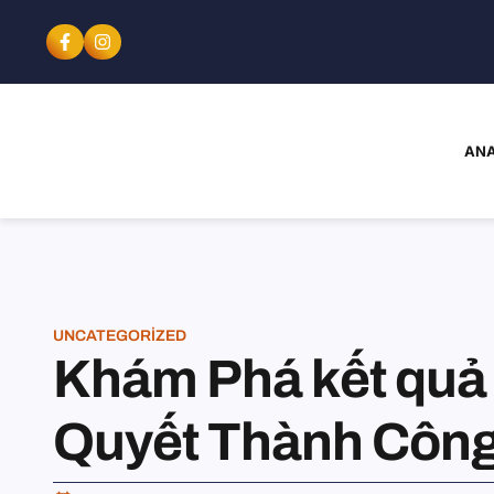
ANA
UNCATEGORIZED
Khám Phá kết quả 
Quyết Thành Côn