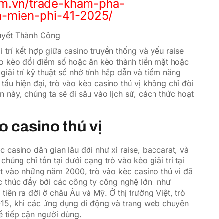
om.vn/trade-kham-pha-
h-mien-phi-41-2025/
trí kết hợp giữa casino truyền thống và yếu raise
ào kèo đổi điểm số hoặc ăn kèo thành tiền mặt hoặc
giải trí kỹ thuật số nhờ tính hấp dẫn và tiềm năng
tấu hiện đại, trò vào kèo casino thú vị không chỉ đòi
này, chúng ta sẽ đi sâu vào lịch sử, cách thức hoạt
o casino thú vị
casino dân gian lâu đời như xì raise, baccarat, và
húng chỉ tồn tại dưới dạng trò vào kèo giải trí tại
et vào những năm 2000, trò vào kèo casino thú vị đã
c thúc đẩy bởi các công ty công nghệ lớn, như
tiên ra đời ở châu Âu và Mỹ. Ở thị trường Việt, trò
015, khi các ứng dụng di động và trang web chuyên
ể tiếp cận người dùng.