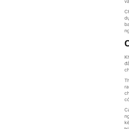
và
Ch
dụ
ba
n
C
Kh
đầ
ch
Th
r
c
có
Cả
ng
kè
tr