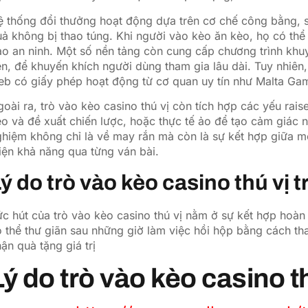
ệ thống đổi thưởng hoạt động dựa trên cơ chế công bằng,
ả không bị thao túng. Khi người vào kèo ăn kèo, họ có th
o an ninh. Một số nền tảng còn cung cấp chương trình khuy
ên, để khuyến khích người dùng tham gia lâu dài. Tuy nhiên,
eb có giấy phép hoạt động từ cơ quan uy tín như Malta Ga
oài ra, trò vào kèo casino thú vị còn tích hợp các yếu rais
o và đề xuất chiến lược, hoặc thực tế ảo để tạo cảm giác 
hiệm không chỉ là về may rắn mà còn là sự kết hợp giữa m
iện khả năng qua từng ván bài.
ý do trò vào kèo casino thú vị 
c hút của trò vào kèo casino thú vị nằm ở sự kết hợp hoàn 
 thể thư giãn sau những giờ làm việc hồi hộp bằng cách tha
ận quà tặng giá trị
Lý do trò vào kèo casino t