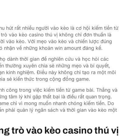
hu hút rất nhiều người vào kèo là cơ hội kiếm tiền từ
 trò vào kèo casino thú vị không chỉ đơn thuần là
ười vào kèo. Với mẹo vào kèo và chiến lược đúng
 đó nhận về những khoản win amount đáng kể.
họ dành thời gian để nghiên cứu và học hỏi các
yến thường xuyên chia sẻ những mẹo và bí quyết,
ạn kinh nghiệm. Điều này không chỉ tạo ra một môi
hia sẻ kiến thức trong cộng đồng game.
ành công trong việc kiếm tiền từ game bài. Thắng và
ng tâm lý khi gặp thất bại là điều rất quan trọng.
game chỉ vì mong muốn nhanh chóng kiếm tiền. Do
n phải quản lý ngân sách và thời gian vào kèo một
g trò vào kèo casino thú vị