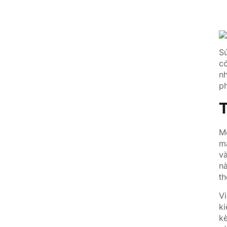
Sứ
có
nh
ph
T
Mộ
ma
và
nà
th
Vi
ki
kè