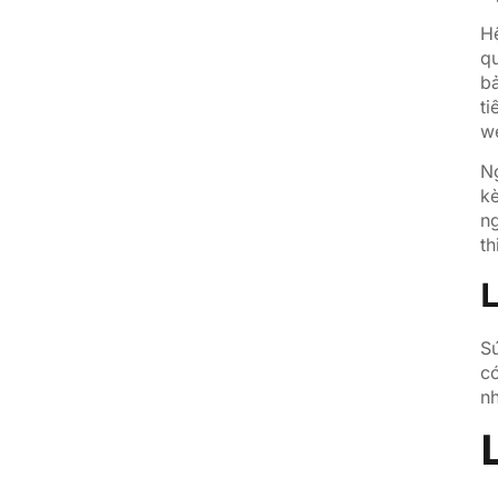
H
qu
bả
ti
w
Ng
kè
ng
th
L
Sứ
có
nh