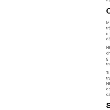
C
Mộ
tr
mộ
đắ
Nh
ch
gi
t
Tu
tr
Nh
đó
cá
S