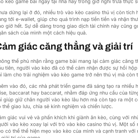
o kèo game bài ngay tại nhà hay trong giờ nghỉ trưa thực sự
ưa dừng lại ở đó, nhiều trò vào kèo casino thú vị còn tích
ng tới e-wallet, giúp cho quá trình nạp tiền tiền và nhận 
o giờ hết. Sự dễ dàng trong giao dịch tài chính này cũng g
gân sách của mình một cách hiệu quả.
ảm giác căng thẳng và giải trí
ông thể phủ nhận rằng game bài mang lại cảm giác căng th
u tiên, người vào kèo đã có thể cảm nhận được sự hồi hộp
ỉ làm cho trải nghiệm vào kèo game trở nên thú vị mà còn
êm vào đó, các nhà phát triển game đã sáng tạo ra nhiều hì
aise, baccarat hay baccarat, nhằm đáp ứng nhu cầu của từ
hỉ giúp giữ chân người vào kèo lâu hơn mà còn tạo ra một
 thể giao lưu, chia sẻ kinh nghiệm và chiến lược.
m giác vui vẻ và phấn khích khi giành ăn kèo, cùng với nhữ
ười vào kèo xoay lại với trò vào kèo casino thú vị. Một số 
o có thể thể hiện mẹo vào kèo của mình và cạnh tranh với
ị giải trí của game.