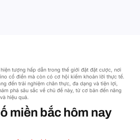
iện tượng hấp dẫn trong thế giới đặt đặt cược, nơi
o cổ điển mà còn có cơ hội kiếm khoản lời thực tế.
ng đến trải nghiệm chân thực, đa dạng và tiện lợi,
 khám phá sâu sắc về chủ đề này, từ cơ bản đến nâng
và hiệu quả.
số miền bắc hôm nay