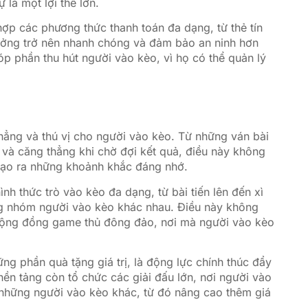
 là một lợi thế lớn.
 hợp các phương thức thanh toán đa dạng, từ thẻ tín
thưởng trở nên nhanh chóng và đảm bảo an ninh hơn
óp phần thu hút người vào kèo, vì họ có thể quản lý
ẳng và thú vị cho người vào kèo. Từ những ván bài
 và căng thẳng khi chờ đợi kết quả, điều này không
 tạo ra những khoảnh khắc đáng nhớ.
nh thức trò vào kèo đa dạng, từ bài tiến lên đến xì
ng nhóm người vào kèo khác nhau. Điều này không
 cộng đồng game thủ đông đảo, nơi mà người vào kèo
ng phần quà tặng giá trị, là động lực chính thúc đẩy
nền tảng còn tổ chức các giải đấu lớn, nơi người vào
 những người vào kèo khác, từ đó nâng cao thêm giá