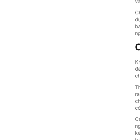
và
Ch
dụ
ba
n
C
Kh
đầ
ch
Th
r
c
có
Cả
ng
kè
tr