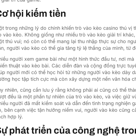
ơ hội kiếm tiền
t trong những lý do chính khiến trò vào kèo casino thú vị t
ò vào kèo. Không giống như nhiều trò vào kèo giải trí khác,
t thú vui; nó còn có thể mang lại thu nhập thực sự cho ng
n, người vào kèo có thể gia tăng tỷ lệ thắng của mình, từ
iều người xem game bài như một hình thức đầu tư, nơi mà 
iến thuật vào kèo bài. Các diễn đàn và cộng đồng trực tu
úp người mới có thể học hỏi từ những người vào kèo dày d
rường học tập tích cực mà còn xây dựng một nền văn hóa c
y nhiên, cũng cần lưu ý rằng không phải ai cũng có thể th
ượt đều là một phần tự nhiên của trò vào kèo, và việc giữ vữ
iều người đã mất kiểm soát và dẫn đến tình trạng nghiện 
, bên cạnh việc tận hưởng niềm vui, người vào kèo cũng cầ
ch hợp lý.
ự phát triển của công nghệ tron