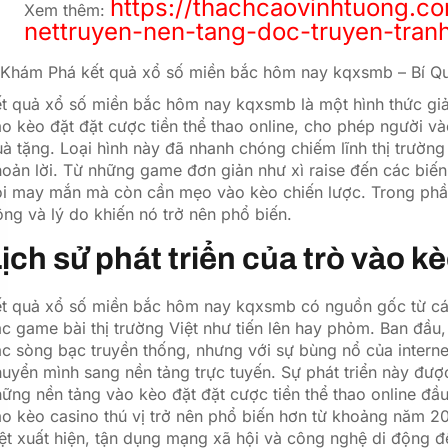
https://thachcaovinhtuong.c
Xem thêm:
nettruyen-nen-tang-doc-truyen-tran
t quả xổ số miền bắc hôm nay kqxsmb là một hình thức giải 
o kèo đặt đặt cược tiền thể thao online, cho phép người v
à tặng. Loại hình này đã nhanh chóng chiếm lĩnh thị trường 
oản lời. Từ những game đơn giản như xì raise đến các biến 
i may mắn mà còn cần mẹo vào kèo chiến lược. Trong phần 
ng và lý do khiến nó trở nên phổ biến.
ịch sử phát triển của trò vào kè
t quả xổ số miền bắc hôm nay kqxsmb có nguồn gốc từ các 
c game bài thị trường Việt như tiến lên hay phỏm. Ban đầu, c
c sòng bạc truyền thống, nhưng với sự bùng nổ của intern
uyển mình sang nền tảng trực tuyến. Sự phát triển này đượ
ững nền tảng vào kèo đặt đặt cược tiền thể thao online đầu 
o kèo casino thú vị trở nên phổ biến hơn từ khoảng năm 2
ệt xuất hiện, tận dụng mạng xã hội và công nghệ di động đ