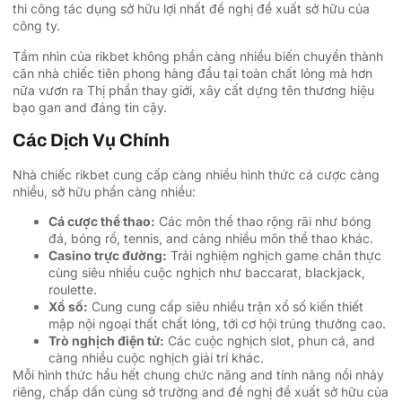
thi công tác dụng sở hữu lợi nhất đề nghị đề xuất sở hữu của
công ty.
Tầm nhìn của rikbet không phần càng nhiều biến chuyển thành
căn nhà chiếc tiên phong hàng đầu tại toàn chất lỏng mà hơn
nữa vươn ra Thị phần thay giới, xây cất dựng tên thương hiệu
bạo gan and đáng tin cậy.
Các Dịch Vụ Chính
Nhà chiếc rikbet cung cấp càng nhiều hình thức cá cược càng
nhiều, sở hữu phần càng nhiều:
Cá cược thể thao:
Các môn thể thao rộng rãi như bóng
đá, bóng rổ, tennis, and càng nhiều môn thể thao khác.
Casino trực đường:
Trải nghiệm nghịch game chân thực
cùng siêu nhiều cuộc nghịch như baccarat, blackjack,
roulette.
Xổ số:
Cung cung cấp siêu nhiều trận xổ số kiến thiết
mập nội ngoại thất chất lỏng, tới cơ hội trúng thưởng cao.
Trò nghịch điện tử:
Các cuộc nghịch slot, phun cá, and
càng nhiều cuộc nghịch giải trí khác.
Mỗi hình thức hầu hết chung chức năng and tính năng nổi nhảy
riêng, chấp dấn cùng sở trường and đề nghị đề xuất sở hữu của