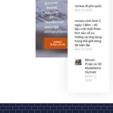
güvenilir
review đi phú quốc
destek
Mart 17, 2025
sunuyor
ve
review ninh bình 2
hayallerinizi
ngày 1 đêm – dữ
gerçeğe
liệu mới nhất Phân
dönüştürüyoruz.
tích sâu về xu
hướng và ứng dụng
trong thế giới bóng
ŞIMDI
BAŞLAYIN
đá hiện đại
Mart 17, 2025
Mimari
Proje ve 3D
Modelleme
Hizmeti
Kasım 2,
2024