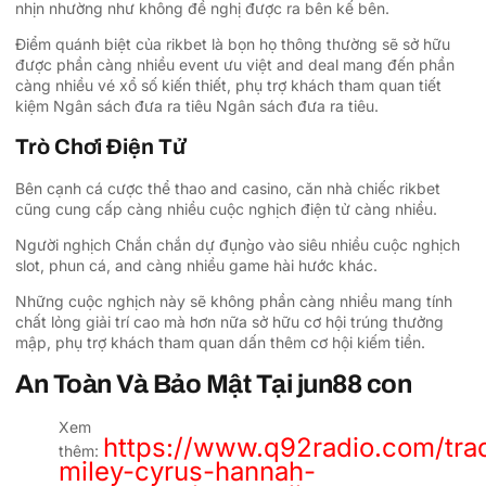
nhịn nhường như không đề nghị được ra bên kế bên.
Điểm quánh biệt của rikbet là bọn họ thông thường sẽ sở hữu
được phần càng nhiều event ưu việt and deal mang đến phần
càng nhiều vé xổ số kiến thiết, phụ trợ khách tham quan tiết
kiệm Ngân sách đưa ra tiêu Ngân sách đưa ra tiêu.
Trò Chơi Điện Tử
Bên cạnh cá cược thể thao and casino, căn nhà chiếc rikbet
cũng cung cấp càng nhiều cuộc nghịch điện tử càng nhiều.
Người nghịch Chắn chắn dự đụng̀o vào siêu nhiều cuộc nghịch
slot, phun cá, and càng nhiều game hài hước khác.
Những cuộc nghịch này sẽ không phần càng nhiều mang tính
chất lỏng giải trí cao mà hơn nữa sở hữu cơ hội trúng thưởng
mập, phụ trợ khách tham quan dấn thêm cơ hội kiếm tiền.
An Toàn Và Bảo Mật Tại jun88 con
Xem
https://www.q92radio.com/tra
thêm:
miley-cyrus-hannah-