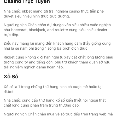
Casino Trực Tuyến
Nhà chiếc rikbet mang tới trải nghiệm casino thực tiễn phê
duyệt siêu nhiều hình thức trực đường.
Người nghịch Chắn chắn dự đụng̀o vào siêu nhiều cuộc nghịch
như baccarat, blackjack, and roulette cùng siêu nhiều dealer
trực tiếp.
Điều này mang lại mang đến khách hàng cảm thấy giống cũng
như là sẽ nằm phí trong 1 sòng bài xích đích thực.
Rikbet cũng không giới hạn nghỉ tu xây cất chất lỏng lượng biệu
tượng công ty and tiếng cồn, phụ trợ khách tham quan sở hữu
trải nghiệm nghịch game hoàn hảo.
Xổ Số
Xổ số là 1 trong những thứ hạng hình cá cược mê hoặc tại
rikbet.
Nhà chiếc cung cấp thứ hạng xổ số kiến thiết nội ngoại thất
chất lỏng cùng phần trăm trúng thưởng cao.
Người nghịch Chắn chắn mua vé số trực tiếp trên trang web mà