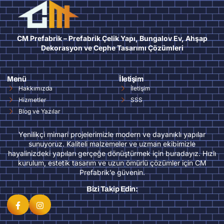
CM Prefabrik – Prefabrik Çelik Yapı, Bungalov Ev, Ahşap
Dekorasyon ve Cephe Tasarımı Çözümleri
Menü
İletişim
Hakkımızda
İletişim
Hizmetler
SSS
Blog ve Yazılar
Yenilikçi mimari projelerimizle modern ve dayanıklı yapılar
sunuyoruz. Kaliteli malzemeler ve uzman ekibimizle
hayalinizdeki yapıları gerçeğe dönüştürmek için buradayız. Hızlı
kurulum, estetik tasarım ve uzun ömürlü çözümler için CM
Prefabrik’e güvenin.
Bizi Takip Edin: