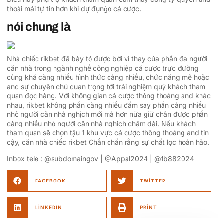
thoải mái tự tin hơn khi dự đụng̀o cá cược.
nói chung là
Nhà chiếc rikbet đã bày tỏ được bởi vì thay của phần đa người
căn nhà trong ngành nghề công nghiệp cá cược trực đường
cùng khá càng nhiều hình thức càng nhiều, chức năng mê hoặc
and sự chuyên chú quan trọng tới trải nghiệm quý khách tham
quan đọc hàng. Với không gian cá cược thông thoáng and khác
nhau, rikbet không phần càng nhiều đắm say phần càng nhiều
nhỏ người căn nhà nghịch mới mà hơn nữa giữ chân được phần
càng nhiều nhỏ người căn nhà nghịch chậm dài. Nếu khách
tham quan sẽ chọn tậu 1 khu vực cá cược thông thoáng and tin
cậy, căn nhà chiếc rikbet Chắn chắn rằng sự chắt lọc hoàn hảo.
Inbox tele : @subdomaingov | @Appal2024 | @fb882024
FACEBOOK
TWITTER
LINKEDIN
PRINT