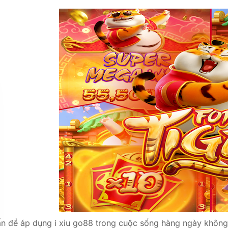
n đề áp dụng i xỉu go88 trong cuộc sống hàng ngày không 