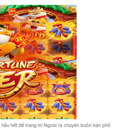
hầu hết để trang trí Ngoài ra chuyên buôn bán phổ