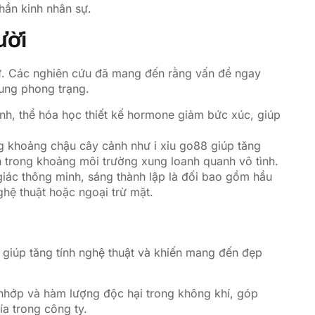
hần kinh nhân sự.
ười
sự. Các nghiên cứu đã mang đến rằng vấn đề ngay
rung phong trạng.
ình, thể hóa học thiết kế hormone giảm bức xúc, giúp
ng khoảng chậu cây cảnh như i xỉu go88 giúp tăng
n trong khoảng môi trường xung loanh quanh vô tình.
giác thông minh, sáng thành lập là đối bao gồm hầu
ghệ thuật hoặc ngoại trừ mặt.
t giúp tăng tính nghệ thuật và khiến mang đến đẹp
 nhớp và hàm lượng độc hại trong không khí, góp
ía trong công ty.