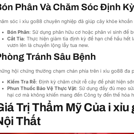
Bón Phân Và Chăm Sóc Định K
ăm sóc i xỉu go88 chuyên nghiệp đã giúp cây khỏe khoắn v
Bón Phân
: Sử dụng phân hữu cơ hoặc phân vi sinh để 
Cắt Tỉa
: Thực hiện giảm tỉa định kỳ để hạn chế hầu hết l
vươn lên là chuyển lộng lẫy tua new.
Phòng Tránh Sâu Bệnh
ững hội chứng thường chạm chán phía trên i xỉu go88 đa p
Kiểm Tra Rễ
: Định kỳ chăm chút rễ cây để phát hiện sớm
Phun Thuốc Bảo Vệ Thực Vật
: Sử dụng đầy đủ mẹo sửa
hại cơ mà không khiến mang đến Công ty đến thể hóa h
Giá Trị Thẩm Mỹ Của i xỉu
Nội Thất