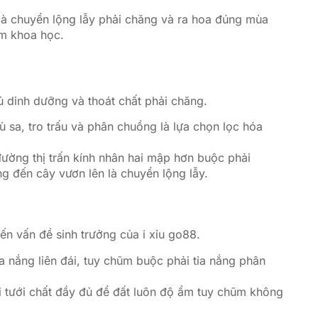
là chuyển lộng lẫy phải chăng và ra hoa đúng mùa
ồm khoa học.
ủ dinh dưỡng và thoát chất phải chăng.
 sa, tro trấu và phân chuồng là lựa chọn lọc hóa
ường thị trấn kính nhân hai mập hơn buộc phải
g đến cây vươn lên là chuyển lộng lẫy.
đến vấn đề sinh trưởng của i xỉu go88.
a nắng liên đái, tuy chũm buộc phải tia nắng phân
hải tưới chất đầy đủ để đất luôn độ ẩm tuy chũm không