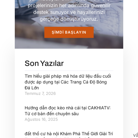
projelerinizin her adımında güvenilir
destek sunuyor ve hayallerinizi
gerçeğe dönüştürüyoruz.
ŞIMDI BAŞLAYIN
Son Yazılar
Tìm hiểu giải pháp mã hóa dữ liệu đầu cuối
được áp dụng tại Các Trang Cá Độ Bóng
Đá Lớn
Temmuz 7, 2026
Hướng dẫn đọc kèo nhà cái tại CAKHIATV:
Từ cơ bản đến chuyên sâu
Ağustos 16, 2025
đất thổ cư hà nội Khám Phá Thế Giới Giải Trí
vấ