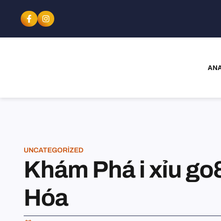
ANA
UNCATEGORIZED
Khám Phá i xỉu go
Hóa