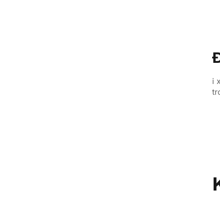
i 
tr