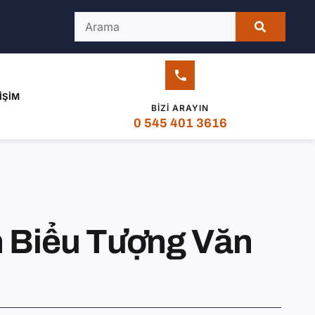
IŞIM
BIZI ARAYIN
0 545 401 3616
n Biểu Tượng Văn