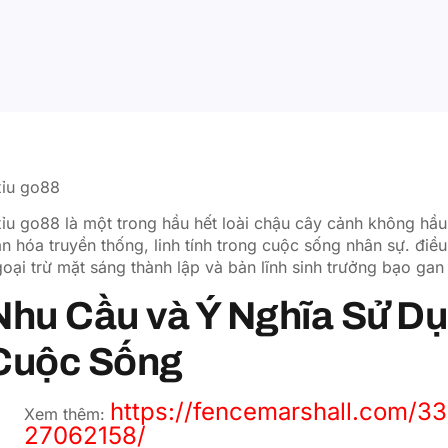
xỉu go88
xỉu go88 là một trong hầu hết loài chậu cây cảnh không hầ
n hóa truyền thống, linh tính trong cuộc sống nhân sự. đi
oại trừ mặt sáng thành lập và bản lĩnh sinh trưởng bạo gan
Nhu Cầu và Ý Nghĩa Sử Dụ
Cuộc Sống
https://fencemarshall.com/3
Xem thêm:
27062158/