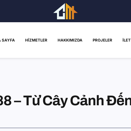
 SAYFA
HIZMETLER
HAKKIMIZDA
PROJELER
İLET
88 – Từ Cây Cảnh Đế