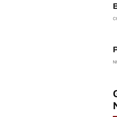
Ch
Nh