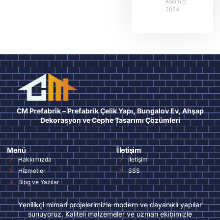
Kasım 2,
2024
CM Prefabrik – Prefabrik Çelik Yapı, Bungalov Ev, Ahşap
Dekorasyon ve Cephe Tasarımı Çözümleri
Menü
İletişim
Hakkımızda
İletişim
Hizmetler
SSS
Blog ve Yazılar
Yenilikçi mimari projelerimizle modern ve dayanıklı yapılar
sunuyoruz. Kaliteli malzemeler ve uzman ekibimizle