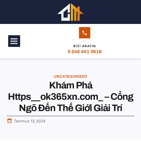
BIZI ARAYIN
0 545 401 3616
UNCATEGORIZED
Khám Phá
Https__ok365xn.com_ – Cổng
Ngõ Đến Thế Giới Giải Trí
Temmuz 13, 2024