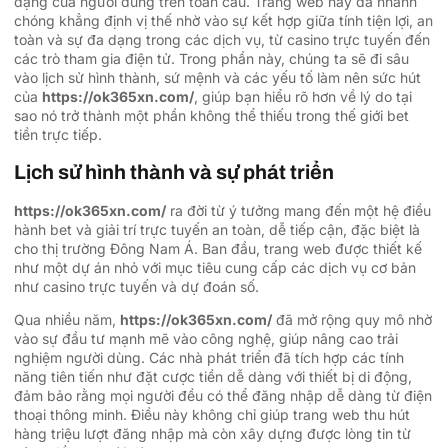
dạng của người dùng trên toàn cầu. Trang web này đã nhanh
chóng khẳng định vị thế nhờ vào sự kết hợp giữa tính tiện lợi, an
toàn và sự đa dạng trong các dịch vụ, từ casino trực tuyến đến
các trò tham gia điện tử. Trong phần này, chúng ta sẽ đi sâu
vào lịch sử hình thành, sứ mệnh và các yếu tố làm nên sức hút
của
https://ok365xn.com/
, giúp bạn hiểu rõ hơn về lý do tại
sao nó trở thành một phần không thể thiếu trong thế giới bet
tiền trực tiếp.
Lịch sử hình thành và sự phát triển
https://ok365xn.com/
ra đời từ ý tưởng mang đến một hệ điều
hành bet và giải trí trực tuyến an toàn, dễ tiếp cận, đặc biệt là
cho thị trường Đông Nam Á. Ban đầu, trang web được thiết kế
như một dự án nhỏ với mục tiêu cung cấp các dịch vụ cơ bản
như casino trực tuyến và dự đoán số.
Qua nhiều năm,
https://ok365xn.com/
đã mở rộng quy mô nhờ
vào sự đầu tư mạnh mẽ vào công nghệ, giúp nâng cao trải
nghiệm người dùng. Các nhà phát triển đã tích hợp các tính
năng tiên tiến như đặt cược tiền dễ dàng với thiết bị di động,
đảm bảo rằng mọi người đều có thể đăng nhập dễ dàng từ điện
thoại thông minh. Điều này không chỉ giúp trang web thu hút
hàng triệu lượt đăng nhập mà còn xây dựng được lòng tin từ