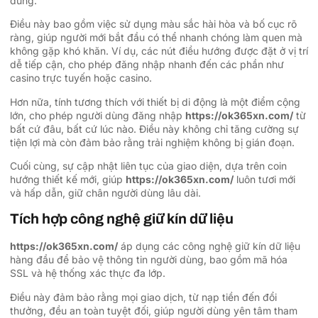
dùng.
Điều này bao gồm việc sử dụng màu sắc hài hòa và bố cục rõ
ràng, giúp người mới bắt đầu có thể nhanh chóng làm quen mà
không gặp khó khăn. Ví dụ, các nút điều hướng được đặt ở vị trí
dễ tiếp cận, cho phép đăng nhập nhanh đến các phần như
casino trực tuyến hoặc casino.
Hơn nữa, tính tương thích với thiết bị di động là một điểm cộng
lớn, cho phép người dùng đăng nhập
https://ok365xn.com/
từ
bất cứ đâu, bất cứ lúc nào. Điều này không chỉ tăng cường sự
tiện lợi mà còn đảm bảo rằng trải nghiệm không bị gián đoạn.
Cuối cùng, sự cập nhật liên tục của giao diện, dựa trên coin
hướng thiết kế mới, giúp
https://ok365xn.com/
luôn tươi mới
và hấp dẫn, giữ chân người dùng lâu dài.
Tích hợp công nghệ giữ kín dữ liệu
https://ok365xn.com/
áp dụng các công nghệ giữ kín dữ liệu
hàng đầu để bảo vệ thông tin người dùng, bao gồm mã hóa
SSL và hệ thống xác thực đa lớp.
Điều này đảm bảo rằng mọi giao dịch, từ nạp tiền đến đổi
thưởng, đều an toàn tuyệt đối, giúp người dùng yên tâm tham