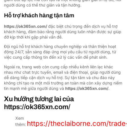
người dùng có thể thư giãn và tận hưởng.
Hỗ trợ khách hàng tận tâm
https://ok365xn.com/
đặc biệt chú trọng đến dịch vụ hỗ trợ
khách hàng, đảm bảo rằng người dùng luôn nhận được sự giúp
đỡ kịp thời khi gặp phải vấn đề.
Đội ngũ hỗ trợ khách hàng chuyên nghiệp và thân thiện hoạt
động 24/7, sẵn sàng đáp ứng mọi yêu cầu từ người dùng, từ
việc cung cấp thông tin đến xử lý các vấn đề phát sinh.
Ngoài ra, trang web còn cung cấp nhiều kênh liên lạc khác
nhau như chat trực tuyến, email và điện thoại, giúp người dùng
dễ dàng tiếp cận dịch vụ hỗ trợ. Sự tận tâm và chu đáo này
không chỉ tạo ra một môi trường an toàn mà còn xây dựng niềm
tin mạnh mẽ giữa người dùng và
https://ok365xn.com/
.
Xu hướng tương lai của
https://ok365xn.com/
Xem
https://theclaiborne.com/trade
thêm: