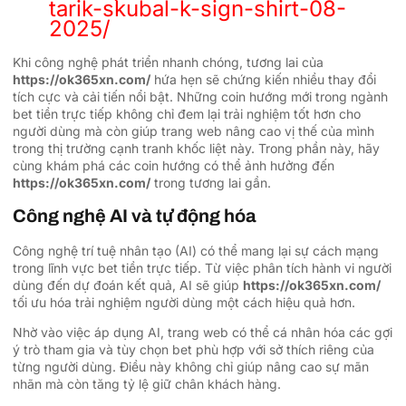
tarik-skubal-k-sign-shirt-08-
2025/
Khi công nghệ phát triển nhanh chóng, tương lai của
https://ok365xn.com/
hứa hẹn sẽ chứng kiến nhiều thay đổi
tích cực và cải tiến nổi bật. Những coin hướng mới trong ngành
bet tiền trực tiếp không chỉ đem lại trải nghiệm tốt hơn cho
người dùng mà còn giúp trang web nâng cao vị thế của mình
trong thị trường cạnh tranh khốc liệt này. Trong phần này, hãy
cùng khám phá các coin hướng có thể ảnh hưởng đến
https://ok365xn.com/
trong tương lai gần.
Công nghệ AI và tự động hóa
Công nghệ trí tuệ nhân tạo (AI) có thể mang lại sự cách mạng
trong lĩnh vực bet tiền trực tiếp. Từ việc phân tích hành vi người
dùng đến dự đoán kết quả, AI sẽ giúp
https://ok365xn.com/
tối ưu hóa trải nghiệm người dùng một cách hiệu quả hơn.
Nhờ vào việc áp dụng AI, trang web có thể cá nhân hóa các gợi
ý trò tham gia và tùy chọn bet phù hợp với sở thích riêng của
từng người dùng. Điều này không chỉ giúp nâng cao sự mãn
nhãn mà còn tăng tỷ lệ giữ chân khách hàng.