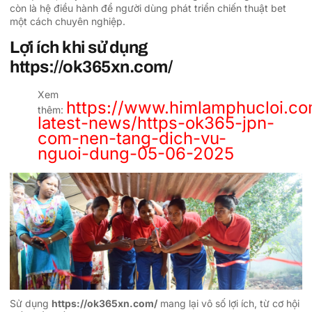
còn là hệ điều hành để người dùng phát triển chiến thuật bet
một cách chuyên nghiệp.
Lợi ích khi sử dụng
https://ok365xn.com/
Xem
https://www.himlamphucloi.c
thêm:
latest-news/https-ok365-jpn-
com-nen-tang-dich-vu-
nguoi-dung-05-06-2025
Sử dụng
https://ok365xn.com/
mang lại vô số lợi ích, từ cơ hội