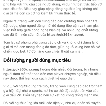
phù hợp với nhu cầu của người dùng, ví dụ như bet trực tiếp với
odd siêu tốt. Điều này giúp cộng đồng người dùng không chỉ
giải trí mà còn có cơ hội kiếm lợi nhuận thực tế.
Ngoài ra, trang web còn cung cấp các chương trình hoàn trả
đặt cược, giúp người dùng mới dễ dàng tiếp cận và tham gia.
Việc kết hợp giữa công nghệ hiện đại và nội dung chất lượng
cao đã làm nên sức hút của
https://ok365xn.com/
.
Tóm lại, sự phong phú trong các dịch vụ không chỉ dừng lại ở
giải trí mà còn mang tính giáo dục, giúp người dùng học hỏi về
chiến lược bet, từ đó nâng cao chiến thuật cá nhân.
Đối tượng người dùng mục tiêu
https://ok365xn.com/
hướng đến nhiều đối tượng, từ những
người đam mê thể thao đến các player chuyên nghiệp, và điều
này được thể hiện qua cách thiết kế giao diện.
Ví dụ, với người dùng trẻ tuổi, trang web cung cấp các trò tham
gia hiện đại như e-sports, nơi họ có thể đặt cược tiền vào các
giải đấu lớn. Điều này tạo nên sự kết nối cộng đồng mạnh mẽ.
Đối với người dùng lớn tuổi, các dịch vụ như dự đoán số truyền