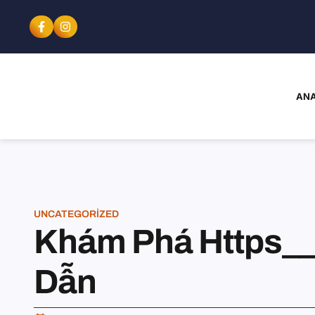
ANA
UNCATEGORIZED
Khám Phá Https__r
Dẫn