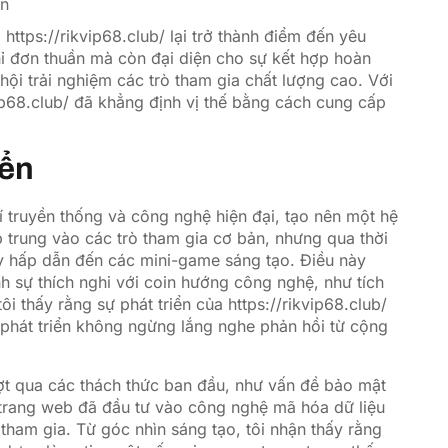
 https://rikvip68.club/ lại trở thành điểm đến yêu
hỉ đơn thuần mà còn đại diện cho sự kết hợp hoàn
ội trải nghiệm các trò tham gia chất lượng cao. Với
ip68.club/ đã khẳng định vị thế bằng cách cung cấp
iển
trí truyền thống và công nghệ hiện đại, tạo nên một hệ
 trung vào các trò tham gia cơ bản, nhưng qua thời
ay hấp dẫn đến các mini-game sáng tạo. Điều này
 sự thích nghi với coin hướng công nghệ, như tích
i thấy rằng sự phát triển của https://rikvip68.club/
phát triển không ngừng lắng nghe phản hồi từ cộng
ượt qua các thách thức ban đầu, như vấn đề bảo mật
n, trang web đã đầu tư vào công nghệ mã hóa dữ liệu
tham gia. Từ góc nhìn sáng tạo, tôi nhận thấy rằng