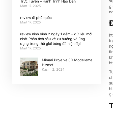
sự
Trực Tuyến – Hành Trình Hấp Dẫn
gi
Mart 17, 2025
ng
review đi phú quốc
Đ
Mart 17, 2025
review ninh bình 2 ngày 1 đêm – dữ liệu mới
ht
nhất Phân tích sâu về xu hướng và ứng
tr
dụng trong thế giới bóng đá hiện đại
hợ
Mart 17, 2025
ti
kh
Mimari Proje ve 3D Modelleme
ht
Hizmeti
Kasım 2, 2024
Tu
ch
sự
ht
gi
T