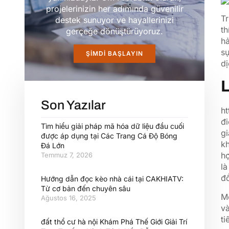
projelerinizin her adımında güvenilir
Tr
destek sunuyor ve hayallerinizi
th
gerçeğe dönüştürüyoruz.
hả
sự
ŞIMDI BAŞLAYIN
d
L
Son Yazılar
ht
đi
Tìm hiểu giải pháp mã hóa dữ liệu đầu cuối
gi
được áp dụng tại Các Trang Cá Độ Bóng
kh
Đá Lớn
hợ
Temmuz 7, 2026
là
đồ
Hướng dẫn đọc kèo nhà cái tại CAKHIATV:
Từ cơ bản đến chuyên sâu
Mộ
Ağustos 16, 2025
và
ti
đất thổ cư hà nội Khám Phá Thế Giới Giải Trí