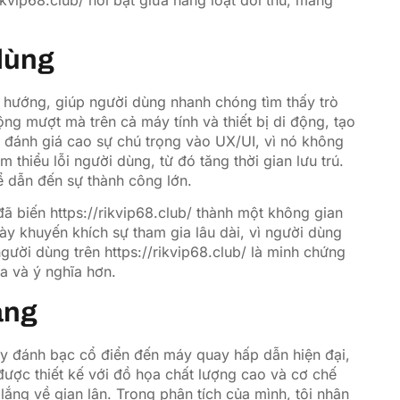
 dùng
ều hướng, giúp người dùng nhanh chóng tìm thấy trò
ộng mượt mà trên cả máy tính và thiết bị di động, tạo
i đánh giá cao sự chú trọng vào UX/UI, vì nó không
 thiểu lỗi người dùng, từ đó tăng thời gian lưu trú.
ể dẫn đến sự thành công lớn.
ã biến https://rikvip68.club/ thành một không gian
này khuyến khích sự tham gia lâu dài, vì người dùng
gười dùng trên https://rikvip68.club/ là minh chứng
óa và ý nghĩa hơn.
ạng
máy đánh bạc cổ điển đến máy quay hấp dẫn hiện đại,
ược thiết kế với đồ họa chất lượng cao và cơ chế
lắng về gian lận. Trong phân tích của mình, tôi nhận