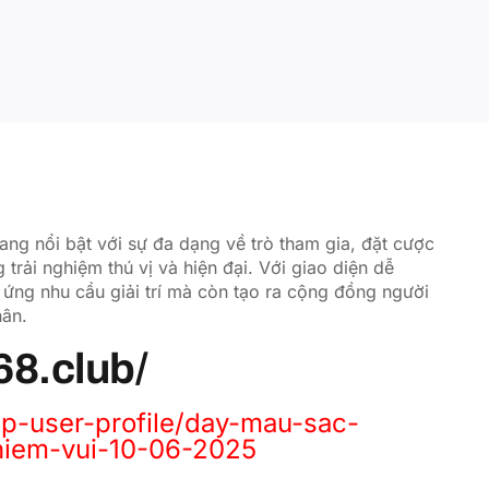
 đang nổi bật với sự đa dạng về trò tham gia, đặt cược
rải nghiệm thú vị và hiện đại. Với giao diện dễ
 ứng nhu cầu giải trí mà còn tạo ra cộng đồng người
hân.
p68.club/
p-user-profile/day-mau-sac-
niem-vui-10-06-2025